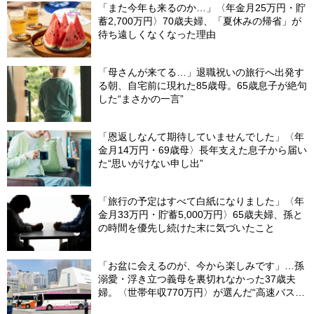
「また今年も来るのか…」〈年金月25万円・貯
蓄2,700万円〉70歳夫婦、「夏休みの帰省」が
待ち遠しくなくなった理由
「母さんが来てる…」退職祝いの旅行へ出発す
る朝、自宅前に現れた85歳母。65歳息子が絶句
した“まさかの一言”
「恩返しなんて期待していませんでした」〈年
金月14万円・69歳母〉長年支えた息子から届い
た“思いがけない申し出”
「旅行の予定はすべて白紙になりました」〈年
金月33万円・貯蓄5,000万円〉65歳夫婦、孫と
の時間を優先し続けた末に気づいたこと
「お盆に会えるのが、今から楽しみです」…孫
溺愛・浮き立つ義母を裏切れなかった37歳夫
婦。〈世帯年収770万円〉が選んだ“高速バス帰
省”の悲惨な結末