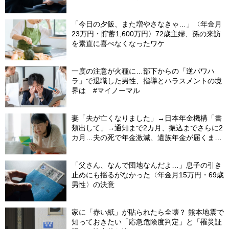
「今日の夕飯、また増やさなきゃ…」〈年金月
23万円・貯蓄1,600万円〉72歳主婦、孫の来訪
を素直に喜べなくなったワケ
一度の注意が火種に…部下からの「逆パワハ
ラ」で退職した男性、指導とハラスメントの境
界は #マイノーマル
妻「夫が亡くなりました」→日本年金機構「書
類出して」→通知まで2カ月、振込までさらに2
カ月…夫の死で年金激減、遺族年金が届くまで
の「4カ月」で貯金がどんどん減る妻の悲劇
【CFPが解説】
「父さん、なんで団地なんだよ…」息子の引き
止めにも揺るがなかった〈年金月15万円・69歳
男性〉の決意
家に「赤い紙」が貼られたら全壊？ 熊本地震で
知っておきたい「応急危険度判定」と「罹災証