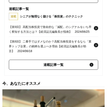
連載記事一覧
連載
シニアが無理なく儲ける「株投資」のテクニック
【第9回】 高配当株投資で致命的な「減配」のシグナルをいち早
く察知する方法とは？【経済誌元編集長が指南】
2024/06/25
【第8回】 二番手ではダメなのか？高配当株投資をするなら「業
界トップ企業」の銘柄を選ぶべき理由【経済誌元編集長が助
言】
2024/06/18
【第7回】 投資初心者は要注意…高配当利回りランキングに入っ
連載記事一覧
ていても「絶対に手を出すべきではない」銘柄【経済誌元編集長
が助言】
2024/06/11
【第6回】 「65歳までに1,000万円」＆「利回り4％の高配当株」
今、あなたにオススメ
のセットで“平均的な老後生活”を手に入れる方法【経済誌元編集
長が解説】
2024/06/04
【第5回】 “長期投資をしても必ず儲かる保証はない”…そんな言
葉に惑わされて「短期売買」に走っては絶対にいけないワケ【経