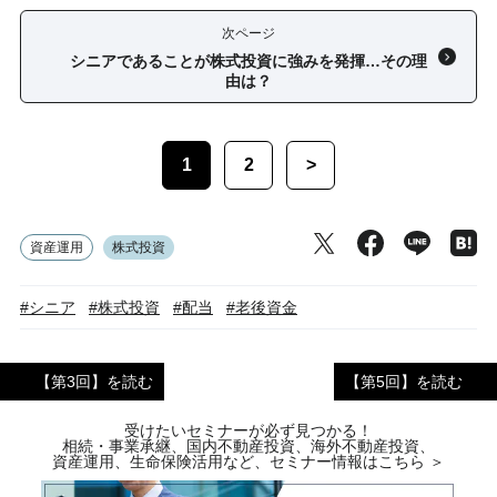
次ページ
シニアであることが株式投資に強みを発揮…その理
由は？
1
2
>
資産運用
株式投資
#シニア
#株式投資
#配当
#老後資金
【第3回】を読む
【第5回】を読む
受けたいセミナーが必ず見つかる！
相続・事業承継、国内不動産投資、海外不動産投資、
資産運用、生命保険活用など、セミナー情報はこちら ＞