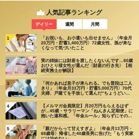
人気記事ランキング
デイリー
週間
月間
「お祝いも、お小遣いも出せません」〈年金月
1
20万円・貯蓄1,400万円〉72歳女性、孫が来な
くなって気づいたこと
実の姉妹には財産を渡したくないんです…60歳
2
おひとり様女性が選んだ〈財産の行き先〉【相
続実務士が解説】
「何かあれば息子が来られる。でも普段は二人
3
きり」〈年金月33万円・貯蓄5,000万円〉70代
夫婦、戸建てを手放して選んだ“ちょうどいい
距離”
【メルマガ会員限定】月20万円もらえるはず
4
が…45歳・サラリーマン「ねんきん定期便」に
抱いた違和感。「年金ルール」知らずにそのま
ま20年…65歳で受け取ることになる年金額に唖
然「何かの間違いでは？」
「親だからって甘えすぎよ」〈年金月13万円・
5
68歳母〉帰省した40歳長男に告げた「もう実家
には泊めない」