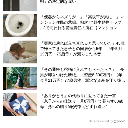
明」の決定的な違い
「便器からネズミが…」「高級車が巣に…」マ
ンション住民の悲鳴。相次ぐ“野生動物トラブ
ル”で問われる管理責任の所在【マンション管
理士が警鐘】
「実家に戻れば立ち直れると思っていた」45歳
で帰ってきた息子との同居から5年…〈年金月
15万円・75歳母〉が漏らした本音
「その通帳も棺桶に入れてもらったら？」…長
男が叩きつけた断絶。〈資産8,500万円〉〈年
金月21万円〉77歳男性、潤沢な資産を守り抜い
た“代償”
「ありがとう」の代わりに返ってきた一言…
〈息子からの仕送り・月8万円〉で暮らす63歳
母、孫への贈り物が招いた“すれ違い”
Recommended by