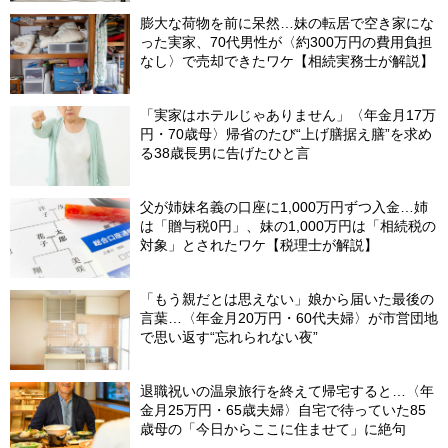
膨大な荷物を前に呆然…妹の転居で空き家にな
った実家、70代男性が〈約300万円の費用負担
なし〉で売却できたワケ【相続実務士が解説】
「実家はホテルじゃありません」〈年金月17万
円・70歳母〉帰省のたび“上げ膳据え膳”を求め
る38歳長男に告げたひと言
父が姉妹名義の口座に1,000万円ずつ入金…姉
は「贈与税0円」、妹の1,000万円は「相続税の
対象」とされたワケ【税理士が解説】
「もう親だとは思えない」娘から届いた最後の
言葉…〈年金月20万円・60代夫婦〉が市営団地
で思い返す“忘れられない夜”
退職祝いの温泉旅行を終えて帰宅すると…〈年
金月25万円・65歳夫婦〉自宅で待っていた85
歳母の「今日からここに住ませて」に絶句