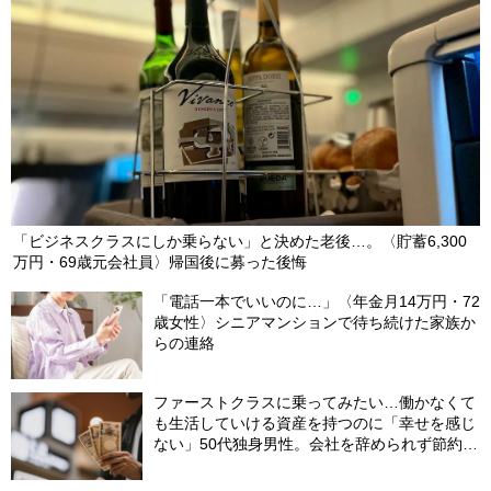
済誌元編集長が助言】
2024/05/28
「ビジネスクラスにしか乗らない」と決めた老後…。〈貯蓄6,300
万円・69歳元会社員〉帰国後に募った後悔
「電話一本でいいのに…」〈年金月14万円・72
歳女性〉シニアマンションで待ち続けた家族か
らの連絡
ファーストクラスに乗ってみたい…働かなくて
も生活していける資産を持つのに「幸せを感じ
ない」50代独身男性。会社を辞められず節約生
活をずっと続けてしまうワケ