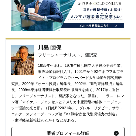
川島 睦保
フリージャーナリスト、翻訳家
1955年生まれ。1979年横浜国立大学経済学部卒業、
東洋経済新報社入社。1991年から92年までフルブラ
イト・プログラムでハーバード大学経済学部客員研
究員。2000年『オール投資』編集長、2002年『週刊東洋経済』編集
長、2009年東洋経済新報社取締役出版局長を経て、2017年に退社
し、フリージャーナリスト、翻訳家となった。訳書にニコラス・レマ
ン著『マイケル・ジェンセンとアメリカ中産階級の解体:エージェン
シー理論の光と影』（日経BP2021年）、ダレル・リグビー、サラ・
エルク、スティーブ・ベレズ著『AX戦略:次世代型現場力の創造』
（東洋経済新報社2021年）などがある。
著者プロフィール詳細