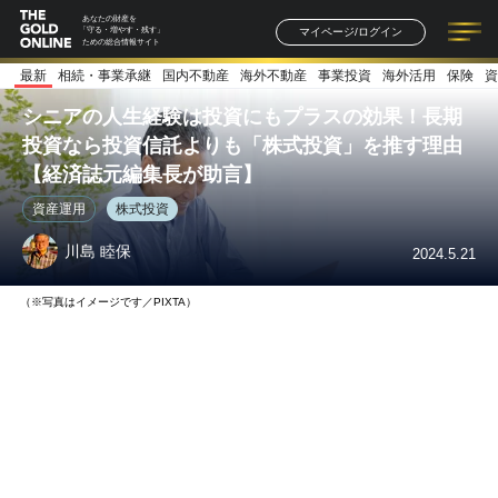
あなたの財産を
マイページ/ログイン
「守る・増やす・残す」
ための総合情報サイト
最新
相続・事業承継
国内不動産
海外不動産
事業投資
海外活用
保険
資
記事一覧
連載一覧
著者一覧
書籍一覧
セミナー情報
お知らせ
シニアの人生経験は投資にもプラスの効果！長期
投資なら投資信託よりも「株式投資」を推す理由
【経済誌元編集長が助言】
資産運用
株式投資
川島 睦保
2024.5.21
（※写真はイメージです／PIXTA）