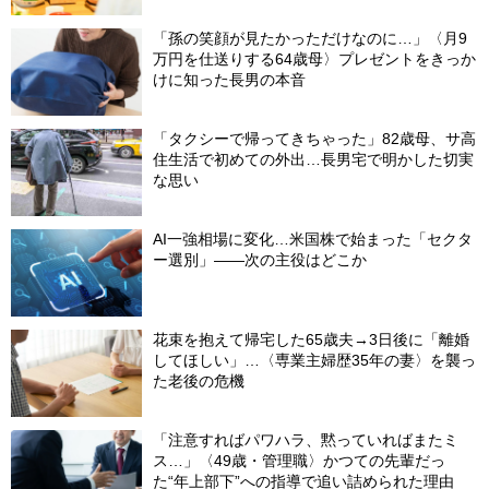
「孫の笑顔が見たかっただけなのに…」〈月9
万円を仕送りする64歳母〉プレゼントをきっか
けに知った長男の本音
「タクシーで帰ってきちゃった」82歳母、サ高
住生活で初めての外出…長男宅で明かした切実
な思い
AI一強相場に変化…米国株で始まった「セクタ
ー選別」――次の主役はどこか
花束を抱えて帰宅した65歳夫→3日後に「離婚
してほしい」…〈専業主婦歴35年の妻〉を襲っ
た老後の危機
「注意すればパワハラ、黙っていればまたミ
ス…」〈49歳・管理職〉かつての先輩だっ
た“年上部下”への指導で追い詰められた理由