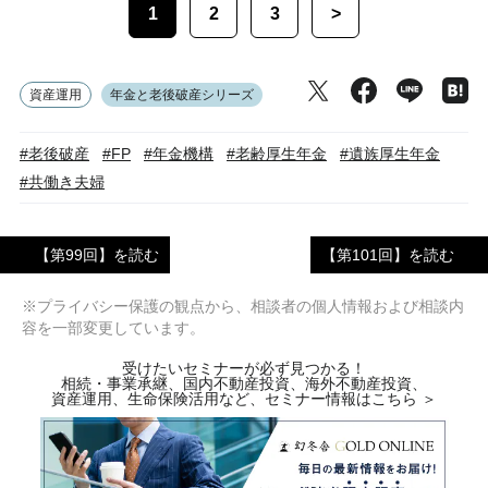
1
2
3
>
資産運用
年金と老後破産シリーズ
#老後破産
#FP
#年金機構
#老齢厚生年金
#遺族厚生年金
#共働き夫婦
【第99回】を読む
【第101回】を読む
※プライバシー保護の観点から、相談者の個人情報および相談内
容を一部変更しています。
受けたいセミナーが必ず見つかる！
相続・事業承継、国内不動産投資、海外不動産投資、
資産運用、生命保険活用など、セミナー情報はこちら ＞