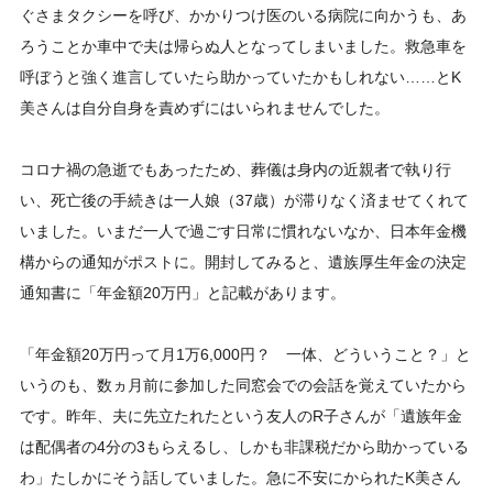
ぐさまタクシーを呼び、かかりつけ医のいる病院に向かうも、あ
ろうことか車中で夫は帰らぬ人となってしまいました。救急車を
呼ぼうと強く進言していたら助かっていたかもしれない……とK
美さんは自分自身を責めずにはいられませんでした。
コロナ禍の急逝でもあったため、葬儀は身内の近親者で執り行
い、死亡後の手続きは一人娘（37歳）が滞りなく済ませてくれて
いました。いまだ一人で過ごす日常に慣れないなか、日本年金機
構からの通知がポストに。開封してみると、遺族厚生年金の決定
通知書に「年金額20万円」と記載があります。
「年金額20万円って月1万6,000円？ 一体、どういうこと？」と
いうのも、数ヵ月前に参加した同窓会での会話を覚えていたから
です。昨年、夫に先立たれたという友人のR子さんが「遺族年金
は配偶者の4分の3もらえるし、しかも非課税だから助かっている
わ」たしかにそう話していました。急に不安にかられたK美さん