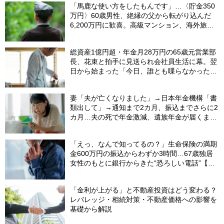
「馬鹿な使い方をしたもんです」…〈貯金350
万円〉60歳男性、絶縁の父から転がり込んだ
6,200万円に歓喜。高級マンション、海外旅
行…夢の生活の〈終着駅〉
総資産1億円超・年金月28万円の65歳元営業部
長、花束と拍手に見送られ会社員生活に幕。翌
日から始まった「今日、誰とも喋らなかった」
の余生
妻「夫が亡くなりました」→日本年金機構「書
類出して」→通知まで2カ月、振込までさらに2
カ月…夫の死で年金激減、遺族年金が届くまで
の「4カ月」で貯金がどんどん減る妻の悲劇
【CFPが解説】
「えっ、なんで知ってるの？」生命保険の満期
金600万円の振込からわずか3時間…67歳独居
女性のもとに銀行からきた“恐ろしい電話”【FP
が解説】
「金利が上がる」と不動産投資はどう変わる？
レバレッジ・相続対策・不動産価格への影響を
基礎から解説