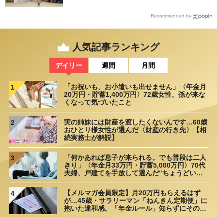
Recommended by
人気記事ランキング
デイリー
週間
月間
「お祝いも、お小遣いも出せません」〈年金月
1
20万円・貯蓄1,400万円〉72歳女性、孫が来な
くなって気づいたこと
実の姉妹には財産を渡したくないんです…60歳
2
おひとり様女性が選んだ〈財産の行き先〉【相
続実務士が解説】
「何かあれば息子が来られる。でも普段は二人
3
きり」〈年金月33万円・貯蓄5,000万円〉70代
夫婦、戸建てを手放して選んだ“ちょうどいい
距離”
【メルマガ会員限定】月20万円もらえるはず
4
が…45歳・サラリーマン「ねんきん定期便」に
抱いた違和感。「年金ルール」知らずにそのま
ま20年…65歳で受け取ることになる年金額に唖