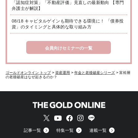
「認知症対策」「不動産評価」見直しの最新動向 【専門
弁護士が解説】
08/18 キャピタルゲインも期待できる環境に！ 「債券投
資」のタイミングと具体的な取り組み方
会員向けセミナーの一覧
ゴールドオンライン トップ
>
資産運用
>
年金と老後破産シリーズ
>
富裕層
の老後破産はなぜ起きるのか？
記事一覧
特集一覧
連載一覧