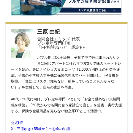
三原 由紀
合同会社エミタメ 代表
プレ定年専門FP®
「FP相談ねっと」認定FP
バブル期にOLを経験、子育て中で外に出られないと
きに同じアパートに住むママ友3人で株のネットトレ
ードを始め、夫にナイショのままコッソリ1,000万円以上の利益を達
成。子供の小学校入学を機に保険代理店でパート開始し、FP資格を
取得。「無知はリスク（知らない＝損をしていることもわからな
い）」を実感して、自らの家計を再生。
40代・50代に向け、プレ定年専門FPとして「お金で揉めない夫婦関
係を構築」「50代からでも間に合う家計立て直し」を提案・実行支援
する。保険や金融商品を売らない独立系FPとして活動中。
公式HP
X（三原ゆき / 55歳からのお金の知識）