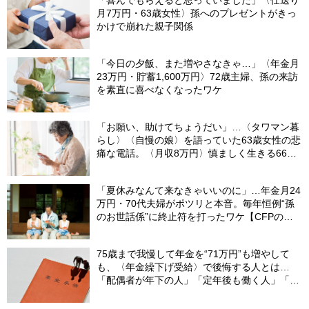
「喜んでもらえると思っていました」〈仕送り
月7万円・63歳女性〉孫へのプレゼントがきっ
かけで崩れた親子関係
「今日の夕飯、また増やさなきゃ…」〈年金月
23万円・貯蓄1,600万円〉72歳主婦、孫の来訪
を素直に喜べなくなったワケ
「お願い、助けてちょうだい」…〈タワマン暮
らし〉〈自慢の娘〉を語っていた63歳女性の悲
痛な電話。〈月収8万円〉慎ましく生きる66歳
女性が“静かに突き放した”ワケ
「夏休みなんて来なきゃいいのに」…年金月24
万円・70代夫婦がポツリと本音。毎年恒例“孫
のお世話係”に終止符を打ったワケ【CFPの助
言】
75歳まで我慢して年金を“71万円”も増やして
も、〈年金繰下げ受給〉で後悔する人とは…
「配偶者が年下の人」「定年後も働く人」「特
別な年金を受け取れる人」【CFPが解説】