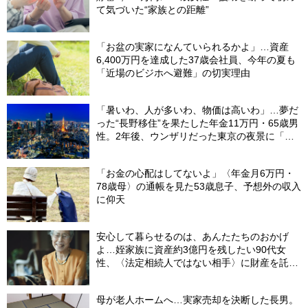
て気づいた“家族との距離”
「お盆の実家になんていられるかよ」…資産
6,400万円を達成した37歳会社員、今年の夏も
「近場のビジホへ避難」の切実理由
「暑いわ、人が多いわ、物価は高いわ」…夢だ
った“長野移住”を果たした年金11万円・65歳男
性。2年後、ウンザリだった東京の夜景に「癒
された」ワケ
「お金の心配はしてないよ」〈年金月6万円・
78歳母〉の通帳を見た53歳息子、予想外の収入
に仰天
安心して暮らせるのは、あんたたちのおかげ
よ…姪家族に資産約3億円を残したい90代女
性、〈法定相続人ではない相手〉に財産を託せ
たワケ【相続実務士が解説】
母が老人ホームへ…実家売却を決断した長男。