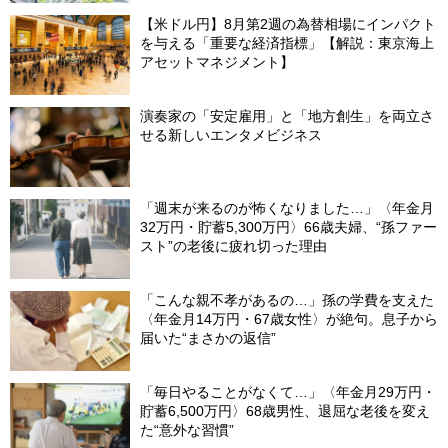
【米ドル円】8月第2週の為替相場にインパクト
を与える「重要な経済指標」【解説：東京海上
アセットマネジメント】
演奏家の「安定雇用」と「地方創生」を両立さ
せる新しいエンタメビジネス
「週末が来るのが怖くなりました…」〈年金月
32万円・貯蓄5,300万円〉66歳夫婦、“孫ファー
スト”の老後に疲れ切った理由
「こんな親不孝があるの…」孫の学費を支えた
〈年金月14万円・67歳女性〉が絶句。息子から
届いた“まさかの返信”
「毎日やることがなくて…」〈年金月29万円・
貯蓄6,500万円〉68歳男性、退屈な老後を変え
た“意外な習慣”