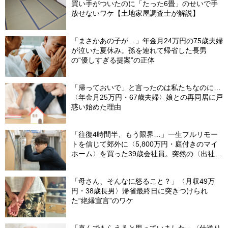
買い手がついたのに「たった6畳」のせいで手
放せないワケ【土地家屋調査士が解説】
「まさかあの子が…」年金月24万円の75歳夫婦
が泣いた夏休み。孫を連れて帰省した長男
の“優しすぎる提案”の正体
「帰っておいで」と言ったのは私たちなのに…
〈年金月25万円・67歳夫婦〉娘との再同居に戸
惑い始めた理由
「往復4時間半、もう限界…」一生フルリモー
トを信じて郊外に〈5,800万円・庭付きのマイ
ホーム〉を買った39歳会社員。突然の〈出社
令〉に翻弄される“家族の日常”
「母さん、そんなに怒ること？」〈月収49万
円・38歳長男〉帰省最終日に突きつけられ
た“絶縁宣言”のワケ