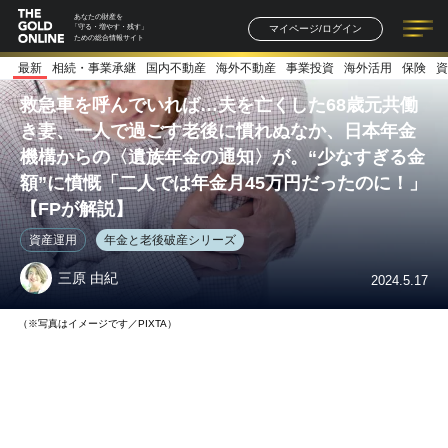
あなたの財産を
マイページ/ログイン
「守る・増やす・残す」
ための総合情報サイト
最新
相続・事業承継
国内不動産
海外不動産
事業投資
海外活用
保険
資
記事一覧
連載一覧
著者一覧
書籍一覧
セミナー情報
お知らせ
救急車を呼んでいれば…夫を亡くした68歳元共働
き妻、一人で過ごす老後に慣れぬなか、日本年金
機構からの〈遺族年金の通知〉が。“少なすぎる金
額”に憤慨「二人では年金月45万円だったのに！」
【FPが解説】
資産運用
年金と老後破産シリーズ
三原 由紀
2024.5.17
（※写真はイメージです／PIXTA）