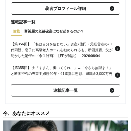
著者プロフィール詳細
連載記事一覧
連載
富裕層の老後破産はなぜ起きるのか？
【第356回】 「私は自分を信じない」資産7億円・元経営者の70
代両親、息子に高級老人ホームを勧められるも、断固拒否。父が
明かした驚愕の〈余生計画〉【FPが解説】
2026/08/04
【第355回】 夫「すまん、働いてくれ…」→「今さら無理よ！」
と断固拒否の専業主婦歴40年・61歳妻に懇願。退職金3,000万円
を受け取った大企業元本部長の69歳夫が、妻に頭を下げた理由
【FPが解説】
2026/07/31
連載記事一覧
【第354回】 いまさら、そんなのありかよ…退職金2,000万円・
65歳の定年夫を労う「草津温泉旅行」。孫の話で盛り上がった家
路、暴露された“妻の隠し事”
2026/07/28
今、あなたにオススメ
【第353回】 「真面目に生きてきたのに…」年金35万円の66歳
元公務員夫婦、〈退職金計4,000万円〉が定年後わずか1年で“消