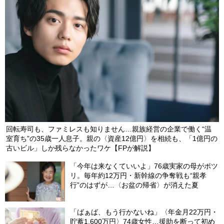
えた”ワケ【FPが警鐘】
2026/07/27
【第352回】 「やりやがったな！」離婚後、年金機構から届い
た“衝撃の封書”…年金300万円・65歳夫だけを老後破産危機に陥
らせた、年下妻からの容赦ない一撃【FPが解説】
2026/07/25
回転寿司も、ファミレスも知りません…親族経営の企業で働く“温
室育ち”の35歳一人息子。親の〈資産12億円〉を相続も、「1億円の
古いビル」しか残らなかったワケ【FPが解説】
「今年は来なくていいよ」76歳実家の母がポツ
リ。毎年約12万円・新幹線の争奪戦も“親孝
行”のはずが…〈お盆の帰省〉が消えた夏
「ばぁば、もう行かないね」〈年金月22万円・
貯蓄1,600万円〉74歳女性…援助を断って初め