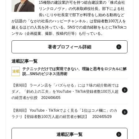
15種類の建設業許可を持つ総合建設業の「株式会社
リンクロノヴァ」の代表取締役社長。部下による社
長いじりや社長室で部下が料理をし始める動画など
が話題の「ながの社長のハッピーチャンネル」は登録者数100万人を
越えるほどの人気を誇っている。SNSでの成功経験をもとにTikTokコ
ンサル（企画提案、撮影、投稿代行等）も行っている。
著者プロフィール詳細
連載記事一覧
テクニックだけでは実現できない、理論と思考をロジカルに解
連載
説…SNSのビジネス活用術
【第9回】 ラーメン店を「バズらせる」には？味の紹介動画では
ダメ。「斜め上の工夫」をYouTube・TikTok登録者数100万人超
の経営者が伝授
2024/06/05
【第8回】 YouTube・TikTokでよく見る「1位はコメ欄に」のカ
ラクリ【登録者数100万人超の経営者が解説】
2024/05/29
【第7回】 ほとんどの人が気づいていない…「バズり」を連発す
連載記事一覧
る、優れたクリエイターの共通点【TikTok・YouTubeの登録者数