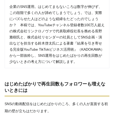
企業のSNS運用。はじめてまもないころは数字が伸びず、
この段階で多くの人が諦めてしまうでしょう。では、実際
にバズらせた人はどのような経緯をたどったのでしょう
か？ 本稿では、YouTubeチャンネル登録者数100万人超え
の株式会社リンクロノヴァで代表取締役社長を務める長野
雅樹氏と、株式会社リセンダーの社員としてSNS企画・演
出などを担当する鈴木啓太氏による著書『結果を引き寄せ
る完全版YouTube TikTokビジネス活用術』（KADOKAWA）
から一部抜粋し、SNS運用をはじめたばかりの再生回数が
少ないときの考え方について解説します。
はじめたばかりで再生回数もフォロワーも増えな
いときには
SNSの動画配信をはじめたばかりのころ、多くの人が直面する初
期の壁が立ちはだかります。