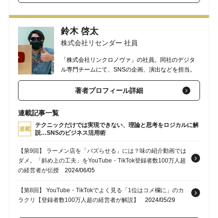
100万人の経営者が解説】
2024/05/26
【第6回】 「動画」をバズらせるのに必要な“ギャップ”…
鈴木 啓太
TikTok・YouTubeの登録者数が100万人となった経営者が「会
株式会社リセンダー 社員
社」と組み合わせて登場させたものとは？
2024/05/25
「株式会社リンクロノヴァ」の社員。同社のデジタ
【第5回】 「ショート動画」でバズりたい…再生数が伸びない人
ル専門チームにて、SNSの企画、演出などを担当。
が大体見落としていること【TikTok・YouTubeの登録者数100万
人の経営者が解説】
2024/05/17
著者プロフィール詳細
連載記事一覧
テクニックだけでは実現できない、理論と思考をロジカルに解
連載
説…SNSのビジネス活用術
【第9回】 ラーメン店を「バズらせる」には？味の紹介動画では
ダメ。「斜め上の工夫」をYouTube・TikTok登録者数100万人超
の経営者が伝授
2024/06/05
【第8回】 YouTube・TikTokでよく見る「1位はコメ欄に」のカ
ラクリ【登録者数100万人超の経営者が解説】
2024/05/29