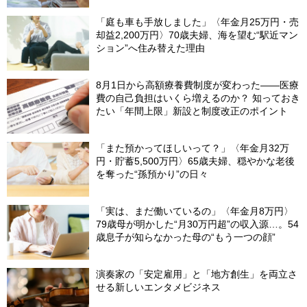
「庭も車も手放しました」〈年金月25万円・売
却益2,200万円〉70歳夫婦、海を望む“駅近マン
ション”へ住み替えた理由
8月1日から高額療養費制度が変わった――医療
費の自己負担はいくら増えるのか？ 知っておき
たい「年間上限」新設と制度改正のポイント
「また預かってほしいって？」〈年金月32万
円・貯蓄5,500万円〉65歳夫婦、穏やかな老後
を奪った“孫預かり”の日々
「実は、まだ働いているの」〈年金月8万円〉
79歳母が明かした“月30万円超”の収入源…。54
歳息子が知らなかった母の“もう一つの顔”
演奏家の「安定雇用」と「地方創生」を両立さ
せる新しいエンタメビジネス