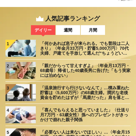
人気記事ランキング
デイリー
週間
月間
「何かあれば息子が来られる。でも普段は二人
1
きり」〈年金月33万円・貯蓄5,000万円〉70代
夫婦、戸建てを手放して選んだ“ちょうどいい
距離”
「親だからって甘えすぎよ」〈年金月13万円・
2
68歳母〉帰省した40歳長男に告げた「もう実家
には泊めない」
「温泉旅行すら行けないなんて」…積み重ねた
3
貯蓄は〈5,600万円〉の68歳主婦。潤沢な老後
資金を貯めたはずが「馬鹿だった」肩を落とす
理由
「喜んでもらえると思っていました」〈仕送り
4
月7万円・63歳女性〉孫へのプレゼントがきっ
かけで崩れた親子関係
「必要ない人は来ないでほしい」…〈年金月15
5