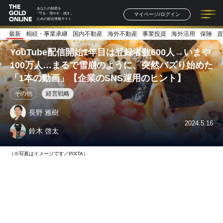
あなたの財産を
マイページ/ログイン
「守る・増やす・残す」
ための総合情報サイト
最新
相続・事業承継
国内不動産
海外不動産
事業投資
海外活用
保険
資
記事一覧
連載一覧
著者一覧
書籍一覧
セミナー情報
お知らせ
YouTube配信開始1年目は登録者数600人→いまや
100万人…まるで雪崩のように、突然バズり始めた
「1本の動画」【企業のSNS運用のヒント】
その他
経営戦略
長野 雅樹
2024.5.16
鈴木 啓太
（※写真はイメージです／PIXTA）