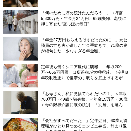
「何のために貯め続けたんだろう…」〈貯蓄
5,800万円・年金月24万円〉68歳夫婦、老後に
押し寄せた“空っぽの毎日”
「年金27万円もらえるはずだったのに…」元公
務員の亡き夫が遺した年金手続きで、71歳の妻
が絶句した「少なすぎる年金額」
定年後も働くシニア世代に朗報…「年収200
万〜665万円層」は所得税が大幅軽減。〈令和8
年税制改正〉で世帯の手取りを底上げするポイ
ント【CFPが解説】
「お母さん、私に見捨てられたいの？」＜年収
700万円・49歳＞独身娘、＜年金15万円・80歳
＞母の限界介護に涙の訣別…「別居」を選んだ
娘を襲った“罪悪感”の正体
「会社がすべてだった…」定年翌日、60歳元管
理職がひとり見つめるコンビニ弁当。静まり返