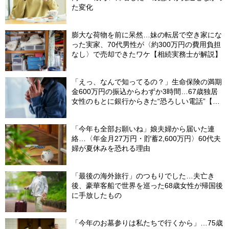
た変化
膨大な荷物を前に呆然…妹の転居で空き家にな
った実家、70代男性が〈約300万円の費用負担
なし〉で売却できたワケ【相続実務士が解説】
「えっ、なんで知ってるの？」生命保険の満期
金600万円の振込からわずか3時間…67歳独居
女性のもとに銀行からきた“恐ろしい電話”【FP
が解説】
「今年も全部お願いね」娘夫婦から届いた連
絡…〈年金月27万円・貯蓄2,600万円〉60代夫
婦が夏休みを恐れる理由
「最後の海外旅行」のつもりでした…夫亡き
後、豪華客船で世界を巡った68歳女性が帰国後
に手放したもの
「今年のお墓参りは私たちで行くから」…75歳