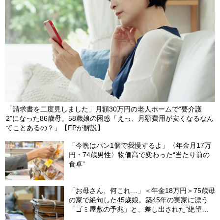
「請求書を二度見しました」月額30万円の老人ホームで“要介護
2”になった86歳母。58歳娘の困惑「えっ、月額費用が安くなるなん
てことあるの？」【FPが解説】
「今晩はパン1個で我慢するよ」〈年金月17万
円・74歳男性〉物価高で変わった“当たり前の
食卓”
「お母さん、何これ…」＜年金18万円＞75歳母
の家で絶句した45歳娘。築45年の実家に漂う
「ゴミ屋敷の予兆」と、差し出された“絶望の
メモ”