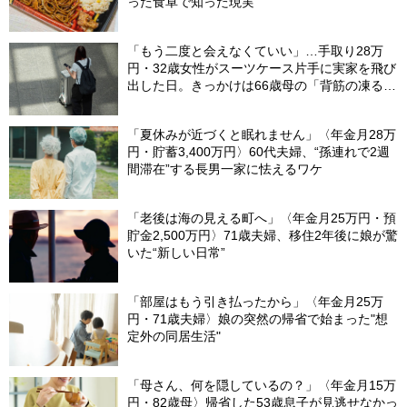
った食卓で知った現実
「もう二度と会えなくていい」…手取り28万
円・32歳女性がスーツケース片手に実家を飛び
出した日。きっかけは66歳母の「背筋の凍る一
言」
「夏休みが近づくと眠れません」〈年金月28万
円・貯蓄3,400万円〉60代夫婦、“孫連れで2週
間滞在”する長男一家に怯えるワケ
「老後は海の見える町へ」〈年金月25万円・預
貯金2,500万円〉71歳夫婦、移住2年後に娘が驚
いた“新しい日常”
「部屋はもう引き払ったから」〈年金月25万
円・71歳夫婦〉娘の突然の帰省で始まった"想
定外の同居生活"
「母さん、何を隠しているの？」〈年金月15万
円・82歳母〉帰省した53歳息子が見逃せなかっ