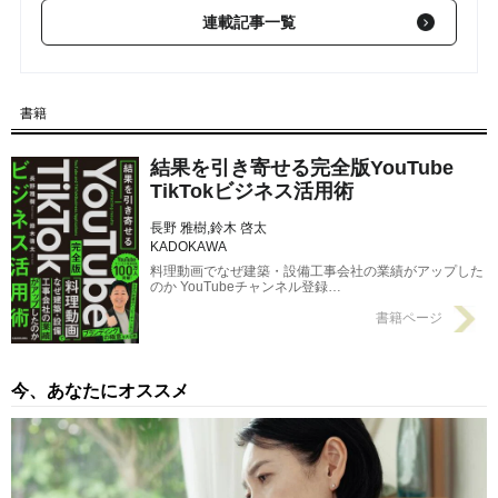
【第7回】 ほとんどの人が気づいていない…「バズり」を連発す
連載記事一覧
る、優れたクリエイターの共通点【TikTok・YouTubeの登録者数
100万人の経営者が解説】
2024/05/26
【第6回】 「動画」をバズらせるのに必要な“ギャップ”…
書籍
TikTok・YouTubeの登録者数が100万人となった経営者が「会
社」と組み合わせて登場させたものとは？
2024/05/25
結果を引き寄せる完全版YouTube
【第5回】 「ショート動画」でバズりたい…再生数が伸びない人
TikTokビジネス活用術
が大体見落としていること【TikTok・YouTubeの登録者数100万
長野 雅樹,鈴木 啓太
人の経営者が解説】
2024/05/17
KADOKAWA
料理動画でなぜ建築・設備工事会社の業績がアップした
のか YouTubeチャンネル登録…
書籍ページ
今、あなたにオススメ