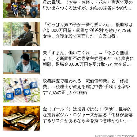
母の電話。〈お寺・お祭り・花火〉実家で夏の
思い出をつくるはずが、お盆の帰省をやめた理
由
「やっぱり娘の子が一番可愛いわ」…援助額は
合計800万円超・露骨な“孫差別”を続けた79歳
女性、介護施設で直面した「自業自得」
夫「すまん、働いてくれ…」→「今さら無理
よ！」と断固拒否の専業主婦歴40年・61歳妻に
懇願。退職金3,000万円を受け取った大企業元
本部長の69歳夫が、妻に頭を下げた理由【FP
が解説】
税務調査で狙われる「減価償却費」と「修繕
費」…税理士が教える確定申告“手残りを増や
す”ための正しい節税術
金（ゴールド）は投資ではなく“保険”…世界的
な投資家ジム・ロジャーズが語る「価格が急落
するリスクがあるなら金を持つ意味がない」と
いう思考が危険なワケ
Recommended by