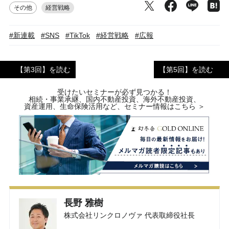
その他
経営戦略
#新連載
#SNS
#TikTok
#経営戦略
#広報
【第3回】を読む
【第5回】を読む
受けたいセミナーが必ず見つかる！
相続・事業承継、国内不動産投資、海外不動産投資、
資産運用、生命保険活用など、セミナー情報はこちら ＞
長野 雅樹
株式会社リンクロノヴァ 代表取締役社長