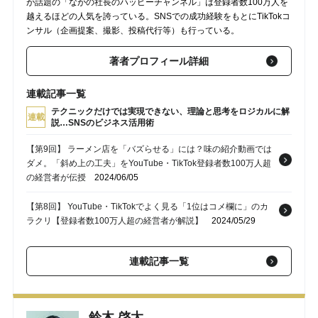
が話題の「ながの社長のハッピーチャンネル」は登録者数100万人を
越えるほどの人気を誇っている。SNSでの成功経験をもとにTikTokコ
ンサル（企画提案、撮影、投稿代行等）も行っている。
著者プロフィール詳細
連載記事一覧
テクニックだけでは実現できない、理論と思考をロジカルに解
連載
説…SNSのビジネス活用術
【第9回】 ラーメン店を「バズらせる」には？味の紹介動画では
ダメ。「斜め上の工夫」をYouTube・TikTok登録者数100万人超
の経営者が伝授
2024/06/05
【第8回】 YouTube・TikTokでよく見る「1位はコメ欄に」のカ
ラクリ【登録者数100万人超の経営者が解説】
2024/05/29
【第7回】 ほとんどの人が気づいていない…「バズり」を連発す
連載記事一覧
る、優れたクリエイターの共通点【TikTok・YouTubeの登録者数
100万人の経営者が解説】
2024/05/26
【第6回】 「動画」をバズらせるのに必要な“ギャップ”…
鈴木 啓太