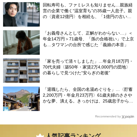
回転寿司も、ファミレスも知りません…親族経
営の企業で働く“温室育ち”の35歳一人息子。親
の〈資産12億円〉を相続も、「1億円の古いビ
ル」しか残らなかったワケ【FPが解説】
「お義母さんとして、正解がわからない…」＜
年金14万円＞71歳母、「孫の合格祝い」で上京
も…タワマンの台所で感じた「義娘の本音」
「家を売って清々しました」…年金月18万円・
70代夫婦〈築50年・家賃2万4,000円の団地〉
の暮らしで見つけた“安らぎの老後”
「退職したら、全国の名湯めぐりを」…〈貯蓄
2,200万円・年金月23万円〉61歳夫婦のささや
かな夢、潰える。きっかけは、25歳息子から届
いた「まさかのLINE」
Recommended by
人気記事ランキング