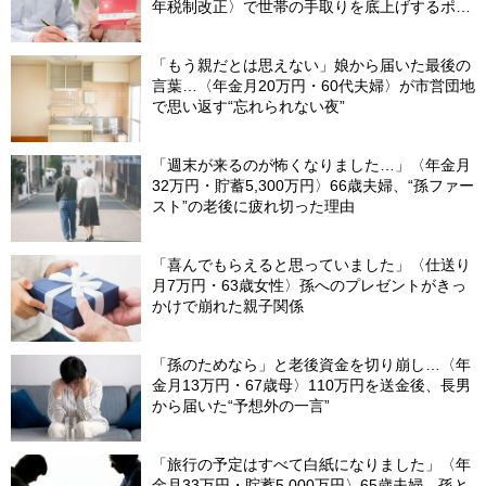
年税制改正〉で世帯の手取りを底上げするポイ
ント【CFPが解説】
「もう親だとは思えない」娘から届いた最後の
言葉…〈年金月20万円・60代夫婦〉が市営団地
で思い返す“忘れられない夜”
「週末が来るのが怖くなりました…」〈年金月
32万円・貯蓄5,300万円〉66歳夫婦、“孫ファー
スト”の老後に疲れ切った理由
「喜んでもらえると思っていました」〈仕送り
月7万円・63歳女性〉孫へのプレゼントがきっ
かけで崩れた親子関係
「孫のためなら」と老後資金を切り崩し…〈年
金月13万円・67歳母〉110万円を送金後、長男
から届いた“予想外の一言”
「旅行の予定はすべて白紙になりました」〈年
金月33万円・貯蓄5,000万円〉65歳夫婦、孫と