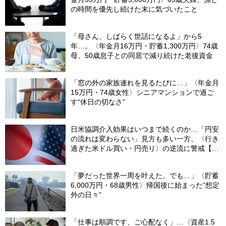
の時間を優先し続けた末に気づいたこと
「母さん、しばらく世話になるよ」から5
年…。〈年金月16万円・貯蓄1,300万円〉74歳
母、50歳息子との同居で減り続けた老後資金
「窓の外の家族連れを見るたびに…」〈年金月
15万円・74歳女性〉シニアマンションで過ご
す“休日の切なさ”
日米協調介入効果はいつまで続くのか…「円安
の流れは変わらない」見方も多い一方、〈行き
過ぎた米ドル買い・円売り〉の逆流に警戒【8
月の米ドル／円予想レンジ「150～160円」の
根拠】
「夢だった世界一周を叶えた。でも…」〈貯蓄
6,000万円・68歳男性〉帰国後に始まった“想定
外の日々”
「仕事は順調です、ご心配なく」…〈資産1.5