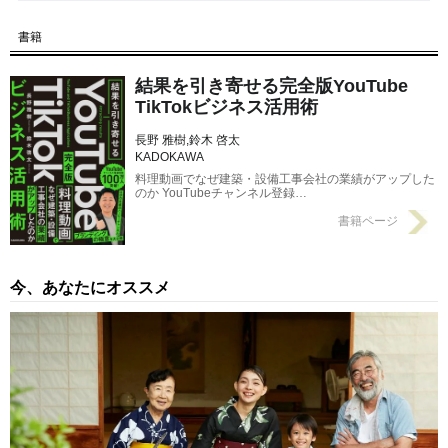
【第6回】 「動画」をバズらせるのに必要な“ギャップ”…
書籍
TikTok・YouTubeの登録者数が100万人となった経営者が「会
社」と組み合わせて登場させたものとは？
2024/05/25
結果を引き寄せる完全版YouTube
【第4回】 YouTube配信開始1年目は登録者数600人→いまや100
TikTokビジネス活用術
万人…まるで雪崩のように、突然バズり始めた「1本の動画」
長野 雅樹,鈴木 啓太
【企業のSNS運用のヒント】
2024/05/16
KADOKAWA
料理動画でなぜ建築・設備工事会社の業績がアップした
のか YouTubeチャンネル登録…
書籍ページ
今、あなたにオススメ