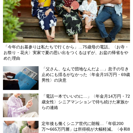
「今年のお墓参りは私たちで行くから」…75歳母の電話。〈お寺・
お祭り・花火〉実家で夏の思い出をつくるはずが、お盆の帰省をや
めた理由
「父さん、なんで団地なんだよ…」息子の引き
止めにも揺るがなかった〈年金月15万円・69歳
男性〉の決意
「電話一本でいいのに…」〈年金月14万円・72
歳女性〉シニアマンションで待ち続けた家族か
らの連絡
定年後も働くシニア世代に朗報…「年収200
万〜665万円層」は所得税が大幅軽減。〈令和8