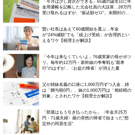
「今月は少し贅沢ができる」65歳の誕生日に年
金用通帳を記帳した元会社員の大誤算…28万円
受け取れるはずが、“振込額ゼロ”。未開封の郵
便物に紛れていた〈緑色の封筒〉の正体【FPが
解説】
賢い社長はあえて60歳開始を選ぶ…年金
が“24%減額”でも「繰上げ受給」が合理的とい
えるワケ【税理士が解説】
「今年は来なくていいよ」76歳実家の母がポツ
リ。毎年約12万円・新幹線の争奪戦も“親孝
行”のはずが…〈お盆の帰省〉が消えた夏
父が姉妹名義の口座に1,000万円ずつ入金…姉
は「贈与税0円」、妹の1,000万円は「相続税の
対象」とされたワケ【税理士が解説】
「部屋はもう引き払ったから」〈年金月25万
円・71歳夫婦〉娘の突然の帰省で始まった"想
定外の同居生活"