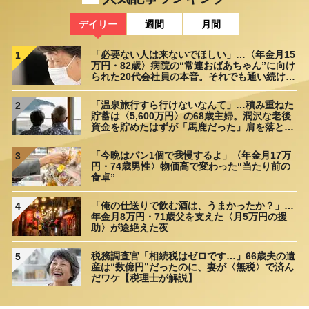
デイリー
週間
月間
「必要ない人は来ないでほしい」…〈年金月15
1
万円・82歳〉病院の“常連おばあちゃん”に向け
られた20代会社員の本音。それでも通い続ける
理由
「温泉旅行すら行けないなんて」…積み重ねた
2
貯蓄は〈5,600万円〉の68歳主婦。潤沢な老後
資金を貯めたはずが「馬鹿だった」肩を落とす
理由
「今晩はパン1個で我慢するよ」〈年金月17万
3
円・74歳男性〉物価高で変わった“当たり前の
食卓”
「俺の仕送りで飲む酒は、うまかったか？」…
4
年金月8万円・71歳父を支えた〈月5万円の援
助〉が途絶えた夜
税務調査官「相続税はゼロです…」66歳夫の遺
5
産は“数億円”だったのに、妻が〈無税〉で済ん
だワケ【税理士が解説】