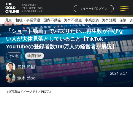
あなたの財産を
マイページ/ログイン
「守る・増やす・残す」
ための総合情報サイト
最新
相続・事業承継
国内不動産
海外不動産
事業投資
海外活用
保険
資
記事一覧
連載一覧
著者一覧
書籍一覧
セミナー情報
お知らせ
「ショート動画」でバズりたい…再生数が伸びな
い人が大体見落としていること【TikTok・
YouTubeの登録者数100万人の経営者が解説】
その他
経営戦略
長野 雅樹
2024.5.17
鈴木 啓太
（※写真はイメージです／PIXTA）