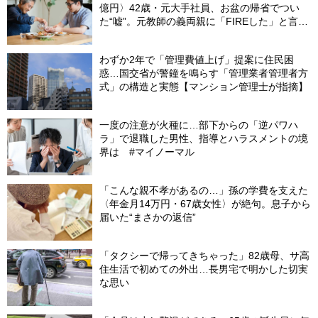
億円〉42歳・元大手社員、お盆の帰省でつい
た“嘘”。元教師の義両親に「FIREした」と言え
なかったワケ
わずか2年で「管理費値上げ」提案に住民困
惑…国交省が警鐘を鳴らす「管理業者管理者方
式」の構造と実態【マンション管理士が指摘】
一度の注意が火種に…部下からの「逆パワハ
ラ」で退職した男性、指導とハラスメントの境
界は #マイノーマル
「こんな親不孝があるの…」孫の学費を支えた
〈年金月14万円・67歳女性〉が絶句。息子から
届いた“まさかの返信”
「タクシーで帰ってきちゃった」82歳母、サ高
住生活で初めての外出…長男宅で明かした切実
な思い