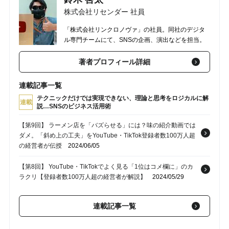
TikTok・YouTubeの登録者数が100万人となった経営者が「会
株式会社リセンダー 社員
社」と組み合わせて登場させたものとは？
2024/05/25
「株式会社リンクロノヴァ」の社員。同社のデジタ
【第4回】 YouTube配信開始1年目は登録者数600人→いまや100
ル専門チームにて、SNSの企画、演出などを担当。
万人…まるで雪崩のように、突然バズり始めた「1本の動画」
【企業のSNS運用のヒント】
2024/05/16
著者プロフィール詳細
連載記事一覧
テクニックだけでは実現できない、理論と思考をロジカルに解
連載
説…SNSのビジネス活用術
【第9回】 ラーメン店を「バズらせる」には？味の紹介動画では
ダメ。「斜め上の工夫」をYouTube・TikTok登録者数100万人超
の経営者が伝授
2024/06/05
【第8回】 YouTube・TikTokでよく見る「1位はコメ欄に」のカ
ラクリ【登録者数100万人超の経営者が解説】
2024/05/29
【第7回】 ほとんどの人が気づいていない…「バズり」を連発す
連載記事一覧
る、優れたクリエイターの共通点【TikTok・YouTubeの登録者数
100万人の経営者が解説】
2024/05/26