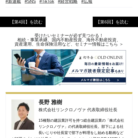
#新連載
#SNS
#TikTok
#経営戦略
#広報
【第4回】を読む
【第6回】を読む
受けたいセミナーが必ず見つかる！
相続・事業承継、国内不動産投資、海外不動産投資、
資産運用、生命保険活用など、セミナー情報はこちら ＞
長野 雅樹
株式会社リンクロノヴァ 代表取締役社長
15種類の建設業許可を持つ総合建設業の「株式会社
リンクロノヴァ」の代表取締役社長。部下による社
長いじりや社長室で部下が料理をし始める動画など