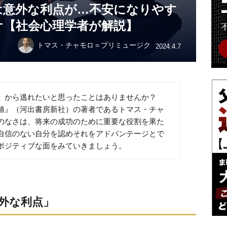
は意外な利点が…不安になりやす
ケ【社会心理学者が解説】
トマス・チャモロ＝プリミュージク
2024.4.7
安」から逃れたいと思ったことはありませんか？
値』（河出書房新社）の著者であるトマス・チャ
のなさは、将来の成功のために重要な役割を果た
自信のない自分を認めそれをアドバンテージとで
ポジティブな面をみていきましょう。
外な利点」