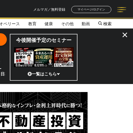
メルマガ／無料登録
マイページ/ログイン
オペリース
教育
健康
その他
動画
検索
記事一覧
連載一覧
著者一覧
書籍一覧
セミナー情報
お知らせ
×
今後開催予定のセミナー
全貌
宇宙ベンチャーのココがスゴイ！／補助金から実需へ、知られざる宇宙産
一覧はこちら