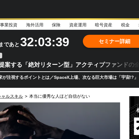
事業投資
海外活用
保険
資産運用
暗号資産
税金
32:03:37
セミナー詳細
まであと
teが提案する「絶対リターン型」アクティブファンドの
ポイントとは／SpaceX上場、次なる巨大市場は「宇宙!?」 日本の
シャルスキル
>
本当に優秀な人ほど自信がない