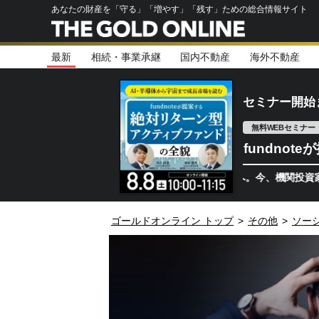
あなたの財産を「守る」「増やす」「残す」ための総合情報サイト
最新
相続・事業承継
国内不動産
海外不動産
セミナー開始
無料WEBセミナー
fundno
半導体相場は次のステージへ。今、機関投資家が注視する
ゴールドオンライン トップ
>
その他
>
ソー