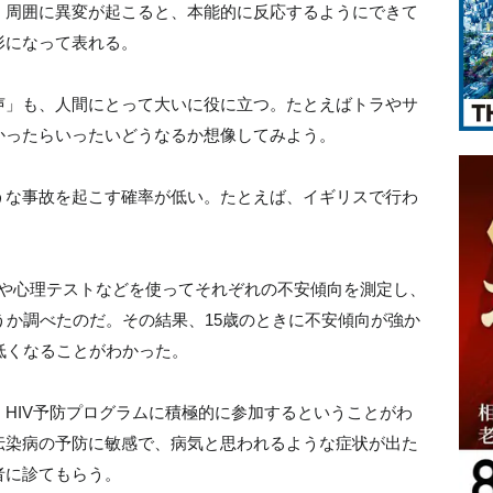
、周囲に異変が起こると、本能的に反応するようにできて
形になって表れる。
声」も、人間にとって大いに役に立つ。たとえばトラやサ
かったらいったいどうなるか想像してみよう。
うな事故を起こす確率が低い。たとえば、イギリスで行わ
証言や心理テストなどを使ってそれぞれの不安傾向を測定し、
うか調べたのだ。その結果、15歳のときに不安傾向が強か
低くなることがわかった。
HIV予防プログラムに積極的に参加するということがわ
伝染病の予防に敏感で、病気と思われるような症状が出た
者に診てもらう。