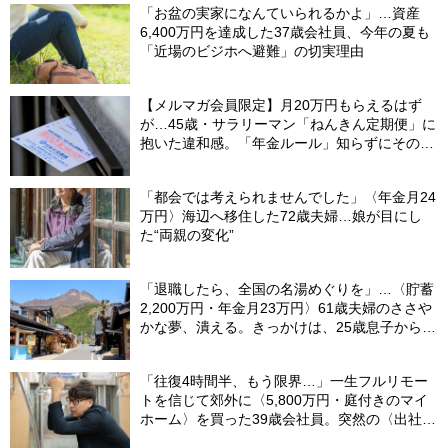
「お盆の実家になんていられるかよ」…資産
6,400万円を達成した37歳会社員、今年の夏も
「近場のビジホへ避難」の切実理由
【メルマガ会員限定】月20万円もらえるはず
が…45歳・サラリーマン「ねんきん定期便」に
抱いた違和感。「年金ルール」知らずにそのま
ま20年…65歳で受け取ることになる年金額に唖
然「何かの間違いでは？」
「都会では考えられませんでした」〈年金月24
万円〉海辺へ移住した72歳夫婦…娘が目にし
た“両親の変化”
「退職したら、全国の名湯めぐりを」…〈貯蓄
2,200万円・年金月23万円〉61歳夫婦のささや
かな夢、潰える。きっかけは、25歳息子から届
いた「まさかのLINE」
「往復4時間半、もう限界…」一生フルリモー
トを信じて郊外に〈5,800万円・庭付きのマイ
ホーム〉を買った39歳会社員。突然の〈出社
令〉に翻弄される“家族の日常”