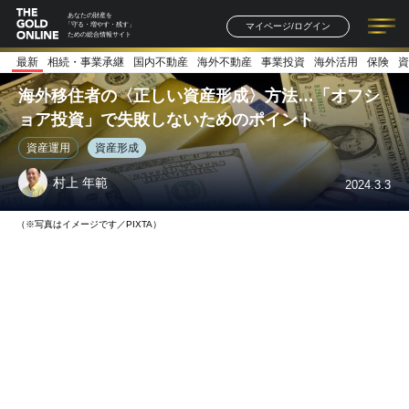
あなたの財産を
マイページ/ログイン
「守る・増やす・残す」
ための総合情報サイト
最新
相続・事業承継
国内不動産
海外不動産
事業投資
海外活用
保険
資
記事一覧
連載一覧
著者一覧
書籍一覧
セミナー情報
お知らせ
海外移住者の〈正しい資産形成〉方法…「オフシ
ョア投資」で失敗しないためのポイント
資産運用
資産形成
村上 年範
2024.3.3
（※写真はイメージです／PIXTA）