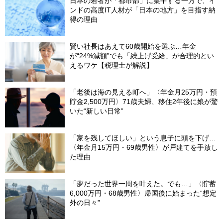
日本の若者が「都市部」に集中する一方で、イ
ンドの高度IT人材が「日本の地方」を目指す納
得の理由
賢い社長はあえて60歳開始を選ぶ…年金
が“24%減額”でも「繰上げ受給」が合理的とい
えるワケ【税理士が解説】
「老後は海の見える町へ」〈年金月25万円・預
貯金2,500万円〉71歳夫婦、移住2年後に娘が驚
いた“新しい日常”
「家を残してほしい」という息子に頭を下げ…
〈年金月15万円・69歳男性〉が戸建てを手放し
た理由
「夢だった世界一周を叶えた。でも…」〈貯蓄
6,000万円・68歳男性〉帰国後に始まった“想定
外の日々”