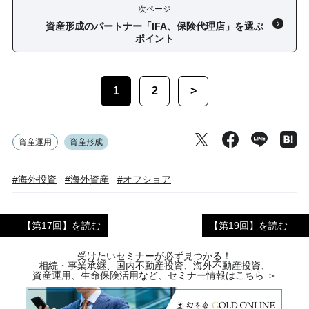
次ページ
資産形成のパートナー「IFA、保険代理店」を選ぶ
ポイント
1
2
>
資産運用
資産形成
#海外投資
#海外資産
#オフショア
【第17回】を読む
【第19回】を読む
受けたいセミナーが必ず見つかる！
相続・事業承継、国内不動産投資、海外不動産投資、
資産運用、生命保険活用など、セミナー情報はこちら ＞