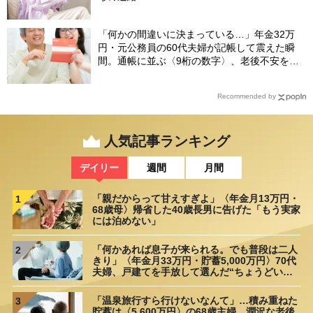
「何かの間違いに決まっている…」年金32万
円・元公務員の60代夫婦が記帳して震えた瞬
間。通帳に並ぶ〈9桁の数字〉、老後不安を一
瞬で吹き飛ばした“17年前の決断”【FPが解説】
Recommended by
人気記事ランキング
デイリー
週間
月間
「親だからって甘えすぎよ」〈年金月13万円・
1
68歳母〉帰省した40歳長男に告げた「もう実家
には泊めない」
「何かあれば息子が来られる。でも普段は二人
2
きり」〈年金月33万円・貯蓄5,000万円〉70代
夫婦、戸建てを手放して選んだ“ちょうどいい
距離”
「温泉旅行すら行けないなんて」…積み重ねた
3
貯蓄は〈5,600万円〉の68歳主婦。潤沢な老後