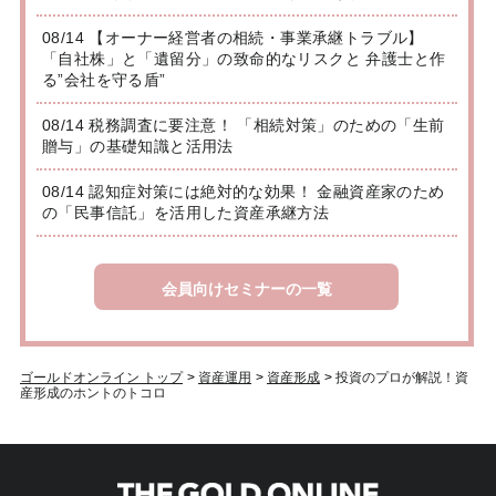
08/14 【オーナー経営者の相続・事業承継トラブル】
「自社株」と「遺留分」の致命的なリスクと 弁護士と作
る”会社を守る盾”
08/14 税務調査に要注意！ 「相続対策」のための「生前
贈与」の基礎知識と活用法
08/14 認知症対策には絶対的な効果！ 金融資産家のため
の「民事信託」を活用した資産承継方法
会員向けセミナーの一覧
ゴールドオンライン トップ
>
資産運用
>
資産形成
>
投資のプロが解説！資
産形成のホントのトコロ