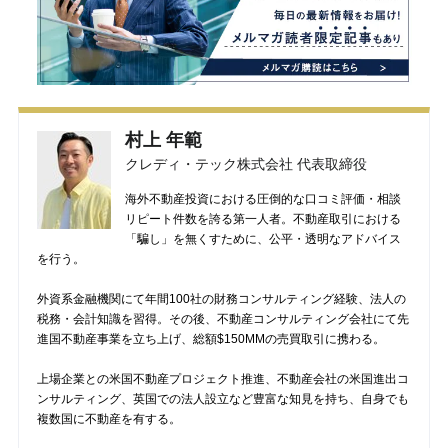
村上 年範
クレディ・テック株式会社 代表取締役
海外不動産投資における圧倒的な口コミ評価・相談
リピート件数を誇る第一人者。不動産取引における
「騙し」を無くすために、公平・透明なアドバイス
を行う。
外資系金融機関にて年間100社の財務コンサルティング経験、法人の
税務・会計知識を習得。その後、不動産コンサルティング会社にて先
進国不動産事業を立ち上げ、総額$150MMの売買取引に携わる。
上場企業との米国不動産プロジェクト推進、不動産会社の米国進出コ
ンサルティング、英国での法人設立など豊富な知見を持ち、自身でも
複数国に不動産を有する。