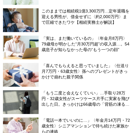
このままでは相続税1億3,300万円…定年退職を
迎える男性が、借金せずに〈約2,000万円〉ま
で圧縮できたワケ【相続実務士が解説】
「実は、まだ働いているの」〈年金月8万円〉
79歳母が明かした“月30万円超”の収入源…。54
歳息子が知らなかった母の“もう一つの顔”
「喜んでもらえると思っていました」〈仕送り
月7万円・63歳女性〉孫へのプレゼントがきっ
かけで崩れた親子関係
「もう二度と会えなくていい」…手取り28万
円・32歳女性がスーツケース片手に実家を飛び
出した日。きっかけは66歳母の「背筋の凍る一
言」
「電話一本でいいのに…」〈年金月14万円・72
歳女性〉シニアマンションで待ち続けた家族か
らの連絡