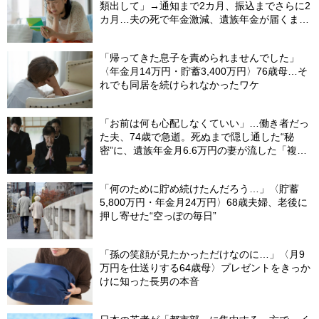
類出して」→通知まで2カ月、振込までさらに2
カ月…夫の死で年金激減、遺族年金が届くまで
の「4カ月」で貯金がどんどん減る妻の悲劇
【CFPが解説】
「帰ってきた息子を責められませんでした」
〈年金月14万円・貯蓄3,400万円〉76歳母…そ
れでも同居を続けられなかったワケ
「お前は何も心配しなくていい」…働き者だっ
た夫、74歳で急逝。死ぬまで隠し通した“秘
密”に、遺族年金月6.6万円の妻が流した「複雑
な涙」
「何のために貯め続けたんだろう…」〈貯蓄
5,800万円・年金月24万円〉68歳夫婦、老後に
押し寄せた“空っぽの毎日”
「孫の笑顔が見たかっただけなのに…」〈月9
万円を仕送りする64歳母〉プレゼントをきっか
けに知った長男の本音