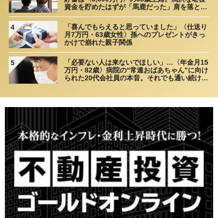
資金を貯めたはずが「馬鹿だった」肩を落とす
理由
「喜んでもらえると思っていました」〈仕送り
4
月7万円・63歳女性〉孫へのプレゼントがきっ
かけで崩れた親子関係
「必要ない人は来ないでほしい」…〈年金月15
5
万円・82歳〉病院の“常連おばあちゃん”に向け
られた20代会社員の本音。それでも通い続ける
理由