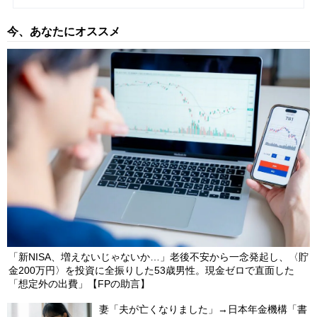
【第19回】 円安・人手不足で「企業倒産1万件超」…中小企業の
生き残り戦略に「海外進出」という選択肢
2025/07/03
今、あなたにオススメ
【第17回】 海外移住で住民票を抜いたら…「銀行口座」「税」
など、金融関係で「困ること」
2024/02/29
「新NISA、増えないじゃないか…」老後不安から一念発起し、〈貯
金200万円〉を投資に全振りした53歳男性。現金ゼロで直面した
「想定外の出費」【FPの助言】
妻「夫が亡くなりました」→日本年金機構「書