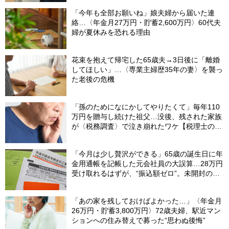
「今年も全部お願いね」娘夫婦から届いた連
絡…〈年金月27万円・貯蓄2,600万円〉60代夫
婦が夏休みを恐れる理由
花束を抱えて帰宅した65歳夫→3日後に「離婚
してほしい」…〈専業主婦歴35年の妻〉を襲っ
た老後の危機
「孫のためになにかしてやりたくて」毎年110
万円を贈与し続けた祖父…没後、残された家族
が〈税務調査〉で泣き崩れたワケ【税理士の助
言】
「今月は少し贅沢ができる」65歳の誕生日に年
金用通帳を記帳した元会社員の大誤算…28万円
受け取れるはずが、“振込額ゼロ”。未開封の郵
便物に紛れていた〈緑色の封筒〉の正体【FPが
解説】
「あの家を残しておけばよかった…」〈年金月
26万円・貯蓄3,800万円〉72歳夫婦、駅近マン
ションへの住み替えで募った“思わぬ後悔”