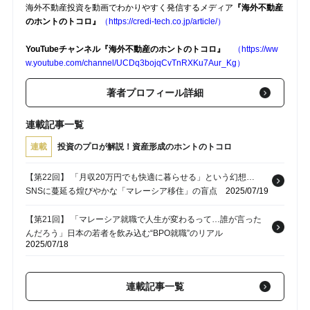
海外不動産投資を動画でわかりやすく発信するメディア
『海外不動産
のホントのトコロ』
（https://credi-tech.co.jp/article/）
YouTubeチャンネル『海外不動産のホントのトコロ』
（https://ww
w.youtube.com/channel/UCDq3bojqCvTnRXKu7Aur_Kg）
著者プロフィール詳細
連載記事一覧
連載
投資のプロが解説！資産形成のホントのトコロ
【第22回】 「月収20万円でも快適に暮らせる」という幻想…
SNSに蔓延る煌びやかな「マレーシア移住」の盲点
2025/07/19
【第21回】 「マレーシア就職で人生が変わるって…誰が言った
んだろう」日本の若者を飲み込む“BPO就職”のリアル
2025/07/18
【第20回】 海外資産は税務署にバレる？「CRS・CFC制度」で
変わる資産管理の新常識
2025/07/04
連載記事一覧