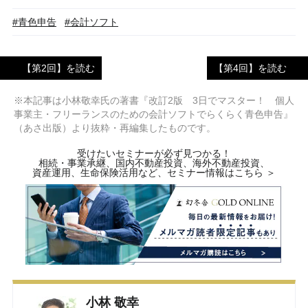
#青色申告
#会計ソフト
【第2回】を読む
【第4回】を読む
※本記事は小林敬幸氏の著書『改訂2版 3日でマスター！ 個人
事業主・フリーランスのための会計ソフトでらくらく青色申告』
（あさ出版）より抜粋・再編集したものです。
受けたいセミナーが必ず見つかる！
相続・事業承継、国内不動産投資、海外不動産投資、
資産運用、生命保険活用など、セミナー情報はこちら ＞
小林 敬幸