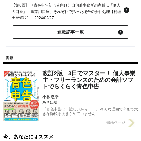
【第6回】 〈青色申告初心者向け〉自宅兼事務所の家賃…「個人
の口座」「事業用口座」それぞれで払った場合の会計処理【税理
士が解説】
2024/02/27
【第5回】 〈青色申告初心者向け〉「銀行の借入金、印紙代等が
連載記事一覧
差し引かれたが…」「帳簿の現金記録、実際の金額と合わな
い！」…会計処理での対応策【税理士が解説】
2024/02/26
【第4回】 〈青色申告初心者向け〉支払った「給料」「家賃」、
書籍
自身の「開業費」を経費とする場合の会計処理【税理士が解
説】
2024/02/23
改訂2版 3日でマスター！ 個人事業
主・フリーランスのための会計ソフ
【第2回】 〈青色申告初心者向け〉交通費や物品代の「立替払
トでらくらく青色申告
い」の請求・入金、商品の「自家消費」や「友人価格での販売」
の会計処理【税理士が解説】
2024/02/21
小林 敬幸
あさ出版
「青色申告は、難しいから……」 そんな理由で今まで大
きな節税をあきらめていません…
書籍ページ
今、あなたにオススメ