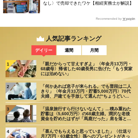
なし〉で売却できたワケ【相続実務士が解説】
Recommended by
人気記事ランキング
デイリー
週間
月間
「親だからって甘えすぎよ」〈年金月13万円・
1
68歳母〉帰省した40歳長男に告げた「もう実家
には泊めない」
「何かあれば息子が来られる。でも普段は二人
2
きり」〈年金月33万円・貯蓄5,000万円〉70代
夫婦、戸建てを手放して選んだ“ちょうどいい
距離”
「温泉旅行すら行けないなんて」…積み重ねた
3
貯蓄は〈5,600万円〉の68歳主婦。潤沢な老後
資金を貯めたはずが「馬鹿だった」肩を落とす
理由
「喜んでもらえると思っていました」〈仕送り
4
月7万円・63歳女性〉孫へのプレゼントがきっ