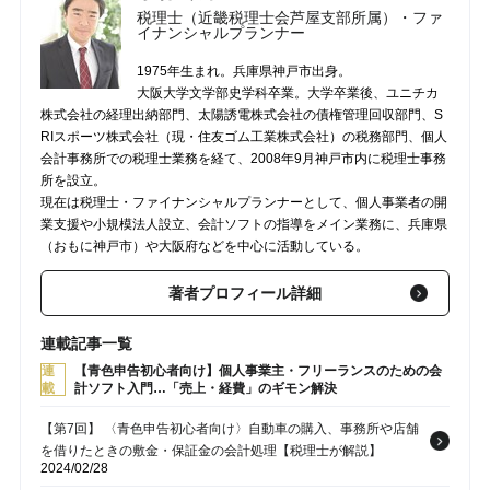
税理士（近畿税理士会芦屋支部所属）・ファ
イナンシャルプランナー
1975年生まれ。兵庫県神戸市出身。
大阪大学文学部史学科卒業。大学卒業後、ユニチカ
株式会社の経理出納部門、太陽誘電株式会社の債権管理回収部門、S
RIスポーツ株式会社（現・住友ゴム工業株式会社）の税務部門、個人
会計事務所での税理士業務を経て、2008年9月神戸市内に税理士事務
所を設立。
現在は税理士・ファイナンシャルプランナーとして、個人事業者の開
業支援や小規模法人設立、会計ソフトの指導をメイン業務に、兵庫県
（おもに神戸市）や大阪府などを中心に活動している。
著者プロフィール詳細
連載記事一覧
連
【青色申告初心者向け】個人事業主・フリーランスのための会
載
計ソフト入門…「売上・経費」のギモン解決
【第7回】 〈青色申告初心者向け〉自動車の購入、事務所や店舗
を借りたときの敷金・保証金の会計処理【税理士が解説】
2024/02/28