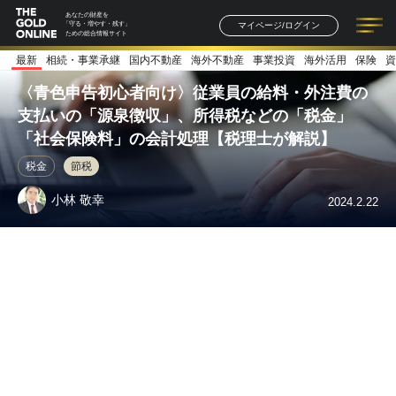
あなたの財産を
マイページ/ログイン
「守る・増やす・残す」
ための総合情報サイト
最新
相続・事業承継
国内不動産
海外不動産
事業投資
海外活用
保険
資
記事一覧
連載一覧
著者一覧
書籍一覧
セミナー情報
お知らせ
〈青色申告初心者向け〉従業員の給料・外注費の
支払いの「源泉徴収」、所得税などの「税金」
「社会保険料」の会計処理【税理士が解説】
税金
節税
小林 敬幸
2024.2.22