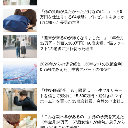
「孫の笑顔が見たかっただけなのに…」〈月9
万円を仕送りする64歳母〉プレゼントをきっか
けに知った長男の本音
「週末が来るのが怖くなりました…」〈年金月
32万円・貯蓄5,300万円〉66歳夫婦、“孫ファー
スト”の老後に疲れ切った理由
2026年からの賃貸経営…30年ぶりの政策金利
0.75%でみえた、中古アパートの優位性
「往復4時間半、もう限界…」一生フルリモー
トを信じて郊外に〈5,800万円・庭付きのマイ
ホーム〉を買った39歳会社員。突然の〈出社
令〉に翻弄される“家族の日常”
「こんな親不孝があるの…」孫の学費を支えた
〈年金月14万円・67歳女性〉が絶句。息子から
届いた“まさかの返信”