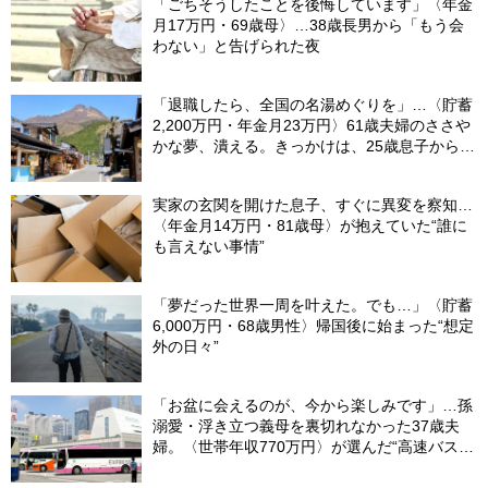
「ごちそうしたことを後悔しています」〈年金
月17万円・69歳母〉…38歳長男から「もう会
わない」と告げられた夜
「退職したら、全国の名湯めぐりを」…〈貯蓄
2,200万円・年金月23万円〉61歳夫婦のささや
かな夢、潰える。きっかけは、25歳息子から届
いた「まさかのLINE」
実家の玄関を開けた息子、すぐに異変を察知…
〈年金月14万円・81歳母〉が抱えていた“誰に
も言えない事情”
「夢だった世界一周を叶えた。でも…」〈貯蓄
6,000万円・68歳男性〉帰国後に始まった“想定
外の日々”
「お盆に会えるのが、今から楽しみです」…孫
溺愛・浮き立つ義母を裏切れなかった37歳夫
婦。〈世帯年収770万円〉が選んだ“高速バス帰
省”の悲惨な結末