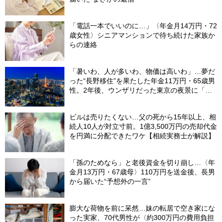
「電話一本でいいのに…」〈年金月14万円・72
歳女性〉シニアマンションで待ち続けた家族か
らの連絡
「暑いわ、人が多いわ、物価は高いわ」…夢だ
った“長野移住”を果たした年金11万円・65歳男
性。2年後、ウンザリだった東京の夜景に「癒
された」ワケ
ビルは売りたくない…父の死から15年以上、相
続人10人が対立寸前。1億3,500万円の売却代金
を円満に分配できたワケ【相続実務士が解説】
「孫のためなら」と老後資金を切り崩し…〈年
金月13万円・67歳母〉110万円を送金後、長男
から届いた“予想外の一言”
膨大な荷物を前に呆然…妹の転居で空き家にな
った実家、70代男性が〈約300万円の費用負担