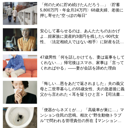
「何のために貯め続けたんだろう…」〈貯蓄
5,800万円・年金月24万円〉68歳夫婦、老後に
押し寄せた“空っぽの毎日”
安心して暮らせるのは、あんたたちのおかげ
よ…姪家族に資産約3億円を残したい90代女
性、〈法定相続人ではない相手〉に財産を託せ
たワケ【相続実務士が解説】
47歳男性「何を話しかけても、妻は返事をして
くれない…」帰宅後はスマホ、家事は「言って
くれればやる」――妻が会話を諦めた理由
「悔しい…恩をあだで返されました」夫の義父
母と二世帯暮らしの55歳女性、夫の急逝後に義
父から言われた＜耳を疑うひと言＞【司法書士
が解説】
「便器からネズミが…」「高級車が巣に…」マ
ンション住民の悲鳴。相次ぐ“野生動物トラブ
ル”で問われる管理責任の所在【マンション管
理士が警鐘】