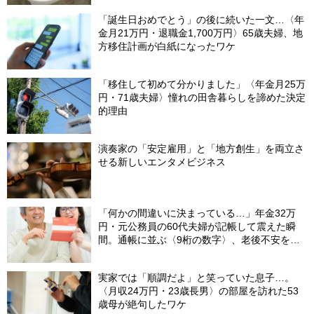
「誕生日おめでとう」の後に続いた一文…〈年
金月21万円・退職金1,700万円〉65歳夫婦、地
方移住計画が白紙になったワケ
「移住して初めて分かりました」〈年金月25万
円・71歳夫婦〉憧れの田舎暮らしを諦めた決定
的理由
演奏家の「安定雇用」と「地方創生」を両立さ
せる新しいエンタメビジネス
「何かの間違いに決まっている…」年金32万
円・元公務員の60代夫婦が記帳して震えた瞬
間。通帳に並ぶ〈9桁の数字〉、老後不安を一
瞬で吹き飛ばした“17年前の決断”【FPが解説】
実家では「順調だよ」と笑っていた息子…。
〈月収24万円・23歳長男〉の部屋を訪れた53
歳母が絶句したワケ