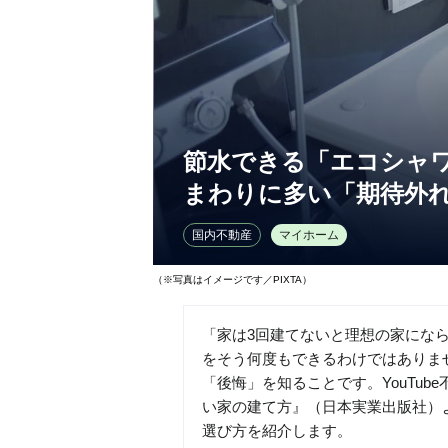
節水できる「エコシャワ
まわりに多い「期待外
国内不動産
マイホーム
（※写真はイメージです／PIXTA）
「家は3回建てないと理想の家にな
をそう何度もできるわけではありま
「後悔」を知ることです。YouTub
い家の建て方』（日本実業出版社）
選び方を紹介します。