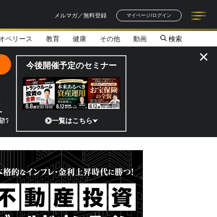
メルマガ／無料登録
マイページ/ログイン
オペリース
教育
健康
その他
動画
検索
記事一覧
連載一覧
著者一覧
書籍一覧
セミナー情報
お知らせ
×
今後開催予定のセミナー
全貌
日本の宇宙ベンチャーのココがスゴイ！／補助金から実需へ、知られざる
一覧はこちら