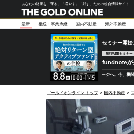
あなたの財産を「守る」「増やす」「残す」ための総合情報サイト
最新
相続・事業承継
国内不動産
海外不動産
セミナー開始
無料WEBセミナー
fundno
半導体相場は次のステージへ。今、機関投資家が注
ゴールドオンライン トップ
>
国内不動産
>