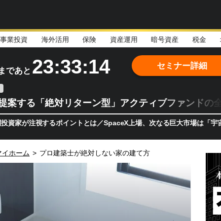
事業投資
海外活用
保険
資産運用
暗号資産
税金
23:33:12
セミナー詳細
まであと
teが提案する「絶対リターン型」アクティブファンドの
視するポイントとは／SpaceX上場、次なる巨大市場は「宇宙!?」 
マイホーム
>
プロ建築士が絶対しない家の建て方