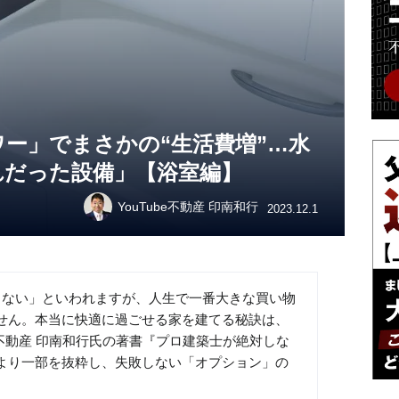
ー」でまさかの“生活費増”…水
れだった設備」【浴室編】
YouTube不動産 印南和行
2023.12.1
らない」といわれますが、人生で一番大きな買い物
せん。本当に快適に過ごせる家を建てる秘訣は、
e不動産 印南和行氏の著書『プロ建築士が絶対しな
より一部を抜粋し、失敗しない「オプション」の