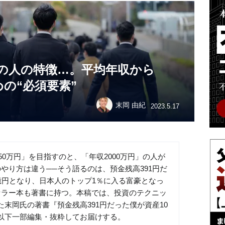
」の人の特徴…。平均年収から
めの“必須要素”
末岡 由紀
2023.5.17
50万円」を目指すのと、「年収2000万円」の人が
やり方は違う──そう語るのは、預金残高391円だ
億円となり、日本人のトップ1％に入る富豪となっ
セラー本も著書に持つ。本稿では、投資のテクニッ
末岡氏の著書『預金残高391円だった僕が資産10
以下一部編集・抜粋してお届けする。