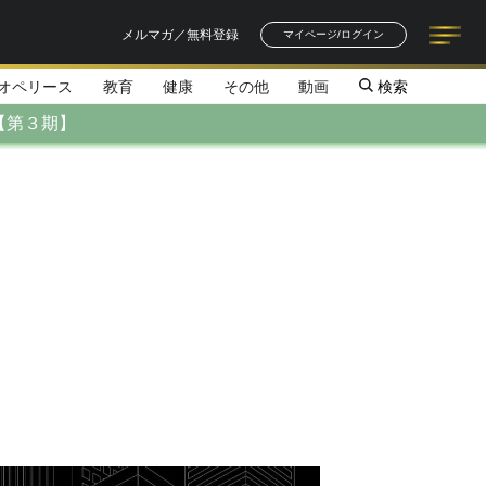
メルマガ／無料登録
マイページ/ログイン
オペリース
教育
健康
その他
動画
検索
記事一覧
連載一覧
著者一覧
書籍一覧
セミナー情報
お知らせ
【第３期】