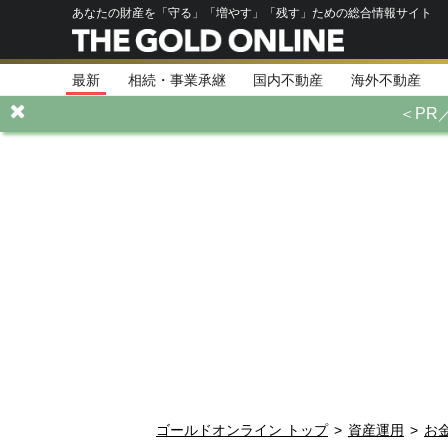
あなたの財産を「守る」「増やす」「残す」ための総合情報サイト
最新
相続・事業承継
国内不動産
海外不動産
＜PR
ゴールドオンライン トップ
>
資産運用
>
お