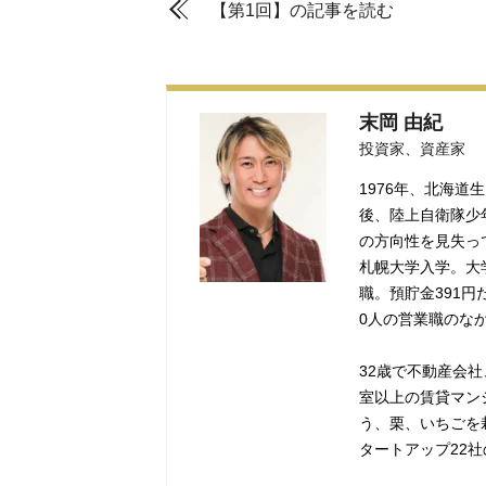
【第1回】の記事を読む
末岡 由紀
投資家、資産家
1976年、北海
後、陸上自衛隊少
の方向性を見失っ
札幌大学入学。大
職。預貯金391円
0人の営業職のな
32歳で不動産会社
室以上の賃貸マン
う、栗、いちごを
タートアップ22