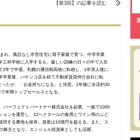
【第3回】の記事を読む
道生まれ。風呂なし市営住宅に母子家庭で育つ。中学卒業
年工科学校に入学するも、厳しい訓練の日々の中で人生
て2年で中退。札幌の通信制高校に転校し、1年浪人後に
学卒業後、パチンコ店を経て不動産賃貸仲介会社に転
だったが、「お金持ちになる」と決意。1年後に全店約30
かで年間トップセールスとなる。
、パーフェクトパートナー株式会社を起業。一族で1000
ションを運営し、12ヘクタールの食用とワイン用のぶど
栽培する農地も保有。資産は10億円を超える。また、ス
社の株主となり、エンジェル投資家としても活躍。