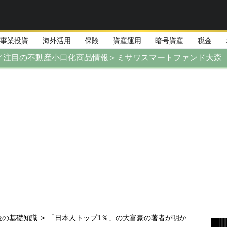
事業投資
海外活用
保険
資産運用
暗号資産
税金
／注目の不動産小口化商品情報＞ミサワスマートファンド大森
金の基礎知識
>
「日本人トップ1％」の大富豪の著者が明かす、億万長者になれる3つのステージアップ術