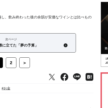
越し、飲み終わった後の余韻が安価なワインとは比べもの
次ページ
際に立てた「夢の予算」
2
＞
#お金