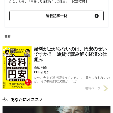
かないと怖い「円安より深刻な4つの理由」
2023/03/11
【第2回】 円安の「プラス効果」は1年遅れて「今年」から現れ
連載記事一覧
る!? これからの日本経済に起こる「劇的な変化」とは
2023/03/08
【第1回】 意味がわかると怖い…アメリカ人の「食費とエネルギ
ー費」が日本人のたった「3分の1」しかかからないワケ
書籍
2023/03/04
給料が上がらないのは、円安のせい
ですか？ 通貨で読み解く経済の仕
組み
永濱 利廣
PHP研究所
なぜ、今まで通り頑張っているのに、豊かになれないの
か。 その構造的な欠陥が、わか…
書籍ページ
今、あなたにオススメ