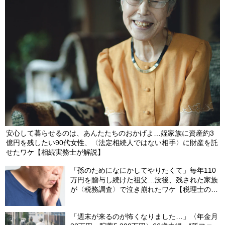
安心して暮らせるのは、あんたたちのおかげよ…姪家族に資産約3
億円を残したい90代女性、〈法定相続人ではない相手〉に財産を託
せたワケ【相続実務士が解説】
「孫のためになにかしてやりたくて」毎年110
万円を贈与し続けた祖父…没後、残された家族
が〈税務調査〉で泣き崩れたワケ【税理士の助
言】
「週末が来るのが怖くなりました…」〈年金月