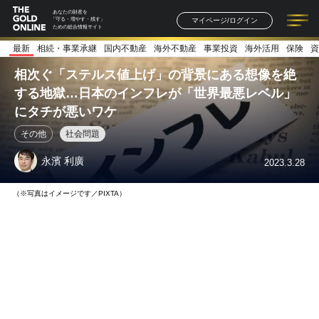
あなたの財産を
マイページ/ログイン
「守る・増やす・残す」
ための総合情報サイト
最新
相続・事業承継
国内不動産
海外不動産
事業投資
海外活用
保険
資
記事一覧
連載一覧
著者一覧
書籍一覧
セミナー情報
お知らせ
相次ぐ「ステルス値上げ」の背景にある想像を絶
する地獄…日本のインフレが「世界最悪レベル」
にタチが悪いワケ
その他
社会問題
永濱 利廣
2023.3.28
（※写真はイメージです／PIXTA）