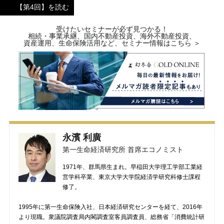
【第4回】を読む
受けたいセミナーが必ず見つかる！
相続・事業承継、国内不動産投資、海外不動産投資、
資産運用、生命保険活用など、セミナー情報はこちら ＞
永濱 利廣
第一生命経済研究所 首席エコノミスト
1971年、群馬県生まれ。早稲田大学理工学部工業経
営学科卒業、東京大学大学院経済学研究科修士課程
修了。
1995年に第一生命保険入社、日本経済研究センターを経て、2016年
より現職。衆議院調査局内閣調査室客員調査員、総務省「消費統計研