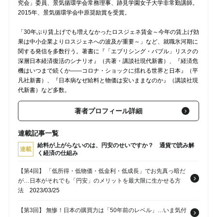
究会」委員、景気循環学会常務理事、跡見学園女子大学非常勤講師。
2015年、景気循環学会中原奨励賞を受賞。
「30年ぶり賃上げでも増えなかったロスジェネ賃金～今年の賃上げ効
果は中小企業よりロスジェネへの波及が重要～」など、就職氷河期に
関する発信を多数行う。著書に『「エブリシング・バブル」リスクの
深層日本経済復活のシナリオ』（共著・講談社現代新書）、『経済危
機はいつまで続くか――コロナ・ショックに揺れる世界と日本』（平
凡社新書）、『日本病なぜ給料と物価は安いままなのか』（講談社現
代新書）など多数。
著者プロフィール詳細
連載記事一覧
給料が上がらないのは、円安のせいですか？ 通貨で読み解
連載
く経済の仕組み
【第4回】 「低所得・低物価・低金利・低成長」でお先真っ暗だ
が…日本がそれでも「円安」のメリットを最大限に生かせる方
法
2023/03/25
【第3回】 無惨！日本の購買力は「50年前のレベル」…いま気付