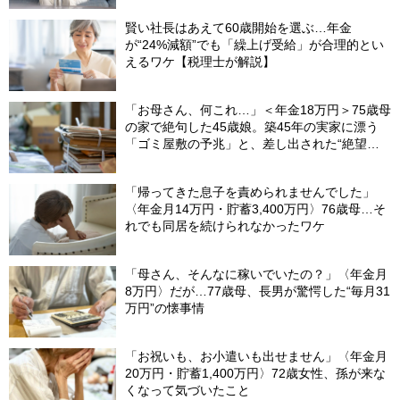
賢い社長はあえて60歳開始を選ぶ…年金
が“24%減額”でも「繰上げ受給」が合理的とい
えるワケ【税理士が解説】
「お母さん、何これ…」＜年金18万円＞75歳母
の家で絶句した45歳娘。築45年の実家に漂う
「ゴミ屋敷の予兆」と、差し出された“絶望の
メモ”
「帰ってきた息子を責められませんでした」
〈年金月14万円・貯蓄3,400万円〉76歳母…そ
れでも同居を続けられなかったワケ
「母さん、そんなに稼いでいたの？」〈年金月
8万円〉だが…77歳母、長男が驚愕した“毎月31
万円”の懐事情
「お祝いも、お小遣いも出せません」〈年金月
20万円・貯蓄1,400万円〉72歳女性、孫が来な
くなって気づいたこと