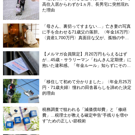
高住入居からわずか1ヵ月、長男宅に突然現れ
た理由
「母さん、裏切ってすまない…」亡き妻の写真
に手を合わせる71歳父の落胆。〈年金16万円〉
〈資産1,700万円〉真面目な父が、孤独の中で
失った「40万円と自尊心」
【メルマガ会員限定】月20万円もらえるはず
が…45歳・サラリーマン「ねんきん定期便」に
抱いた違和感。「年金ルール」知らずにそのま
ま20年…65歳で受け取ることになる年金額に唖
然「何かの間違いでは？」
「移住して初めて分かりました」〈年金月25万
円・71歳夫婦〉憧れの田舎暮らしを諦めた決定
的理由
税務調査で狙われる「減価償却費」と「修繕
費」…税理士が教える確定申告“手残りを増や
す”ための正しい節税術