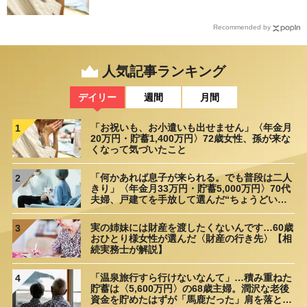
Recommended by
人気記事ランキング
デイリー
週間
月間
「お祝いも、お小遣いも出せません」〈年金月
1
20万円・貯蓄1,400万円〉72歳女性、孫が来な
くなって気づいたこと
「何かあれば息子が来られる。でも普段は二人
2
きり」〈年金月33万円・貯蓄5,000万円〉70代
夫婦、戸建てを手放して選んだ“ちょうどいい
距離”
実の姉妹には財産を渡したくないんです…60歳
3
おひとり様女性が選んだ〈財産の行き先〉【相
続実務士が解説】
「温泉旅行すら行けないなんて」…積み重ねた
4
貯蓄は〈5,600万円〉の68歳主婦。潤沢な老後
資金を貯めたはずが「馬鹿だった」肩を落とす