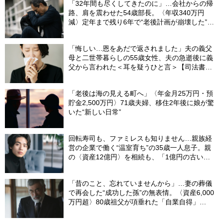
「32年間も尽くしてきたのに」…会社からの帰
路、肩を震わせた54歳部長。〈年収340万円
減〉定年まで残り6年で“老後計画が崩壊した”ワ
ケ
「悔しい…恩をあだで返されました」夫の義父
母と二世帯暮らしの55歳女性、夫の急逝後に義
父から言われた＜耳を疑うひと言＞【司法書士
が解説】
「老後は海の見える町へ」〈年金月25万円・預
貯金2,500万円〉71歳夫婦、移住2年後に娘が驚
いた“新しい日常”
回転寿司も、ファミレスも知りません…親族経
営の企業で働く“温室育ち”の35歳一人息子。親
の〈資産12億円〉を相続も、「1億円の古いビ
ル」しか残らなかったワケ【FPが解説】
「昔のこと、忘れていませんから」…妻の葬儀
で再会した“成功した孫”の無表情。〈資産6,000
万円超〉80歳祖父が項垂れた「自業自得」
【CFPの助言】