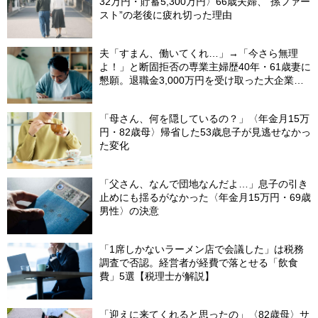
32万円・貯蓄5,300万円〉66歳夫婦、“孫ファー
スト”の老後に疲れ切った理由
夫「すまん、働いてくれ…」→「今さら無理
よ！」と断固拒否の専業主婦歴40年・61歳妻に
懇願。退職金3,000万円を受け取った大企業元
本部長の69歳夫が、妻に頭を下げた理由【FP
が解説】
「母さん、何を隠しているの？」〈年金月15万
円・82歳母〉帰省した53歳息子が見逃せなかっ
た変化
「父さん、なんで団地なんだよ…」息子の引き
止めにも揺るがなかった〈年金月15万円・69歳
男性〉の決意
「1席しかないラーメン店で会議した」は税務
調査で否認。経営者が経費で落とせる「飲食
費」5選【税理士が解説】
「迎えに来てくれると思ったの」〈82歳母〉サ