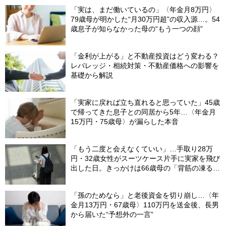
「実は、まだ働いているの」〈年金月8万円〉
79歳母が明かした“月30万円超”の収入源…。54
歳息子が知らなかった母の“もう一つの顔”
「金利が上がる」と不動産投資はどう変わる？
レバレッジ・相続対策・不動産価格への影響を
基礎から解説
「実家に戻れば立ち直れると思っていた」45歳
で帰ってきた息子との同居から5年…〈年金月
15万円・75歳母〉が漏らした本音
「もう二度と会えなくていい」…手取り28万
円・32歳女性がスーツケース片手に実家を飛び
出した日。きっかけは66歳母の「背筋の凍る一
言」
「孫のためなら」と老後資金を切り崩し…〈年
金月13万円・67歳母〉110万円を送金後、長男
から届いた“予想外の一言”