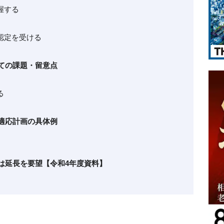
握する
て認定を受ける
っての課題・留意点
る
業適応計画の具体例
省は延長を要望【令和4年度資料】