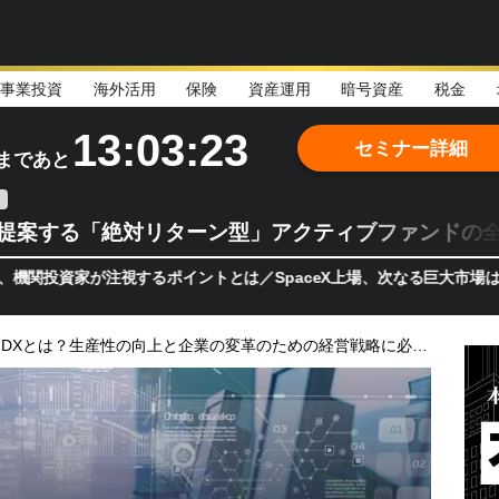
事業投資
海外活用
保険
資産運用
暗号資産
税金
13:03:22
セミナー詳細
まであと
teが提案する「絶対リターン型」アクティブファンドの
が注視するポイントとは／SpaceX上場、次なる巨大市場は「宇宙!
DXとは？生産性の向上と企業の変革のための経営戦略に必要な基礎知識