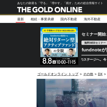
あなたの財産を「守る」「増やす」「残す」ための総合情報サイト
最新
相続・事業承継
国内不動産
海外不動産
セミナー開始
無料WEBセミナー
fundno
半導体相場は次のステージへ。今、機関投資家
ゴールドオンライン トップ
>
その他
>
DX
>