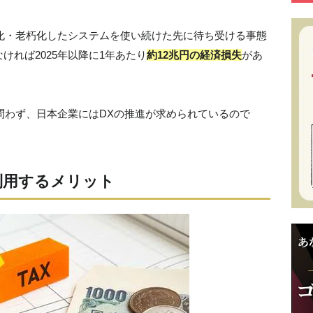
雑化・老朽化したシステムを使い続けた先に待ち受ける事態
れば2025年以降に1年あたり
約12兆円の経済損失
があ
を問わず、日本企業にはDXの推進が求められているので
を利用するメリット