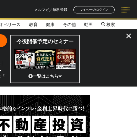
メルマガ／無料登録
マイページ/ログイン
オペリース
教育
健康
その他
動画
検索
記事一覧
連載一覧
著者一覧
書籍一覧
セミナー情報
お知らせ
×
今後開催予定のセミナー
全貌
?」 日本の宇宙ベンチャーのココがスゴイ！／補助金から実需へ、知られ
一覧はこちら