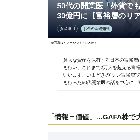
50代の開業医「外貨で
30億円に【富裕層のリ
資産運用
お金の基礎知識
（※写真はイメージです／PIXTA）
莫大な資産を保有する日本の富裕層
を行い、これまで2万人を超える富
いいます。いまどきの“シン富裕層
を行った50代開業医の話を中心に
「情報＝価値」…GAFA株で