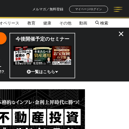
メルマガ／無料登録
マイページ/ログイン
オペリース
教育
健康
その他
動画
検索
記事一覧
連載一覧
著者一覧
書籍一覧
セミナー情報
お知らせ
×
今後開催予定のセミナー
全貌
本の宇宙ベンチャーのココがスゴイ！／補助金から実需へ、知られざる宇宙
一覧はこちら