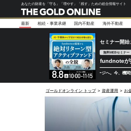
あなたの財産を「守る」「増やす」「残す」ための総合情報サイト
最新
相続・事業承継
国内不動産
海外不動産
セミナー開始
無料WEBセミナー
fundno
半導体相場は次のステージへ。今、機関投資家が注視
ゴールドオンライン トップ
>
資産運用
>
お