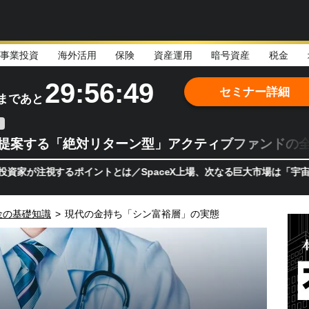
事業投資
海外活用
保険
資産運用
暗号資産
税金
29:56:47
セミナー詳細
まであと
teが提案する「絶対リターン型」アクティブファンドの
するポイントとは／SpaceX上場、次なる巨大市場は「宇宙!?」 日
金の基礎知識
>
現代の金持ち「シン富裕層」の実態