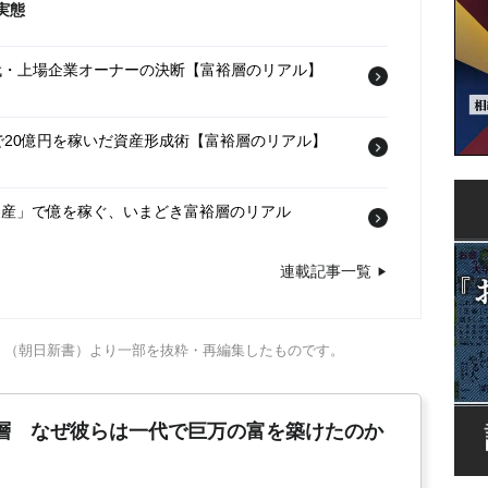
実態
0代・上場企業オーナーの決断【富裕層のリアル】
年で20億円を稼いだ資産形成術【富裕層のリアル】
号資産」で億を稼ぐ、いまどき富裕層のリアル
連載記事一覧
現代の富裕層、5つのタイプ
2022/11/19
』（朝日新書）より一部を抜粋・再編集したものです。
層 なぜ彼らは一代で巨万の富を築けたのか