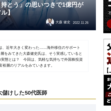
も持とう」の思いつきで1億円が
アル】
大森 健史
2022.11.26
は、近年大きく変わった……海外移住のサポート
裕層をみてきた大森健史氏は、そう実感していると
”の実態とは？ 今回は、気軽な気持ちで外国株投資
、富裕層のリアルをみていきます。
大儲けした50代医師