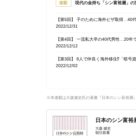
連載
現代の金持ち「シン富裕層」の
【第5回】 子のために海外ビザ取得…4
2022/12/31
【第4回】 一流私大卒の40代男性…20
2022/12/12
【第3回】 8人で仲良く海外移住⁉「暗
2022/12/02
【第1回】 普通の人に見えて大金持ち…
※本連載は大森健史氏の著書『日本のシン富裕層
日本のシン富裕
大森 健史
朝日新書