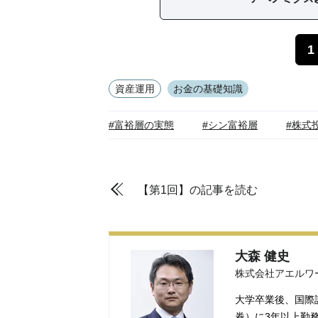
1
資産運用
お金の基礎知識
#富裕層の実態
#シン富裕層
#株式
【第1回】の記事を読む
大森 健史
株式会社アエルワ
大学卒業後、国際
券）に3年以上勤