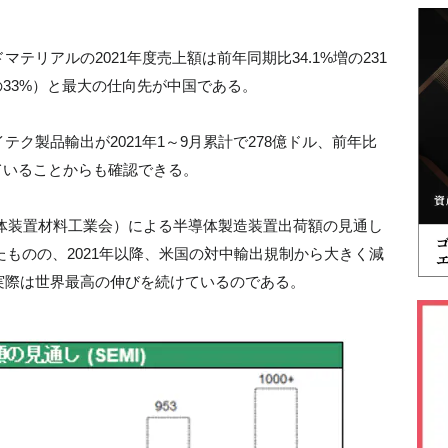
リアルの2021年度売上額は前年同期比34.1%増の231
の33%）と最大の仕向先が中国である。
ク製品輸出が2021年1～9月累計で278億ドル、前年比
っていることからも確認できる。
際半導体装置材料工業会）による半導体製造装置出荷額の見通し
たものの、2021年以降、米国の対中輸出規制から大きく減
実際は世界最高の伸びを続けているのである。