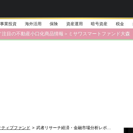
事業投資
海外活用
保険
資産運用
暗号資産
税金
／注目の不動産小口化商品情報＞ミサワスマートファンド大森
クティブファンド
>
武者リサーチ経済・金融市場分析レポート