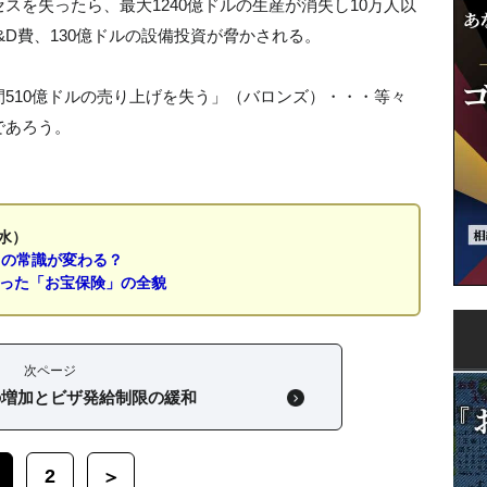
スを失ったら、最大1240億ドルの生産が消失し10万人以
&D費、130億ドルの設備投資が脅かされる。
510億ドルの売り上げを失う」（バロンズ）・・・等々
であろう。
水）
」の常識が変わる？
なった「お宝保険」の全貌
次ページ
の増加とビザ発給制限の緩和
2
＞