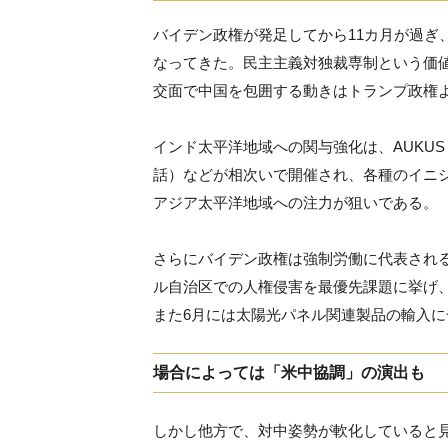
バイデン政権が発足してから11カ月が過ぎ
なってきた。民主主義対独裁専制という価
交面で中国を包囲する動きはトランプ政権
インド太平洋地域への関与強化は、AUKUS
話）などが相次いで開催され、各種のイニ
アジア太平洋地域への注力が狙いである。
さらにバイデン政権は強制労働に代表される
ル自治区での人権侵害を最優先課題に挙げ
また6月には太陽光パネル関連製品の輸入
場合によっては「米中協調」の演出も
しかし他方で、対中姿勢が軟化していると