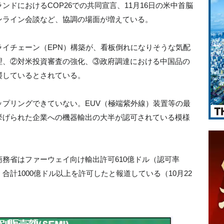
ドにおけるCOP26での共同宣言、11月16日の米中首脳
ンライン会談など、協調の場面が増えている。
イチェーン（EPN）構築が、看板倒れになりそうな気配
理、②対米投資審査の強化、③政府調達における中国品の
襲しているとされている。
プリングできていない。EUV（極端紫外線）装置等の最
挙げられた企業への機器輸出の大半が認可されている模様
に米商務省はファーウェイ向け輸出許可610億ドル（認可率
%）合計1000億ドル以上を許可したと報道している（10月22