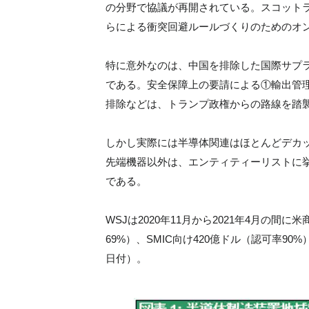
の分野で協議が再開されている。スコットラン
らによる衝突回避ルールづくりのためのオ
特に意外なのは、中国を排除した国際サプラ
である。安全保障上の要請による①輸出管
排除などは、トランプ政権からの路線を踏
しかし実際には半導体関連はほとんどデカッ
先端機器以外は、エンティティーリストに
である。
WSJは2020年11月から2021年4月の間
69%）、SMIC向け420億ドル（認可率90
日付）。