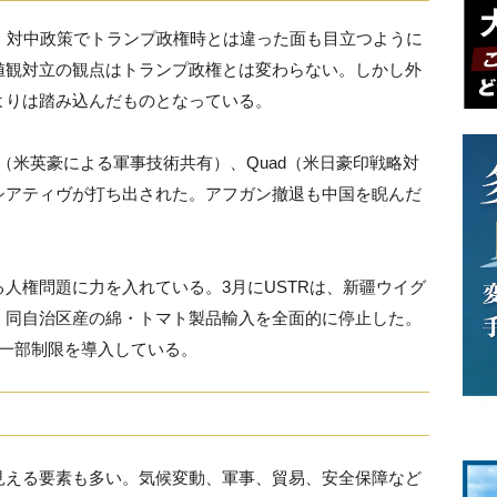
、対中政策でトランプ政権時とは違った面も目立つように
値観対立の観点はトランプ政権とは変わらない。しかし外
よりは踏み込んだものとなっている。
（米英豪による軍事技術共有）、Quad（米日豪印戦略対
シアティヴが打ち出された。アフガン撤退も中国を睨んだ
人権問題に力を入れている。3月にUSTRは、新疆ウイグ
、同自治区産の綿・トマト製品輸入を全面的に停止した。
に一部制限を導入している。
見える要素も多い。気候変動、軍事、貿易、安全保障など