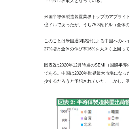
上回り世界最大となっている。
米国半導体製造装置業界トップのアプライドマテ
億ドルであったが、うち75.3億ドル（全体
このことは米国通関統計による中国へのハイテ
27%増と全体の伸び率16%を大きく上回
図表2は2020年12月時点のSEMI（国
である。中国は2020年世界最大市場になっ
少するだろうと予想されていた。しかし、