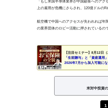
「もし米国半導体業界が中国顧客へのアクセ
上の雇用が危機にさらされ、120億ドルのR
航空機で中国へのアクセスが失われれば年間
の業界団体のロビー活動に押されているの
【注目セミナー】8月12日（
「生前贈与」と「資産運用
2026年7月から加入可能に
米対中投資
1