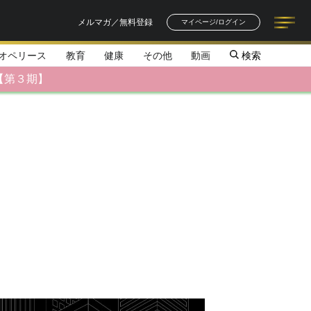
メルマガ／無料登録
マイページ/ログイン
オペリース
教育
健康
その他
動画
検索
記事一覧
連載一覧
著者一覧
書籍一覧
セミナー情報
お知らせ
【第３期】