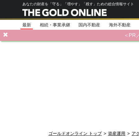
あなたの財産を「守る」「増やす」「残す」ための総合情報サイト
最新
相続・事業承継
国内不動産
海外不動産
＜PR
ゴールドオンライン トップ
>
資産運用
>
ア