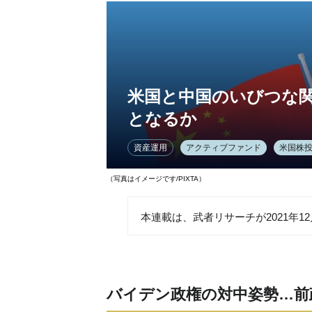
米国と中国のいびつな
となるか
資産運用
アクティブファンド
米国株
（写真はイメージです/PIXTA）
本連載は、武者リサーチが2021年
バイデン政権の対中姿勢…前