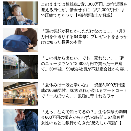
このままでは相続税1億3,300万円…定年退職を
迎える男性が、借金せずに〈約2,000万円〉ま
で圧縮できたワケ【相続実務士が解説】
「孫の笑顔が見たかっただけなのに…」〈月9
万円を仕送りする64歳母〉プレゼントをきっか
けに知った長男の本音
「この街から出たい。でも、売れない」…“夢
のニュータウン”に3,800万円で買った一戸建
て。30年後、59歳会社員が不動産会社から突き
つけられた「残酷な現実」
「夏休みは一段と辛いな」…資産8,000万円達
成の66歳男性、家族連れが溢れるフードコート
で「一人ぽつん」。孤独に苛まれるワケ
「えっ、なんで知ってるの？」生命保険の満期
金600万円の振込からわずか3時間…67歳独居
女性のもとに銀行からきた“恐ろしい電話”【FP
が解説】