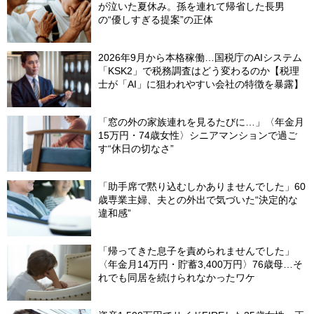
が泣いた夏休み。孫を連れて帰省した長男
の“優しすぎる提案”の正体
2026年9月から本格稼働…国税庁のAIシステム
「KSK2」で税務調査はどう変わるのか【税理
士が「AI」に狙われやすい会社の特徴を暴露】
「窓の外の家族連れを見るたびに…」〈年金月
15万円・74歳女性〉シニアマンションで過ご
す“休日の切なさ”
「助手席で黙り込むしかありませんでした」60
歳専業主婦、夫との外出で気づいた“決定的な
違和感”
「帰ってきた息子を責められませんでした」
〈年金月14万円・貯蓄3,400万円〉76歳母…そ
れでも同居を続けられなかったワケ