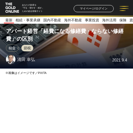
あなたの財産を
マイページ/ログイン
「守る・増やす・残す」
ための総合情報サイト
最新
相続・事業承継
国内不動産
海外不動産
事業投資
海外活用
保険
資
記事一覧
連載一覧
著者一覧
書籍一覧
セミナー情報
お知らせ
アパート経営「経費になる修繕費・ならない修繕
費」の区別
税金
節税
清田 幸弘
2021.9.4
※画像はイメージです／PIXTA