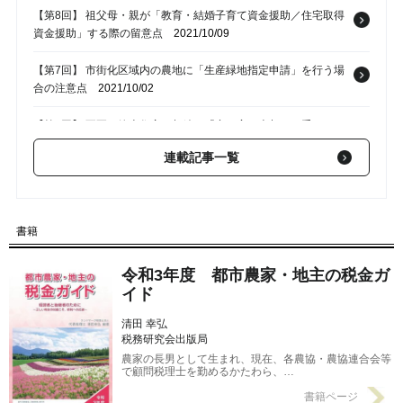
【第8回】 祖父母・親が「教育・結婚子育て資金援助／住宅取得
資金援助」する際の留意点
2021/10/09
【第7回】 市街化区域内の農地に「生産緑地指定申請」を行う場
合の注意点
2021/10/02
【第6回】 不要な築古住宅の相続…「空き家の売却」で受けられ
る特例あり
2021/09/18
連載記事一覧
【第5回】 老朽化したアパートを取り壊し、自宅を建てる場合の
税務処理
2021/09/12
書籍
【第3回】 父親の所有地、子がタダで借りて駐車場経営…不動産
所得はだれのものか？
2021/08/28
令和3年度 都市農家・地主の税金ガ
イド
清田 幸弘
税務研究会出版局
農家の長男として生まれ、現在、各農協・農協連合会等
で顧問税理士を勤めるかたわら、…
書籍ページ