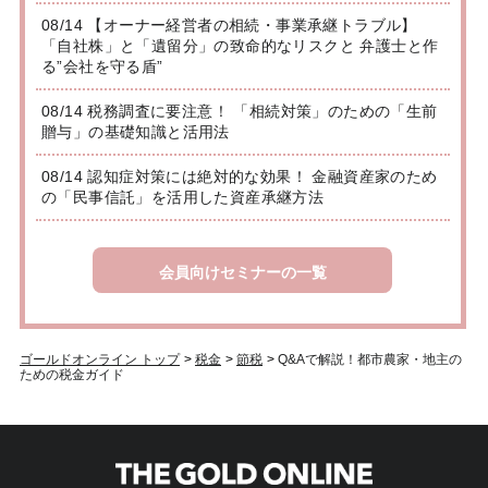
08/14 【オーナー経営者の相続・事業承継トラブル】
「自社株」と「遺留分」の致命的なリスクと 弁護士と作
る”会社を守る盾”
08/14 税務調査に要注意！ 「相続対策」のための「生前
贈与」の基礎知識と活用法
08/14 認知症対策には絶対的な効果！ 金融資産家のため
の「民事信託」を活用した資産承継方法
会員向けセミナーの一覧
ゴールドオンライン トップ
>
税金
>
節税
>
Q&Aで解説！都市農家・地主の
ための税金ガイド