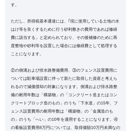
す。
ただし、所得税基本通達には、｢現に使用している土地の水
はけ等を良くするために行う砂利敷きの費用であれば修繕
費に該当する」と定められており、その後補修のために再
度整地や砂利等を設置した場合には修繕費として処理する
ことになります。
②の側溝および排水路整備費用、③のフェンス設置費用に
ついては駐車場設置に伴って新たに取得した資産と考えら
れるので減価償却の対象になります。側溝および排水路整
備の耐用年数は「構築物」の「コンクリート造またはコン
クリートブロック造のもの」のうち「下水道」の15年、フ
ェンス設置費用の耐用年数は「構築物」の「金属造のも
の」のうち「へい」の10年を適用することになります。④
の看板設置費用8万円については、取得価額10万円未満なの