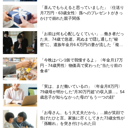
「喜んでもらえると思っていました」〈仕送り
月7万円・63歳女性〉孫へのプレゼントがきっ
かけで崩れた親子関係
「お前は何も心配しなくていい」…働き者だっ
た夫、74歳で急逝。死ぬまで隠し通した“秘
密”に、遺族年金月6.6万円の妻が流した「複雑
な涙」
「今晩はパン1個で我慢するよ」〈年金月17万
円・74歳男性〉物価高で変わった“当たり前の
食卓”
「実は、まだ働いているの」〈年金月8万円〉
79歳母が明かした“月30万円超”の収入源…。54
歳息子が知らなかった母の“もう一つの顔”
「お母さん、もう大丈夫だから」…娘が笑顔で
告げたひと言。家族に尽くしてきた73歳女性が
「孫離れ」を突き付けられた日