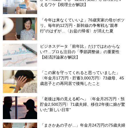
えるワケ【税理士が解説】
「今年は来なくていいよ」76歳実家の母がポツ
リ。毎年約12万円・新幹線の争奪戦も“親孝
行”のはずが…〈お盆の帰省〉が消えた夏
ビジネスデータ「前年比」だけではわからな
い!?…プロも注目の「季節調整値」の重要性
【経済評論家が解説】
「この家を守ってくれると思っていました」
〈年金月17万円・貯蓄3,000万円〉73歳母、45
歳息子との再同居で後悔したこと
「老後は海の見える町へ」〈年金月25万円・預
貯金2,500万円〉71歳夫婦、移住2年後に娘が驚
いた“新しい日常”
「まさかあの子が…」年金月24万円の75歳夫婦