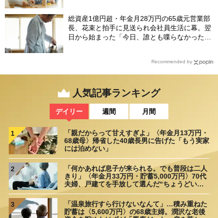
総資産1億円超・年金月28万円の65歳元営業部
長、花束と拍手に見送られ会社員生活に幕。翌
日から始まった「今日、誰とも喋らなかった」
の余生
Recommended by
人気記事ランキング
デイリー
週間
月間
「親だからって甘えすぎよ」〈年金月13万円・
1
68歳母〉帰省した40歳長男に告げた「もう実家
には泊めない」
「何かあれば息子が来られる。でも普段は二人
2
きり」〈年金月33万円・貯蓄5,000万円〉70代
夫婦、戸建てを手放して選んだ“ちょうどいい
距離”
「温泉旅行すら行けないなんて」…積み重ねた
3
貯蓄は〈5,600万円〉の68歳主婦。潤沢な老後