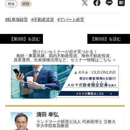
税金
節税
#駐車場経営
#不動産賃貸
#アパート経営
【第3回】を読む
【第5回】を読む
受けたいセミナーが必ず見つかる！
相続・事業承継、国内不動産投資、海外不動産投資、
資産運用、生命保険活用など、セミナー情報はこちら ＞
清田 幸弘
ランドマーク税理士法人 代表税理士 立教大
学大学院客員教授