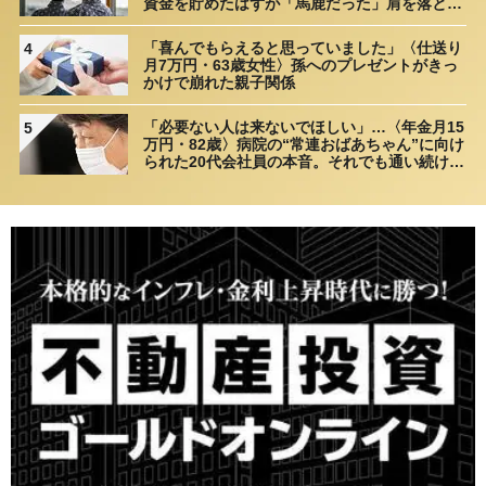
資金を貯めたはずが「馬鹿だった」肩を落とす
理由
「喜んでもらえると思っていました」〈仕送り
4
月7万円・63歳女性〉孫へのプレゼントがきっ
かけで崩れた親子関係
「必要ない人は来ないでほしい」…〈年金月15
5
万円・82歳〉病院の“常連おばあちゃん”に向け
られた20代会社員の本音。それでも通い続ける
理由