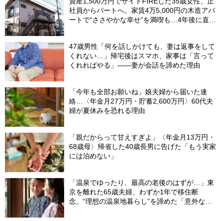
資産1,500万円でサイドFIREした35歳女性、正
社員からパートへ。家賃4万5,000円の木造アパ
ートで“ささやかな幸せ”を満喫も…4年後に直面
した「究極の2択」
47歳男性「何を話しかけても、妻は返事をして
くれない…」帰宅後はスマホ、家事は「言って
くれればやる」――妻が会話を諦めた理由
「今年も全部お願いね」娘夫婦から届いた連
絡…〈年金月27万円・貯蓄2,600万円〉60代夫
婦が夏休みを恐れる理由
「親だからって甘えすぎよ」〈年金月13万円・
68歳母〉帰省した40歳長男に告げた「もう実家
には泊めない」
「温泉でゆったり、最高の老後のはずが…」東
京を離れた65歳夫婦、わずか1年で移住断
念。“理想の温泉地暮らし”を諦めた「意外な理
由」