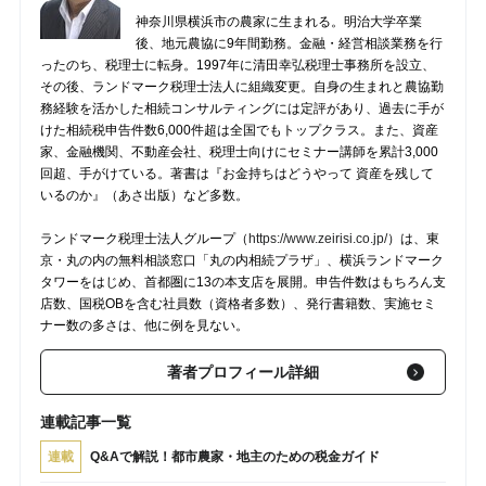
神奈川県横浜市の農家に生まれる。明治大学卒業
後、地元農協に9年間勤務。金融・経営相談業務を行
ったのち、税理士に転身。1997年に清田幸弘税理士事務所を設立、
その後、ランドマーク税理士法人に組織変更。自身の生まれと農協勤
務経験を活かした相続コンサルティングには定評があり、過去に手が
けた相続税申告件数6,000件超は全国でもトップクラス。また、資産
家、金融機関、不動産会社、税理士向けにセミナー講師を累計3,000
回超、手がけている。著書は『お金持ちはどうやって 資産を残して
いるのか』（あさ出版）など多数。
ランドマーク税理士法人グループ（
https://www.zeirisi.co.jp/
）は、東
京・丸の内の無料相談窓口「丸の内相続プラザ」、横浜ランドマーク
タワーをはじめ、首都圏に13の本支店を展開。申告件数はもちろん支
店数、国税OBを含む社員数（資格者多数）、発行書籍数、実施セミ
ナー数の多さは、他に例を見ない。
著者プロフィール詳細
連載記事一覧
連載
Q&Aで解説！都市農家・地主のための税金ガイド