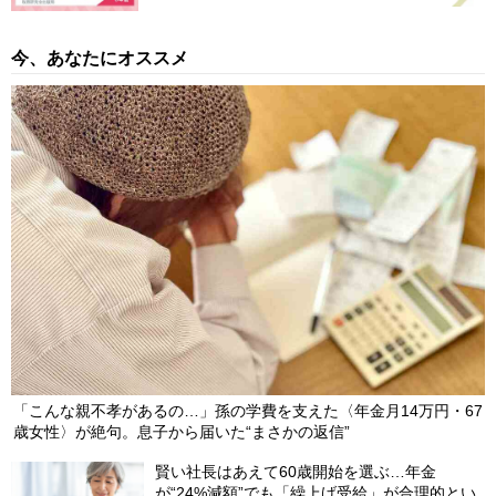
今、あなたにオススメ
「こんな親不孝があるの…」孫の学費を支えた〈年金月14万円・67
歳女性〉が絶句。息子から届いた“まさかの返信”
賢い社長はあえて60歳開始を選ぶ…年金
が“24%減額”でも「繰上げ受給」が合理的とい