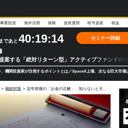
事業投資
海外活用
保険
資産運用
暗号資産
税金
40:19:12
セミナー詳細
まであと
teが提案する「絶対リターン型」アクティブファンドの
家が注視するポイントとは／SpaceX上場、次なる巨大市場は「宇宙!
>
相続対策
>
定年前後の「お金の正解」…知らないと大損！「相続対策」の落とし穴