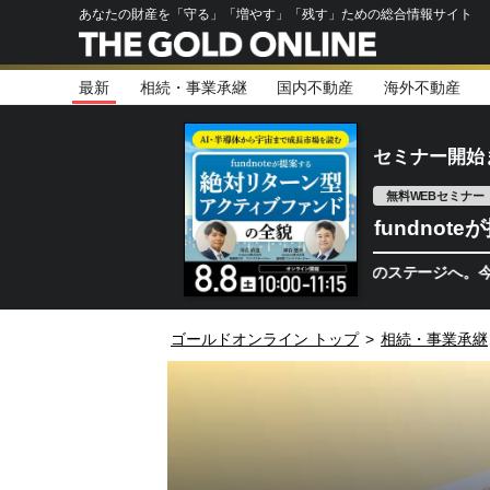
あなたの財産を「守る」「増やす」「残す」ための総合情報サイト
最新
相続・事業承継
国内不動産
海外不動産
セミナー開始
無料WEBセミナー
fundno
半導体相場は次のステージへ。今、機関投資
ゴールドオンライン トップ
>
相続・事業承継