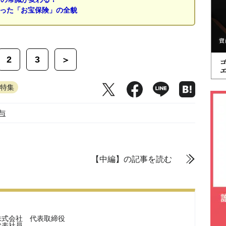
なった「お宝保険」の全貌
2
3
＞
続特集
与
【中編】の記事を読む
株式会社 代表取締役
代表社員