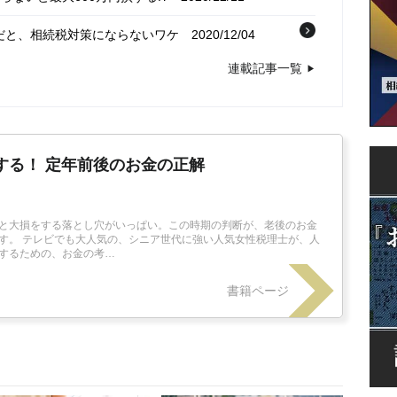
だと、相続税対策にならないワケ
2020/12/04
連載記事一覧
する！ 定年前後のお金の正解
と大損をする落とし穴がいっぱい。この時期の判断が、老後のお金
す。 テレビでも大人気の、シニア世代に強い人気女性税理士が、人
するための、お金の考…
書籍ページ