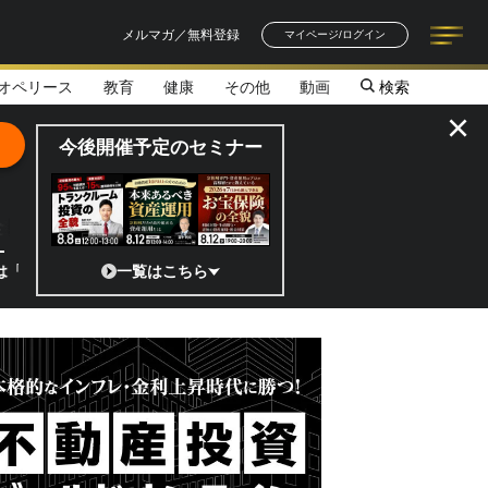
メルマガ／無料登録
マイページ/ログイン
オペリース
教育
健康
その他
動画
検索
記事一覧
連載一覧
著者一覧
書籍一覧
セミナー情報
お知らせ
×
今後開催予定のセミナー
全貌
?」 日本の宇宙ベンチャーのココがスゴイ！／補助金から実需へ、知られ
一覧はこちら