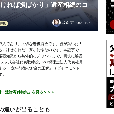
なければ損ばかり」遺産相続のコ
板倉 京
2020.12.1
続特集
収入であり、大切な老後資金です。親が築いた大
もに課せられた重要な使命なのです。本記事で
基礎知識から具体的なノウハウまで、明快に解説
ーズ株式会社代表取締役、WT税理士法人代表社員
する！ 定年前後のお金の正解』（ダイヤモンド
す。
付・遺贈寄付特集」を見る＞＞＞
の違いが出ることも…