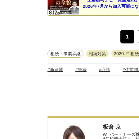
2026年7月から加入可能に
1
相続・事業承継
相続対策
2020-21相
#新連載
#争続
#介護
#生前贈
板倉 京
WTパートナーズ
WT税理士法人 