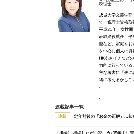
税理士
成城大学文芸学部
て、税理士資格取
平成21年、女性
表取締役就任。平
題など、家庭やお
を中心に個人の資
HKあさイチなど
力的に行っている
主な著書に『夫に
緒に考えるかしこ
連載記事一覧
連載
定年前後の「お金の正解」…知
【後編】 相続したボロ家…令和5年中に売