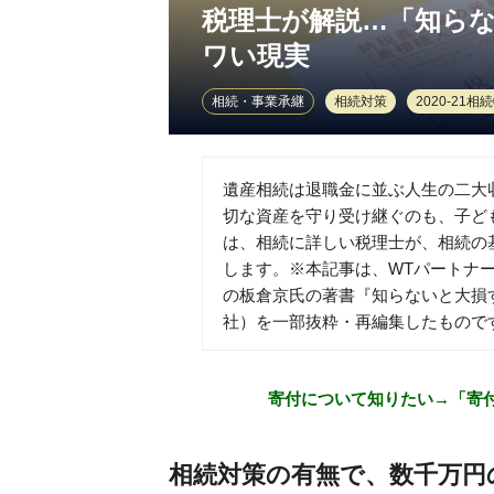
税理士が解説…「知ら
ワい現実
相続・事業承継
相続対策
2020-21相
遺産相続は退職金に並ぶ人生の二大
切な資産を守り受け継ぐのも、子ど
は、相続に詳しい税理士が、相続の
します。※本記事は、WTパートナ
の板倉京氏の著書『知らないと大損
社）を一部抜粋・再編集したもので
寄付について知りたい→「寄
相続対策の有無で、数千万円