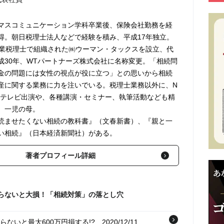
マスコミュニケーション学科卒業後、保険会社勤務を経
得。朝日税理士法人などで経験を積み、平成17年独立。
開業税理士で組織された㈱ウーマン・タックスを設立、代
成30年、WTパートナーズ株式会社に名称変更。「相続問
金の問題には女性の視点が役に立つ」との思いから相続
産に関する業務に力を注いでいる。税理士業務以外に、N
のテレビ出演や、各種講演・セミナー、執筆活動なども精
。一児の母。
読ませたくない相続の教科書』（文春新書）、『親と一
い相続』（日本経済新聞社）がある。
著者プロフィール詳細
らないと大損！「相続対策」の落とし穴
らないと最大600万円損する!?
2020/12/11