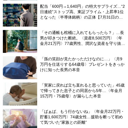
配当「600円→1,640円」の特大サプライズ…“2
日連続”ストップ高、東証プライム・上昇率1位
となった〈半導体銘柄〉の正体【7月31日の国
内株式市場概況】
「その通帳も棺桶に入れてもらったら？」…長
男が叩きつけた断絶。〈資産8,500万円〉〈年
金月21万円〉77歳男性、潤沢な資産を守り抜い
た“代償”
「孫の笑顔が見たかっただけなのに…」〈月9
万円を仕送りする64歳母〉プレゼントをきっか
けに知った長男の本音
「実家に戻れば立ち直れると思っていた」45歳
で帰ってきた息子との同居から5年…〈年金月
15万円・75歳母〉が漏らした本音
「ばぁば、もう行かないね」〈年金月22万円・
貯蓄1,600万円〉74歳女性…援助を断って初め
て気づいた“家族との距離”