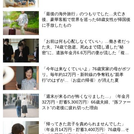
「最後の海外旅行」のつもりでした…夫亡き
後、豪華客船で世界を巡った68歳女性が帰国後
に手放したもの
「お前は何も心配しなくていい」…働き者だっ
た夫、74歳で急逝。死ぬまで隠し通した“秘
密”に、遺族年金月6.6万円の妻が流した「複雑
な涙」
「今年は来なくていいよ」76歳実家の母がポツ
リ。毎年約12万円・新幹線の争奪戦も“親孝
行”のはずが…〈お盆の帰省〉が消えた夏
「週末が来るのが怖くなりました…」〈年金月
32万円・貯蓄5,300万円〉66歳夫婦、“孫ファー
スト”の老後に疲れ切った理由
「帰ってきた息子を責められませんでした」
〈年金月14万円・貯蓄3,400万円〉76歳母…そ