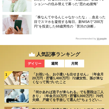
ションへの住み替えで募った“思わぬ後悔”
「株なんてやるんじゃなかったな」…血走った
目でスマホを凝視する毎日。新NISAで“200万
円”を投資した68歳男性の「苦渋の決断」
Recommended by
人気記事ランキング
デイリー
週間
月間
「お祝いも、お小遣いも出せません」〈年金月
1
20万円・貯蓄1,400万円〉72歳女性、孫が来な
くなって気づいたこと
「何かあれば息子が来られる。でも普段は二人
2
きり」〈年金月33万円・貯蓄5,000万円〉70代
夫婦、戸建てを手放して選んだ“ちょうどいい
距離”