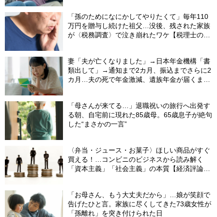
「孫のためになにかしてやりたくて」毎年110
万円を贈与し続けた祖父…没後、残された家族
が〈税務調査〉で泣き崩れたワケ【税理士の助
言】
妻「夫が亡くなりました」→日本年金機構「書
類出して」→通知まで2カ月、振込までさらに2
カ月…夫の死で年金激減、遺族年金が届くまで
の「4カ月」で貯金がどんどん減る妻の悲劇
【CFPが解説】
「母さんが来てる…」退職祝いの旅行へ出発す
る朝、自宅前に現れた85歳母。65歳息子が絶句
した“まさかの一言”
〈弁当・ジュース・お菓子〉ほしい商品がすぐ
買える！…コンビニのビジネスから読み解く
「資本主義」「社会主義」の本質【経済評論家
が解説】
「お母さん、もう大丈夫だから」…娘が笑顔で
告げたひと言。家族に尽くしてきた73歳女性が
「孫離れ」を突き付けられた日