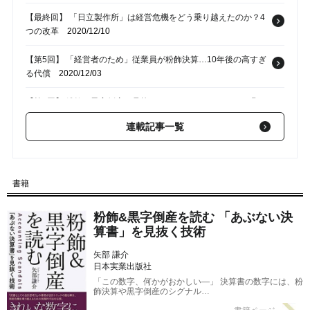
【最終回】 「日立製作所」は経営危機をどう乗り越えたのか？4
つの改革
2020/12/10
【第5回】 「経営者のため」従業員が粉飾決算…10年後の高すぎ
る代償
2020/12/03
【第4回】 粉飾や黒字倒産を見抜く…キャッシュ・フローに現れ
る「特徴」
2020/11/26
連載記事一覧
【第3回】 某企業の経営モデルを看破…財務諸表を読む、比例縮
尺図の極意
2020/11/19
書籍
【第2回】 倒産は「当然の帰結」だった…決算書に現れ続けた、
倒産の前兆
2020/11/12
粉飾&黒字倒産を読む 「あぶない決
算書」を見抜く技術
矢部 謙介
日本実業出版社
「この数字、何かがおかしい―」 決算書の数字には、粉
飾決算や黒字倒産のシグナル…