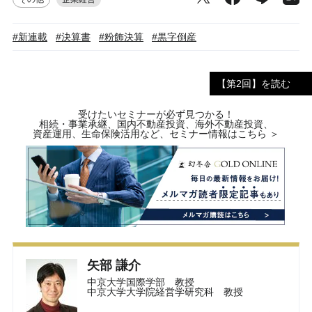
#新連載
#決算書
#粉飾決算
#黒字倒産
【第2回】を読む
受けたいセミナーが必ず見つかる！
相続・事業承継、国内不動産投資、海外不動産投資、
資産運用、生命保険活用など、セミナー情報はこちら ＞
矢部 謙介
中京大学国際学部 教授
中京大学大学院経営学研究科 教授