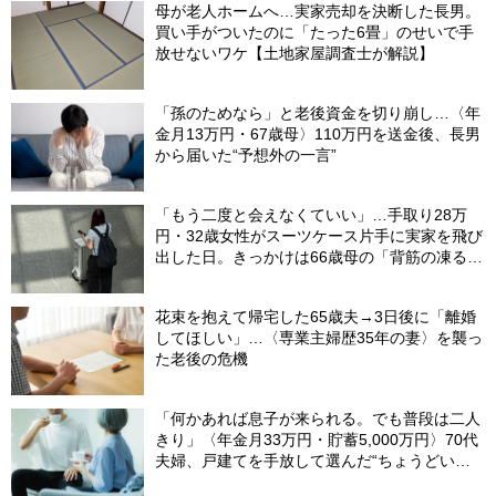
母が老人ホームへ…実家売却を決断した長男。
買い手がついたのに「たった6畳」のせいで手
放せないワケ【土地家屋調査士が解説】
「孫のためなら」と老後資金を切り崩し…〈年
金月13万円・67歳母〉110万円を送金後、長男
から届いた“予想外の一言”
「もう二度と会えなくていい」…手取り28万
円・32歳女性がスーツケース片手に実家を飛び
出した日。きっかけは66歳母の「背筋の凍る一
言」
花束を抱えて帰宅した65歳夫→3日後に「離婚
してほしい」…〈専業主婦歴35年の妻〉を襲っ
た老後の危機
「何かあれば息子が来られる。でも普段は二人
きり」〈年金月33万円・貯蓄5,000万円〉70代
夫婦、戸建てを手放して選んだ“ちょうどいい
距離”