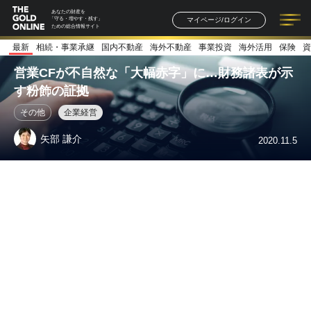
あなたの財産を
マイページ/ログイン
「守る・増やす・残す」
ための総合情報サイト
最新
相続・事業承継
国内不動産
海外不動産
事業投資
海外活用
保険
資
記事一覧
連載一覧
著者一覧
書籍一覧
セミナー情報
お知らせ
営業CFが不自然な「大幅赤字」に…財務諸表が示
す粉飾の証拠
その他
企業経営
矢部 謙介
2020.11.5