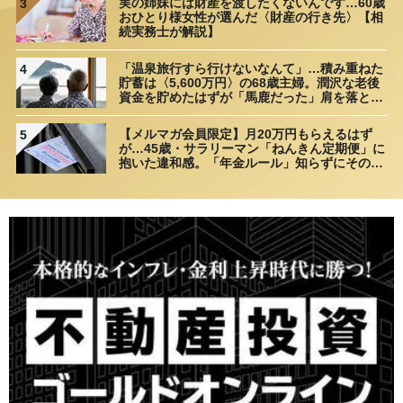
実の姉妹には財産を渡したくないんです…60歳
3
おひとり様女性が選んだ〈財産の行き先〉【相
続実務士が解説】
「温泉旅行すら行けないなんて」…積み重ねた
4
貯蓄は〈5,600万円〉の68歳主婦。潤沢な老後
資金を貯めたはずが「馬鹿だった」肩を落とす
理由
【メルマガ会員限定】月20万円もらえるはず
5
が…45歳・サラリーマン「ねんきん定期便」に
抱いた違和感。「年金ルール」知らずにそのま
ま20年…65歳で受け取ることになる年金額に唖
然「何かの間違いでは？」