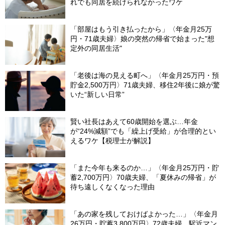
れでも同居を続けられなかったワケ
「部屋はもう引き払ったから」〈年金月25万
円・71歳夫婦〉娘の突然の帰省で始まった"想
定外の同居生活"
「老後は海の見える町へ」〈年金月25万円・預
貯金2,500万円〉71歳夫婦、移住2年後に娘が驚
いた“新しい日常”
賢い社長はあえて60歳開始を選ぶ…年金
が“24%減額”でも「繰上げ受給」が合理的とい
えるワケ【税理士が解説】
「また今年も来るのか…」〈年金月25万円・貯
蓄2,700万円〉70歳夫婦、「夏休みの帰省」が
待ち遠しくなくなった理由
「あの家を残しておけばよかった…」〈年金月
26万円・貯蓄3,800万円〉72歳夫婦、駅近マン