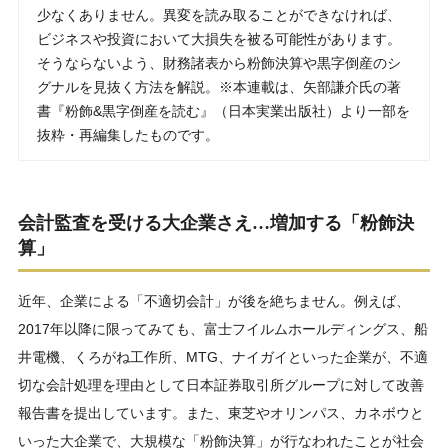
少なくありません。異変を読み取ることができなければ、
ビジネスや投資において大損失を被る可能性があります。
そうならないよう、財務諸表から粉飾決算や黒字倒産のシ
グナルを見抜く方法を解説。※本連載は、矢部謙介氏の著
書『粉飾&黒字倒産を読む』（日本実業出版社）より一部を
抜粋・再編集したものです。
会計監査を受ける大企業さえ…増加する「粉飾決
算」
近年、企業による「不適切会計」が後を絶ちません。例えば、
2017年以降に限ってみても、富士フイルムホールディングス、船
井電機、くろがね工作所、MTG、ナイガイといった企業が、不適
切な会計処理を理由として日本証券取引所グループに対して改善
報告書を提出しています。また、東芝やオリンパス、カネボウと
いった大企業で、大規模な「粉飾決算」が行なわれたことが社会