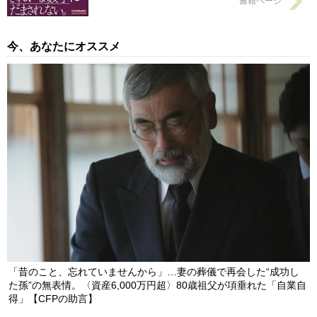
書籍ページ
今、あなたにオススメ
「昔のこと、忘れていませんから」…妻の葬儀で再会した“成功し
た孫”の無表情。〈資産6,000万円超〉80歳祖父が項垂れた「自業自
得」【CFPの助言】