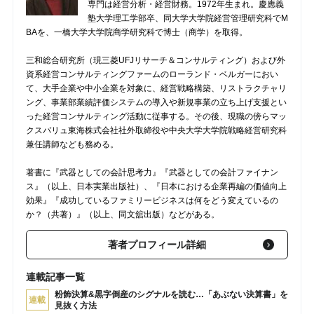
専門は経営分析・経営財務。1972年生まれ。慶應義
塾大学理工学部卒、同大学大学院経営管理研究科でM
BAを、一橋大学大学院商学研究科で博士（商学）を取得。
三和総合研究所（現三菱UFJリサーチ＆コンサルティング）および外
資系経営コンサルティングファームのローランド・ベルガーにおい
て、大手企業や中小企業を対象に、経営戦略構築、リストラクチャリ
ング、事業部業績評価システムの導入や新規事業の立ち上げ支援とい
った経営コンサルティング活動に従事する。その後、現職の傍らマッ
クスバリュ東海株式会社社外取締役や中央大学大学院戦略経営研究科
兼任講師なども務める。
著書に『武器としての会計思考力』『武器としての会計ファイナン
ス』（以上、日本実業出版社）、『日本における企業再編の価値向上
効果』『成功しているファミリービジネスは何をどう変えているの
か？（共著）』（以上、同文舘出版）などがある。
著者プロフィール詳細
連載記事一覧
粉飾決算&黒字倒産のシグナルを読む…「あぶない決算書」を
連載
見抜く方法