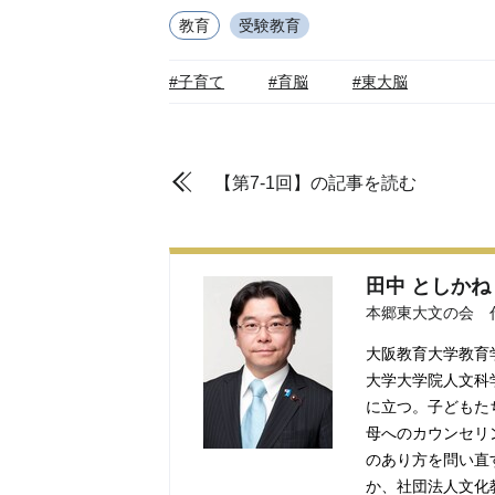
教育
受験教育
#子育て
#育脳
#東大脳
【第7-1回】の記事を読む
田中 としかね
本郷東大文の会 
大阪教育大学教育
大学大学院人文科
に立つ。子どもた
母へのカウンセリ
のあり方を問い直
か、社団法人文化