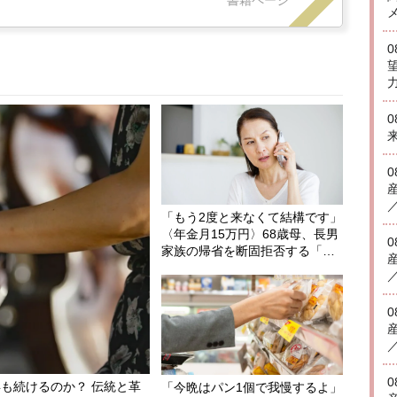
書籍ページ
「もう2度と来なくて結構です」
〈年金月15万円〉68歳母、長男
家族の帰省を断固拒否する「ま
さかの理由」
も続けるのか？ 伝統と革
「今晩はパン1個で我慢するよ」