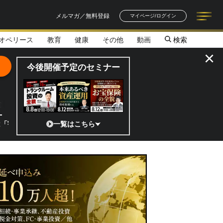
メルマガ／無料登録
マイページ/ログイン
オペリース
教育
健康
その他
動画
検索
記事一覧
連載一覧
著者一覧
書籍一覧
セミナー情報
お知らせ
×
今後開催予定のセミナー
全貌
?」 日本の宇宙ベンチャーのココがスゴイ！／補助金から実需へ、知られ
一覧はこちら