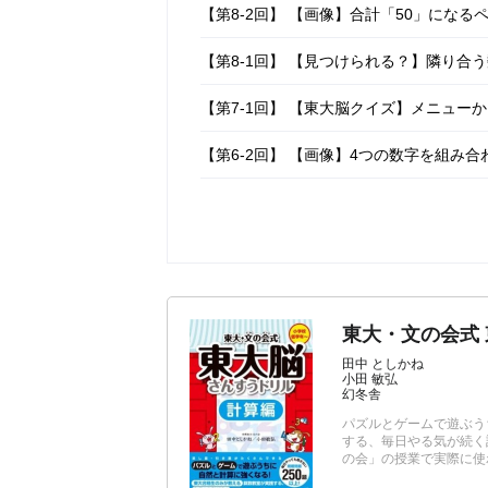
【第8-2回】 【画像】合計「50」にな
【第8-1回】 【見つけられる？】隣り合
【第7-1回】 【東大脳クイズ】メニュー
【第6-2回】 【画像】4つの数字を組み
【第6-1回】 【低学年から挑戦】1,2,3
東大・文の会式
田中 としかね
小田 敏弘
幻冬舎
パズルとゲームで遊ぶう
する、毎日やる気が続く
の会」の授業で実際に使