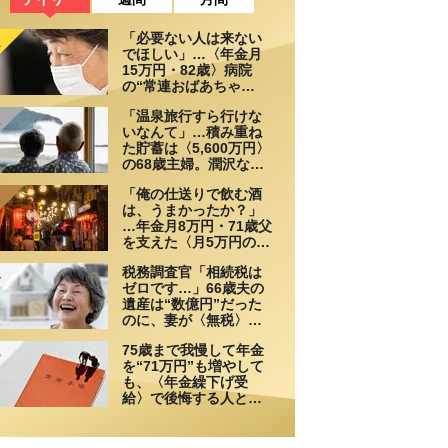
「必要ない人は来ない
1
でほしい」…〈年金月
15万円・82歳〉病院
の“常連おばあちゃ
ん”に向けられた20代会
「温泉旅行すら行けな
社員の本音。それでも
2
いなんて」…積み重ね
通い続ける理由
た貯蓄は〈5,600万円〉
の68歳主婦。潤沢な老
後資金を貯めたはずが
「俺の仕送りで飲む酒
「馬鹿だった」肩を落
3
は、うまかったか？」
とす理由
…年金月8万円・71歳父
を支えた〈月5万円の援
助〉が途絶えた夜
税務調査官「相続税は
4
ゼロです…」66歳夫の
遺産は“数億円”だった
のに、妻が〈無税〉で
済んだワケ【税理士が
75歳まで我慢して年金
解説】
5
を“71万円”も増やして
も、〈年金繰下げ受
給〉で後悔する人と
は…「配偶者が年下の
人」「定年後も働く
人」「特別な年金を受