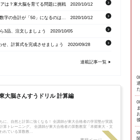
るペアは？東大脳を育てる問題に挑戦
2020/10/12
う数字の合計が「50」になるのは…
2020/10/12
から3品、注文しましょう
2020/10/05
合わせ、計算式を完成させましょう
2020/09/28
,4…4つの数字から64を作りましょう
2020/09/28
連載記事一覧
0
 東大脳さんすうドリル 計算編
ちに、自然と計算に強くなる！ 全講師が東大合格者の学習塾が実践
計算トレーニング。 全講師が東大合格者の算数教室「本郷東大・文
われている算数教…