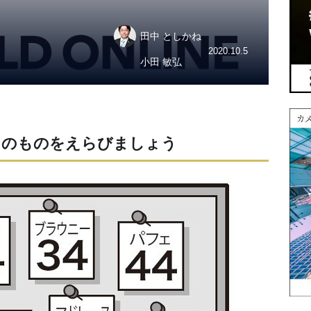
田中 としかね
2020.10.5
小田 敏弘
3つのものをえらびましょう