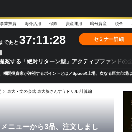
事業投資
海外活用
保険
資産運用
暗号資産
税金
37:11:27
セミナー詳細
まであと
teが提案する「絶対リターン型」アクティブファンドの
家が注視するポイントとは／SpaceX上場、次なる巨大市場は「宇宙!
育
>
東大・文の会式 東大脳さんすうドリル 計算編
メニューから3品、注文しまし