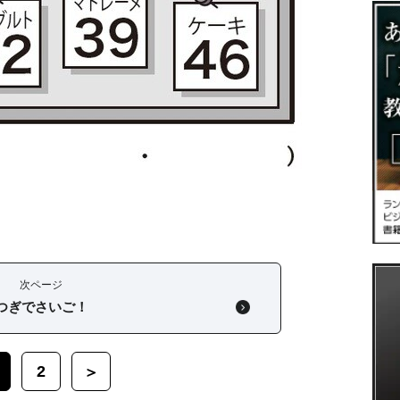
次ページ
つぎでさいご！
2
＞