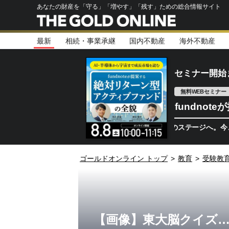
あなたの財産を「守る」「増やす」「残す」ための総合情報サイト
最新
相続・事業承継
国内不動産
海外不動産
セミナー開始
無料WEBセミナー
fundno
半導体相場は次のステージへ。今、機関投資
ゴールドオンライン トップ
>
教育
>
受験教
【画像】東大脳クイズ…