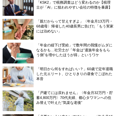
「KSK2」で税務調査はどう変わるのか【税理
士が「AI」に狙われやすい会社の特徴を暴露】
「親だからって甘えすぎよ」〈年金月13万円・
68歳母〉帰省した40歳長男に告げた「もう実家
には泊めない」
「年金の繰下げ受給」で数年間の我慢がムダに
なるかも…社労士が「年金は“遺族年金をもら
う側”を増やしたほうが得」というワケ
「明日から何をすればいい？」60歳で定年退職
した元エリート、ひとりきりの昼食でこぼれた
本音
「戸建てには戻れません」〈年金月32万円・貯
蓄4,800万円〉70代夫婦、都心タワマンへの住
み替えで叶えた“気楽な老後”