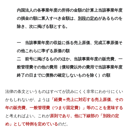
内国法人の各事業年度の所得の金額の計算上当該事業年度
の損金の額に算入すべき金額は、
別段の定め
があるものを
除き、次に掲げる額とする。
一 当該事業年度の収益に係る売上原価、完成工事原価そ
の他これらに準ずる原価の額
二 前号に掲げるもののほか、当該事業年度の販売費、一
般管理費その他の費用（償却費以外の費用で当該事業年度
終了の日までに債務の確定しないものを除く）の額
法律の条文というものはすべてが読みにくく非常にわかりにくい
かもしれないが、ようは
「経費＝売上に対応する売上原価、その
年の販売費、一般管理費（つまり固定費）」等のことを意味する
と考えればよい。これが
原則であり、他に下線部の「別段の定
め」として特例を定めている
のだ。