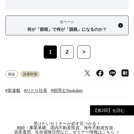
次ページ
何が「節税」で何が「脱税」になるのか？
1
2
>
税金
決算対策
#新連載
#ひとり社長
#税理士Youtuber
【第2回】を読む
受けたいセミナーが必ず見つかる！
相続・事業承継、国内不動産投資、海外不動産投資、
資産運用、生命保険活用など、セミナー情報はこちら ＞