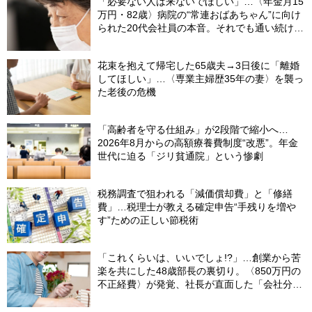
「必要ない人は来ないでほしい」…〈年金月15
万円・82歳〉病院の“常連おばあちゃん”に向け
られた20代会社員の本音。それでも通い続ける
理由
花束を抱えて帰宅した65歳夫→3日後に「離婚
してほしい」…〈専業主婦歴35年の妻〉を襲っ
た老後の危機
「高齢者を守る仕組み」が2段階で縮小へ…
2026年8月からの高額療養費制度“改悪”。年金
世代に迫る「ジリ貧通院」という惨劇
税務調査で狙われる「減価償却費」と「修繕
費」…税理士が教える確定申告“手残りを増や
す”ための正しい節税術
「これくらいは、いいでしょ!?」…創業から苦
楽を共にした48歳部長の裏切り。〈850万円の
不正経費〉が発覚、社長が直面した「会社分裂
の危機」【社労士の助言】