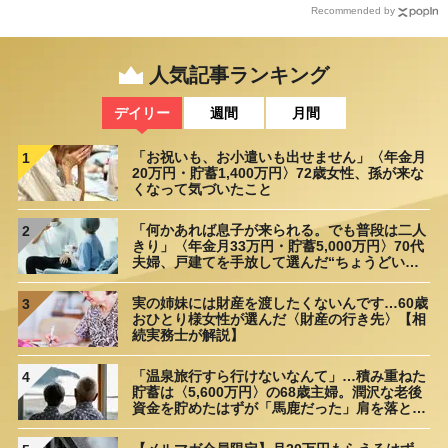
Recommended by
人気記事ランキング
デイリー
週間
月間
「お祝いも、お小遣いも出せません」〈年金月
1
20万円・貯蓄1,400万円〉72歳女性、孫が来な
くなって気づいたこと
「何かあれば息子が来られる。でも普段は二人
2
きり」〈年金月33万円・貯蓄5,000万円〉70代
夫婦、戸建てを手放して選んだ“ちょうどいい
距離”
実の姉妹には財産を渡したくないんです…60歳
3
おひとり様女性が選んだ〈財産の行き先〉【相
続実務士が解説】
「温泉旅行すら行けないなんて」…積み重ねた
4
貯蓄は〈5,600万円〉の68歳主婦。潤沢な老後
資金を貯めたはずが「馬鹿だった」肩を落とす
理由