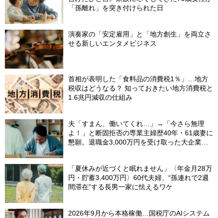
「孫離れ」を突き付けられた日
演奏家の「安定雇用」と「地方創生」を両立さ
せる新しいエンタメビジネス
首相が表明した「食料品の消費税1％」…地方
税収はどうなる？ 知っておきたい地方消費税と
1.6兆円減収の仕組み
夫「すまん、働いてくれ…」→「今さら無理
よ！」と断固拒否の専業主婦歴40年・61歳妻に
懇願。退職金3,000万円を受け取った大企業元
本部長の69歳夫が、妻に頭を下げた理由【FP
が解説】
「夏休みが近づくと眠れません」〈年金月28万
円・貯蓄3,400万円〉60代夫婦、“孫連れで2週
間滞在”する長男一家に怯えるワケ
2026年9月から本格稼働…国税庁のAIシステム