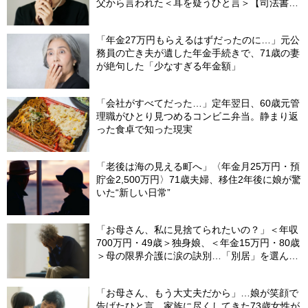
父から言われた＜耳を疑うひと言＞【司法書士
が解説】
「年金27万円もらえるはずだったのに…」元公
務員の亡き夫が遺した年金手続きで、71歳の妻
が絶句した「少なすぎる年金額」
「会社がすべてだった…」定年翌日、60歳元管
理職がひとり見つめるコンビニ弁当。静まり返
った食卓で知った現実
「老後は海の見える町へ」〈年金月25万円・預
貯金2,500万円〉71歳夫婦、移住2年後に娘が驚
いた“新しい日常”
「お母さん、私に見捨てられたいの？」＜年収
700万円・49歳＞独身娘、＜年金15万円・80歳
＞母の限界介護に涙の訣別…「別居」を選んだ
娘を襲った“罪悪感”の正体
「お母さん、もう大丈夫だから」…娘が笑顔で
告げたひと言。家族に尽くしてきた73歳女性が