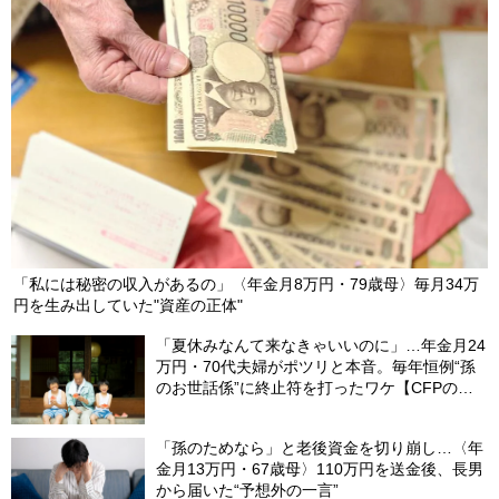
「私には秘密の収入があるの」〈年金月8万円・79歳母〉毎月34万
円を生み出していた"資産の正体"
「夏休みなんて来なきゃいいのに」…年金月24
万円・70代夫婦がポツリと本音。毎年恒例“孫
のお世話係”に終止符を打ったワケ【CFPの助
言】
「孫のためなら」と老後資金を切り崩し…〈年
金月13万円・67歳母〉110万円を送金後、長男
から届いた“予想外の一言”