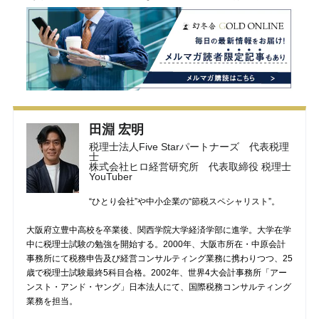
田淵 宏明
税理士法人Five Starパートナーズ 代表税理
士
株式会社ヒロ経営研究所 代表取締役 税理士
YouTuber
“ひとり会社”や中小企業の“節税スペシャリスト”。
大阪府立豊中高校を卒業後、関西学院大学経済学部に進学。大学在学
中に税理士試験の勉強を開始する。2000年、大阪市所在・中原会計
事務所にて税務申告及び経営コンサルティング業務に携わりつつ、25
歳で税理士試験最終5科目合格。2002年、世界4大会計事務所「アー
ンスト・アンド・ヤング」日本法人にて、国際税務コンサルティング
業務を担当。