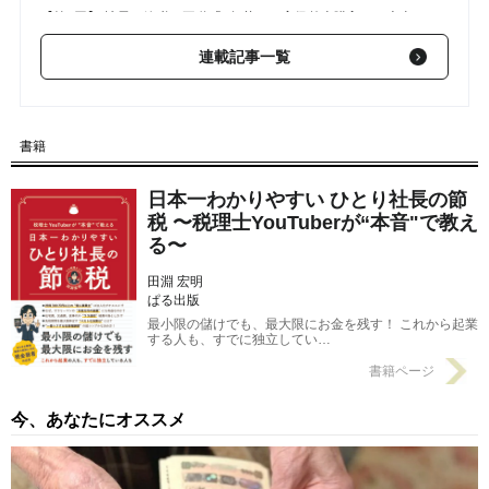
【第3回】 社長の節税の王道「4年落ちの高級外車購入」は本当
に得なのか
2020/07/07
連載記事一覧
【第2回】 社長唖然…商品券を大量購入しても「節税」にならな
い根本理由
2020/06/30
書籍
日本一わかりやすい ひとり社長の節
税 〜税理士YouTuberが“本音"で教え
る〜
田淵 宏明
ぱる出版
最小限の儲けでも、最大限にお金を残す！ これから起業
する人も、すでに独立してい…
書籍ページ
今、あなたにオススメ