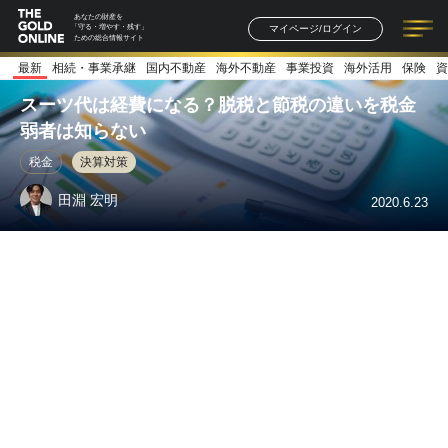
あなたの財産を
マイページ/ログイン
「守る・増やす・残す」
ための総合情報サイト
最新
相続・事業承継
国内不動産
海外不動産
事業投資
海外活用
保険
資
記事一覧
連載一覧
著者一覧
書籍一覧
セミナー情報
お知らせ
スーツ代は経費になる？脱税と節税の違いを税金
弱者は知らない
税金
決算対策
田淵 宏明
2020.6.23