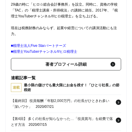
29歳の時に「ヒロ☆総合会計事務所」を設立。同時に、資格の学校
「TAC」の「税理士講座・所得税法」の講師に就任。2017年、『税
理士YouTuberチャンネル!!/ヒロ税理士』を立ち上げる。
現在は税務財務のみならず、起業や経営についての講演活動にも注
力。
■税理士法人Five Starパートナーズ
■税理士YouTuberチャンネル!!/ヒロ税理士
著者プロフィール詳細
連載記事一覧
最小限の儲けでも最大限にお金を残す！「ひとり社長」の節
連載
税術
【最終回】 役員報酬「年額2,000万円」の社長がひときわ多い
「深いワケ」
2020/07/21
【第4回】 多くの社長が知らなかった…「役員賞与」を経費で落
とす方法
2020/07/15