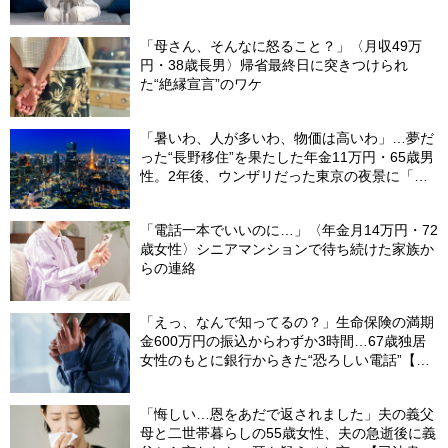
「母さん、そんなに怒ること？」〈月収49万
円・38歳長男〉帰省最終日に突きつけられ
た“絶縁宣言”のワケ
「暑いわ、人が多いわ、物価は高いわ」…夢だ
った“長野移住”を果たした年金11万円・65歳男
性。2年後、ウンザリだった東京の夜景に「癒
された」ワケ
「電話一本でいいのに…」〈年金月14万円・72
歳女性〉シニアマンションで待ち続けた家族か
らの連絡
「えっ、なんで知ってるの？」生命保険の満期
金600万円の振込からわずか3時間…67歳独居
女性のもとに銀行からきた“恐ろしい電話”【FP
が解説】
「悔しい…恩をあだで返されました」夫の義父
母と二世帯暮らしの55歳女性、夫の急逝後に義