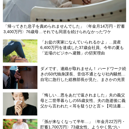
「帰ってきた息子を責められませんでした」〈年金月14万円・貯蓄
3,400万円〉76歳母…それでも同居を続けられなかったワケ
「お盆の実家になんていられるかよ」…資産
6,400万円を達成した37歳会社員、今年の夏も
「近場のビジホへ避難」の切実理由
ダメです、連絡が取れません！ ハードワーク続
きの50代独身課長、音信不通となり社内騒然…
自宅に急行した総務部長が見た、まさかの光景
「悔しい…恩をあだで返されました」夫の義父
母と二世帯暮らしの55歳女性、夫の急逝後に義
父から言われた＜耳を疑うひと言＞【司法書士
が解説】
「孫が来なくなって半年…」〈年金月22万円・
貯蓄1,700万円〉73歳女性、ようやく気づい