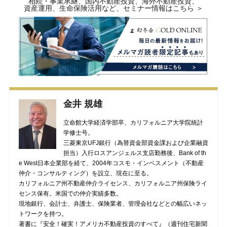
相続・事業承継、国内不動産投資、海外不動産投資、
資産運用、生命保険活用など、セミナー情報はこちら ＞
金井 規雄
立命館大学経済学部卒、カリフォルニア大学院統計
学修士号。
三菱東京UFJ銀行（為替資金部資金課および企業融資
担当）入行ロスアンジェルス支店勤務後、Bank of th
e West日本企業部を経て、2004年コスモ・インベスメント（不動産
仲介・コンサルティング）を設立、現在に至る。
カリフォルニア州不動産仲介ライセンス、カリフォルニア州保険ライ
センス保有。米国での仲介実績多数。
現地銀行、会計士、弁護士、保険業者、管理会社などとの幅広いネッ
トワークを持つ。
著書に『安全！確実！アメリカ不動産投資のすべて』（週刊住宅新聞