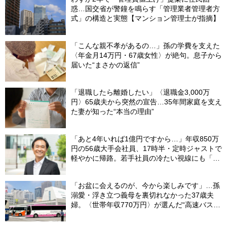
惑…国交省が警鐘を鳴らす「管理業者管理者方
式」の構造と実態【マンション管理士が指摘】
「こんな親不孝があるの…」孫の学費を支えた
〈年金月14万円・67歳女性〉が絶句。息子から
届いた“まさかの返信”
「退職したら離婚したい」〈退職金3,000万
円〉65歳夫から突然の宣告…35年間家庭を支え
た妻が知った“本当の理由”
「あと4年いれば1億円ですから…」年収850万
円の56歳大手会社員、17時半・定時ジャストで
軽やかに帰路。若手社員の冷たい視線にも「だ
からなに？」の理由【CFPの助言】
「お盆に会えるのが、今から楽しみです」…孫
溺愛・浮き立つ義母を裏切れなかった37歳夫
婦。〈世帯年収770万円〉が選んだ“高速バス帰
省”の悲惨な結末