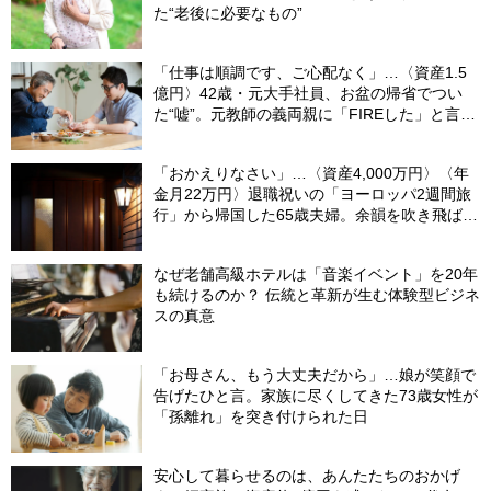
た“老後に必要なもの”
「仕事は順調です、ご心配なく」…〈資産1.5
億円〉42歳・元大手社員、お盆の帰省でつい
た“嘘”。元教師の義両親に「FIREした」と言え
なかったワケ
「おかえりなさい」…〈資産4,000万円〉〈年
金月22万円〉退職祝いの「ヨーロッパ2週間旅
行」から帰国した65歳夫婦。余韻を吹き飛ばし
た“破綻の影”
なぜ老舗高級ホテルは「音楽イベント」を20年
も続けるのか？ 伝統と革新が生む体験型ビジネ
スの真意
「お母さん、もう大丈夫だから」…娘が笑顔で
告げたひと言。家族に尽くしてきた73歳女性が
「孫離れ」を突き付けられた日
安心して暮らせるのは、あんたたちのおかげ