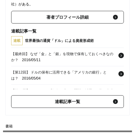
社）がある。
著者プロフィール詳細
連載記事一覧
連載
世界最強の通貨「ドル」による資産形成術
【最終回】 なぜ「金」と「銀」を現物で保有しておくべきなの
か？
2016/05/11
【第12回】 ドルの保有に活用できる「アメリカの銀行」と
は？
2016/05/04
【第11回】 アメリカの「銀行口座」を開設・活用する際の留意
点
2016/04/27
連載記事一覧
【第10回】 なぜ今、日本人が「ドルの現物資産」を持つ必要が
あるのか？
2016/04/20
書籍
【第9回】 ドルはなぜ「天動説」とも言うべき中心的な動きをす
るのか？
2016/04/13