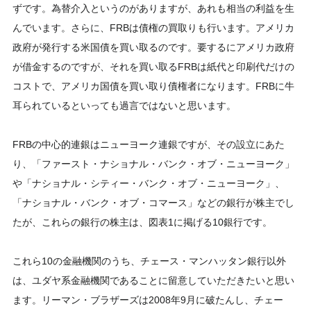
ずです。為替介入というのがありますが、あれも相当の利益を生
んでいます。さらに、FRBは債権の買取りも行います。アメリカ
政府が発行する米国債を買い取るのです。要するにアメリカ政府
が借金するのですが、それを買い取るFRBは紙代と印刷代だけの
コストで、アメリカ国債を買い取り債権者になります。FRBに牛
耳られているといっても過言ではないと思います。
FRBの中心的連銀はニューヨーク連銀ですが、その設立にあた
り、「
ファースト・ナショナル・バンク・オブ・ニューヨーク
」
や「
ナショナル・シティー・バンク・オブ・ニューヨーク
」、
「
ナショナル・バンク・オブ・コマース
」などの銀行が株主でし
たが、これらの銀行の株主は、図表1に掲げる10銀行です。
これら10の金融機関のうち、チェース・マンハッタン銀行以外
は、ユダヤ系金融機関であることに留意していただきたいと思い
ます。リーマン・ブラザーズは2008年9月に破たんし、チェー