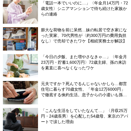
「電話一本でいいのに…」〈年金月14万円・72
歳女性〉シニアマンションで待ち続けた家族か
らの連絡
膨大な荷物を前に呆然…妹の転居で空き家にな
った実家、70代男性が〈約300万円の費用負担
なし〉で売却できたワケ【相続実務士が解説】
「今日の夕飯、また増やさなきゃ…」〈年金月
23万円・貯蓄1,600万円〉72歳主婦、孫の来訪
を素直に喜べなくなったワケ
元夫ですか？死んでるんじゃないかしら…都営
住宅に暮らす70歳女性、「年金12万6000円」
で徹底する倹約生活。息子からの小遣いも孫の
お年玉にあて、コツコツ貯めた「驚きの貯蓄
額」
「こんな生活をしていたなんて…」〈月収25万
円・24歳長男〉を心配した54歳母、東京のアパ
ートで涙した理由