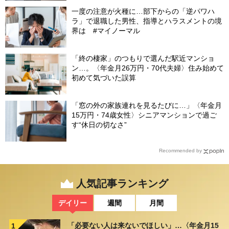
一度の注意が火種に…部下からの「逆パワハ
ラ」で退職した男性、指導とハラスメントの境
界は #マイノーマル
「終の棲家」のつもりで選んだ駅近マンショ
ン…。〈年金月26万円・70代夫婦〉住み始めて
初めて気づいた誤算
「窓の外の家族連れを見るたびに…」〈年金月
15万円・74歳女性〉シニアマンションで過ご
す“休日の切なさ”
Recommended by
人気記事ランキング
デイリー
週間
月間
「必要ない人は来ないでほしい」…〈年金月15
1