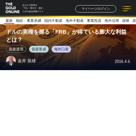
あなたの財産を
マイページ/ログイン
「守る・増やす・残す」
ための総合情報サイト
最新
相続・事業承継
国内不動産
海外不動産
事業投資
海外活用
保険
資
記事一覧
連載一覧
著者一覧
書籍一覧
セミナー情報
お知らせ
ドルの実権を握る「FRB」が得ている膨大な利益
とは？
資産運用
資産形成
海外口座
金井 規雄
2016.4.6