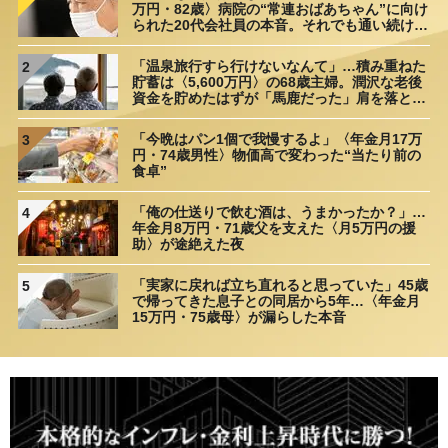
万円・82歳〉病院の“常連おばあちゃん”に向け
られた20代会社員の本音。それでも通い続ける
理由
「温泉旅行すら行けないなんて」…積み重ねた
2
貯蓄は〈5,600万円〉の68歳主婦。潤沢な老後
資金を貯めたはずが「馬鹿だった」肩を落とす
理由
「今晩はパン1個で我慢するよ」〈年金月17万
3
円・74歳男性〉物価高で変わった“当たり前の
食卓”
「俺の仕送りで飲む酒は、うまかったか？」…
4
年金月8万円・71歳父を支えた〈月5万円の援
助〉が途絶えた夜
「実家に戻れば立ち直れると思っていた」45歳
5
で帰ってきた息子との同居から5年…〈年金月
15万円・75歳母〉が漏らした本音