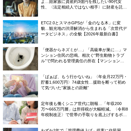
よ…姪家族に資産約3億円を残したい90代女
性、〈法定相続人ではない相手〉に財産を託せ
たワケ【相続実務士が解説】
ETC2.0とスマホGPSが「金のなる木」に変
貌…観光地の渋滞解消から生まれる「次世代デ
ータビジネス」の全貌【2026年最新白書】
「便器からネズミが…」「高級車が巣に…」マ
ンション住民の悲鳴。相次ぐ“野生動物トラブ
ル”で問われる管理責任の所在【マンション管
理士が警鐘】
「ばぁば、もう行かないね」〈年金月22万円・
貯蓄1,600万円〉74歳女性…援助を断って初め
て気づいた“家族との距離”
定年後も働くシニア世代に朗報…「年収200
万〜665万円層」は所得税が大幅軽減。〈令和8
年税制改正〉で世帯の手取りを底上げするポイ
ント【CFPが解説】
わずか2年で「管理費値上げ」提案に住民困