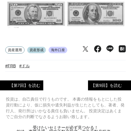
資産運用
資産形成
海外口座
#FRB
#ドル
【第7回】を読む
【第9回】を読む
投資は、自己責任で行うものです。 本書の情報をもとにした投
資行動により、仮に損失や遺失利益が生じたとしても、著者、発
行人、発行所はいかなる責任も負いません。 投資決定はあくま
でご自分の判断でなさるようお願い致します。
受けたいセミナーが必ず見つかる！