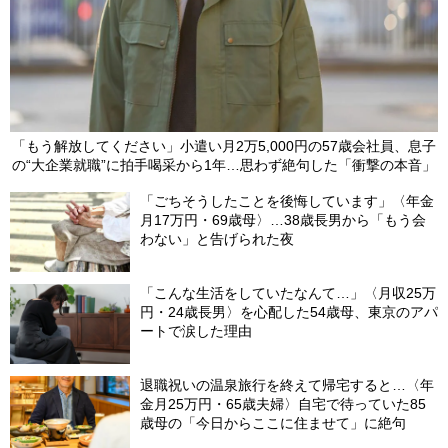
「もう解放してください」小遣い月2万5,000円の57歳会社員、息子
の“大企業就職”に拍手喝采から1年…思わず絶句した「衝撃の本音」
「ごちそうしたことを後悔しています」〈年金
月17万円・69歳母〉…38歳長男から「もう会
わない」と告げられた夜
「こんな生活をしていたなんて…」〈月収25万
円・24歳長男〉を心配した54歳母、東京のアパ
ートで涙した理由
退職祝いの温泉旅行を終えて帰宅すると…〈年
金月25万円・65歳夫婦〉自宅で待っていた85
歳母の「今日からここに住ませて」に絶句