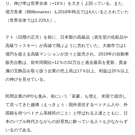
り、伸び率は世界全体（+19％）を大きく上回っている。また、
億万長者（$Billionaires）も2018年時点では4人いるとされていた
（世界全体では2,229人）。
テト（旧暦の正月）を前に、日本製の高級品（資生堂の化粧品や
高級ウィスキー）が高値で飛ぶように売れていた。大都市では1
億円を超える高級マンションが次々と販売され、2019年の自動車
販売台数は、前年同期比+12％の32万台と過去最高を更新。貴金
属の宝飾品を取り扱う企業の売上高は17％以上、利益は20％以上
の伸びを見せている。
民間企業のIPOも進み、俗にいう「富豪」も増え、米国で成功し
て戻ってきた越僑（えっきょう：国外居住するベトナム人や、外
国籍を持つベトナム系移民のこと）と呼ばれる人達とともに、日
本のバブル時代さながらの好景気に酔っている人々も少なからず
いるのである。