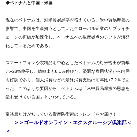
◆ベトナムと中国・米国
現在のベトナムは、対米貿易黒字が増えている。米中貿易摩擦の
影響で、中国を生産拠点としていたグローバル企業のサプライチ
ェーンの再編が加速化し、ベトナムへの生産拠点のシフトが活発
化しているためである。
スマートフォンや衣料品を中心としたベトナムの対米輸出が前年
比+28%伸長し、総輸出も8.1％伸びた。堅調な雇用状況から内需
も好調であり、個人消費などの最終消費支出は前年比+7.2％であ
った。このような要因から、ベトナムは「米中貿易摩擦の恩恵を
最も受けている国」といわれている。
富裕層だけが知っている資産防衛術のトレンドをお届け！
＞＞ゴールドオンライン・エクスクルーシブ倶楽部＜
＜