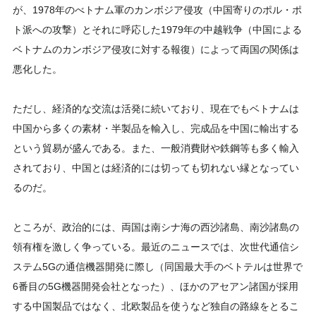
が、1978年のべトナム軍のカンボジア侵攻（中国寄りのポル・ポ
ト派への攻撃）とそれに呼応した1979年の中越戦争（中国による
ベトナムのカンボジア侵攻に対する報復）によって両国の関係は
悪化した。
ただし、経済的な交流は活発に続いており、現在でもベトナムは
中国から多くの素材・半製品を輸入し、完成品を中国に輸出する
という貿易が盛んである。また、一般消費財や鉄鋼等も多く輸入
されており、中国とは経済的には切っても切れない縁となってい
るのだ。
ところが、政治的には、両国は南シナ海の西沙諸島、南沙諸島の
領有権を激しく争っている。最近のニュースでは、次世代通信シ
ステム5Gの通信機器開発に際し（同国最大手のベトテルは世界で
6番目の5G機器開発会社となった）、ほかのアセアン諸国が採用
する中国製品ではなく、北欧製品を使うなど独自の路線をとるこ