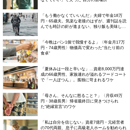
「もう働かなくていいんだ」夫婦で年金18万
円・65歳夫。気楽な老後のはずが、週刊誌を読
んでも時計の針が進まない、独り飯も美味しく
ない日々…半年後、“時給1200円のバイト”を始
めたシニアの現実
「今晩はパン1個で我慢するよ」〈年金月17万
円・74歳男性〉物価高で変わった“当たり前の
食卓”
「夏休みは一段と辛いな」…資産8,000万円達
成の66歳男性、家族連れが溢れるフードコート
で「一人ぽつん」。孤独に苛まれるワケ
「母さん、そんなに怒ること？」〈月収49万
円・38歳長男〉帰省最終日に突きつけられ
た“絶縁宣言”のワケ
「私は自分を信じない」資産7億円・元経営者
の70代両親、息子に高級老人ホームを勧められ