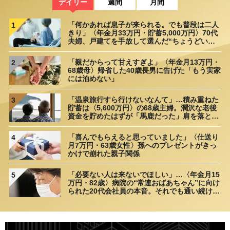
デイリー
週間
月間
「何かあれば息子が来られる。でも普段は二人
1
きり」〈年金月33万円・貯蓄5,000万円〉70代
夫婦、戸建てを手放して選んだ“ちょうどいい
距離”
「親だからって甘えすぎよ」〈年金月13万円・
2
68歳母〉帰省した40歳長男に告げた「もう実家
には泊めない」
「温泉旅行すら行けないなんて」…積み重ねた
3
貯蓄は〈5,600万円〉の68歳主婦。潤沢な老後
資金を貯めたはずが「馬鹿だった」肩を落とす
理由
「喜んでもらえると思っていました」〈仕送り
4
月7万円・63歳女性〉孫へのプレゼントがきっ
かけで崩れた親子関係
「必要ない人は来ないでほしい」…〈年金月15
5
万円・82歳〉病院の“常連おばあちゃん”に向け
られた20代会社員の本音。それでも通い続ける
理由