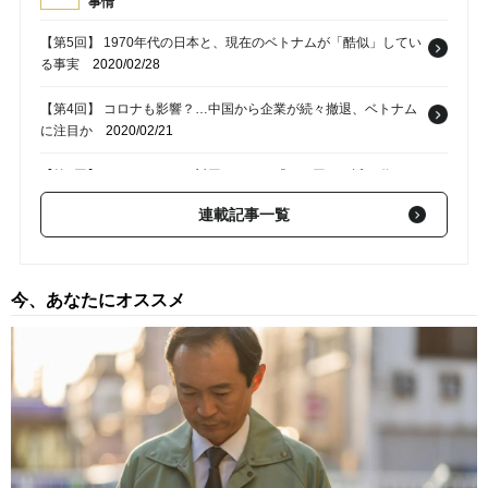
事情
【第5回】 1970年代の日本と、現在のベトナムが「酷似」してい
る事実
2020/02/28
【第4回】 コロナも影響？…中国から企業が続々撤退、ベトナム
に注目か
2020/02/21
【第2回】 ベトナムドンの対円レートが「ドル円」に近い動きと
なるワケ
2020/02/04
連載記事一覧
【第1回】 脅威の成長を遂げたベトナム…「解放された社会主義
国」の底力
2020/01/23
今、あなたにオススメ