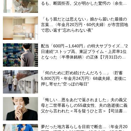
るも、断固拒否。父が明かした驚愕の〈余生計
画〉【FPが解説】
「もう親だとは思えない」娘から届いた最後の
言葉…〈年金月20万円・60代夫婦〉が市営団地
で思い返す“忘れられない夜”
配当「600円→1,640円」の特大サプライズ…“2
日連続”ストップ高、東証プライム・上昇率1位
となった〈半導体銘柄〉の正体【7月31日の国
内株式市場概況】
「何のために貯め続けたんだろう…」〈貯蓄
5,800万円・年金月24万円〉68歳夫婦、老後に
押し寄せた“空っぽの毎日”
「悔しい…恩をあだで返されました」夫の義父
母と二世帯暮らしの55歳女性、夫の急逝後に義
父から言われた＜耳を疑うひと言＞【司法書士
が解説】
夢だった地方暮らしを目前で断念…〈年金月20