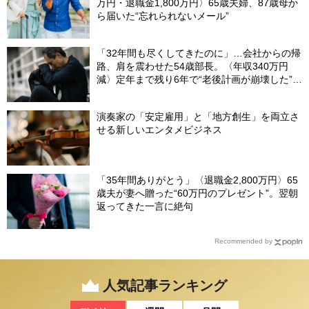
万円・退職金1,800万円〉65歳夫婦、87歳母か
ら届いた“忘れられないメール”
「32年間も尽くしてきたのに」…会社からの帰
路、肩を震わせた54歳部長。〈年収340万円
減〉定年まで残り6年で“老後計画が崩壊した”ワ
ケ
演奏家の「安定雇用」と「地方創生」を両立さ
せる新しいエンタメビジネス
「35年間ありがとう」〈退職金2,800万円〉65
歳夫が妻へ贈った“60万円のプレゼント”。翌朝
返ってきた一言に絶句
Recommended by
人気記事ランキング