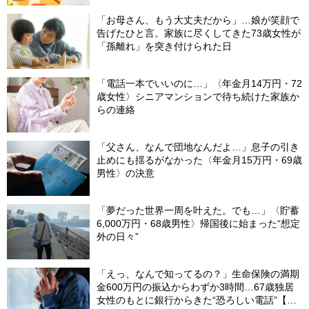
「お母さん、もう大丈夫だから」…娘が笑顔で
告げたひと言。家族に尽くしてきた73歳女性が
「孫離れ」を突き付けられた日
「電話一本でいいのに…」〈年金月14万円・72
歳女性〉シニアマンションで待ち続けた家族か
らの連絡
「父さん、なんで団地なんだよ…」息子の引き
止めにも揺るがなかった〈年金月15万円・69歳
男性〉の決意
「夢だった世界一周を叶えた。でも…」〈貯蓄
6,000万円・68歳男性〉帰国後に始まった“想定
外の日々”
「えっ、なんで知ってるの？」生命保険の満期
金600万円の振込からわずか3時間…67歳独居
女性のもとに銀行からきた“恐ろしい電話”【FP