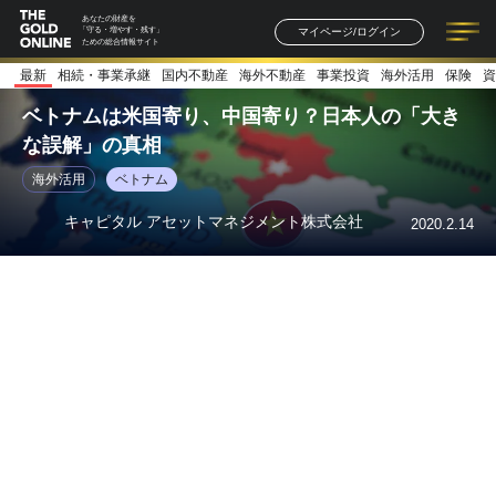
あなたの財産を
マイページ/ログイン
「守る・増やす・残す」
ための総合情報サイト
最新
相続・事業承継
国内不動産
海外不動産
事業投資
海外活用
保険
資
記事一覧
連載一覧
著者一覧
書籍一覧
セミナー情報
お知らせ
ベトナムは米国寄り、中国寄り？日本人の「大き
な誤解」の真相
海外活用
ベトナム
キャピタル アセットマネジメント株式会社
2020.2.14