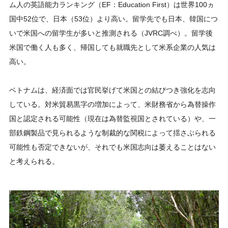
ム人の英語能力ランキング（EF：Education First）は世界100ヵ
国中52位で、日本（53位）より高い。留学先でも日本、韓国につ
いで米国への留学生が多いと推測される（JVRC調べ）。留学後
米国で働く人も多く、帰国しても就職先として米系企業の人気は
高い。
ベトナムは、経済面では官民挙げて米国との結びつき強化を志向
している。対米貿易黒字の増加によって、米財務省から為替操作
国と認定される可能性（現在は為替監視国とされている）や、一
部鉄鋼製品で見られるような制裁的な関税によって揺さぶられる
可能性も否定できないが、それでも米国志向は萎えることはない
と考えられる。