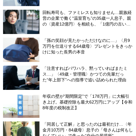
が解説】
回転寿司も、ファミレスも知りません…親族経
営の企業で働く“温室育ち”の35歳一人息子。親
の〈資産12億円〉を相続も、「1億円の古いビ
ル」しか残らなかったワケ【FPが解説】
「孫の笑顔が見たかっただけなのに…」〈月9
万円を仕送りする64歳母〉プレゼントをきっか
けに知った長男の本音
「注意すればパワハラ、黙っていればまたミ
ス…」〈49歳・管理職〉かつての先輩だっ
た“年上部下”への指導で追い詰められた理由
年収の壁が“期間限定”で「178万円」に大幅引
き上げ。基礎控除も最大62万円にアップ【令和
8年度の税制改正】
「同居して正解」と思ったのは最初だけ…〈年
金月10万円・84歳母〉息子の「母さんは何もし
なくていい」で失った“自分の居場所”