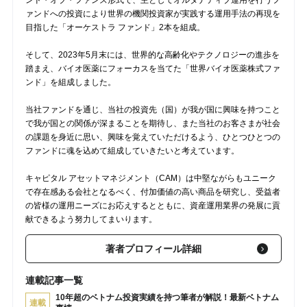
ァンドへの投資により世界の機関投資家が実践する運用手法の再現を
目指した「オーケストラ ファンド」2本を組成。
そして、2023年5月末には、世界的な高齢化やテクノロジーの進歩を
踏まえ、バイオ医薬にフォーカスを当てた「世界バイオ医薬株式ファ
ンド」を組成しました。
当社ファンドを通じ、当社の投資先（国）が我が国に興味を持つこと
で我が国との関係が深まることを期待し、また当社のお客さまが社会
の課題を身近に思い、興味を覚えていただけるよう、ひとつひとつの
ファンドに魂を込めて組成していきたいと考えています。
キャピタル アセットマネジメント（CAM）は中堅ながらもユニーク
で存在感ある会社となるべく、付加価値の高い商品を研究し、受益者
の皆様の運用ニーズにお応えするとともに、資産運用業界の発展に貢
献できるよう努力してまいります。
著者プロフィール詳細
連載記事一覧
10年超のベトナム投資実績を持つ筆者が解説！最新ベトナム
連載