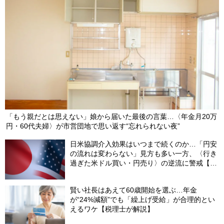
「もう親だとは思えない」娘から届いた最後の言葉…〈年金月20万
円・60代夫婦〉が市営団地で思い返す“忘れられない夜”
日米協調介入効果はいつまで続くのか…「円安
の流れは変わらない」見方も多い一方、〈行き
過ぎた米ドル買い・円売り〉の逆流に警戒【8
月の米ドル／円予想レンジ「150～160円」の
根拠】
賢い社長はあえて60歳開始を選ぶ…年金
が“24%減額”でも「繰上げ受給」が合理的とい
えるワケ【税理士が解説】