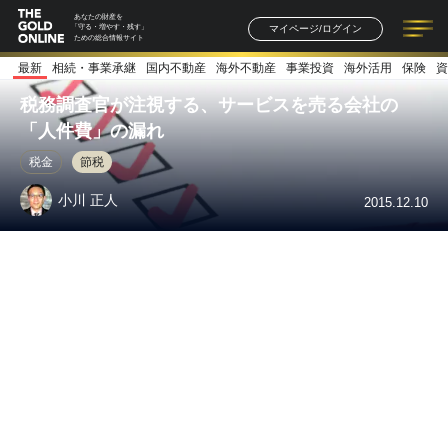
あなたの財産を
マイページ/ログイン
「守る・増やす・残す」
ための総合情報サイト
最新
相続・事業承継
国内不動産
海外不動産
事業投資
海外活用
保険
資
記事一覧
連載一覧
著者一覧
書籍一覧
セミナー情報
お知らせ
税務調査官が注視する、サービスを売る会社の
「人件費」の漏れ
税金
節税
小川 正人
2015.12.10