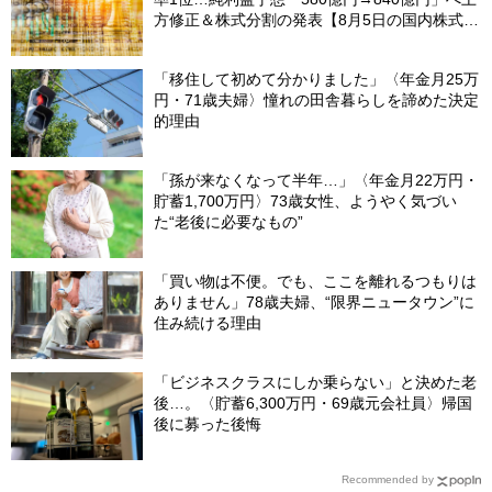
方修正＆株式分割の発表【8月5日の国内株式市
場概況】
「移住して初めて分かりました」〈年金月25万
円・71歳夫婦〉憧れの田舎暮らしを諦めた決定
的理由
「孫が来なくなって半年…」〈年金月22万円・
貯蓄1,700万円〉73歳女性、ようやく気づい
た“老後に必要なもの”
「買い物は不便。でも、ここを離れるつもりは
ありません」78歳夫婦、“限界ニュータウン”に
住み続ける理由
「ビジネスクラスにしか乗らない」と決めた老
後…。〈貯蓄6,300万円・69歳元会社員〉帰国
後に募った後悔
Recommended by