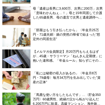
本部長の69歳夫が、妻に頭を下げた理由【FP
が解説】
母「遺産は長男に3,600万、次男に200万」次男
「意味わかんねぇ…！」母と15年同居して介護
した65歳長男、母の遺言で次男と遺産調停へ＜
調停の長期化で経済的ダメージ＞【司法書士が
助言】
「部屋はもう引き払ったから」〈年金月25万
円・71歳夫婦〉娘の突然の帰省で始まった"想
定外の同居生活"
【メルマガ会員限定】月20万円もらえるはず
が…45歳・サラリーマン「ねんきん定期便」に
抱いた違和感。「年金ルール」知らずにそのま
ま20年…65歳で受け取ることになる年金額に唖
然「何かの間違いでは？」
「私には秘密の収入があるの」〈年金月8万
円・79歳母〉毎月34万円を生み出していた"資
産の正体"
「馬鹿な使い方をしたもんです」…〈貯金350
万円〉60歳男性、絶縁の父から転がり込んだ
6,200万円に歓喜。高級マンション、海外旅