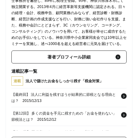
士事務所を遍歴し、89年に税理士登録。95年、神奈川県厚木市にて
独立開業する。2013年4月に経営革新等支援機関に認定される。日々
の経理・会計、税務申告、顧問業務のみならず、経営診断・財務診
断、経営計画の作成支援などを行い、財務に強い会社作りを支援。ま
た、税務や会計にとどまらず、3C（カウンセリング、コーチング、
コンサルティング）のノウハウを用いて、お客様が幸せに成功するた
めのお手伝いをしている。神奈川県中小企業家同友会では10年以上セ
ミナーを実施し、述べ1000名を超える経営者に元気を届けている。
著者プロフィール詳細
連載記事一覧
連載
法人で儲けたお金をしっかり残す「税金対策」
【最終回】 法人に利益を残すほうが結果的に節税となる理由と
は？
2015/12/13
【第12回】 多くの資金を手元に残すための「お金を使わない」
節税法とは？
2015/12/12
【第11回】 国税庁レポートから納税者への「警告」を把握し、