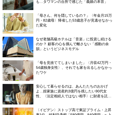
も…タワマンの台所で感じた「義娘の本音」
「母さん、何を隠しているの？」〈年金月15万
円・82歳母〉帰省した53歳息子が見逃せなかっ
た変化
なぜ老舗高級ホテルは「音楽」に投資し続ける
のか？ 顧客の心を掴んで離さない「感動の余
韻」というビジネスモデル
「母を見捨ててしまいました」〈月収42万円・
54歳独身女性〉、それでも家を出るしかなかっ
たワケ
安心して暮らせるのは、あんたたちのおかげ
よ…姪家族に資産約3億円を残したい90代女
性、〈法定相続人ではない相手〉に財産を託せ
たワケ【相続実務士が解説】
〈イビデン〉ストップ高で東証プライム・上昇
率1位…純利益予想「580億円→840億円」へ上