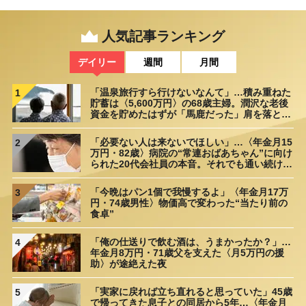
人気記事ランキング
デイリー
週間
月間
「温泉旅行すら行けないなんて」…積み重ねた
1
貯蓄は〈5,600万円〉の68歳主婦。潤沢な老後
資金を貯めたはずが「馬鹿だった」肩を落とす
理由
「必要ない人は来ないでほしい」…〈年金月15
2
万円・82歳〉病院の“常連おばあちゃん”に向け
られた20代会社員の本音。それでも通い続ける
理由
「今晩はパン1個で我慢するよ」〈年金月17万
3
円・74歳男性〉物価高で変わった“当たり前の
食卓”
「俺の仕送りで飲む酒は、うまかったか？」…
4
年金月8万円・71歳父を支えた〈月5万円の援
助〉が途絶えた夜
「実家に戻れば立ち直れると思っていた」45歳
5
で帰ってきた息子との同居から5年…〈年金月