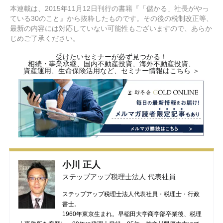
本連載は、2015年11月12日刊行の書籍『「儲かる」社長がやっ
ている30のこと』から抜粋したものです。その後の税制改正等、
最新の内容には対応していない可能性もございますので、あらか
じめご了承ください。
受けたいセミナーが必ず見つかる！
相続・事業承継、国内不動産投資、海外不動産投資、
資産運用、生命保険活用など、セミナー情報はこちら ＞
小川 正人
ステップアップ税理士法人 代表社員
ステップアップ税理士法人代表社員・税理士・行政
書士。
1960年東京生まれ。早稲田大学商学部卒業後、税理