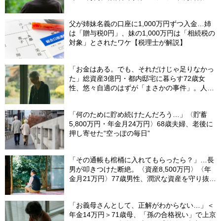
行…夢の生活の〈終着駅〉
父が姉妹名義の口座に1,000万円ずつ入金…姉
は「贈与税0円」、妹の1,000万円は「相続税の
対象」とされたワケ【税理士が解説】
「お金はある。でも、それだけじゃ足りなかっ
た」総資産3億円・都内邸宅に暮らす72歳女
性、悠々自適のはずが「まさかの事件」。人目
を避けて「高級老人ホーム」入居を決断した理
由
「何のために貯め続けたんだろう…」〈貯蓄
5,800万円・年金月24万円〉68歳夫婦、老後に
押し寄せた“空っぽの毎日”
「その通帳も棺桶に入れてもらったら？」…長
男が叩きつけた断絶。〈資産8,500万円〉〈年
金月21万円〉77歳男性、潤沢な資産を守り抜い
た“代償”
「お義母さんとして、正解がわからない…」＜
年金14万円＞71歳母、「孫の合格祝い」で上京