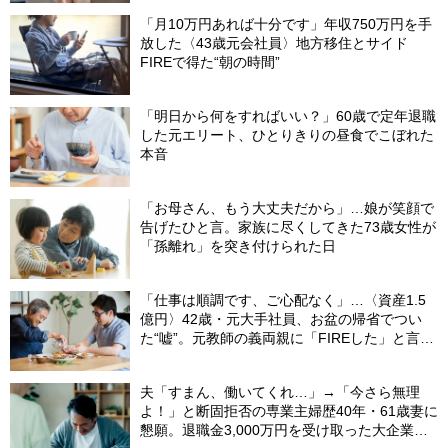
「月10万円あれば十分です」年収750万円を手
放した〈43歳元会社員〉地方移住とサイド
FIREで得た“朝の時間”
「明日から何をすればいい？」60歳で定年退職
した元エリート、ひとりきりの昼食でこぼれた
本音
「お母さん、もう大丈夫だから」…娘が笑顔で
告げたひと言。家族に尽くしてきた73歳女性が
「孫離れ」を突き付けられた日
「仕事は順調です、ご心配なく」…〈資産1.5
億円〉42歳・元大手社員、お盆の帰省でつい
た“嘘”。元教師の義両親に「FIREした」と言え
なかったワケ
夫「すまん、働いてくれ…」→「今さら無理
よ！」と断固拒否の専業主婦歴40年・61歳妻に
懇願。退職金3,000万円を受け取った大企業元