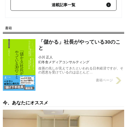
対応する方法
2015/12/11
連載記事一覧
【第9回】 税務調査官が疑いの目を向ける「決算書のズレ」と
は？
2015/12/09
書籍
【第8回】 税務調査の「事前資料」や「申告書」に関する留意点
とは？
2015/12/08
「儲かる」社長がやっている30のこ
と
小川 正人
幻冬舎メディアコンサルティング
改善の兆しが見えてきたといわれる日本経済ですが、そ
の恩恵を受けているのはほとんど…
書籍ページ
今、あなたにオススメ