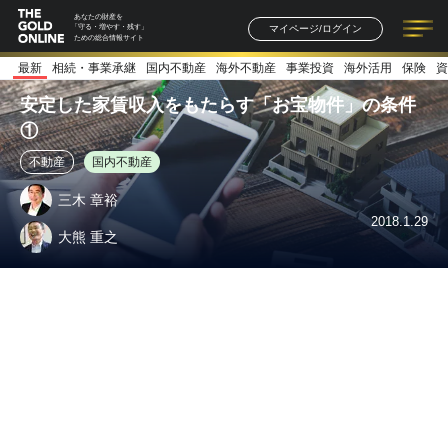
あなたの財産を
マイページ/ログイン
「守る・増やす・残す」
ための総合情報サイト
最新
相続・事業承継
国内不動産
海外不動産
事業投資
海外活用
保険
資
記事一覧
連載一覧
著者一覧
書籍一覧
セミナー情報
お知らせ
安定した家賃収入をもたらす「お宝物件」の条件
①
不動産
国内不動産
三木 章裕
2018.1.29
大熊 重之