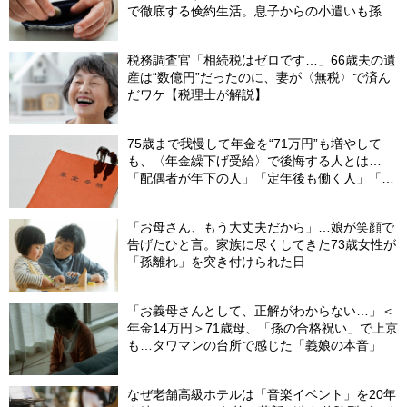
で徹底する倹約生活。息子からの小遣いも孫の
お年玉にあて、コツコツ貯めた「驚きの貯蓄
額」
税務調査官「相続税はゼロです…」66歳夫の遺
産は“数億円”だったのに、妻が〈無税〉で済ん
だワケ【税理士が解説】
75歳まで我慢して年金を“71万円”も増やして
も、〈年金繰下げ受給〉で後悔する人とは…
「配偶者が年下の人」「定年後も働く人」「特
別な年金を受け取れる人」【CFPが解説】
「お母さん、もう大丈夫だから」…娘が笑顔で
告げたひと言。家族に尽くしてきた73歳女性が
「孫離れ」を突き付けられた日
「お義母さんとして、正解がわからない…」＜
年金14万円＞71歳母、「孫の合格祝い」で上京
も…タワマンの台所で感じた「義娘の本音」
なぜ老舗高級ホテルは「音楽イベント」を20年