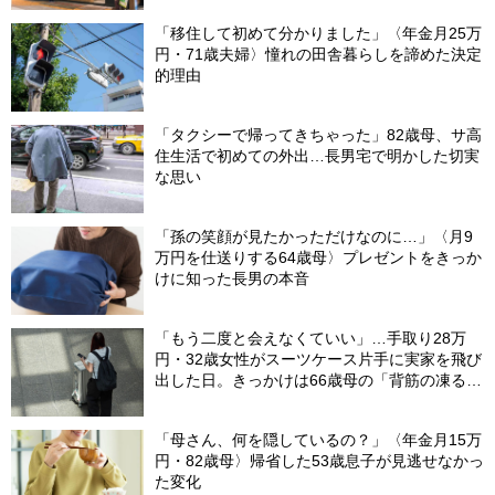
「移住して初めて分かりました」〈年金月25万
円・71歳夫婦〉憧れの田舎暮らしを諦めた決定
的理由
「タクシーで帰ってきちゃった」82歳母、サ高
住生活で初めての外出…長男宅で明かした切実
な思い
「孫の笑顔が見たかっただけなのに…」〈月9
万円を仕送りする64歳母〉プレゼントをきっか
けに知った長男の本音
「もう二度と会えなくていい」…手取り28万
円・32歳女性がスーツケース片手に実家を飛び
出した日。きっかけは66歳母の「背筋の凍る一
言」
「母さん、何を隠しているの？」〈年金月15万
円・82歳母〉帰省した53歳息子が見逃せなかっ
た変化