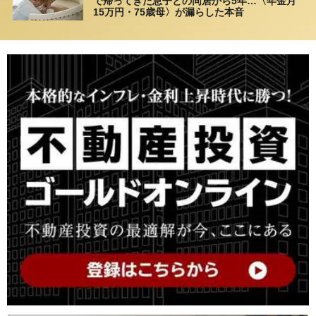
で帰ってきた息子との同居から5年…〈年金月
15万円・75歳母〉が漏らした本音