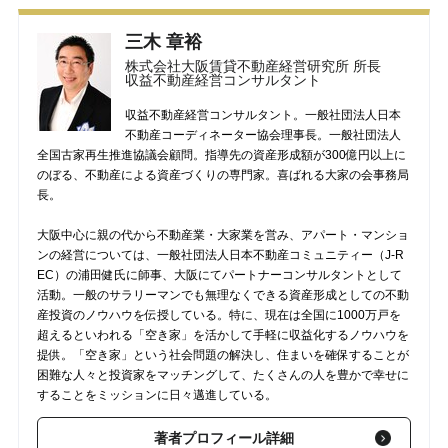
三木 章裕
株式会社大阪賃貸不動産経営研究所 所長
収益不動産経営コンサルタント
収益不動産経営コンサルタント。一般社団法人日本
不動産コーディネーター協会理事長。一般社団法人
全国古家再生推進協議会顧問。指導先の資産形成額が300億円以上に
のぼる、不動産による資産づくりの専門家。喜ばれる大家の会事務局
長。
大阪中心に親の代から不動産業・大家業を営み、アパート・マンショ
ンの経営については、一般社団法人日本不動産コミュニティー（J-R
EC）の浦田健氏に師事、大阪にてパートナーコンサルタントとして
活動。一般のサラリーマンでも無理なくできる資産形成としての不動
産投資のノウハウを伝授している。特に、現在は全国に1000万戸を
超えるといわれる「空き家」を活かして手軽に収益化するノウハウを
提供。「空き家」という社会問題の解決し、住まいを確保することが
困難な人々と投資家をマッチングして、たくさんの人を豊かで幸せに
することをミッションに日々邁進している。
著者プロフィール詳細