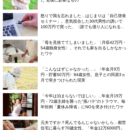
怒りで我を忘れました…はじまりは「自己啓発
セミナー」。意気投合した30代男性の誘いで
100万円で買った、〈誰でも億り人になれる
USBメモリ〉の驚愕内容【弁護士が解説】
「母を見捨ててしまいました」〈月収42万円・
54歳独身女性〉、それでも家を出るしかなかっ
たワケ
「こんなはずじゃなかった…」〈年金月9万
円・貯蓄50万円〉84歳女性、息子との同居3ヵ
月で突きつけられた現実
「今年は泊まらないでほしい」…年金月19万
円・72歳主婦を襲った“孫バテ”のトラウマ。毎
年恒例「夏休み帰省」にNOを突き付けたワケ
元夫ですか？死んでるんじゃないかしら…都営
住宅に暮らす70歳女性、「年金12万6000円」