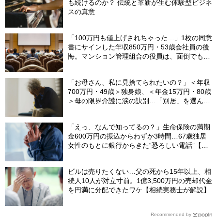
も続けるのか？ 伝統と革新が生む体験型ビジネ
スの真意
「100万円も値上げされちゃった…」1枚の同意
書にサインした年収850万円・53歳会社員の後
悔。マンション管理組合の役員は、面倒でも自
分でやらないと〈損する〉ワケ【マンション管
理コンサルタントが警鐘】
「お母さん、私に見捨てられたいの？」＜年収
700万円・49歳＞独身娘、＜年金15万円・80歳
＞母の限界介護に涙の訣別…「別居」を選んだ
娘を襲った“罪悪感”の正体
「えっ、なんで知ってるの？」生命保険の満期
金600万円の振込からわずか3時間…67歳独居
女性のもとに銀行からきた“恐ろしい電話”【FP
が解説】
ビルは売りたくない…父の死から15年以上、相
続人10人が対立寸前。1億3,500万円の売却代金
を円満に分配できたワケ【相続実務士が解説】
Recommended by