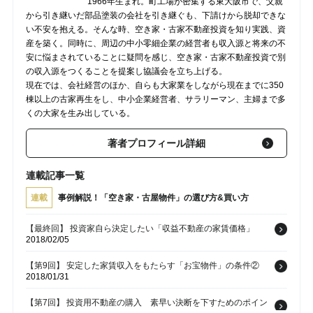
1966年生まれ。町工場が密集する東大阪市で、父親
から引き継いだ部品塗装の会社を引き継ぐも、下請けから脱却できな
い不安を抱える。そんな時、空き家・古家不動産投資を知り実践、資
産を築く。同時に、周辺の中小零細企業の経営者も収入源と将来の不
安に悩まされていることに疑問を感じ、空き家・古家不動産投資で別
の収入源をつくることを提案し協議会を立ち上げる。
現在では、会社経営のほか、自らも大家業をしながら現在までに350
棟以上の古家再生をし、中小企業経営者、サラリーマン、主婦まで多
くの大家を生み出している。
著者プロフィール詳細
連載記事一覧
連載
事例解説！「空き家・古屋物件」の選び方&買い方
【最終回】 投資家自ら決定したい「収益不動産の家賃価格」
2018/02/05
【第9回】 安定した家賃収入をもたらす「お宝物件」の条件②
2018/01/31
【第7回】 投資用不動産の購入 素早い決断を下すためのポイン