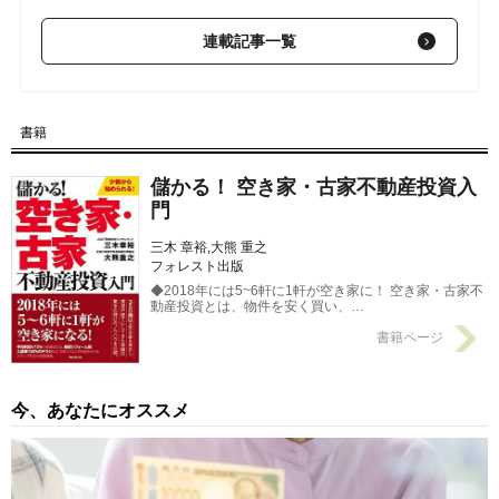
トとは？
2018/01/24
連載記事一覧
【第6回】 空き家・古屋の購入･･･物件に見合う予算を算出する
方法②
2018/01/22
【第5回】 空き家・古屋の購入･･･物件に見合う予算を算出する
書籍
方法①
2018/01/17
儲かる！ 空き家・古家不動産投資入
門
三木 章裕,大熊 重之
フォレスト出版
◆2018年には5~6軒に1軒が空き家に！ 空き家・古家不
動産投資とは、物件を安く買い、…
書籍ページ
今、あなたにオススメ