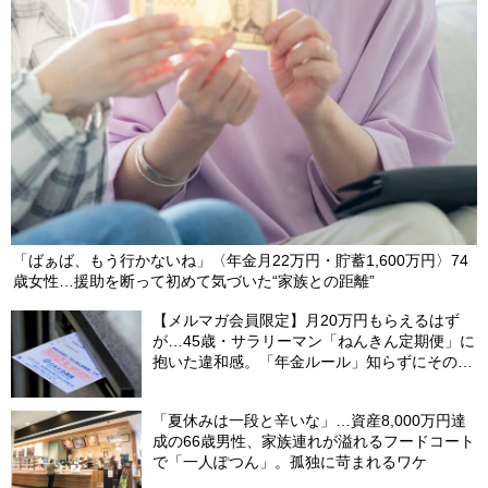
「ばぁば、もう行かないね」〈年金月22万円・貯蓄1,600万円〉74
歳女性…援助を断って初めて気づいた“家族との距離”
【メルマガ会員限定】月20万円もらえるはず
が…45歳・サラリーマン「ねんきん定期便」に
抱いた違和感。「年金ルール」知らずにそのま
ま20年…65歳で受け取ることになる年金額に唖
然「何かの間違いでは？」
「夏休みは一段と辛いな」…資産8,000万円達
成の66歳男性、家族連れが溢れるフードコート
で「一人ぽつん」。孤独に苛まれるワケ