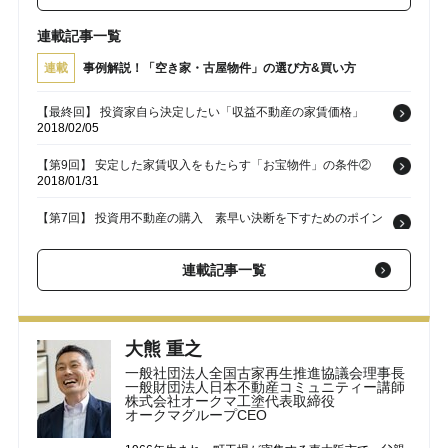
連載記事一覧
連載
事例解説！「空き家・古屋物件」の選び方&買い方
【最終回】 投資家自ら決定したい「収益不動産の家賃価格」
2018/02/05
【第9回】 安定した家賃収入をもたらす「お宝物件」の条件②
2018/01/31
【第7回】 投資用不動産の購入 素早い決断を下すためのポイン
トとは？
2018/01/24
連載記事一覧
【第6回】 空き家・古屋の購入･･･物件に見合う予算を算出する
方法②
2018/01/22
【第5回】 空き家・古屋の購入･･･物件に見合う予算を算出する
大熊 重之
方法①
2018/01/17
一般社団法人全国古家再生推進協議会理事長
一般財団法人日本不動産コミュニティー講師
株式会社オークマ工塗代表取締役
オークマグループCEO