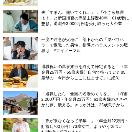
夫「すまん、働いてくれ…」→「今さら無理
よ！」と断固拒否の専業主婦歴40年・61歳妻に
懇願。退職金3,000万円を受け取った大企業元
本部長の69歳夫が、妻に頭を下げた理由【FP
が解説】
一度の注意が火種に…部下からの「逆パワハ
ラ」で退職した男性、指導とハラスメントの境
界は #マイノーマル
退職祝いの温泉旅行を終えて帰宅すると…〈年
金月25万円・65歳夫婦〉自宅で待っていた85
歳母の「今日からここに住ませて」に絶句
「退職したら、全国の名湯めぐりを」…〈貯蓄
2,200万円・年金月23万円〉61歳夫婦のささや
かな夢、潰える。きっかけは、25歳息子から届
いた「まさかのLINE」
「孫が来なくなって半年…」〈年金月22万円・
貯蓄1,700万円〉73歳女性、ようやく気づい
た“老後に必要なもの”