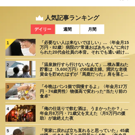
人気記事ランキング
デイリー
週間
月間
「必要ない人は来ないでほしい」…〈年金月15
1
万円・82歳〉病院の“常連おばあちゃん”に向け
られた20代会社員の本音。それでも通い続ける
理由
「温泉旅行すら行けないなんて」…積み重ねた
2
貯蓄は〈5,600万円〉の68歳主婦。潤沢な老後
資金を貯めたはずが「馬鹿だった」肩を落とす
理由
「今晩はパン1個で我慢するよ」〈年金月17万
3
円・74歳男性〉物価高で変わった“当たり前の
食卓”
「俺の仕送りで飲む酒は、うまかったか？」…
4
年金月8万円・71歳父を支えた〈月5万円の援
助〉が途絶えた夜
「実家に戻れば立ち直れると思っていた」45歳
5