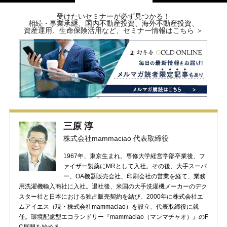
受けたいセミナーが必ず見つかる！
相続・事業承継、国内不動産投資、海外不動産投資、
資産運用、生命保険活用など、セミナー情報はこちら ＞
三原 淳
株式会社mammaciao 代表取締役
1967年、東京生まれ。専修大学経営学部卒業後、フ
ァイザー製薬にMRとして入社。その後、大手スーパ
ー、OA機器販売会社、印刷会社の営業を経て、業務
用洗濯機輸入商社に入社。退社後、米国の大手洗濯機メーカーのデク
スター社と日本における独占販売契約を結び、2000年に株式会社エ
ムアイエス（現・株式会社mammaciao）を設立、代表取締役に就
任。環境配慮型エコランドリー『mammaciao（マンマチャオ）』のF
C展開を始める。