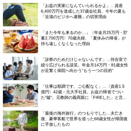
「お盆の実家になんていられるかよ」…資産
6,400万円を達成した37歳会社員、今年の夏も
「近場のビジホへ避難」の切実理由
「また今年も来るのか…」〈年金月25万円・貯
蓄2,700万円〉70歳夫婦、「夏休みの帰省」が
待ち遠しくなくなった理由
「診察のためだけじゃないんです」…待合室で
繰り広げられる談笑。年金月14万円・81歳女性
が足繁く病院へ向かう“もう一つの目的”
「仕事は順調です、ご心配なく」…〈資産1.5
億円〉42歳・元大手社員、お盆の帰省でつい
た“嘘”。元教師の義両親に「FIREした」と言え
なかったワケ
「最後の海外旅行」のつもりでした…夫亡き
後、豪華客船で世界を巡った68歳女性が帰国後
に手放したもの