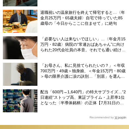
退職祝いの温泉旅行を終えて帰宅すると…〈年
金月25万円・65歳夫婦〉自宅で待っていた85
歳母の「今日からここに住ませて」に絶句
「必要ない人は来ないでほしい」…〈年金月15
万円・82歳〉病院の“常連おばあちゃん”に向け
られた20代会社員の本音。それでも通い続ける
理由
「お母さん、私に見捨てられたいの？」＜年収
700万円・49歳＞独身娘、＜年金15万円・80歳
＞母の限界介護に涙の訣別…「別居」を選んだ
娘を襲った“罪悪感”の正体
配当「600円→1,640円」の特大サプライズ…“2
日連続”ストップ高、東証プライム・上昇率1位
となった〈半導体銘柄〉の正体【7月31日の国
内株式市場概況】
Recommended by