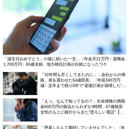
「誕生日おめでとう」の後に続いた一文…〈年金月21万円・退職金
1,700万円〉65歳夫婦、地方移住計画が白紙になったワケ
「32年間も尽くしてきたのに」…会社からの帰
路、肩を震わせた54歳部長。〈年収340万円
減〉定年まで残り6年で“老後計画が崩壊した”ワ
ケ
「えっ、なんで知ってるの？」生命保険の満期
金600万円の振込からわずか3時間…67歳独居
女性のもとに銀行からきた“恐ろしい電話”【FP
が解説】
「恩返しなんて期待していませんでした」〈年