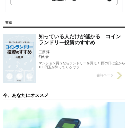
【第6回】 コインランドリー経営の成功を左右する「設備機器」
の選定法
2018/01/22
書籍
【第5回】 コインランドリー経営に必要な「地元に根付く」とい
う姿勢
2018/01/15
知っている人だけが儲かる コイン
ランドリー投資のすすめ
三原 淳
幻冬舎
マンション買うならランドリーを買え！ 雨の日は空から
100円玉が降ってくる サラ…
書籍ページ
今、あなたにオススメ