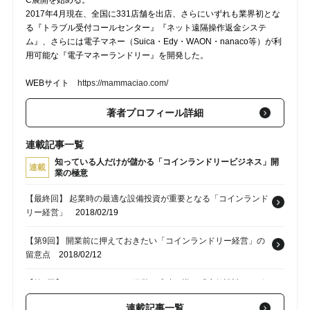
2017年4月現在、全国に331店舗を出店、さらにいずれも業界初とな
る『トラブル受付コールセンター』『ネット遠隔操作返金システ
ム』、さらには電子マネー（Suica・Edy・WAON・nanaco等）が利
用可能な『電子マネーランドリー』を開発した。
WEBサイト
https://mammaciao.com/
著者プロフィール詳細
連載記事一覧
知っている人だけが儲かる「コインランドリービジネス」開
連載
業の極意
【最終回】 起業時の最適な設備投資が重要となる「コインランド
リー経営」
2018/02/19
【第9回】 開業前に押えておきたい「コインランドリー経営」の
留意点
2018/02/12
【第7回】 コインランドリー経営を成功に導く「店舗設計」のポ
イント
2018/01/29
連載記事一覧