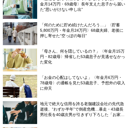
金月14万円・69歳母〉長年支えた息子から届い
た“思いがけない申し出”
「何のために貯め続けたんだろう…」〈貯蓄
5,800万円・年金月24万円〉68歳夫婦、老後に
押し寄せた“空っぽの毎日”
「母さん、何を隠しているの？」〈年金月15万
円・82歳母〉帰省した53歳息子が見逃せなかっ
た変化
「お金の心配はしてないよ」〈年金月6万円・
78歳母〉の通帳を見た53歳息子、予想外の収入
に仰天
地元で絶大な信用を誇る老舗建設会社の先代急
逝後、“わずか半年”で倒産危機…暴走・43歳長
男社長を40歳次男が引きずり下ろした「お家騒
動」の真実