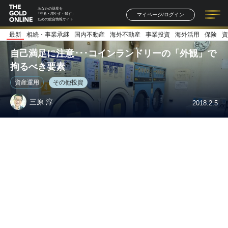
あなたの財産を
マイページ/ログイン
「守る・増やす・残す」
ための総合情報サイト
最新
相続・事業承継
国内不動産
海外不動産
事業投資
海外活用
保険
資
記事一覧
連載一覧
著者一覧
書籍一覧
セミナー情報
お知らせ
自己満足に注意･･･コインランドリーの「外観」で
拘るべき要素
資産運用
その他投資
三原 淳
2018.2.5