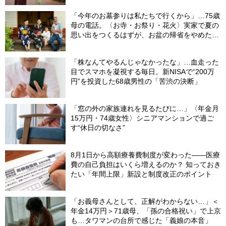
「今年のお墓参りは私たちで行くから」…75歳
母の電話。〈お寺・お祭り・花火〉実家で夏の
思い出をつくるはずが、お盆の帰省をやめた理
由
「株なんてやるんじゃなかったな」…血走った
目でスマホを凝視する毎日。新NISAで“200万
円”を投資した68歳男性の「苦渋の決断」
「窓の外の家族連れを見るたびに…」〈年金月
15万円・74歳女性〉シニアマンションで過ご
す“休日の切なさ”
8月1日から高額療養費制度が変わった――医療
費の自己負担はいくら増えるのか？ 知っておき
たい「年間上限」新設と制度改正のポイント
「お義母さんとして、正解がわからない…」＜
年金14万円＞71歳母、「孫の合格祝い」で上京
も…タワマンの台所で感じた「義娘の本音」