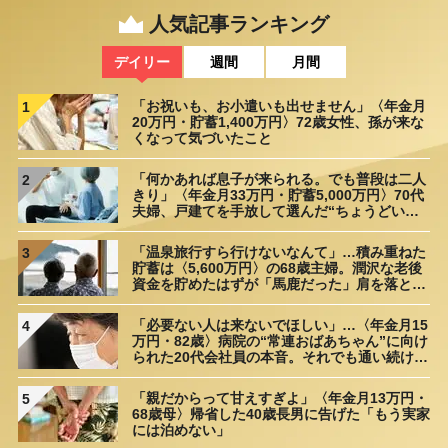
人気記事ランキング
デイリー
週間
月間
「お祝いも、お小遣いも出せません」〈年金月
1
20万円・貯蓄1,400万円〉72歳女性、孫が来な
くなって気づいたこと
「何かあれば息子が来られる。でも普段は二人
2
きり」〈年金月33万円・貯蓄5,000万円〉70代
夫婦、戸建てを手放して選んだ“ちょうどいい
距離”
「温泉旅行すら行けないなんて」…積み重ねた
3
貯蓄は〈5,600万円〉の68歳主婦。潤沢な老後
資金を貯めたはずが「馬鹿だった」肩を落とす
理由
「必要ない人は来ないでほしい」…〈年金月15
4
万円・82歳〉病院の“常連おばあちゃん”に向け
られた20代会社員の本音。それでも通い続ける
理由
「親だからって甘えすぎよ」〈年金月13万円・
5
68歳母〉帰省した40歳長男に告げた「もう実家
には泊めない」