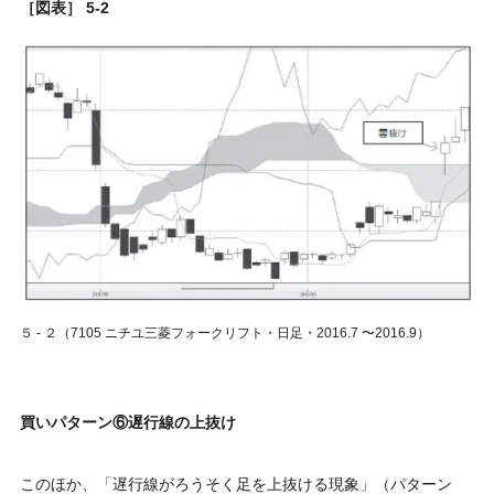
［図表］ 5‐2
５ ‐ ２（7105 ニチユ三菱フォークリフト・日足・2016.7 〜2016.9）
買いパターン⑥遅行線の上抜け
このほか、「遅行線がろうそく足を上抜ける現象」（パターン