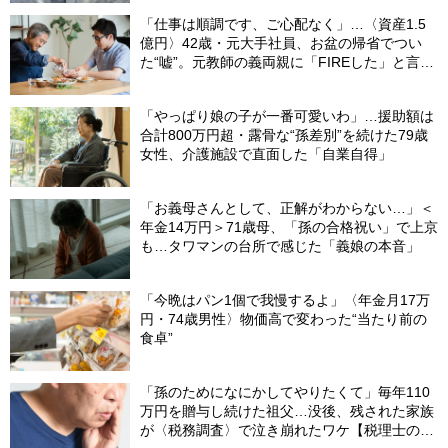
「仕事は順調です、ご心配なく」…〈資産1.5
億円〉42歳・元大手社員、お盆の帰省でつい
た“嘘”。元教師の義両親に「FIREした」と言え
なかったワケ
「やっぱり娘の子が一番可愛いわ」…援助額は
合計800万円超・露骨な“孫差別”を続けた79歳
女性、介護施設で直面した「自業自得」
「お義母さんとして、正解がわからない…」＜
年金14万円＞71歳母、「孫の合格祝い」で上京
も…タワマンの台所で感じた「義娘の本音」
「今晩はパン1個で我慢するよ」〈年金月17万
円・74歳男性〉物価高で変わった“当たり前の
食卓”
「孫のためになにかしてやりたくて」毎年110
万円を贈与し続けた祖父…没後、残された家族
が〈税務調査〉で泣き崩れたワケ【税理士の助