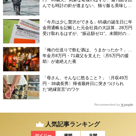
んでも時計の針が進まない、独り飯も美味しく
ない日々…半年後、“時給1200円のバイト”を始
めたシニアの現実
「今月は少し贅沢ができる」65歳の誕生日に年
金用通帳を記帳した元会社員の大誤算…28万円
受け取れるはずが、“振込額ゼロ”。未開封の郵
便物に紛れていた〈緑色の封筒〉の正体【FPが
解説】
「俺の仕送りで飲む酒は、うまかったか？」…
年金月8万円・71歳父を支えた〈月5万円の援
助〉が途絶えた夜
「母さん、そんなに怒ること？」〈月収49万
円・38歳長男〉帰省最終日に突きつけられ
た“絶縁宣言”のワケ
Recommended by
人気記事ランキング
デイリー
週間
月間