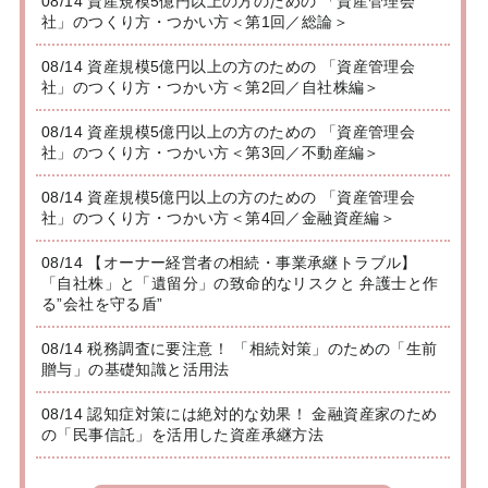
08/14 資産規模5億円以上の方のための 「資産管理会
社」のつくり方・つかい方＜第1回／総論＞
08/14 資産規模5億円以上の方のための 「資産管理会
社」のつくり方・つかい方＜第2回／自社株編＞
08/14 資産規模5億円以上の方のための 「資産管理会
社」のつくり方・つかい方＜第3回／不動産編＞
08/14 資産規模5億円以上の方のための 「資産管理会
社」のつくり方・つかい方＜第4回／金融資産編＞
08/14 【オーナー経営者の相続・事業承継トラブル】
「自社株」と「遺留分」の致命的なリスクと 弁護士と作
る”会社を守る盾”
08/14 税務調査に要注意！ 「相続対策」のための「生前
贈与」の基礎知識と活用法
08/14 認知症対策には絶対的な効果！ 金融資産家のため
の「民事信託」を活用した資産承継方法