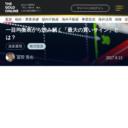
あなたの財産を
マイページ/ログイン
「守る・増やす・残す」
ための総合情報サイト
最新
相続・事業承継
国内不動産
海外不動産
事業投資
海外活用
保険
資
記事一覧
連載一覧
著者一覧
書籍一覧
セミナー情報
お知らせ
一目均衡表から読み解く「最大の買いサイン」と
は？
資産運用
株式投資
冨田 晃右
2017.9.13