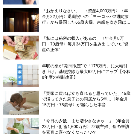
言】
「おかえりなさい」…〈資産4,000万円〉〈年
金月22万円〉退職祝いの「ヨーロッパ2週間旅
行」から帰国した65歳夫婦。余韻を吹き飛ばし
た“破綻の影”
「私には秘密の収入があるの」〈年金月8万
円・79歳母〉毎月34万円を生み出していた"資
産の正体"
年収の壁が“期間限定”で「178万円」に大幅引
き上げ。基礎控除も最大62万円にアップ【令和
8年度の税制改正】
「実家に戻れば立ち直れると思っていた」45歳
で帰ってきた息子との同居から5年…〈年金月
15万円・75歳母〉が漏らした本音
「今日の夕飯、また増やさなきゃ…」〈年金月
23万円・貯蓄1,600万円〉72歳主婦、孫の来訪
を素直に喜べなくなったワケ