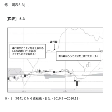
⑥、図表5‐3）、
［図表］ 5‐3
５ ‐ ３（6141 ＤＭＧ森精機・日足・2016.9 〜2016.11）