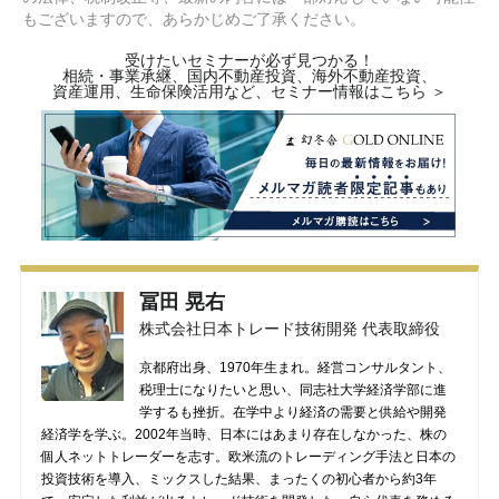
もございますので、あらかじめご了承ください。
受けたいセミナーが必ず見つかる！
相続・事業承継、国内不動産投資、海外不動産投資、
資産運用、生命保険活用など、セミナー情報はこちら ＞
冨田 晃右
株式会社日本トレード技術開発 代表取締役
京都府出身、1970年生まれ。経営コンサルタント、
税理士になりたいと思い、同志社大学経済学部に進
学するも挫折。在学中より経済の需要と供給や開発
経済学を学ぶ。2002年当時、日本にはあまり存在しなかった、株の
個人ネットトレーダーを志す。欧米流のトレーディング手法と日本の
投資技術を導入、ミックスした結果、まったくの初心者から約3年