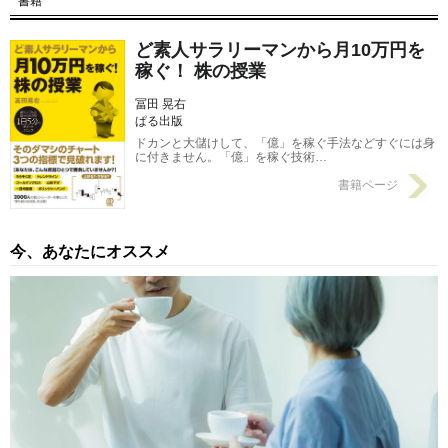
書籍
【第3回】 株式の代表的な買いサイン「ゴールデンクロス」と
は？
2017/08/23
ど素人サラリーマンから月10万円を
稼ぐ！ 株の授業
冨田 晃右
ぱる出版
ドカンと大儲けして、「億」を稼ぐ手法などすぐには身
に付きません。「億」を稼ぐ技術…
書籍ページ
今、あなたにオススメ