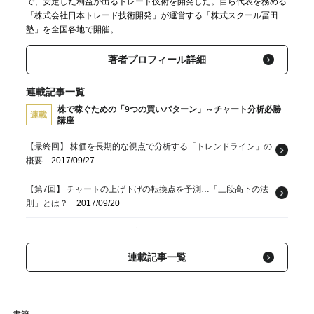
で、安定した利益が出るトレード技術を開発した。自ら代表を務める
「株式会社日本トレード技術開発」が運営する「株式スクール冨田
塾」を全国各地で開催。
著者プロフィール詳細
連載記事一覧
株で稼ぐための「9つの買いパターン」～チャート分析必勝
連載
講座
【最終回】 株価を長期的な視点で分析する「トレンドライン」の
概要
2017/09/27
【第7回】 チャートの上げ下げの転換点を予測…「三段高下の法
則」とは？
2017/09/20
【第5回】 値上がりの前兆⁉ 注視すべき｢ボリンジャーバンドが狭
い｣銘柄
2017/09/06
連載記事一覧
【第4回】 株価の転換点を判断する「ボリンジャーバンド」の使
い方
2017/08/30