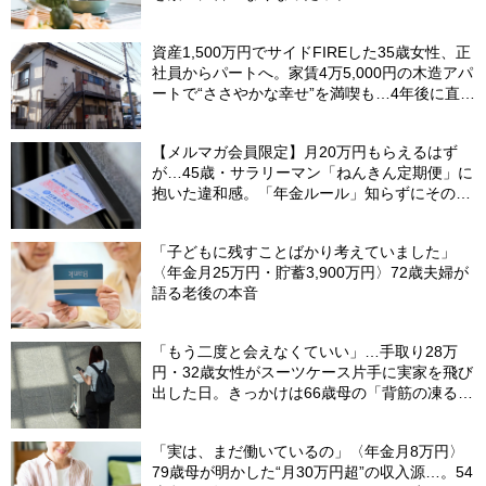
資産1,500万円でサイドFIREした35歳女性、正
社員からパートへ。家賃4万5,000円の木造アパ
ートで“ささやかな幸せ”を満喫も…4年後に直面
した「究極の2択」
【メルマガ会員限定】月20万円もらえるはず
が…45歳・サラリーマン「ねんきん定期便」に
抱いた違和感。「年金ルール」知らずにそのま
ま20年…65歳で受け取ることになる年金額に唖
然「何かの間違いでは？」
「子どもに残すことばかり考えていました」
〈年金月25万円・貯蓄3,900万円〉72歳夫婦が
語る老後の本音
「もう二度と会えなくていい」…手取り28万
円・32歳女性がスーツケース片手に実家を飛び
出した日。きっかけは66歳母の「背筋の凍る一
言」
「実は、まだ働いているの」〈年金月8万円〉
79歳母が明かした“月30万円超”の収入源…。54