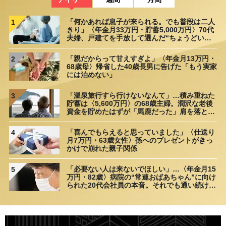
「何かあれば息子が来られる。でも普段は二人
1
きり」〈年金月33万円・貯蓄5,000万円〉70代
夫婦、戸建てを手放して選んだ“ちょうどいい
距離”
「親だからって甘えすぎよ」〈年金月13万円・
2
68歳母〉帰省した40歳長男に告げた「もう実家
には泊めない」
「温泉旅行すら行けないなんて」…積み重ねた
3
貯蓄は〈5,600万円〉の68歳主婦。潤沢な老後
資金を貯めたはずが「馬鹿だった」肩を落とす
理由
「喜んでもらえると思っていました」〈仕送り
4
月7万円・63歳女性〉孫へのプレゼントがきっ
かけで崩れた親子関係
「必要ない人は来ないでほしい」…〈年金月15
5
万円・82歳〉病院の“常連おばあちゃん”に向け
られた20代会社員の本音。それでも通い続ける
理由