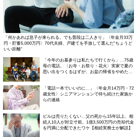
「何かあれば息子が来られる。でも普段は二人きり」〈年金月33万
円・貯蓄5,000万円〉70代夫婦、戸建てを手放して選んだ“ちょうど
いい距離”
「今年のお墓参りは私たちで行くから」…75歳
母の電話。〈お寺・お祭り・花火〉実家で夏の
思い出をつくるはずが、お盆の帰省をやめた理
由
「電話一本でいいのに…」〈年金月14万円・72
歳女性〉シニアマンションで待ち続けた家族か
らの連絡
ビルは売りたくない…父の死から15年以上、相
続人10人が対立寸前。1億3,500万円の売却代金
を円満に分配できたワケ【相続実務士が解説】