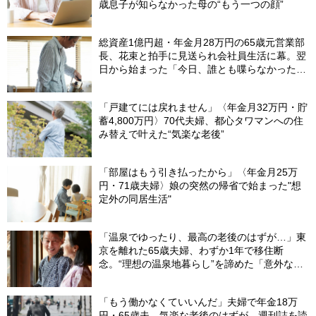
歳息子が知らなかった母の“もう一つの顔”
総資産1億円超・年金月28万円の65歳元営業部
長、花束と拍手に見送られ会社員生活に幕。翌
日から始まった「今日、誰とも喋らなかった」
の余生
「戸建てには戻れません」〈年金月32万円・貯
蓄4,800万円〉70代夫婦、都心タワマンへの住
み替えで叶えた“気楽な老後”
「部屋はもう引き払ったから」〈年金月25万
円・71歳夫婦〉娘の突然の帰省で始まった"想
定外の同居生活"
「温泉でゆったり、最高の老後のはずが…」東
京を離れた65歳夫婦、わずか1年で移住断
念。“理想の温泉地暮らし”を諦めた「意外な理
由」
「もう働かなくていいんだ」夫婦で年金18万
円・65歳夫。気楽な老後のはずが、週刊誌を読