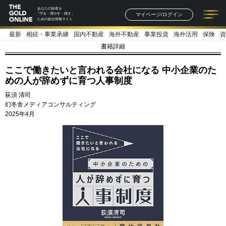
あなたの財産を
マイページ/ログイン
「守る・増やす・残す」
ための総合情報サイト
最新
相続・事業承継
国内不動産
海外不動産
事業投資
海外活用
保険
資
記事一覧
連載一覧
著者一覧
書籍一覧
セミナー情報
お知らせ
書籍詳細
ここで働きたいと言われる会社になる 中小企業のた
めの人が辞めずに育つ人事制度
荻須 清司
幻冬舎メディアコンサルティング
2025年4月