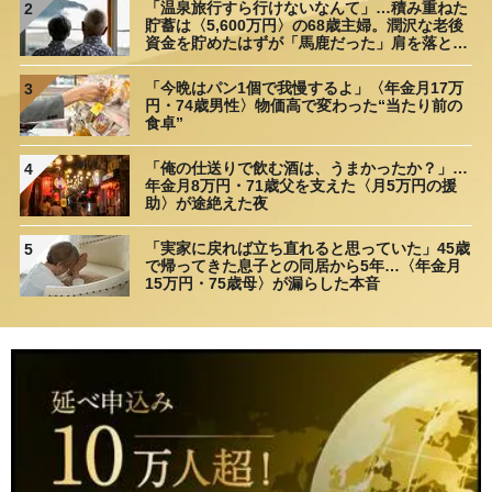
「温泉旅行すら行けないなんて」…積み重ねた
2
貯蓄は〈5,600万円〉の68歳主婦。潤沢な老後
資金を貯めたはずが「馬鹿だった」肩を落とす
理由
「今晩はパン1個で我慢するよ」〈年金月17万
3
円・74歳男性〉物価高で変わった“当たり前の
食卓”
「俺の仕送りで飲む酒は、うまかったか？」…
4
年金月8万円・71歳父を支えた〈月5万円の援
助〉が途絶えた夜
「実家に戻れば立ち直れると思っていた」45歳
5
で帰ってきた息子との同居から5年…〈年金月
15万円・75歳母〉が漏らした本音