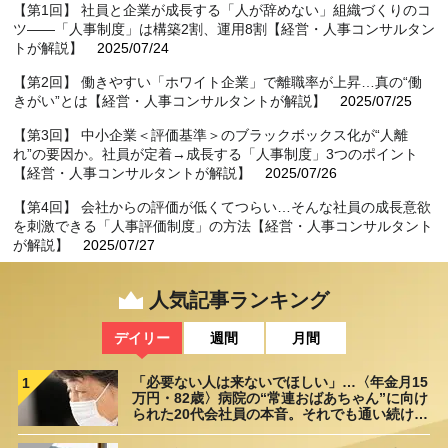
【第1回】 社員と企業が成長する「人が辞めない」組織づくりのコ
ツ――「人事制度」は構築2割、運用8割【経営・人事コンサルタン
トが解説】
2025/07/24
【第2回】 働きやすい「ホワイト企業」で離職率が上昇…真の“働
きがい”とは【経営・人事コンサルタントが解説】
2025/07/25
【第3回】 中小企業＜評価基準＞のブラックボックス化が“人離
れ”の要因か。社員が定着→成長する「人事制度」3つのポイント
【経営・人事コンサルタントが解説】
2025/07/26
【第4回】 会社からの評価が低くてつらい…そんな社員の成長意欲
を刺激できる「人事評価制度」の方法【経営・人事コンサルタント
が解説】
2025/07/27
【第5回】 お金より…心の豊かさが求められる時代に。働くことで
人気記事ランキング
「自己重要感」を得る「人事制度」の仕組みづくり【経営・人事コ
ンサルタントが解説】
2025/07/28
デイリー
週間
月間
「必要ない人は来ないでほしい」…〈年金月15
1
万円・82歳〉病院の“常連おばあちゃん”に向け
られた20代会社員の本音。それでも通い続ける
理由