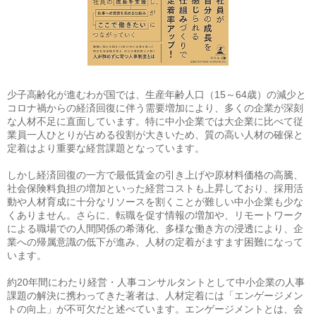
少子高齢化が進むわが国では、生産年齢人口（15～64歳）の減少と
コロナ禍からの経済回復に伴う需要増加により、多くの企業が深刻
な人材不足に直面しています。特に中小企業では大企業に比べて従
業員一人ひとりが占める役割が大きいため、質の高い人材の確保と
定着はより重要な経営課題となっています。
しかし経済回復の一方で最低賃金の引き上げや原材料価格の高騰、
社会保険料負担の増加といった経営コストも上昇しており、採用活
動や人材育成に十分なリソースを割くことが難しい中小企業も少な
くありません。さらに、転職を促す情報の増加や、リモートワーク
による職場での人間関係の希薄化、多様な働き方の浸透により、企
業への帰属意識の低下が進み、人材の定着がますます困難になって
います。
約20年間にわたり経営・人事コンサルタントとして中小企業の人事
課題の解決に携わってきた著者は、人材定着には「エンゲージメン
トの向上」が不可欠だと述べています。エンゲージメントとは、会