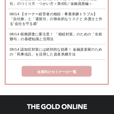
社」のつくり方・つかい方＜第4回／金融資産編＞
08/14 【オーナー経営者の相続・事業承継トラブル】
「自社株」と「遺留分」の致命的なリスクと 弁護士と作
る”会社を守る盾”
08/14 税務調査に要注意！ 「相続対策」のための「生前
贈与」の基礎知識と活用法
08/14 認知症対策には絶対的な効果！ 金融資産家のため
の「民事信託」を活用した資産承継方法
会員向けセミナーの一覧