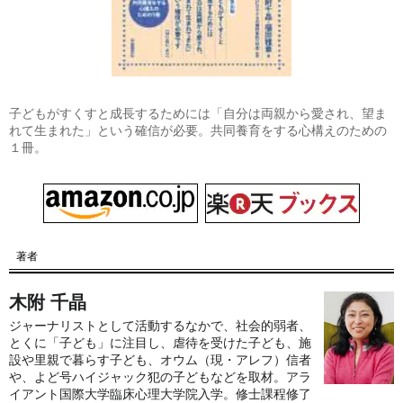
子どもがすくすと成長するためには「自分は両親から愛され、望ま
れて生まれた」という確信が必要。共同養育をする心構えのための
１冊。
著者
木附 千晶
ジャーナリストとして活動するなかで、社会的弱者、
とくに「子ども」に注目し、虐待を受けた子ども、施
設や里親で暮らす子ども、オウム（現・アレフ）信者
や、よど号ハイジャック犯の子どもなどを取材。アラ
イアント国際大学臨床心理大学院入学。修士課程修了