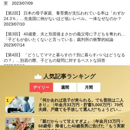
実
2023/07/09
【第2回】 日本の母子家庭、養育費が支払われている率は「わずか
24.3％」…先進国に例がないほど低いレベル。一体なぜなのか？
2023/07/10
【第3回】 40歳妻、夫と別居後まさかの義父母に子どもを奪われ…
「子どもが会いたくないと言っている」裁判所の衝撃的結論
2023/07/14
【第4回】 「どうしてママと暮らすの？別に暮らすパパはどうなる
の？」…別居の際、子どもの疑問に対するベストな回答
2023/07/16
人気記事ランキング
【第5回】 「パパ・ママとも、またいつか一緒に暮らせるの？」…
別居時の子どもからの質問に、どう答えるべきか【専門家のアドバ
イス】
2023/07/17
デイリー
週間
月間
【第6回】 父親による「子どもの連れ去り」…50代・母親に起きた
「何かあれば息子が来られる。でも普段は二人
1
痛ましい事例
2023/07/18
きり」〈年金月33万円・貯蓄5,000万円〉70代
夫婦、戸建てを手放して選んだ“ちょうどいい
【第7回】 40代男性、「虚偽DV」により子どもを妻に連れ去ら
距離”
れ…。その後待ち受けた辛すぎる現実
2023/07/22
「親だからって甘えすぎよ」〈年金月13万円・
2
68歳母〉帰省した40歳長男に告げた「もう実家