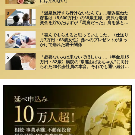
には泊めない」
「温泉旅行すら行けないなんて」…積み重ねた
3
貯蓄は〈5,600万円〉の68歳主婦。潤沢な老後
資金を貯めたはずが「馬鹿だった」肩を落とす
理由
「喜んでもらえると思っていました」〈仕送り
4
月7万円・63歳女性〉孫へのプレゼントがきっ
かけで崩れた親子関係
「必要ない人は来ないでほしい」…〈年金月15
5
万円・82歳〉病院の“常連おばあちゃん”に向け
られた20代会社員の本音。それでも通い続ける
理由