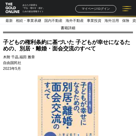
あなたの財産を
マイページ/ログイン
「守る・増やす・残す」
ための総合情報サイト
最新
相続・事業承継
国内不動産
海外不動産
事業投資
海外活用
保険
資
記事一覧
連載一覧
著者一覧
書籍一覧
セミナー情報
お知らせ
書籍詳細
子どもの権利条約に基づいた 子どもが幸せになるた
めの、別居・離婚・面会交流のすべて
木附 千晶,福田 雅章
自由国民社
2023年5月