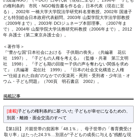
の国連NGO」（＝DCI）日本代表（現在に至る）。1996年 「子ども
の権利条約 市民・NGO報告書を作る会」日本代表（現在に至
る）。2002年 一橋大学大学院法学研究科名誉教授。2002年 国連子
ども特別総会日本政府代表顧問。2003年 山梨学院大学法学部教授
（2009年まで）。2003年 DCIジュネーブ本部理事。（2007年ま
で）。2004年 山梨学院大学法務研究科教授（2006年まで）。2012
年 弁護士（第二東京弁護士会）。
＜著作等＞
『”豊かな国”日本社会における 子供期の喪失』（共編著 花伝
社 1997）。『子どもの人権を考える』（監修・共著 第三文明
社 1998）。『子ども期の回復ー子供の声を奪わない関係を求め
て』（共編著 花伝社 1999）。『日本の社会文化構造と人権
ー”仕組まれた自由”のなかでの安楽死・死刑・受刑者・少年法・オ
ウム・子ども問題』（700頁 明石書店 2002）。
掲載記事
[連載]
子どもの権利条約に基づいた 子どもが幸せになるための、
別居・離婚・面会交流のすべて
【第1回】 片親世帯の貧困率「48.1％」、母子世帯の「養育費受け
取り率」はたった24.3％…別居が“子どもの成長に与える”残酷な現