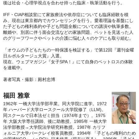
後は社会・心理学視点を合わせ持った臨床・執筆活動を行う。
IFF・CIAP相談室にて家族療法や依存症についても臨床経験を積
み、現在は東京都内でカウンセリングを行う。愛着理論を基盤にし
た子どもの権利条約や子ども問題全般についての講演や執筆多数。
離婚や、別居に伴う面会交流などの家族問題、ペットを見送った人
のグリーフワークやペットの介護に悩む人々のケアにも取り組む。
「オウムの子どもたちの一時保護を検証する」で第12回『週刊金曜
日ルポルタージュ大賞』入選。
現在、ウェブマガジン『女子SPA！』にて自身のペットロスの体験
を連載中。
著者写真・撮影：殿村忠博
福田 雅章
1962年 一橋大学法学部卒業。同大学院に進学。1972
年 ハーバード大学ロースクール大学院修了（LLM)。
同スクールで日本法ゼミ担当（1974年まで）。1975
年 大阪大学専任講師、後に助教授。1985年 一橋大学
法学部教授→大学院法学研究科教授。1987年 カリフ
ォルニア大学バークレイ校客員教授。1994年 「子どもの権利のため