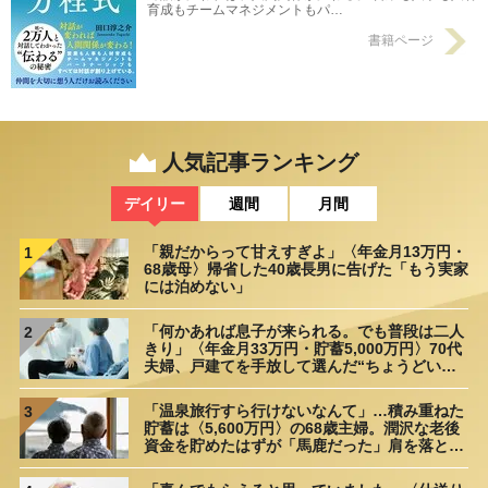
育成もチームマネジメントもパ…
書籍ページ
人気記事ランキング
デイリー
週間
月間
「親だからって甘えすぎよ」〈年金月13万円・
1
68歳母〉帰省した40歳長男に告げた「もう実家
には泊めない」
「何かあれば息子が来られる。でも普段は二人
2
きり」〈年金月33万円・貯蓄5,000万円〉70代
夫婦、戸建てを手放して選んだ“ちょうどいい
距離”
「温泉旅行すら行けないなんて」…積み重ねた
3
貯蓄は〈5,600万円〉の68歳主婦。潤沢な老後
資金を貯めたはずが「馬鹿だった」肩を落とす
理由