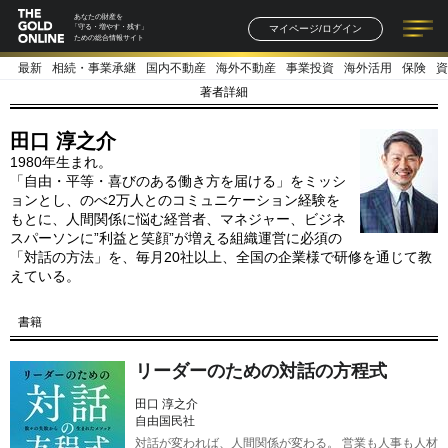
あなたの財産を
マイページ/ログイン
「守る・増やす・残す」
ための総合情報サイト
最新
相続・事業承継
国内不動産
海外不動産
事業投資
海外活用
保険
資
記事一覧
連載一覧
著者一覧
書籍一覧
セミナー情報
お知らせ
著者詳細
田口 淳之介
1980年生まれ。
「自由・平等・喜びのある働き方を届ける」をミッシ
ョンとし、のべ2万人とのコミュニケーション経験を
もとに、人間関係に悩む経営者、マネジャー、ビジネ
スパーソンに”利益と笑顔”が増える組織運営に必須の
「対話の方法」を、毎月20社以上、全国の企業様で研修を通じて教
えている。
書籍
リーダーのための対話の方程式
田口 淳之介
自由国民社
対話が変われば、人間関係が変わる。 営業も人事も人材