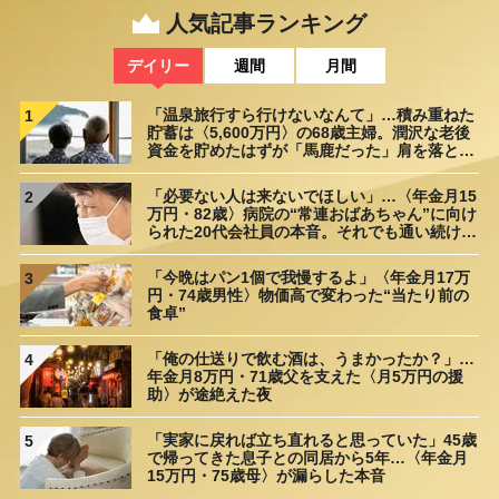
人気記事ランキング
デイリー
週間
月間
「温泉旅行すら行けないなんて」…積み重ねた
1
貯蓄は〈5,600万円〉の68歳主婦。潤沢な老後
資金を貯めたはずが「馬鹿だった」肩を落とす
理由
「必要ない人は来ないでほしい」…〈年金月15
2
万円・82歳〉病院の“常連おばあちゃん”に向け
られた20代会社員の本音。それでも通い続ける
理由
「今晩はパン1個で我慢するよ」〈年金月17万
3
円・74歳男性〉物価高で変わった“当たり前の
食卓”
「俺の仕送りで飲む酒は、うまかったか？」…
4
年金月8万円・71歳父を支えた〈月5万円の援
助〉が途絶えた夜
「実家に戻れば立ち直れると思っていた」45歳
5
で帰ってきた息子との同居から5年…〈年金月
15万円・75歳母〉が漏らした本音