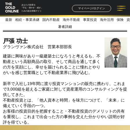
あなたの財産を
マイページ/ログイン
「守る・増やす・残す」
ための総合情報サイト
最新
相続・事業承継
国内不動産
海外不動産
事業投資
海外活用
保険
資
記事一覧
連載一覧
著者一覧
書籍一覧
セミナー情報
お知らせ
著者詳細
戸張 功士
グランヴァン株式会社 営業本部部長
建築に興味があり一級建築士になろうと考えるも、不
動産という高額商品の取引、そして商品を通して多く
の方を笑顔にし、幸せを届けられることに憧れとやり
がいを感じ営業職として不動産業界に飛び込む。
新卒で入社し19年間に渡り投資マンションの販売に携わり、これま
で3,000組を超えるご家庭に対して資産運用のコンサルティングを提
供してきた。
不動産投資とは、「他人資本と時間」を味方につけて、「未来」に
備えていく手段の一つ。
お客様の投資目的を把握すること・不動産投資のデメリットの共有
を重視し、これまで出会った方の事例を交えた分かりやい説明が好
評を得ている。