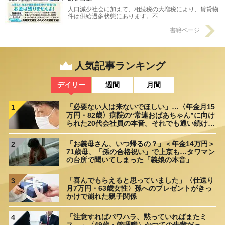
人口減少社会に加えて、相続税の大増税により、賃貸物
件は供給過多状態にあります。不…
書籍ページ
人気記事ランキング
デイリー
週間
月間
「必要ない人は来ないでほしい」…〈年金月15
1
万円・82歳〉病院の“常連おばあちゃん”に向け
られた20代会社員の本音。それでも通い続ける
理由
「お義母さん、いつ帰るの？」＜年金14万円＞
2
71歳母、「孫の合格祝い」で上京も…タワマン
の台所で聞いてしまった「義娘の本音」
「喜んでもらえると思っていました」〈仕送り
3
月7万円・63歳女性〉孫へのプレゼントがきっ
かけで崩れた親子関係
「注意すればパワハラ、黙っていればまたミ
4
ス…」〈49歳・管理職〉かつての先輩だっ