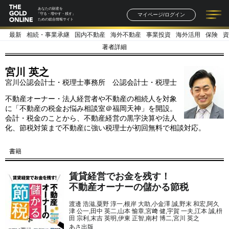
あなたの財産を
マイページ/ログイン
「守る・増やす・残す」
ための総合情報サイト
最新
相続・事業承継
国内不動産
海外不動産
事業投資
海外活用
保険
資
記事一覧
連載一覧
著者一覧
書籍一覧
セミナー情報
お知らせ
著者詳細
宮川 英之
宮川公認会計士・税理士事務所 公認会計士・税理士
不動産オーナー・法人経営者や不動産の相続人を対象
に「不動産の税金お悩み相談室＠福岡天神」を開設。
会計・税金のことから、不動産経営の黒字決算や法人
化、節税対策まで不動産に強い税理士が初回無料で相談対応。
書籍
賃貸経営でお金を残す！
不動産オーナーの儲かる節税
渡邊 浩滋,粟野 淳一,根岸 大助,小金澤 誠,野末 和宏,阿久
津 公一,田中 英二,山本 愉章,宮﨑 健,宇賀 一夫,江本 誠,枡
田 宗利,末吉 英明,伊東 正智,南村 博二,宮川 英之
あさ出版