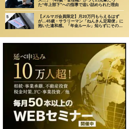
た“年上部下”への指導で追い詰められた理由
【メルマガ会員限定】月20万円もらえるはず
5
が…45歳・サラリーマン「ねんきん定期便」に
抱いた違和感。「年金ルール」知らずにそのま
ま20年…65歳で受け取ることになる年金額に唖
然「何かの間違いでは？」