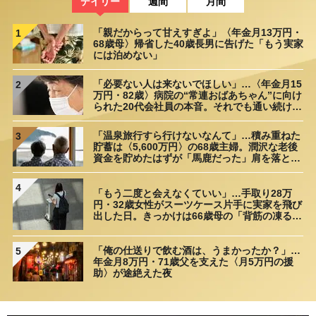
デイリー
週間
月間
「親だからって甘えすぎよ」〈年金月13万円・
1
68歳母〉帰省した40歳長男に告げた「もう実家
には泊めない」
「必要ない人は来ないでほしい」…〈年金月15
2
万円・82歳〉病院の“常連おばあちゃん”に向け
られた20代会社員の本音。それでも通い続ける
理由
「温泉旅行すら行けないなんて」…積み重ねた
3
貯蓄は〈5,600万円〉の68歳主婦。潤沢な老後
資金を貯めたはずが「馬鹿だった」肩を落とす
理由
4
「もう二度と会えなくていい」…手取り28万
円・32歳女性がスーツケース片手に実家を飛び
出した日。きっかけは66歳母の「背筋の凍る一
言」
「俺の仕送りで飲む酒は、うまかったか？」…
5
年金月8万円・71歳父を支えた〈月5万円の援
助〉が途絶えた夜