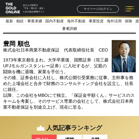
あなたの財産を
マイページ/ログイン
「守る・増やす・残す」
ための総合情報サイト
最新
相続・事業承継
国内不動産
海外不動産
事業投資
海外活用
保険
資
記事一覧
連載一覧
著者一覧
書籍一覧
セミナー情報
お知らせ
著者詳細
豊岡 順也
株式会社日本商業不動産保証 代表取締役社長 CEO
1973年東京都生まれ。大学卒業後、国際証券（現三菱
UFJモルガンスタンレー証券）に入社するが、父親の
闘病を機に退職、家業を手伝う。
その後、証券会社に入社し、株式公開引受業務に従事。主幹事を務
めた上場会社と合弁で財務のコンサルティング会社を設立し、社長
に就任。
以降、この会社をMBOにて独立。「保証金半額くん」サービスのス
キームを考案し、そのサービス専業の会社として、株式会社日本商
業不動産保証を別途立上げ、現在に至る。
人気記事ランキング