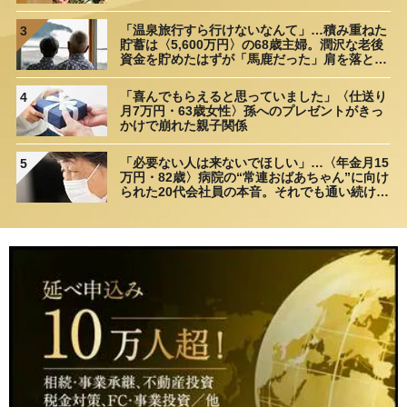
「温泉旅行すら行けないなんて」…積み重ねた
3
貯蓄は〈5,600万円〉の68歳主婦。潤沢な老後
資金を貯めたはずが「馬鹿だった」肩を落とす
理由
「喜んでもらえると思っていました」〈仕送り
4
月7万円・63歳女性〉孫へのプレゼントがきっ
かけで崩れた親子関係
「必要ない人は来ないでほしい」…〈年金月15
5
万円・82歳〉病院の“常連おばあちゃん”に向け
られた20代会社員の本音。それでも通い続ける
理由