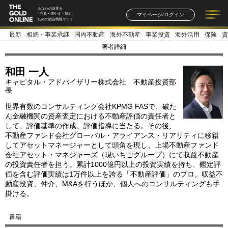
あなたの財産を
マイページ/ログイン
「守る・増やす・残す」
ための総合情報サイト
最新
相続・事業承継
国内不動産
海外不動産
事業投資
海外活用
保険
資
記事一覧
連載一覧
著者一覧
書籍一覧
セミナー情報
お知らせ
著者詳細
和田 一人
キャピタル・アドバイザリー株式会社 不動産投資部
長
世界有数のコンサルティング会社KPMG FASで、破た
ん金融機関の資産査定における不動産評価の責任者と
して、評価基準の作成、評価指導に当たる。その後、
不動産ファンド会社グローバル・アライアンス・リアリティに移籍
してアセットマネージャーとして頭角を現し、上場不動産ファンド
会社アセット・マネジャーズ（現いちごグループ）にて収益不動産
の投資責任者を担う。累計1000億円以上の投資実績を持ち、鑑定評
価を含む評価実績は1万件以上を誇る「不動産評価」のプロ。収益不
動産投資、仲介、M&Aを行うほか、個人へのコンサルティングも手
掛ける。
書籍