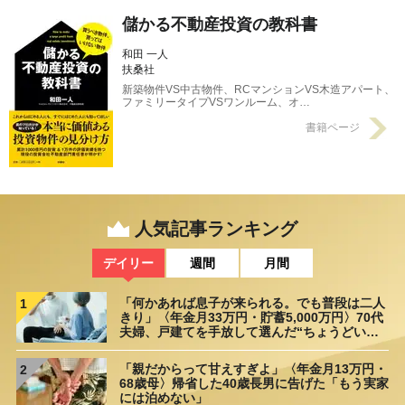
儲かる不動産投資の教科書
和田 一人
扶桑社
新築物件VS中古物件、RCマンションVS木造アパート、
ファミリータイプVSワンルーム、オ…
書籍ページ
人気記事ランキング
デイリー
週間
月間
「何かあれば息子が来られる。でも普段は二人
1
きり」〈年金月33万円・貯蓄5,000万円〉70代
夫婦、戸建てを手放して選んだ“ちょうどいい
距離”
「親だからって甘えすぎよ」〈年金月13万円・
2
68歳母〉帰省した40歳長男に告げた「もう実家
には泊めない」