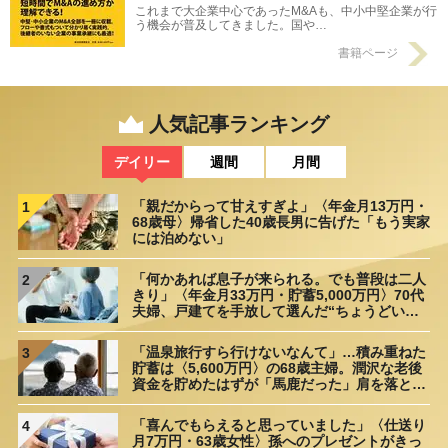
これまで大企業中心であったM&Aも、中小中堅企業が行
う機会が普及してきました。国や…
書籍ページ
人気記事ランキング
デイリー
週間
月間
「親だからって甘えすぎよ」〈年金月13万円・
1
68歳母〉帰省した40歳長男に告げた「もう実家
には泊めない」
「何かあれば息子が来られる。でも普段は二人
2
きり」〈年金月33万円・貯蓄5,000万円〉70代
夫婦、戸建てを手放して選んだ“ちょうどいい
距離”
「温泉旅行すら行けないなんて」…積み重ねた
3
貯蓄は〈5,600万円〉の68歳主婦。潤沢な老後
資金を貯めたはずが「馬鹿だった」肩を落とす
理由
「喜んでもらえると思っていました」〈仕送り
4
月7万円・63歳女性〉孫へのプレゼントがきっ