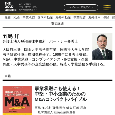
あなたの財産を
マイページ/ログイン
「守る・増やす・残す」
ための総合情報サイト
最新
相続・事業承継
国内不動産
海外不動産
事業投資
海外活用
保険
資
記事一覧
連載一覧
著者一覧
書籍一覧
セミナー情報
お知らせ
著者詳細
五島 洋
弁護士法人飛翔法律事務所 パートナー弁護士
大阪府出身、岡山大学法学部卒業、同志社大学大学院
法学研究科博士前期課程修了。1998年に弁護士登録。
M&A・事業承継・コンプライアンス・IPO支援・企業
再生・人事労務等の企業法務の他、幅広く学校法務を手掛ける。
書籍
事業承継にも使える！
中堅・中小企業のための
M&Aコンパクトバイブル
五島 洋,松村 直哉,濱永 健太,江崎 辰典
一般財団法人 経済産業調査会