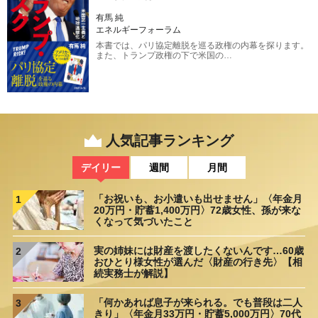
有馬 純
エネルギーフォーラム
本書では、パリ協定離脱を巡る政権の内幕を探ります。
また、トランプ政権の下で米国の…
人気記事ランキング
デイリー
週間
月間
「お祝いも、お小遣いも出せません」〈年金月
1
20万円・貯蓄1,400万円〉72歳女性、孫が来な
くなって気づいたこと
実の姉妹には財産を渡したくないんです…60歳
2
おひとり様女性が選んだ〈財産の行き先〉【相
続実務士が解説】
「何かあれば息子が来られる。でも普段は二人
3
きり」〈年金月33万円・貯蓄5,000万円〉70代