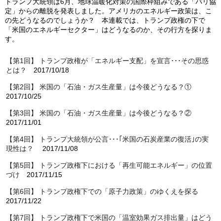
トランプ大統領は6月、
地球温暖化対策の国際枠組みである「
パリ協
定」からの離脱を発表しました。アメリカのエネルギー政策は、こ
の先どうなるのでしょうか？ 本連載では、トランプ政権の下で
「米国のエネルギーセクター」はどうなるのか、その行方を探りま
す。
【第1回】 トランプ政権が「エネルギー支配」を宣言･･･その思惑
とは？
2017/10/18
【第2回】 米国の「石油・ガス生産量」は今後どうなる？①
2017/10/25
【第3回】 米国の「石油・ガス生産量」は今後どうなる？②
2017/11/01
【第4回】 トランプ大統領が公言･･･｢米国の石炭産業の復活｣の実
現性は？
2017/11/08
【第5回】 トランプ政権下における「再生可能エネルギー」の位置
づけ
2017/11/15
【第6回】 トランプ政権下での「原子力政策」のゆくえを探る
2017/11/22
【第7回】 トランプ政権下で米国の「温室効果ガス排出量」はどう