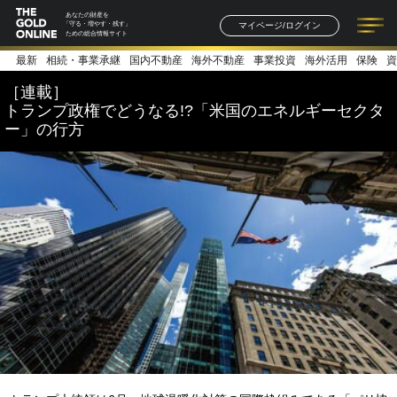
あなたの財産を
マイページ/ログイン
「守る・増やす・残す」
ための総合情報サイト
最新
相続・事業承継
国内不動産
海外不動産
事業投資
海外活用
保険
資
記事一覧
連載一覧
著者一覧
書籍一覧
セミナー情報
お知らせ
［連載］
トランプ政権でどうなる!?「米国のエネルギーセクタ
ー」の行方