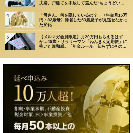
夫婦、戸建てを手放して選んだ“ちょうどいい
距離”
「母さん、何を隠しているの？」〈年金月15万
4
円・82歳母〉帰省した53歳息子が見逃せなかっ
た変化
【メルマガ会員限定】月20万円もらえるはず
5
が…45歳・サラリーマン「ねんきん定期便」に
抱いた違和感。「年金ルール」知らずにそのま
ま20年…65歳で受け取ることになる年金額に唖
然「何かの間違いでは？」