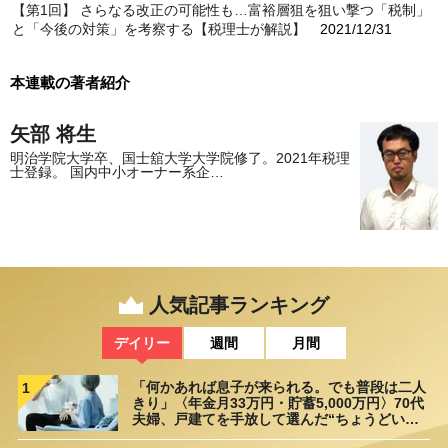
【第1回】 さらなる改正の可能性も…富裕層狙を狙い撃つ「税制」
と「今後の対策」を考察する【税理士が解説】
2021/12/31
本連載の著者紹介
矢部 将生
明治学院大学卒、国士舘大学大学院修了。2021年税理
士登録。 国内中小オーナー系企…
人気記事ランキング
デイリー
週間
月間
「何かあれば息子が来られる。でも普段は二人
1
きり」〈年金月33万円・貯蓄5,000万円〉70代
夫婦、戸建てを手放して選んだ“ちょうどいい
距離”