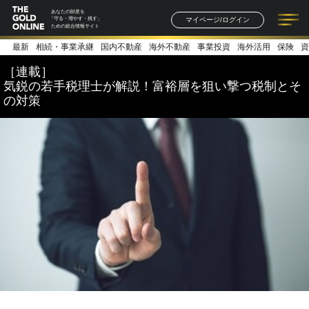
あなたの財産を
マイページ/ログイン
「守る・増やす・残す」
ための総合情報サイト
最新
相続・事業承継
国内不動産
海外不動産
事業投資
海外活用
保険
資
記事一覧
連載一覧
著者一覧
書籍一覧
セミナー情報
お知らせ
［連載］
気鋭の若手税理士が解説！富裕層を狙い撃つ税制とそ
の対策