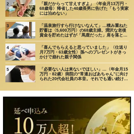
「親だからって甘えすぎよ」〈年金月13万円・
2
68歳母〉帰省した40歳長男に告げた「もう実家
には泊めない」
「温泉旅行すら行けないなんて」…積み重ねた
3
貯蓄は〈5,600万円〉の68歳主婦。潤沢な老後
資金を貯めたはずが「馬鹿だった」肩を落とす
理由
「喜んでもらえると思っていました」〈仕送り
4
月7万円・63歳女性〉孫へのプレゼントがきっ
かけで崩れた親子関係
「必要ない人は来ないでほしい」…〈年金月15
5
万円・82歳〉病院の“常連おばあちゃん”に向け
られた20代会社員の本音。それでも通い続ける
理由