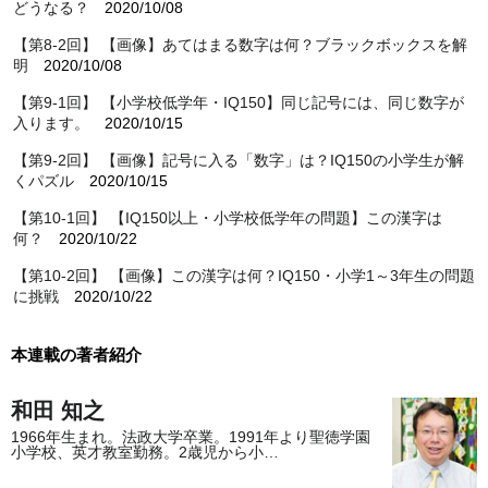
どうなる？
2020/10/08
【第8-2回】 【画像】あてはまる数字は何？ブラックボックスを解
明
2020/10/08
【第9-1回】 【小学校低学年・IQ150】同じ記号には、同じ数字が
入ります。
2020/10/15
【第9-2回】 【画像】記号に入る「数字」は？IQ150の小学生が解
くパズル
2020/10/15
【第10-1回】 【IQ150以上・小学校低学年の問題】この漢字は
何？
2020/10/22
【第10-2回】 【画像】この漢字は何？IQ150・小学1～3年生の問題
に挑戦
2020/10/22
本連載の著者紹介
和田 知之
1966年生まれ。法政大学卒業。1991年より聖徳学園
小学校、英才教室勤務。2歳児から小…