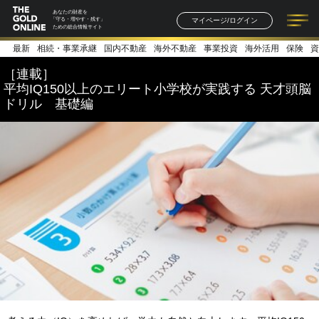
あなたの財産を
マイページ/ログイン
「守る・増やす・残す」
ための総合情報サイト
最新
相続・事業承継
国内不動産
海外不動産
事業投資
海外活用
保険
資
記事一覧
連載一覧
著者一覧
書籍一覧
セミナー情報
お知らせ
［連載］
平均IQ150以上のエリート小学校が実践する 天才頭脳
ドリル 基礎編