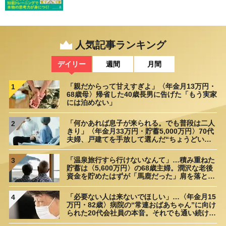
人気記事ランキング
デイリー
週間
月間
「親だからって甘えすぎよ」〈年金月13万円・
1
68歳母〉帰省した40歳長男に告げた「もう実家
には泊めない」
「何かあれば息子が来られる。でも普段は二人
2
きり」〈年金月33万円・貯蓄5,000万円〉70代
夫婦、戸建てを手放して選んだ“ちょうどいい
距離”
「温泉旅行すら行けないなんて」…積み重ねた
3
貯蓄は〈5,600万円〉の68歳主婦。潤沢な老後
資金を貯めたはずが「馬鹿だった」肩を落とす
理由
「必要ない人は来ないでほしい」…〈年金月15
4
万円・82歳〉病院の“常連おばあちゃん”に向け
られた20代会社員の本音。それでも通い続ける
理由