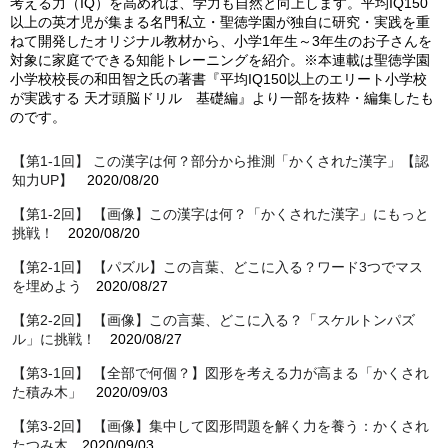
考える力（IQ）を高めれば、学力も自然と向上します。平均IQ150
以上の英才児が集まる名門私立・聖徳学園が独自に研究・実践を重
ねて開発したオリジナル教材から、小学1年生～3年生のお子さんを
対象に家庭でできる知能トレーニングを紹介。※本連載は聖徳学園
小学校校長の和田智之氏の著書『平均IQ150以上のエリート小学校
が実践する 天才頭脳ドリル 基礎編』より一部を抜粋・編集したも
のです。
【第1-1回】 この漢字は何？部分から推測「かくされた漢字」【認
知力UP】
2020/08/20
【第1-2回】 【画像】この漢字は何？「かくされた漢字」にもっと
挑戦！
2020/08/20
【第2-1回】 【パズル】この言葉、どこに入る？ワード3つでマス
を埋めよう
2020/08/27
【第2-2回】 【画像】この言葉、どこに入る？「スケルトンパズ
ル」に挑戦！
2020/08/27
【第3-1回】 【全部で何個？】図形を考える力が高まる「かくされ
た積み木」
2020/09/03
【第3-2回】 【画像】集中して図形問題を解く力を養う：かくされ
たつみ木
2020/09/03