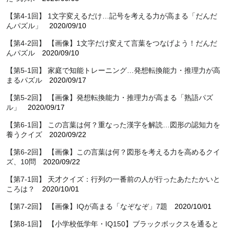
【第4-1回】 1文字変えるだけ…記号を考える力が高まる「だんだ
んパズル」
2020/09/10
【第4-2回】 【画像】1文字だけ変えて言葉をつなげよう！だんだ
んパズル
2020/09/10
【第5-1回】 家庭で知能トレーニング…発想転換能力・推理力が高
まるパズル
2020/09/17
【第5-2回】 【画像】発想転換能力・推理力が高まる「熟語パズ
ル」
2020/09/17
【第6-1回】 この言葉は何？重なった漢字を解読…図形の認知力を
養うクイズ
2020/09/22
【第6-2回】 【画像】この言葉は何？図形を考える力を高めるクイ
ズ、10問
2020/09/22
【第7-1回】 天才クイズ：行列の一番前の人が行ったあたたかいと
ころは？
2020/10/01
【第7-2回】 【画像】IQが高まる「なぞなぞ」7題
2020/10/01
【第8-1回】 【小学校低学年・IQ150】ブラックボックスを通ると