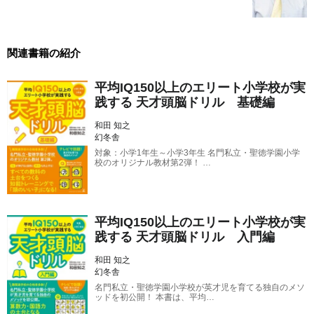
関連書籍の紹介
平均IQ150以上のエリート小学校が実
践する 天才頭脳ドリル 基礎編
和田 知之
幻冬舎
対象：小学1年生～小学3年生 名門私立・聖徳学園小学
校のオリジナル教材第2弾！ …
平均IQ150以上のエリート小学校が実
践する 天才頭脳ドリル 入門編
和田 知之
幻冬舎
名門私立・聖徳学園小学校が英才児を育てる独自のメソ
ッドを初公開！ 本書は、平均…