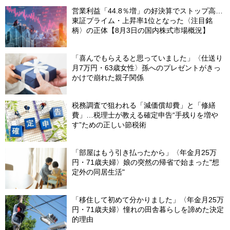
営業利益「44.8％増」の好決算でストップ高…
東証プライム・上昇率1位となった〈注目銘
柄〉の正体【8月3日の国内株式市場概況】
「喜んでもらえると思っていました」〈仕送り
月7万円・63歳女性〉孫へのプレゼントがきっ
かけで崩れた親子関係
税務調査で狙われる「減価償却費」と「修繕
費」…税理士が教える確定申告“手残りを増や
す”ための正しい節税術
「部屋はもう引き払ったから」〈年金月25万
円・71歳夫婦〉娘の突然の帰省で始まった"想
定外の同居生活"
「移住して初めて分かりました」〈年金月25万
円・71歳夫婦〉憧れの田舎暮らしを諦めた決定
的理由