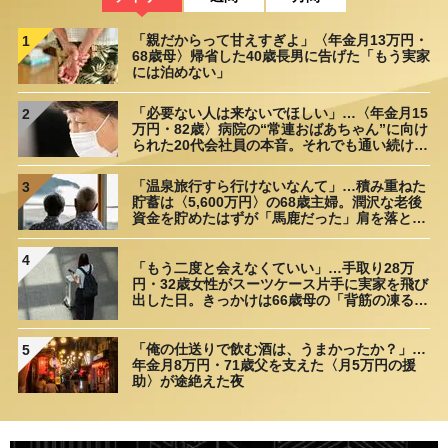
「親だからって甘えすぎよ」〈年金月13万円・
1
68歳母〉帰省した40歳長男に告げた「もう実家
には泊めない」
「必要ない人は来ないでほしい」…〈年金月15
2
万円・82歳〉病院の“常連おばあちゃん”に向け
られた20代会社員の本音。それでも通い続ける
理由
「温泉旅行すら行けないなんて」…積み重ねた
3
貯蓄は〈5,600万円〉の68歳主婦。潤沢な老後
資金を貯めたはずが「馬鹿だった」肩を落とす
理由
4
「もう二度と会えなくていい」…手取り28万
円・32歳女性がスーツケース片手に実家を飛び
出した日。きっかけは66歳母の「背筋の凍る一
言」
「俺の仕送りで飲む酒は、うまかったか？」…
5
年金月8万円・71歳父を支えた〈月5万円の援
助〉が途絶えた夜