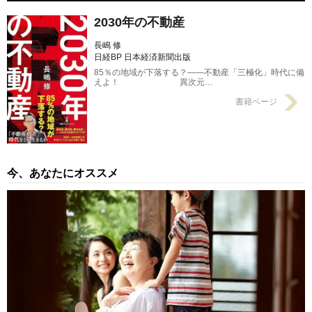
2030年の不動産
長嶋 修
日経BP 日本経済新聞出版
85％の地域が下落する？――不動産「三極化」時代に備
えよ！ 異次元…
書籍ページ
今、あなたにオススメ