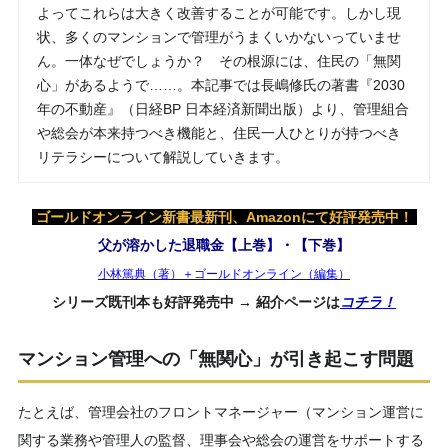
よってこれらは大きく改善することが可能です。しかし現
状、多くのマンションで管理がうまくいかないっていませ
ん。一体なぜでしょうか？ その根源には、住民の「無関
心」があるようで……。本記事では長嶋修氏の著書『2030
年の不動産』（日経BP 日本経済新聞出版）より、管理組合
や総会が本来持つべき機能と、住民一人ひとりが持つべき
リテラシーについて解説していきます。
ゴールドオンライン新書最新刊、Amazonにて好評発売中！
父が溶かした退職金【上巻】・【下巻】
小林篤典（著）＋ゴールドオンライン（編集）
シリーズ既刊本も好評発売中 → 紹介ページは
コチラ！
マンション管理への「無関心」が引き起こす問題
たとえば、管理会社のフロントマネージャー（マンション運営に
関する業務や管理人の監督、理事会や総会の運営をサポートする