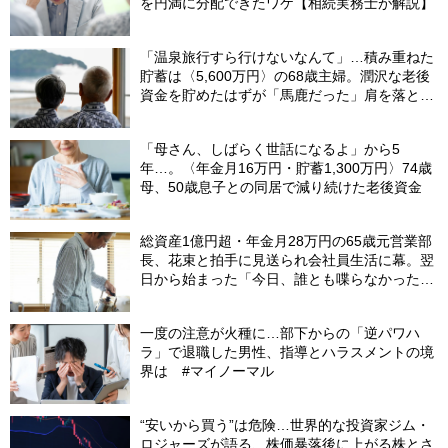
を円満に分配できたワケ【相続実務士が解説】
「温泉旅行すら行けないなんて」…積み重ねた
貯蓄は〈5,600万円〉の68歳主婦。潤沢な老後
資金を貯めたはずが「馬鹿だった」肩を落とす
理由
「母さん、しばらく世話になるよ」から5
年…。〈年金月16万円・貯蓄1,300万円〉74歳
母、50歳息子との同居で減り続けた老後資金
総資産1億円超・年金月28万円の65歳元営業部
長、花束と拍手に見送られ会社員生活に幕。翌
日から始まった「今日、誰とも喋らなかった」
の余生
一度の注意が火種に…部下からの「逆パワハ
ラ」で退職した男性、指導とハラスメントの境
界は #マイノーマル
“安いから買う”は危険…世界的な投資家ジム・
ロジャーズが語る、株価暴落後に上がる株とさ