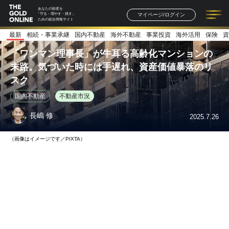
あなたの財産を
マイページ/ログイン
「守る・増やす・残す」
ための総合情報サイト
最新
相続・事業承継
国内不動産
海外不動産
事業投資
海外活用
保険
資
記事一覧
連載一覧
著者一覧
書籍一覧
セミナー情報
お知らせ
「ワンマン理事長」が牛耳る高齢化マンションの
末路。気づいた時には手遅れ、資産価値暴落のリ
スク
国内不動産
不動産市況
長嶋 修
2025.7.26
（画像はイメージです／PIXTA）