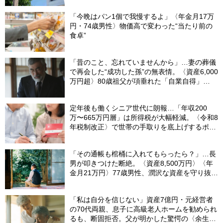
「今晩はパン1個で我慢するよ」〈年金月17万
円・74歳男性〉物価高で変わった“当たり前の
食卓”
「昔のこと、忘れていませんから」…妻の葬儀
で再会した“成功した孫”の無表情。〈資産6,000
万円超〉80歳祖父が項垂れた「自業自得」
【CFPの助言】
定年後も働くシニア世代に朗報…「年収200
万〜665万円層」は所得税が大幅軽減。〈令和8
年税制改正〉で世帯の手取りを底上げするポイ
ント【CFPが解説】
「その通帳も棺桶に入れてもらったら？」…長
男が叩きつけた断絶。〈資産8,500万円〉〈年
金月21万円〉77歳男性、潤沢な資産を守り抜い
た“代償”
「私は自分を信じない」資産7億円・元経営者
の70代両親、息子に高級老人ホームを勧められ
るも、断固拒否。父が明かした驚愕の〈余生計