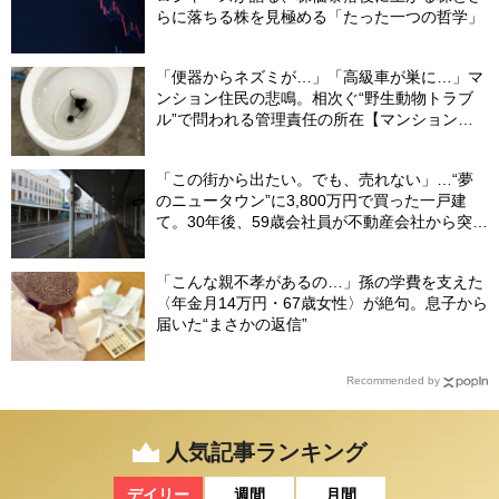
らに落ちる株を見極める「たった一つの哲学」
「便器からネズミが…」「高級車が巣に…」マ
ンション住民の悲鳴。相次ぐ“野生動物トラブ
ル”で問われる管理責任の所在【マンション管
理士が警鐘】
「この街から出たい。でも、売れない」…“夢
のニュータウン”に3,800万円で買った一戸建
て。30年後、59歳会社員が不動産会社から突き
つけられた「残酷な現実」
「こんな親不孝があるの…」孫の学費を支えた
〈年金月14万円・67歳女性〉が絶句。息子から
届いた“まさかの返信”
Recommended by
人気記事ランキング
デイリー
週間
月間