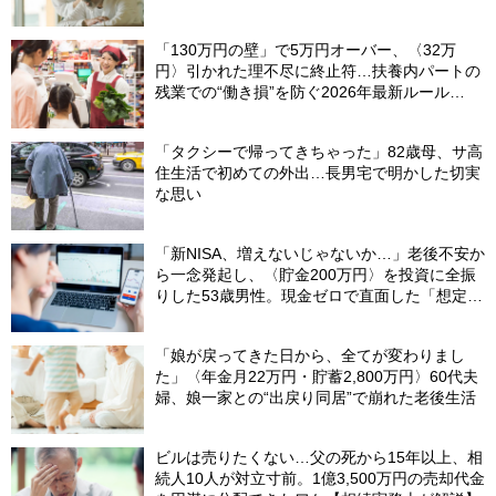
画〉【FPが解説】
「130万円の壁」で5万円オーバー、〈32万
円〉引かれた理不尽に終止符…扶養内パートの
残業での“働き損”を防ぐ2026年最新ルール
【CFPが解説】
「タクシーで帰ってきちゃった」82歳母、サ高
住生活で初めての外出…長男宅で明かした切実
な思い
「新NISA、増えないじゃないか…」老後不安か
ら一念発起し、〈貯金200万円〉を投資に全振
りした53歳男性。現金ゼロで直面した「想定外
の出費」【FPの助言】
「娘が戻ってきた日から、全てが変わりまし
た」〈年金月22万円・貯蓄2,800万円〉60代夫
婦、娘一家との“出戻り同居”で崩れた老後生活
ビルは売りたくない…父の死から15年以上、相
続人10人が対立寸前。1億3,500万円の売却代金