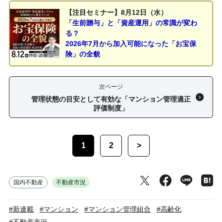
【注目セミナー】8月12日（水）
「生前贈与」と「資産運用」の常識が変わ
る？
2026年7月から加入可能になった「お宝保
険」の全貌
次ページ
管理状態の目安として有効な「マンション管理適正
評価制度」
1
2
>
国内不動産
不動産市況
#新連載
#マンション
#マンション管理組合
#高齢化