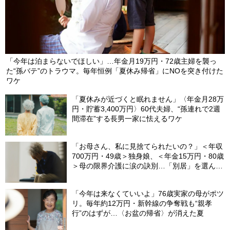
「今年は泊まらないでほしい」…年金月19万円・72歳主婦を襲っ
た“孫バテ”のトラウマ。毎年恒例「夏休み帰省」にNOを突き付けた
ワケ
「夏休みが近づくと眠れません」〈年金月28万
円・貯蓄3,400万円〉60代夫婦、“孫連れで2週
間滞在”する長男一家に怯えるワケ
「お母さん、私に見捨てられたいの？」＜年収
700万円・49歳＞独身娘、＜年金15万円・80歳
＞母の限界介護に涙の訣別…「別居」を選んだ
娘を襲った“罪悪感”の正体
「今年は来なくていいよ」76歳実家の母がポツ
リ。毎年約12万円・新幹線の争奪戦も“親孝
行”のはずが…〈お盆の帰省〉が消えた夏