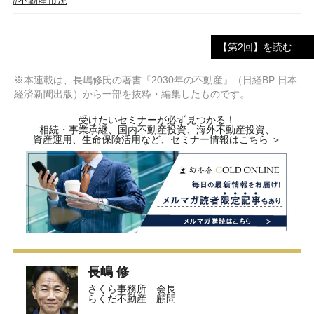
#不動産市況
【第2回】を読む
※本連載は、長嶋修氏の著書『2030年の不動産』（日経BP 日本
経済新聞出版）から一部を抜粋・編集したものです。
受けたいセミナーが必ず見つかる！
相続・事業承継、国内不動産投資、海外不動産投資、
資産運用、生命保険活用など、セミナー情報はこちら ＞
長嶋 修
さくら事務所 会長
らくだ不動産 顧問