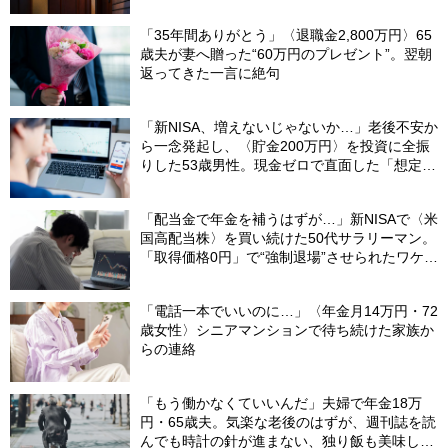
た“破綻の影”
「35年間ありがとう」〈退職金2,800万円〉65
歳夫が妻へ贈った“60万円のプレゼント”。翌朝
返ってきた一言に絶句
「新NISA、増えないじゃないか…」老後不安か
ら一念発起し、〈貯金200万円〉を投資に全振
りした53歳男性。現金ゼロで直面した「想定外
の出費」【FPの助言】
「配当金で年金を補うはずが…」新NISAで〈米
国高配当株〉を買い続けた50代サラリーマン。
「取得価格0円」で“強制退場”させられたワケ
【CFPが解説】
「電話一本でいいのに…」〈年金月14万円・72
歳女性〉シニアマンションで待ち続けた家族か
らの連絡
「もう働かなくていいんだ」夫婦で年金18万
円・65歳夫。気楽な老後のはずが、週刊誌を読
んでも時計の針が進まない、独り飯も美味しく