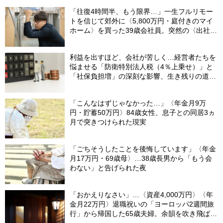
「往復4時間半、もう限界…」一生フルリモー
トを信じて郊外に〈5,800万円・庭付きのマイ
ホーム〉を買った39歳会社員。突然の〈出社
令〉に翻弄される“家族の日常”
利益を出すほど、会社が苦しく…経営者たちを
悩ませる「防衛特別法人税（4％上乗せ）」と
「社保負担増」の深刻な影響、生き残りの道
は？
「こんなはずじゃなかった…」〈年金月9万
円・貯蓄50万円〉84歳女性、息子との同居3ヵ
月で突きつけられた現実
「ごちそうしたことを後悔しています」〈年金
月17万円・69歳母〉…38歳長男から「もう会
わない」と告げられた夜
「おかえりなさい」…〈資産4,000万円〉〈年
金月22万円〉退職祝いの「ヨーロッパ2週間旅
行」から帰国した65歳夫婦。余韻を吹き飛ばし