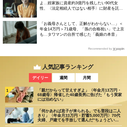
よ…姪家族に資産約3億円を残したい90代女
性、〈法定相続人ではない相手〉に財産を託せ
たワケ【相続実務士が解説】
「お義母さんとして、正解がわからない…」＜
年金14万円＞71歳母、「孫の合格祝い」で上京
も…タワマンの台所で感じた「義娘の本音」
Recommended by
人気記事ランキング
デイリー
週間
月間
「親だからって甘えすぎよ」〈年金月13万円・
1
68歳母〉帰省した40歳長男に告げた「もう実家
には泊めない」
「何かあれば息子が来られる。でも普段は二人
2
きり」〈年金月33万円・貯蓄5,000万円〉70代
夫婦、戸建てを手放して選んだ“ちょうどいい
距離”