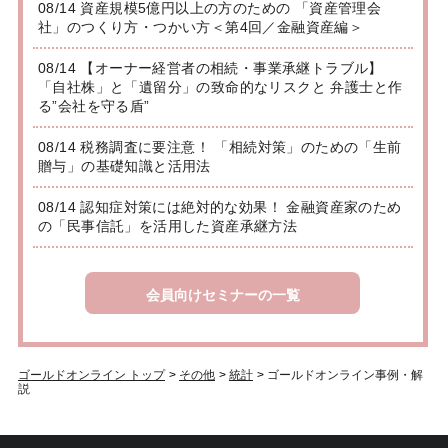
08/14 資産規模5億円以上の方のための 「資産管理会
社」のつくり方・つかい方＜第4回／金融資産編＞
08/14 【オーナー経営者の相続・事業承継トラブル】
「自社株」と「遺留分」の致命的なリスクと 弁護士と作
る”会社を守る盾”
08/14 税務調査に要注意！ 「相続対策」のための「生前
贈与」の基礎知識と活用法
08/14 認知症対策には絶対的な効果！ 金融資産家のため
の「民事信託」を活用した資産承継方法
会員向けセミナーの一覧
ゴールドオンライン トップ
>
その他
>
統計
>
ゴールドオンライン事例・解
説