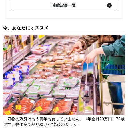
円・貯蓄2,600万円〉60代夫婦が夏休みを恐れる理由
NEW
連載記事一覧
2026/08/08
「母さん、裏切ってすまない…」亡き妻の写真に手を合わせる71
歳父の落胆。〈年金16万円〉〈資産1,700万円〉真面目な父が、
今、あなたにオススメ
孤独の中で失った「40万円と自尊心」
2026/08/08
NEW
「やっぱり娘の子が一番可愛いわ」…援助額は合計800万円超・
露骨な“孫差別”を続けた79歳女性、介護施設で直面した「自業自
得」
2026/08/08
NEW
「好物の刺身はもう何年も買っていません」〈年金月20万円〉76歳
男性、物価高で削り続けた“老後の楽しみ”