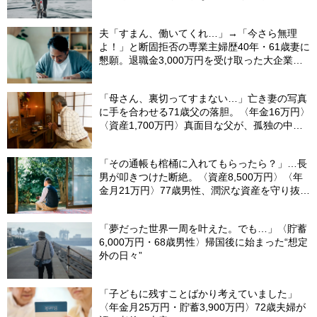
ない日々…半年後、“時給1200円のバイト”を始
めたシニアの現実
夫「すまん、働いてくれ…」→「今さら無理
よ！」と断固拒否の専業主婦歴40年・61歳妻に
懇願。退職金3,000万円を受け取った大企業元
本部長の69歳夫が、妻に頭を下げた理由【FP
が解説】
「母さん、裏切ってすまない…」亡き妻の写真
に手を合わせる71歳父の落胆。〈年金16万円〉
〈資産1,700万円〉真面目な父が、孤独の中で
失った「40万円と自尊心」
「その通帳も棺桶に入れてもらったら？」…長
男が叩きつけた断絶。〈資産8,500万円〉〈年
金月21万円〉77歳男性、潤沢な資産を守り抜い
た“代償”
「夢だった世界一周を叶えた。でも…」〈貯蓄
6,000万円・68歳男性〉帰国後に始まった“想定
外の日々”
「子どもに残すことばかり考えていました」
〈年金月25万円・貯蓄3,900万円〉72歳夫婦が