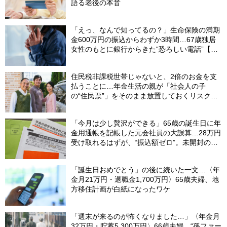
語る老後の本音
「えっ、なんで知ってるの？」生命保険の満期
金600万円の振込からわずか3時間…67歳独居
女性のもとに銀行からきた“恐ろしい電話”【FP
が解説】
住民税非課税世帯じゃないと、2倍のお金を支
払うことに…年金生活の親が「社会人の子
の“住民票”」をそのまま放置しておくリスク。
解決策は「世帯分離」【社労士の助言】
「今月は少し贅沢ができる」65歳の誕生日に年
金用通帳を記帳した元会社員の大誤算…28万円
受け取れるはずが、“振込額ゼロ”。未開封の郵
便物に紛れていた〈緑色の封筒〉の正体【FPが
解説】
「誕生日おめでとう」の後に続いた一文…〈年
金月21万円・退職金1,700万円〉65歳夫婦、地
方移住計画が白紙になったワケ
「週末が来るのが怖くなりました…」〈年金月
32万円・貯蓄5,300万円〉66歳夫婦、“孫ファー