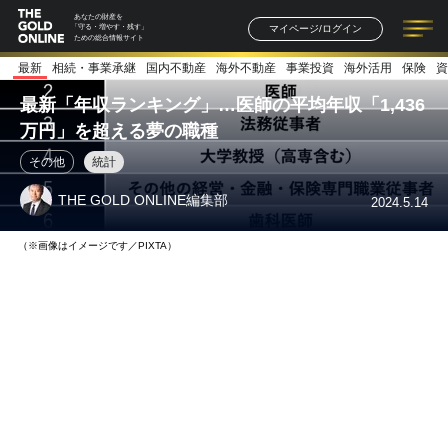
あなたの財産を
マイページ/ログイン
「守る・増やす・残す」
ための総合情報サイト
最新
相続・事業承継
国内不動産
海外不動産
事業投資
海外活用
保険
資
記事一覧
連載一覧
著者一覧
書籍一覧
セミナー情報
お知らせ
最新「年収ランキング」…医師の平均年収「1,436
万円」を超える夢の職種
その他
統計
THE GOLD ONLINE編集部
2024.5.14
（※画像はイメージです／PIXTA）