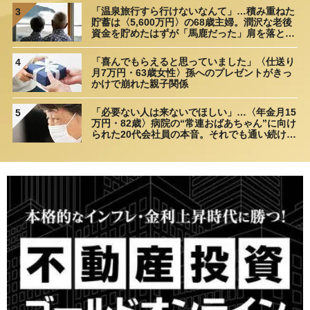
「温泉旅行すら行けないなんて」…積み重ねた
3
貯蓄は〈5,600万円〉の68歳主婦。潤沢な老後
資金を貯めたはずが「馬鹿だった」肩を落とす
理由
「喜んでもらえると思っていました」〈仕送り
4
月7万円・63歳女性〉孫へのプレゼントがきっ
かけで崩れた親子関係
「必要ない人は来ないでほしい」…〈年金月15
5
万円・82歳〉病院の“常連おばあちゃん”に向け
られた20代会社員の本音。それでも通い続ける
理由