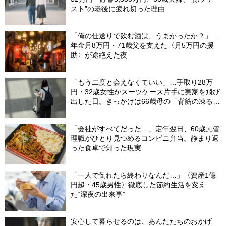
スト”の老後に疲れ切った理由
「俺の仕送りで飲む酒は、うまかったか？」…
年金月8万円・71歳父を支えた〈月5万円の援
助〉が途絶えた夜
「もう二度と会えなくていい」…手取り28万
円・32歳女性がスーツケース片手に実家を飛び
出した日。きっかけは66歳母の「背筋の凍る一
言」
「会社がすべてだった…」定年翌日、60歳元管
理職がひとり見つめるコンビニ弁当。静まり返
った食卓で知った現実
「一人で倒れたら終わりなんだ…」〈資産1億
円超・45歳男性〉徹底した節約生活を変え
た“深夜の出来事”
安心して暮らせるのは、あんたたちのおかげ