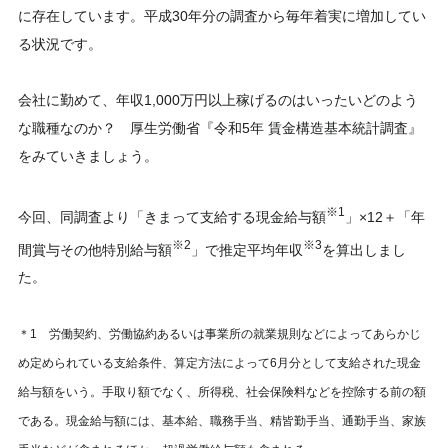
に存在しています。平成30年分の調査から毎年着実に増加してい
る状況です。
会社に勤めて、年収1,000万円以上稼げるのはいったいどのよう
な職種なのか？ 厚生労働省『令和5年 賃金構造基本統計調査』
をみていきましょう。
※1
今回、同調査より「きまって支給する現金給与額
」×12＋「年
※2
※3
間賞与その他特別給与額
」で推定平均年収
を算出しまし
た。
＊1 労働契約、労働協約あるいは事業所の就業規則などによってあらかじ
め定められている支給条件、算定方法によって6月分として支給された現金
給与額をいう。手取り額でなく、所得税、社会保険料などを控除する前の額
である。現金給与額には、基本給、職務手当、精皆勤手当、通勤手当、家族