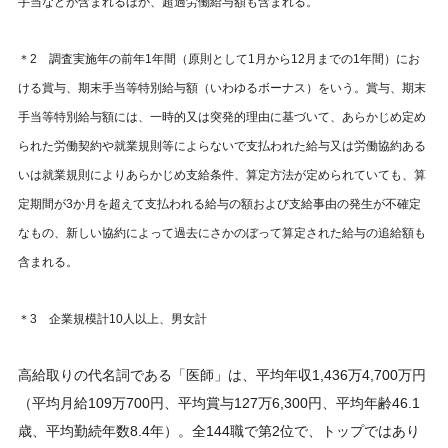
手当などが含まれるほか、超過労働給与額も含まれる。
＊2 調査実施年の前年1年間（原則として1月から12月までの1年間）にお
ける賞与、期末手当等特別給与額（いわゆるボーナス）をいう。賞与、期末
手当等特別給与額には、一時的又は突発的理由に基づいて、あらかじめ定め
られた労働契約や就業規則等によらないで支払われた給与又は労働協約ある
いは就業規則によりあらかじめ支給条件、算定方法が定められていても、算
定期間が3か月を超えて支払われる給与の額および支給事由の発生が不確定
なもの、新しい協約によって過去にさかのぼって算定された給与の追給額も
含まれる。
＊3 企業規模計10人以上、男女計
高給取りの代名詞である「医師」は、平均年収1,436万4,700万円
（平均月給109万700円、平均賞与127万6,300円、平均年齢46.1
歳、平均勤続年数8.4年）。全144職で第2位で、トップではあり