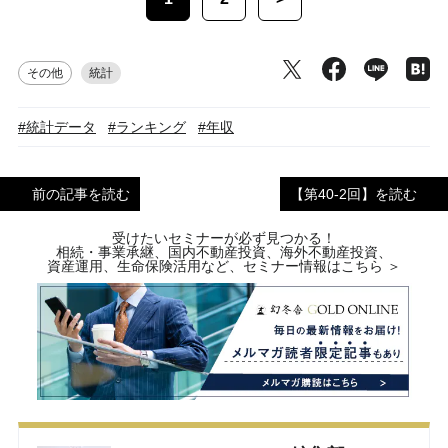
その他
統計
#統計データ
#ランキング
#年収
前の記事を読む
【第40-2回】を読む
受けたいセミナーが必ず見つかる！
相続・事業承継、国内不動産投資、海外不動産投資、
資産運用、生命保険活用など、セミナー情報はこちら ＞