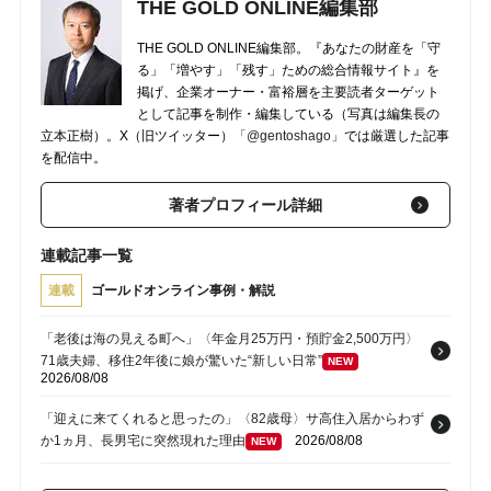
THE GOLD ONLINE編集部
THE GOLD ONLINE編集部。『あなたの財産を「守
る」「増やす」「残す」ための総合情報サイト』を
掲げ、企業オーナー・富裕層を主要読者ターゲット
として記事を制作・編集している（写真は編集長の
立本正樹）。X（旧ツイッター）
「@gentoshago」
では厳選した記事
を配信中。
著者プロフィール詳細
連載記事一覧
連載
ゴールドオンライン事例・解説
「老後は海の見える町へ」〈年金月25万円・預貯金2,500万円〉
71歳夫婦、移住2年後に娘が驚いた“新しい日常”
NEW
2026/08/08
「迎えに来てくれると思ったの」〈82歳母〉サ高住入居からわず
か1ヵ月、長男宅に突然現れた理由
2026/08/08
NEW
「今年も全部お願いね」娘夫婦から届いた連絡…〈年金月27万