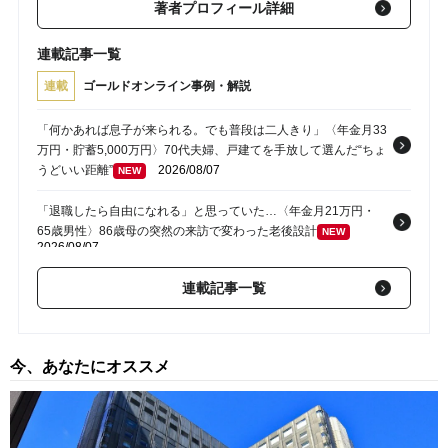
著者プロフィール詳細
連載記事一覧
連載
ゴールドオンライン事例・解説
「何かあれば息子が来られる。でも普段は二人きり」〈年金月33
万円・貯蓄5,000万円〉70代夫婦、戸建てを手放して選んだ“ちょ
うどいい距離”
2026/08/07
NEW
「退職したら自由になれる」と思っていた…〈年金月21万円・
65歳男性〉86歳母の突然の来訪で変わった老後設計
NEW
2026/08/07
「親だからって甘えすぎよ」〈年金月13万円・68歳母〉帰省し
連載記事一覧
た40歳長男に告げた「もう実家には泊めない」
NEW
2026/08/07
「お母さん、何これ…？」＜年金18万円＞75歳母の家で、頭が
今、あなたにオススメ
真っ白になった45歳娘。築45年の実家に「ゴミ屋敷の予兆」
と、渡された“絶望のメモ”
2026/08/07
NEW
「もう二度と会えなくていい」…手取り28万円・32歳女性がス