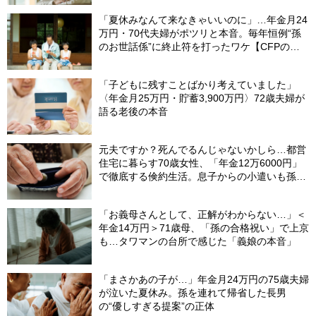
「夏休みなんて来なきゃいいのに」…年金月24
万円・70代夫婦がポツリと本音。毎年恒例“孫
のお世話係”に終止符を打ったワケ【CFPの助
言】
「子どもに残すことばかり考えていました」
〈年金月25万円・貯蓄3,900万円〉72歳夫婦が
語る老後の本音
元夫ですか？死んでるんじゃないかしら…都営
住宅に暮らす70歳女性、「年金12万6000円」
で徹底する倹約生活。息子からの小遣いも孫の
お年玉にあて、コツコツ貯めた「驚きの貯蓄
額」
「お義母さんとして、正解がわからない…」＜
年金14万円＞71歳母、「孫の合格祝い」で上京
も…タワマンの台所で感じた「義娘の本音」
「まさかあの子が…」年金月24万円の75歳夫婦
が泣いた夏休み。孫を連れて帰省した長男
の“優しすぎる提案”の正体