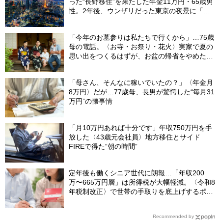
った“長野移住”を果たした年金11万円・65歳男
性。2年後、ウンザリだった東京の夜景に「癒
された」ワケ
「今年のお墓参りは私たちで行くから」…75歳
母の電話。〈お寺・お祭り・花火〉実家で夏の
思い出をつくるはずが、お盆の帰省をやめた理
由
「母さん、そんなに稼いでいたの？」〈年金月
8万円〉だが…77歳母、長男が驚愕した“毎月31
万円”の懐事情
「月10万円あれば十分です」年収750万円を手
放した〈43歳元会社員〉地方移住とサイド
FIREで得た“朝の時間”
定年後も働くシニア世代に朗報…「年収200
万〜665万円層」は所得税が大幅軽減。〈令和8
年税制改正〉で世帯の手取りを底上げするポイ
ント【CFPが解説】
Recommended by