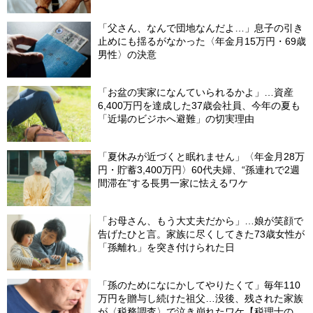
「父さん、なんで団地なんだよ…」息子の引き
止めにも揺るがなかった〈年金月15万円・69歳
男性〉の決意
「お盆の実家になんていられるかよ」…資産
6,400万円を達成した37歳会社員、今年の夏も
「近場のビジホへ避難」の切実理由
「夏休みが近づくと眠れません」〈年金月28万
円・貯蓄3,400万円〉60代夫婦、“孫連れで2週
間滞在”する長男一家に怯えるワケ
「お母さん、もう大丈夫だから」…娘が笑顔で
告げたひと言。家族に尽くしてきた73歳女性が
「孫離れ」を突き付けられた日
「孫のためになにかしてやりたくて」毎年110
万円を贈与し続けた祖父…没後、残された家族
が〈税務調査〉で泣き崩れたワケ【税理士の助