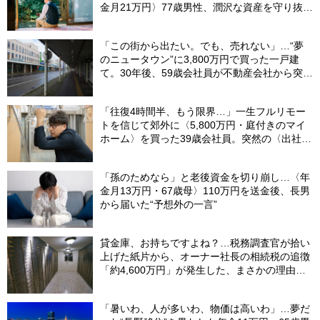
金月21万円〉77歳男性、潤沢な資産を守り抜い
た“代償”
「この街から出たい。でも、売れない」…“夢
のニュータウン”に3,800万円で買った一戸建
て。30年後、59歳会社員が不動産会社から突き
つけられた「残酷な現実」
「往復4時間半、もう限界…」一生フルリモー
トを信じて郊外に〈5,800万円・庭付きのマイ
ホーム〉を買った39歳会社員。突然の〈出社
令〉に翻弄される“家族の日常”
「孫のためなら」と老後資金を切り崩し…〈年
金月13万円・67歳母〉110万円を送金後、長男
から届いた“予想外の一言”
貸金庫、お持ちですよね？…税務調査官が拾い
上げた紙片から、オーナー社長の相続税の追徴
「約4,600万円」が発生した、まさかの理由
【税理士が解説】
「暑いわ、人が多いわ、物価は高いわ」…夢だ