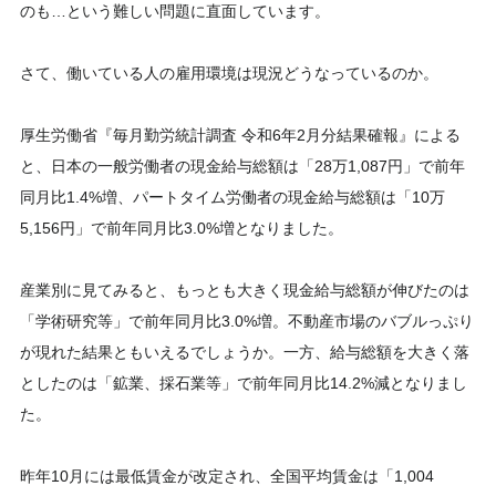
のも…という難しい問題に直面しています。
さて、働いている人の雇用環境は現況どうなっているのか。
厚生労働省『毎月勤労統計調査 令和6年2月分結果確報』による
と、日本の一般労働者の現金給与総額は「28万1,087円」で前年
同月比1.4%増、パートタイム労働者の現金給与総額は「10万
5,156円」で前年同月比3.0%増となりました。
産業別に見てみると、もっとも大きく現金給与総額が伸びたのは
「学術研究等」で前年同月比3.0%増。不動産市場のバブルっぷり
が現れた結果ともいえるでしょうか。一方、給与総額を大きく落
としたのは「鉱業、採石業等」で前年同月比14.2%減となりまし
た。
昨年10月には最低賃金が改定され、全国平均賃金は「1,004