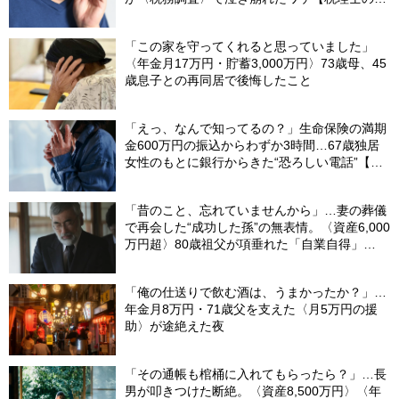
言】
「この家を守ってくれると思っていました」
〈年金月17万円・貯蓄3,000万円〉73歳母、45
歳息子との再同居で後悔したこと
「えっ、なんで知ってるの？」生命保険の満期
金600万円の振込からわずか3時間…67歳独居
女性のもとに銀行からきた“恐ろしい電話”【FP
が解説】
「昔のこと、忘れていませんから」…妻の葬儀
で再会した“成功した孫”の無表情。〈資産6,000
万円超〉80歳祖父が項垂れた「自業自得」
【CFPの助言】
「俺の仕送りで飲む酒は、うまかったか？」…
年金月8万円・71歳父を支えた〈月5万円の援
助〉が途絶えた夜
「その通帳も棺桶に入れてもらったら？」…長
男が叩きつけた断絶。〈資産8,500万円〉〈年