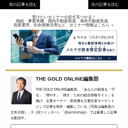
前の記事を読む
次の記事を読む
受けたいセミナーが必ず見つかる！
相続・事業承継、国内不動産投資、海外不動産投資、
資産運用、生命保険活用など、セミナー情報はこちら ＞
THE GOLD ONLINE編集部
THE GOLD ONLINE編集部。『あなたの財産を「守
る」「増やす」「残す」ための総合情報サイト』を
掲げ、企業オーナー・富裕層を主要読者ターゲット
として記事を制作・編集している（写真は編集長の
立本正樹）。X（旧ツイッター）
「@gentoshago」
では厳選した記事
を配信中。