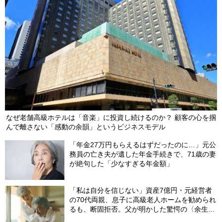
ーツケース片手に実家を飛び出した日。きっかけは66歳母の「背
筋の凍る一言」
2026/08/07
NEW
なぜ老舗高級ホテルは「音楽」に投資し続けるのか？ 顧客の心を掴
んで離さない「感動の余韻」というビジネスモデル
「年金27万円もらえるはずだったのに…」元公
務員の亡き夫が遺した年金手続きで、71歳の妻
が絶句した「少なすぎる年金額」
「私は自分を信じない」資産7億円・元経営者
の70代両親、息子に高級老人ホームを勧められ
るも、断固拒否。父が明かした驚愕の〈余生計
画〉【FPが解説】