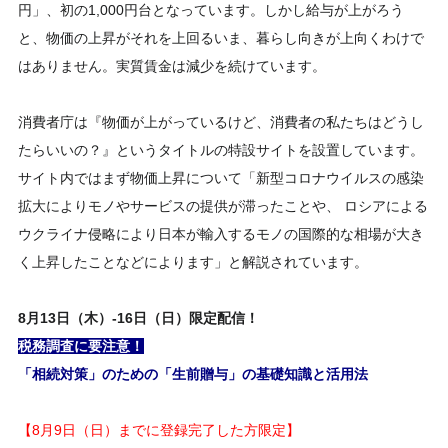
円」、初の1,000円台となっています。しかし給与が上がろう
と、物価の上昇がそれを上回るいま、暮らし向きが上向くわけで
はありません。実質賃金は減少を続けています。
消費者庁は『物価が上がっているけど、消費者の私たちはどうし
たらいいの？』というタイトルの特設サイトを設置しています。
サイト内ではまず物価上昇について「新型コロナウイルスの感染
拡大によりモノやサービスの提供が滞ったことや、 ロシアによる
ウクライナ侵略により日本が輸入するモノの国際的な相場が大き
く上昇したことなどによります」と解説されています。
8
月
13日（木）-16日（日）
限定配信！
税務調査に要注意！
「相続対策」のための「生前贈与」の基礎知識と活用法
【8月9日（日）までに登録完了した方限定】