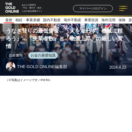
あなたの財産を
マイページ/ログイン
「守る・増やす・残す」
ための総合情報サイト
最新
相続・事業承継
国内不動産
海外不動産
事業投資
海外活用
保険
資
記事一覧
連載一覧
著者一覧
書籍一覧
セミナー情報
お知らせ
うなぎ登りの最低賃金→「人を雇わず、機械に頼
ろう」…「失業者数」と「物価上昇」の厳しい実
情
資産運用
お金の基礎知識
THE GOLD ONLINE編集部
2024.4.23
（※写真はイメージです／PIXTA）