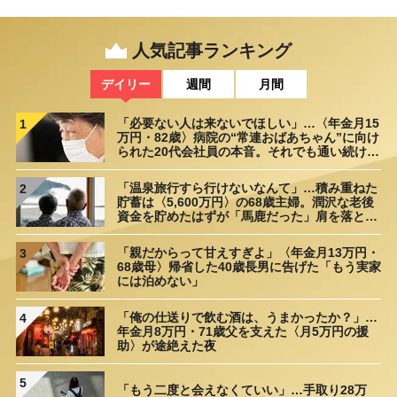
人気記事ランキング
デイリー
週間
月間
「必要ない人は来ないでほしい」…〈年金月15
1
万円・82歳〉病院の“常連おばあちゃん”に向け
られた20代会社員の本音。それでも通い続ける
理由
「温泉旅行すら行けないなんて」…積み重ねた
2
貯蓄は〈5,600万円〉の68歳主婦。潤沢な老後
資金を貯めたはずが「馬鹿だった」肩を落とす
理由
「親だからって甘えすぎよ」〈年金月13万円・
3
68歳母〉帰省した40歳長男に告げた「もう実家
には泊めない」
「俺の仕送りで飲む酒は、うまかったか？」…
4
年金月8万円・71歳父を支えた〈月5万円の援
助〉が途絶えた夜
5
「もう二度と会えなくていい」…手取り28万