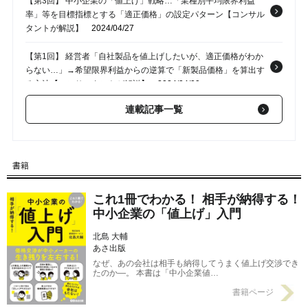
【第3回】 中小企業の「値上げ」戦略…「業種別平均限界利益
率」等を目標指標とする「適正価格」の設定パターン【コンサル
タントが解説】
2024/04/27
【第1回】 経営者「自社製品を値上げしたいが、適正価格がわか
らない…」→希望限界利益からの逆算で「新製品価格」を算出す
る方法【コンサルタントが解説】
2024/04/09
連載記事一覧
書籍
これ1冊でわかる！ 相手が納得する！
中小企業の「値上げ」入門
北島 大輔
あさ出版
なぜ、あの会社は相手も納得してうまく値上げ交渉でき
たのか―。 本書は「中小企業値…
書籍ページ