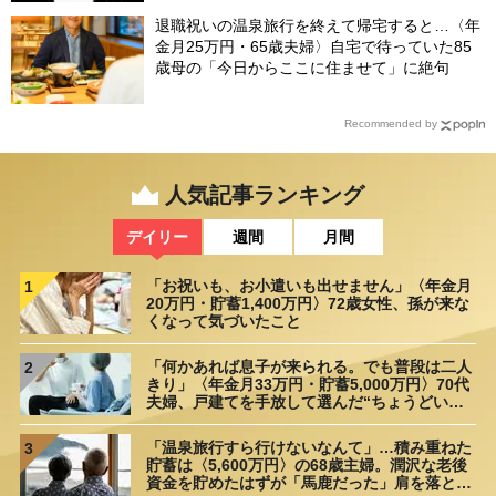
退職祝いの温泉旅行を終えて帰宅すると…〈年
金月25万円・65歳夫婦〉自宅で待っていた85
歳母の「今日からここに住ませて」に絶句
Recommended by
人気記事ランキング
デイリー
週間
月間
「お祝いも、お小遣いも出せません」〈年金月
1
20万円・貯蓄1,400万円〉72歳女性、孫が来な
くなって気づいたこと
「何かあれば息子が来られる。でも普段は二人
2
きり」〈年金月33万円・貯蓄5,000万円〉70代
夫婦、戸建てを手放して選んだ“ちょうどいい
距離”
「温泉旅行すら行けないなんて」…積み重ねた
3
貯蓄は〈5,600万円〉の68歳主婦。潤沢な老後
資金を貯めたはずが「馬鹿だった」肩を落とす