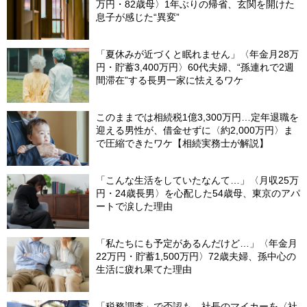
万円・82歳母〉1年ぶりの帰省、玄関を開けた
息子が感じた“異変”
「夏休みが近づくと眠れません」〈年金月28万
円・貯蓄3,400万円〉60代夫婦、“孫連れで2週
間滞在”する長男一家に怯えるワケ
このままでは相続税1億3,300万円…定年退職を
迎える男性が、借金せずに〈約2,000万円〉ま
で圧縮できたワケ【相続実務士が解説】
「こんな生活をしていたなんて…」〈月収25万
円・24歳長男〉を心配した54歳母、東京のアパ
ートで涙した理由
「私たちにも予定があるんだけど…」〈年金月
22万円・貯蓄1,500万円〉72歳夫婦、孫中心の
生活に疲れ果てた理由
「税務調査」で否認も…社長のマイカーを〈社