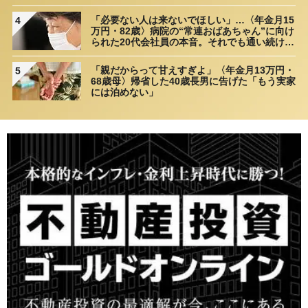
理由
「必要ない人は来ないでほしい」…〈年金月15
4
万円・82歳〉病院の“常連おばあちゃん”に向け
られた20代会社員の本音。それでも通い続ける
理由
「親だからって甘えすぎよ」〈年金月13万円・
5
68歳母〉帰省した40歳長男に告げた「もう実家
には泊めない」