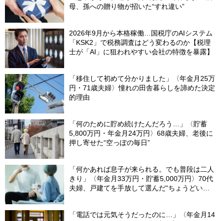
母、孫への贈り物が招いた“すれ違い”
2026年9月から本格稼働…国税庁のAIシステム
「KSK2」で税務調査はどう変わるのか【税理
士が「AI」に狙われやすい会社の特徴を暴露】
「移住して初めて分かりました」〈年金月25万
円・71歳夫婦〉憧れの田舎暮らしを諦めた決定
的理由
「何のために貯め続けたんだろう…」〈貯蓄
5,800万円・年金月24万円〉68歳夫婦、老後に
押し寄せた“空っぽの毎日”
「何かあれば息子が来られる。でも普段は二人
きり」〈年金月33万円・貯蓄5,000万円〉70代
夫婦、戸建てを手放して選んだ“ちょうどいい
距離”
「電話では元気そうだったのに…」〈年金月14