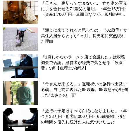
「母さん、裏切ってすまない…」亡き妻の写真
に手を合わせる71歳父の落胆。〈年金16万円〉
〈資産1,700万円〉真面目な父が、孤独の中で
失った「40万円と自尊心」
「迎えに来てくれると思ったの」〈82歳母〉サ
高住入居からわずか1ヵ月、長男宅に突然現れ
た理由
「1席しかないラーメン店で会議した」は税務
調査で否認。経営者が経費で落とせる「飲食
費」5選【税理士が解説】
「母さんが来てる…」退職祝いの旅行へ出発す
る朝、自宅前に現れた85歳母。65歳息子が絶句
した“まさかの一言”
「旅行の予定はすべて白紙になりました」〈年
金月33万円・貯蓄5,000万円〉65歳夫婦、孫と
の時間を優先し続けた末に気づいたこと