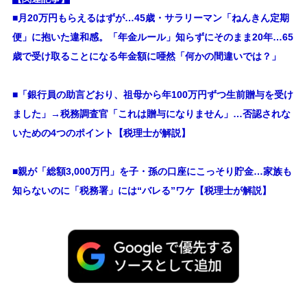
■月20万円もらえるはずが…45歳・サラリーマン「ねんきん定期
便」に抱いた違和感。「年金ルール」知らずにそのまま20年…65
歳で受け取ることになる年金額に唖然「何かの間違いでは？」
■
「銀行員の助言どおり、祖母から年100万円ずつ生前贈与を受け
ました」→税務調査官「これは贈与になりません」…否認されな
いための4つのポイント【税理士が解説】
■親が「総額3,000万円」を子・孫の口座にこっそり貯金…家族も
知らないのに「税務署」には“バレる”ワケ【税理士が解説】