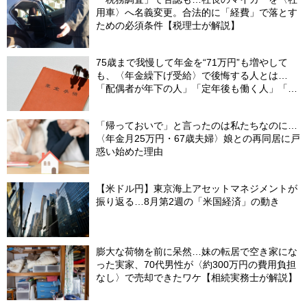
用車〉へ名義変更。合法的に「経費」で落とす
ための必須条件【税理士が解説】
75歳まで我慢して年金を“71万円”も増やして
も、〈年金繰下げ受給〉で後悔する人とは…
「配偶者が年下の人」「定年後も働く人」「特
別な年金を受け取れる人」【CFPが解説】
「帰っておいで」と言ったのは私たちなのに…
〈年金月25万円・67歳夫婦〉娘との再同居に戸
惑い始めた理由
【米ドル円】東京海上アセットマネジメントが
振り返る…8月第2週の「米国経済」の動き
膨大な荷物を前に呆然…妹の転居で空き家にな
った実家、70代男性が〈約300万円の費用負担
なし〉で売却できたワケ【相続実務士が解説】