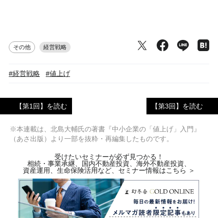
その他
経営戦略
#経営戦略
#値上げ
【第1回】を読む
【第3回】を読む
※本連載は、北島大輔氏の著書『中小企業の「値上げ」入門』
（あさ出版）より一部を抜粋・再編集したものです。
受けたいセミナーが必ず見つかる！
相続・事業承継、国内不動産投資、海外不動産投資、
資産運用、生命保険活用など、セミナー情報はこちら ＞