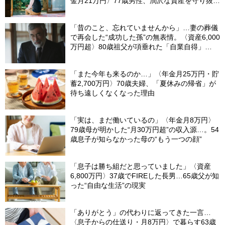
金月21万円〉77歳男性、潤沢な資産を守り抜い
た“代償”
「昔のこと、忘れていませんから」…妻の葬儀
で再会した“成功した孫”の無表情。〈資産6,000
万円超〉80歳祖父が項垂れた「自業自得」
【CFPの助言】
「また今年も来るのか…」〈年金月25万円・貯
蓄2,700万円〉70歳夫婦、「夏休みの帰省」が
待ち遠しくなくなった理由
「実は、まだ働いているの」〈年金月8万円〉
79歳母が明かした“月30万円超”の収入源…。54
歳息子が知らなかった母の“もう一つの顔”
「息子は勝ち組だと思っていました」〈資産
6,800万円〉37歳でFIREした長男…65歳父が知
った“自由な生活”の現実
「ありがとう」の代わりに返ってきた一言…
〈息子からの仕送り・月8万円〉で暮らす63歳