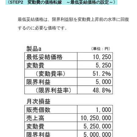
〈STEP2 変動費の価格転嫁 ～最低妥結価格の設定～〉
最低妥結価格は、限界利益額を変動費上昇前の水準に回復
するのに必要な価格です。