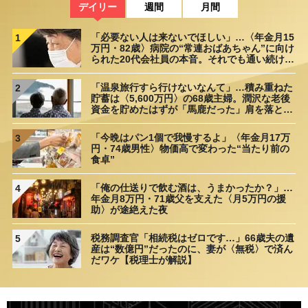
デイリー
週間
月間
「必要ない人は来ないでほしい」…〈年金月15
1
万円・82歳〉病院の“常連おばあちゃん”に向け
られた20代会社員の本音。それでも通い続ける
理由
「温泉旅行すら行けないなんて」…積み重ねた
2
貯蓄は〈5,600万円〉の68歳主婦。潤沢な老後
資金を貯めたはずが「馬鹿だった」肩を落とす
理由
「今晩はパン1個で我慢するよ」〈年金月17万
3
円・74歳男性〉物価高で変わった“当たり前の
食卓”
「俺の仕送りで飲む酒は、うまかったか？」…
4
年金月8万円・71歳父を支えた〈月5万円の援
助〉が途絶えた夜
税務調査官「相続税はゼロです…」66歳夫の遺
5
産は“数億円”だったのに、妻が〈無税〉で済ん
だワケ【税理士が解説】