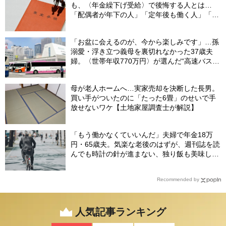
も、〈年金繰下げ受給〉で後悔する人とは…
「配偶者が年下の人」「定年後も働く人」「特
別な年金を受け取れる人」【CFPが解説】
「お盆に会えるのが、今から楽しみです」…孫
溺愛・浮き立つ義母を裏切れなかった37歳夫
婦。〈世帯年収770万円〉が選んだ“高速バス帰
省”の悲惨な結末
母が老人ホームへ…実家売却を決断した長男。
買い手がついたのに「たった6畳」のせいで手
放せないワケ【土地家屋調査士が解説】
「もう働かなくていいんだ」夫婦で年金18万
円・65歳夫。気楽な老後のはずが、週刊誌を読
んでも時計の針が進まない、独り飯も美味しく
ない日々…半年後、“時給1200円のバイト”を始
めたシニアの現実
Recommended by
人気記事ランキング