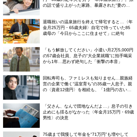
の話で盛り上がった家路、暴露された“妻の隠
し事”
退職祝いの温泉旅行を終えて帰宅すると…〈年
金月25万円・65歳夫婦〉自宅で待っていた85
歳母の「今日からここに住ませて」に絶句
「もう解放してください」小遣い月2万5,000円
の57歳会社員、息子の“大企業就職”に拍手喝采
から1年…思わず絶句した「衝撃の本音」
回転寿司も、ファミレスも知りません…親族経
営の企業で働く“温室育ち”の35歳一人息子。親
の〈資産12億円〉を相続も、「1億円の古いビ
ル」しか残らなかったワケ【FPが解説】
「父さん、なんで団地なんだよ…」息子の引き
止めにも揺るがなかった〈年金月15万円・69歳
男性〉の決意
75歳まで我慢して年金を“71万円”も増やして