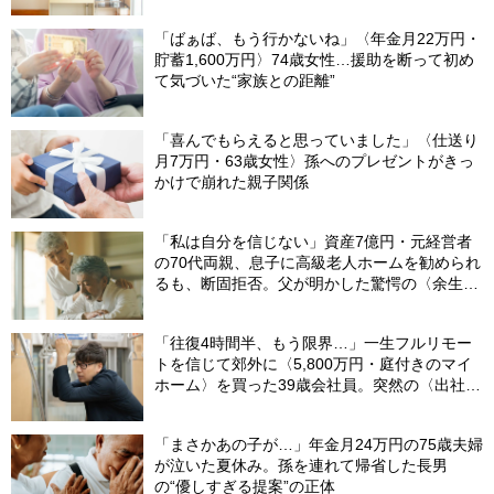
「ばぁば、もう行かないね」〈年金月22万円・
貯蓄1,600万円〉74歳女性…援助を断って初め
て気づいた“家族との距離”
「喜んでもらえると思っていました」〈仕送り
月7万円・63歳女性〉孫へのプレゼントがきっ
かけで崩れた親子関係
「私は自分を信じない」資産7億円・元経営者
の70代両親、息子に高級老人ホームを勧められ
るも、断固拒否。父が明かした驚愕の〈余生計
画〉【FPが解説】
「往復4時間半、もう限界…」一生フルリモー
トを信じて郊外に〈5,800万円・庭付きのマイ
ホーム〉を買った39歳会社員。突然の〈出社
令〉に翻弄される“家族の日常”
「まさかあの子が…」年金月24万円の75歳夫婦
が泣いた夏休み。孫を連れて帰省した長男
の“優しすぎる提案”の正体