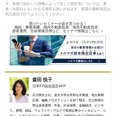
す。本稿で紹介した情報によって生じた損失等については、著
者・出版社ともいかなる責任も負いかねます。投資の最終決定は
自己責任で行うようにしてください。
受けたいセミナーが必ず見つかる！
相続・事業承継、国内不動産投資、海外不動産投資、
資産運用、生命保険活用など、セミナー情報はこちら ＞
森田 悦子
日本FP協会認定AFP
石川県生まれ。金沢大学法学部を卒業後、地方新聞
記者、編集プロダクションを経て独立。主な執筆分
野は資産運用、年金、社会保障、金融経済、ビジネ
ス。新聞、雑誌、ウェブメディアなどで取材記事やインタビュー、コ
ラム、ルポルタージュを寄稿。共著に『NISA&つみたてNISAで何を