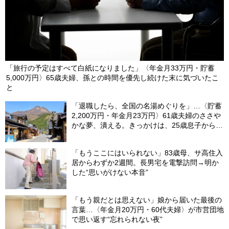
「旅行の予定はすべて白紙になりました」〈年金月33万円・貯蓄
5,000万円〉65歳夫婦、孫との時間を優先し続けた末に気づいたこ
と
「退職したら、全国の名湯めぐりを」…〈貯蓄
2,200万円・年金月23万円〉61歳夫婦のささや
かな夢、潰える。きっかけは、25歳息子から届
いた「まさかのLINE」
「もうここにはいられない」83歳母、サ高住入
居からわずか2週間。長男宅を電撃訪問→明か
した“思いがけない本音”
「もう親だとは思えない」娘から届いた最後の
言葉…〈年金月20万円・60代夫婦〉が市営団地
で思い返す“忘れられない夜”