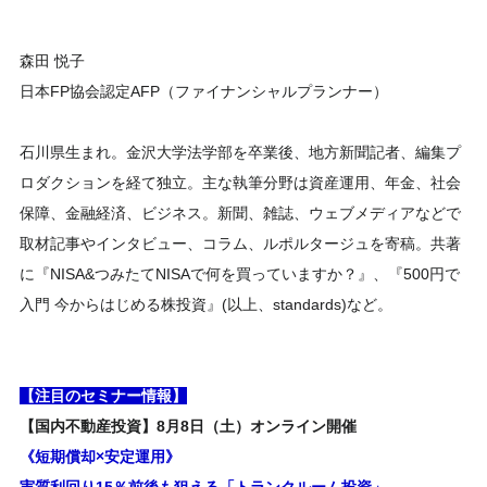
森田 悦子
日本FP協会認定AFP（ファイナンシャルプランナー）
石川県生まれ。金沢大学法学部を卒業後、地方新聞記者、編集プ
ロダクションを経て独立。主な執筆分野は資産運用、年金、社会
保障、金融経済、ビジネス。新聞、雑誌、ウェブメディアなどで
取材記事やインタビュー、コラム、ルポルタージュを寄稿。共著
に『NISA&つみたてNISAで何を買っていますか？』、『500円で
入門 今からはじめる株投資』(以上、standards)など。
【注目のセミナー情報】
【国内不動産投資】8月8日（土）オンライン開催
《短期償却×安定運用》
実質利回り15％前後も狙える「トランクルーム投資」