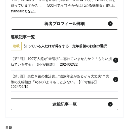
買っていますか?』、『500円で入門 今からはじめる株投資』(以上、
standards)など。
著者プロフィール詳細
連載記事一覧
連載
知っている人だけが得をする 定年前後のお金の選択
【第4回】 100万人超が“未請求”…忘れていませんか？「もらい損
ねている年金」【FPが解説】
2024/02/22
【第3回】 夫亡き後の生活費…“遺族年金があるから大丈夫”？実
際の支給額は「4分の3よりもっと少ない」【FPが解説】
2024/02/15
【第2回】 再雇用後の給料、少なすぎ…「定年退職後も同じ会社
で働く」は損？⇒「“手取り”はそこまで下がりません。」FPが
連載記事一覧
〈知っている人だけが得する選択〉を解説
2024/02/08
【第1回】 たとえ「退職金1000万円上乗せ」でも“見誤れば大痛
手”…早期退職で「得する人」「後悔する人」の割と明確な差
書籍