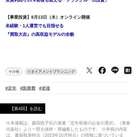
【事業投資】8月13日（木）オンライン開催
未経験・1人運営でも目指せる
『買取大吉』の高収益モデルの全貌
その他
リタイアメントプランニング
#定年
#医療費
#老後
【第4回】を読む
※本連載は、森田悦子氏の著書『定年前後のお金の選択』（青春
出版社）より一部を抜粋・再編集したものです。 ※本稿の内容
は、書籍執筆時点（2023年10月時点）の情報に基づいていま