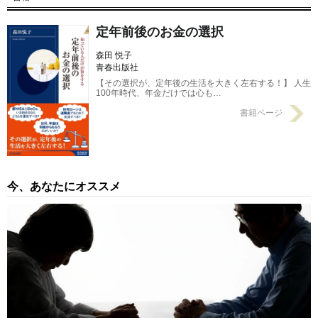
【FPが解説】
2024/02/01
定年前後のお金の選択
森田 悦子
青春出版社
【その選択が、定年後の生活を大きく左右する！】 人生
100年時代、年金だけでは心も…
書籍ページ
今、あなたにオススメ