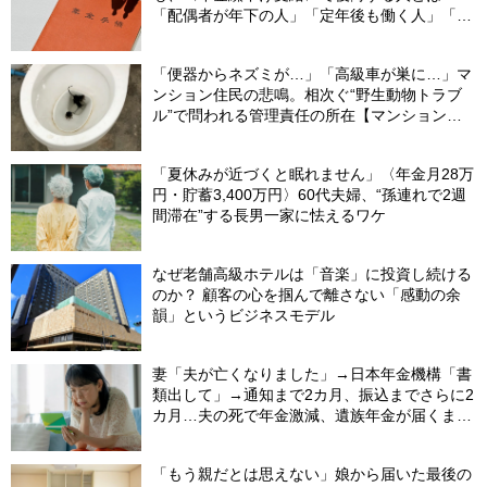
「配偶者が年下の人」「定年後も働く人」「特
別な年金を受け取れる人」【CFPが解説】
「便器からネズミが…」「高級車が巣に…」マ
ンション住民の悲鳴。相次ぐ“野生動物トラブ
ル”で問われる管理責任の所在【マンション管
理士が警鐘】
「夏休みが近づくと眠れません」〈年金月28万
円・貯蓄3,400万円〉60代夫婦、“孫連れで2週
間滞在”する長男一家に怯えるワケ
なぜ老舗高級ホテルは「音楽」に投資し続ける
のか？ 顧客の心を掴んで離さない「感動の余
韻」というビジネスモデル
妻「夫が亡くなりました」→日本年金機構「書
類出して」→通知まで2カ月、振込までさらに2
カ月…夫の死で年金激減、遺族年金が届くまで
の「4カ月」で貯金がどんどん減る妻の悲劇
【CFPが解説】
「もう親だとは思えない」娘から届いた最後の