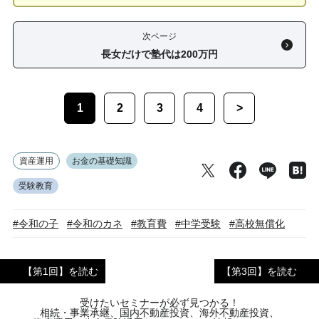
次ページ
長女だけで塾代は200万円
1
2
3
4
>
資産運用
お金の基礎知識
受験教育
#令和の子
#令和のカネ
#教育費
#中学受験
#高校無償化
【第1回】を読む
【第3回】を読む
受けたいセミナーが必ず見つかる！
相続・事業承継、国内不動産投資、海外不動産投資、