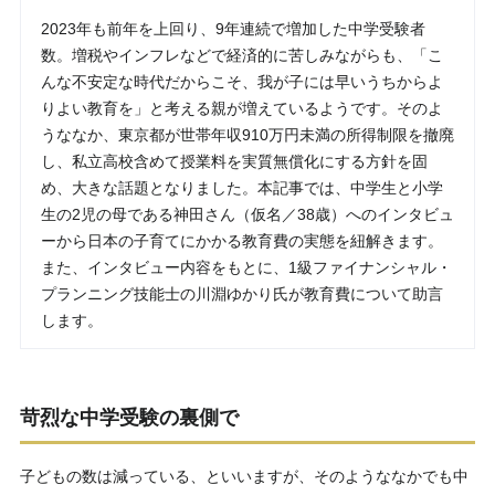
2023年も前年を上回り、9年連続で増加した中学受験者
数。増税やインフレなどで経済的に苦しみながらも、「こ
んな不安定な時代だからこそ、我が子には早いうちからよ
りよい教育を」と考える親が増えているようです。そのよ
うななか、東京都が世帯年収910万円未満の所得制限を撤廃
し、私立高校含めて授業料を実質無償化にする方針を固
め、大きな話題となりました。本記事では、中学生と小学
生の2児の母である神田さん（仮名／38歳）へのインタビュ
ーから日本の子育てにかかる教育費の実態を紐解きます。
また、インタビュー内容をもとに、1級ファイナンシャル・
プランニング技能士の川淵ゆかり氏が教育費について助言
します。
苛烈な中学受験の裏側で
子どもの数は減っている、といいますが、そのようななかでも中