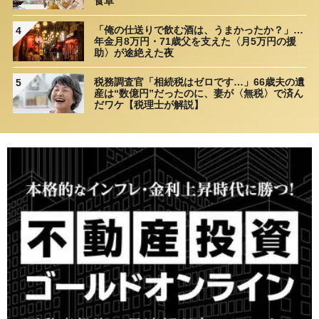
食卓”
「俺の仕送りで飲む酒は、うまかったか？」…
4
年金月8万円・71歳父を支えた〈月5万円の援
助〉が途絶えた夜
税務調査官「相続税はゼロです…」66歳夫の遺
5
産は“数億円”だったのに、妻が〈無税〉で済ん
だワケ【税理士が解説】