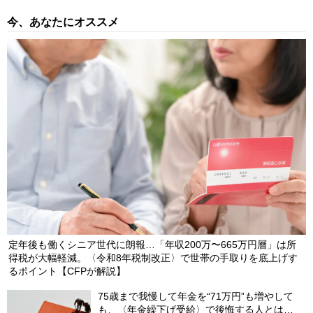
今、あなたにオススメ
定年後も働くシニア世代に朗報…「年収200万〜665万円層」は所
得税が大幅軽減。〈令和8年税制改正〉で世帯の手取りを底上げす
るポイント【CFPが解説】
75歳まで我慢して年金を“71万円”も増やして
も、〈年金繰下げ受給〉で後悔する人とは…