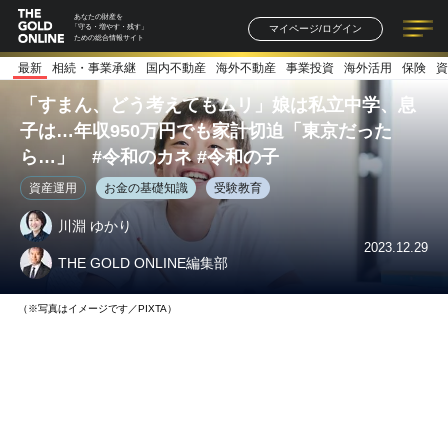
あなたの財産を
マイページ/ログイン
「守る・増やす・残す」
ための総合情報サイト
最新
相続・事業承継
国内不動産
海外不動産
事業投資
海外活用
保険
資
記事一覧
連載一覧
著者一覧
書籍一覧
セミナー情報
お知らせ
「すまん、どう考えてもムリ」娘は私立中学、息
子は…年収950万円でも家計切迫「東京だった
ら…」 #令和のカネ #令和の子
資産運用
お金の基礎知識
受験教育
川淵 ゆかり
2023.12.29
THE GOLD ONLINE編集部
（※写真はイメージです／PIXTA）