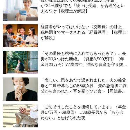
賢い社長はあえて60歳開始を選ぶ…年金
が“24%減額”でも「繰上げ受給」が合理的とい
えるワケ【税理士が解説】
経営者がやってはいけない〈交際費〉の計上…
税務調査でマークされる「経費処理」【税理士
が解説】
「その通帳も棺桶に入れてもらったら？」…長
男が叩きつけた断絶。〈資産8,500万円〉〈年
金月21万円〉77歳男性、潤沢な資産を守り抜い
た“代償”
「悔しい…恩をあだで返されました」夫の義父
母と二世帯暮らしの55歳女性、夫の急逝後に義
父から言われた＜耳を疑うひと言＞【司法書士
が解説】
「ごちそうしたことを後悔しています」〈年金
月17万円・69歳母〉…38歳長男から「もう会
わない」と告げられた夜