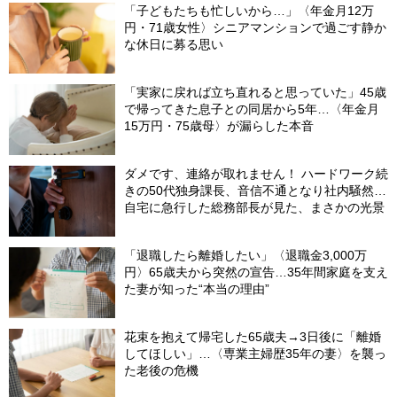
「子どもたちも忙しいから…」〈年金月12万
円・71歳女性〉シニアマンションで過ごす静か
な休日に募る思い
「実家に戻れば立ち直れると思っていた」45歳
で帰ってきた息子との同居から5年…〈年金月
15万円・75歳母〉が漏らした本音
ダメです、連絡が取れません！ ハードワーク続
きの50代独身課長、音信不通となり社内騒然…
自宅に急行した総務部長が見た、まさかの光景
「退職したら離婚したい」〈退職金3,000万
円〉65歳夫から突然の宣告…35年間家庭を支え
た妻が知った“本当の理由”
花束を抱えて帰宅した65歳夫→3日後に「離婚
してほしい」…〈専業主婦歴35年の妻〉を襲っ
た老後の危機