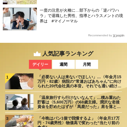
一度の注意が火種に…部下からの「逆パワハ
ラ」で退職した男性、指導とハラスメントの境
界は #マイノーマル
Recommended by
人気記事ランキング
デイリー
週間
月間
「必要ない人は来ないでほしい」…〈年金月15
1
万円・82歳〉病院の“常連おばあちゃん”に向け
られた20代会社員の本音。それでも通い続ける
理由
「温泉旅行すら行けないなんて」…積み重ねた
2
貯蓄は〈5,600万円〉の68歳主婦。潤沢な老後
資金を貯めたはずが「馬鹿だった」肩を落とす
理由
「今晩はパン1個で我慢するよ」〈年金月17万
3
円・74歳男性〉物価高で変わった“当たり前の