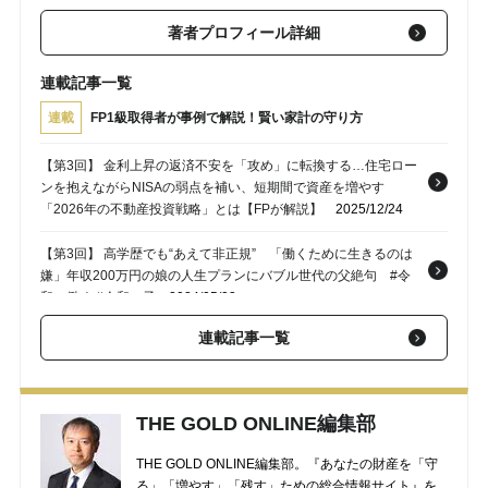
著者プロフィール詳細
連載記事一覧
連載
FP1級取得者が事例で解説！賢い家計の守り方
【第3回】 金利上昇の返済不安を「攻め」に転換する…住宅ロー
ンを抱えながらNISAの弱点を補い、短期間で資産を増やす
「2026年の不動産投資戦略」とは【FPが解説】
2025/12/24
【第3回】 高学歴でも“あえて非正規” 「働くために生きるのは
嫌」年収200万円の娘の人生プランにバブル世代の父絶句 #令
和に働く #令和の子
2024/05/03
連載記事一覧
【第1回】 「退職金1,500万円です」「もう会社辞めちゃえ！」
月収62万円・43歳会社員、勝ち組かと思いきや…安易な早期退
職を大後悔した日【FPが解説】
2023/08/07
THE GOLD ONLINE編集部
THE GOLD ONLINE編集部。『あなたの財産を「守
る」「増やす」「残す」ための総合情報サイト』を