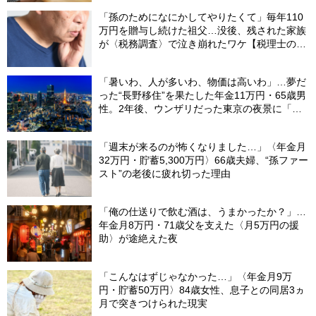
「孫のためになにかしてやりたくて」毎年110
万円を贈与し続けた祖父…没後、残された家族
が〈税務調査〉で泣き崩れたワケ【税理士の助
言】
「暑いわ、人が多いわ、物価は高いわ」…夢だ
った“長野移住”を果たした年金11万円・65歳男
性。2年後、ウンザリだった東京の夜景に「癒
された」ワケ
「週末が来るのが怖くなりました…」〈年金月
32万円・貯蓄5,300万円〉66歳夫婦、“孫ファー
スト”の老後に疲れ切った理由
「俺の仕送りで飲む酒は、うまかったか？」…
年金月8万円・71歳父を支えた〈月5万円の援
助〉が途絶えた夜
「こんなはずじゃなかった…」〈年金月9万
円・貯蓄50万円〉84歳女性、息子との同居3ヵ
月で突きつけられた現実