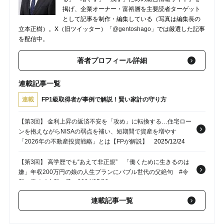
掲げ、企業オーナー・富裕層を主要読者ターゲット
として記事を制作・編集している（写真は編集長の
立本正樹）。X（旧ツイッター）
「@gentoshago」
では厳選した記事
を配信中。
著者プロフィール詳細
連載記事一覧
連載
FP1級取得者が事例で解説！賢い家計の守り方
【第3回】 金利上昇の返済不安を「攻め」に転換する…住宅ロー
ンを抱えながらNISAの弱点を補い、短期間で資産を増やす
「2026年の不動産投資戦略」とは【FPが解説】
2025/12/24
【第3回】 高学歴でも“あえて非正規” 「働くために生きるのは
嫌」年収200万円の娘の人生プランにバブル世代の父絶句 #令
和に働く #令和の子
2024/05/03
連載記事一覧
【第1回】 「退職金1,500万円です」「もう会社辞めちゃえ！」
月収62万円・43歳会社員、勝ち組かと思いきや…安易な早期退
職を大後悔した日【FPが解説】
2023/08/07