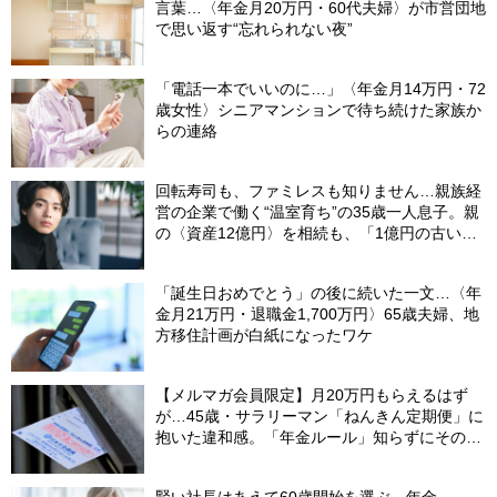
言葉…〈年金月20万円・60代夫婦〉が市営団地
で思い返す“忘れられない夜”
「電話一本でいいのに…」〈年金月14万円・72
歳女性〉シニアマンションで待ち続けた家族か
らの連絡
回転寿司も、ファミレスも知りません…親族経
営の企業で働く“温室育ち”の35歳一人息子。親
の〈資産12億円〉を相続も、「1億円の古いビ
ル」しか残らなかったワケ【FPが解説】
「誕生日おめでとう」の後に続いた一文…〈年
金月21万円・退職金1,700万円〉65歳夫婦、地
方移住計画が白紙になったワケ
【メルマガ会員限定】月20万円もらえるはず
が…45歳・サラリーマン「ねんきん定期便」に
抱いた違和感。「年金ルール」知らずにそのま
ま20年…65歳で受け取ることになる年金額に唖
然「何かの間違いでは？」