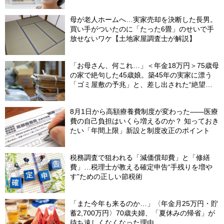
母が老人ホームへ…実家売却を決断した長男。
買い手がついたのに「たった6畳」のせいで手
放せないワケ【土地家屋調査士が解説】
「お母さん、何これ…」＜年金18万円＞75歳母
の家で絶句した45歳娘。築45年の実家に漂う
「ゴミ屋敷の予兆」と、差し出された“絶望の
メモ”
8月1日から高額療養費制度が変わった――医療
費の自己負担はいくら増えるのか？ 知っておき
たい「年間上限」新設と制度改正のポイント
税務調査で狙われる「減価償却費」と「修繕
費」…税理士が教える確定申告“手残りを増や
す”ための正しい節税術
「また今年も来るのか…」〈年金月25万円・貯
蓄2,700万円〉70歳夫婦、「夏休みの帰省」が
待ち遠しくなくなった理由