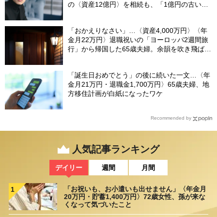
の〈資産12億円〉を相続も、「1億円の古いビ
ル」しか残らなかったワケ【FPが解説】
「おかえりなさい」…〈資産4,000万円〉〈年
金月22万円〉退職祝いの「ヨーロッパ2週間旅
行」から帰国した65歳夫婦。余韻を吹き飛ばし
た“破綻の影”
「誕生日おめでとう」の後に続いた一文…〈年
金月21万円・退職金1,700万円〉65歳夫婦、地
方移住計画が白紙になったワケ
Recommended by
人気記事ランキング
デイリー
週間
月間
「お祝いも、お小遣いも出せません」〈年金月
1
20万円・貯蓄1,400万円〉72歳女性、孫が来な
くなって気づいたこと