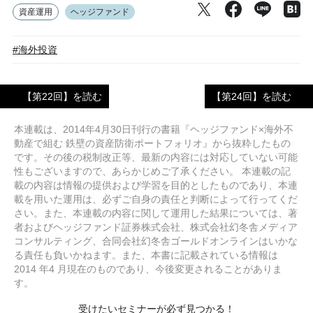
資産運用
ヘッジファンド
#海外投資
【第22回】を読む
【第24回】を読む
本連載は、2014年4月30日刊行の書籍『ヘッジファンド×海外不
動産で組む 鉄壁の資産防衛ポートフォリオ』から抜粋したもの
です。その後の税制改正等、最新の内容には対応していない可能
性もございますので、あらかじめご了承ください。 本連載の記
載の内容は情報の提供および学習を目的としたものであり、本連
載を用いた運用は、必ずご自身の責任と判断によって行ってくだ
さい。また、本連載の内容に関して運用した結果については、著
者およびヘッジファンド証券株式会社、株式会社幻冬舎メディア
コンサルティング、合同会社幻冬舎ゴールドオンラインはいかな
る責任も負いかねます。また、本書に記載されている情報は
2014 年4 月現在のものであり、今後変更されることがありま
す。
受けたいセミナーが必ず見つかる！