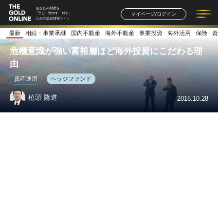
あなたの財産を
マイページ/ログイン
「守る・増やす・残す」
ための総合情報サイト
最新
相続・事業承継
国内不動産
海外不動産
事業投資
海外活用
保険
資
記事一覧
連載一覧
著者一覧
書籍一覧
セミナー情報
お知らせ
危機意識が強い富裕層ほど海外投資にこだわる理
由
資産運用
ヘッジファンド
植頭 隆道
2016.10.28