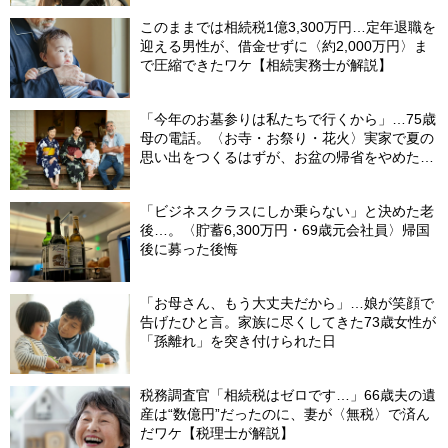
このままでは相続税1億3,300万円…定年退職を
迎える男性が、借金せずに〈約2,000万円〉ま
で圧縮できたワケ【相続実務士が解説】
「今年のお墓参りは私たちで行くから」…75歳
母の電話。〈お寺・お祭り・花火〉実家で夏の
思い出をつくるはずが、お盆の帰省をやめた理
由
「ビジネスクラスにしか乗らない」と決めた老
後…。〈貯蓄6,300万円・69歳元会社員〉帰国
後に募った後悔
「お母さん、もう大丈夫だから」…娘が笑顔で
告げたひと言。家族に尽くしてきた73歳女性が
「孫離れ」を突き付けられた日
税務調査官「相続税はゼロです…」66歳夫の遺
産は“数億円”だったのに、妻が〈無税〉で済ん
だワケ【税理士が解説】