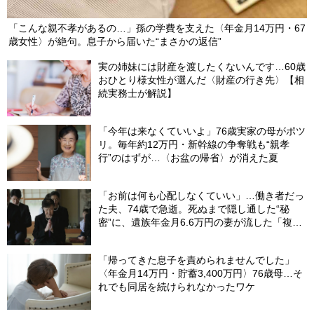
「こんな親不孝があるの…」孫の学費を支えた〈年金月14万円・67
歳女性〉が絶句。息子から届いた“まさかの返信”
実の姉妹には財産を渡したくないんです…60歳
おひとり様女性が選んだ〈財産の行き先〉【相
続実務士が解説】
「今年は来なくていいよ」76歳実家の母がポツ
リ。毎年約12万円・新幹線の争奪戦も“親孝
行”のはずが…〈お盆の帰省〉が消えた夏
「お前は何も心配しなくていい」…働き者だっ
た夫、74歳で急逝。死ぬまで隠し通した“秘
密”に、遺族年金月6.6万円の妻が流した「複雑
な涙」
「帰ってきた息子を責められませんでした」
〈年金月14万円・貯蓄3,400万円〉76歳母…そ
れでも同居を続けられなかったワケ