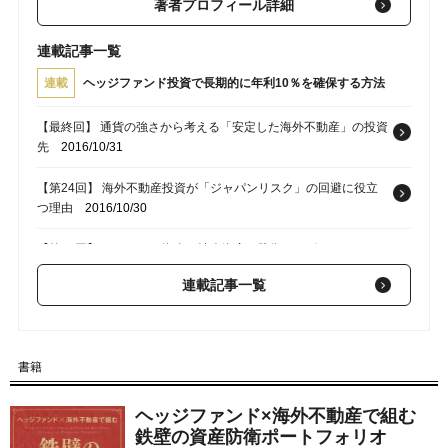
著者プロフィール詳細
連載記事一覧
連載
ヘッジファンド投資で長期的に年利10％を確保する方法
【最終回】 通貨の強さから考える「安定した海外不動産」の投資
先
2016/10/31
【第24回】 海外不動産投資が「ジャパンリスク」の回避に役立
つ理由
2016/10/30
【第22回】 まとまった資金や法人資産を防衛するポートフォリ
オの実例
2016/05/04
連載記事一覧
【第21回】 相続で得た高額資産を防衛するポートフォリオの実
例
2016/04/27
書籍
【第20回】 投資経験の有無で見る「富裕層」のポートフォリオ
の実例
2016/04/20
ヘッジファンド×海外不動産で組む
鉄壁の資産防衛ポートフォリオ