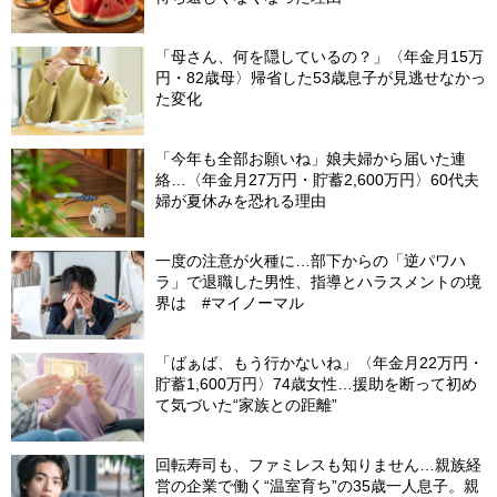
「母さん、何を隠しているの？」〈年金月15万
円・82歳母〉帰省した53歳息子が見逃せなかっ
た変化
「今年も全部お願いね」娘夫婦から届いた連
絡…〈年金月27万円・貯蓄2,600万円〉60代夫
婦が夏休みを恐れる理由
一度の注意が火種に…部下からの「逆パワハ
ラ」で退職した男性、指導とハラスメントの境
界は #マイノーマル
「ばぁば、もう行かないね」〈年金月22万円・
貯蓄1,600万円〉74歳女性…援助を断って初め
て気づいた“家族との距離”
回転寿司も、ファミレスも知りません…親族経
営の企業で働く“温室育ち”の35歳一人息子。親