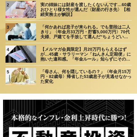
実の姉妹には財産を渡したくないんです…60歳
2
おひとり様女性が選んだ〈財産の行き先〉【相
続実務士が解説】
「何かあれば息子が来られる。でも普段は二人
3
きり」〈年金月33万円・貯蓄5,000万円〉70代
夫婦、戸建てを手放して選んだ“ちょうどいい
距離”
【メルマガ会員限定】月20万円もらえるはず
4
が…45歳・サラリーマン「ねんきん定期便」に
抱いた違和感。「年金ルール」知らずにそのま
ま20年…65歳で受け取ることになる年金額に唖
然「何かの間違いでは？」
「母さん、何を隠しているの？」〈年金月15万
5
円・82歳母〉帰省した53歳息子が見逃せなかっ
た変化