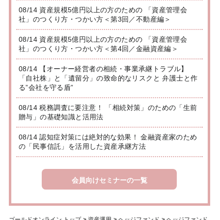
08/14 資産規模5億円以上の方のための 「資産管理会
社」のつくり方・つかい方＜第3回／不動産編＞
08/14 資産規模5億円以上の方のための 「資産管理会
社」のつくり方・つかい方＜第4回／金融資産編＞
08/14 【オーナー経営者の相続・事業承継トラブル】
「自社株」と「遺留分」の致命的なリスクと 弁護士と作
る”会社を守る盾”
08/14 税務調査に要注意！ 「相続対策」のための「生前
贈与」の基礎知識と活用法
08/14 認知症対策には絶対的な効果！ 金融資産家のため
の「民事信託」を活用した資産承継方法
会員向けセミナーの一覧
ゴールドオンライン トップ
>
資産運用
>
ヘッジファンド
>
ヘッジファンド