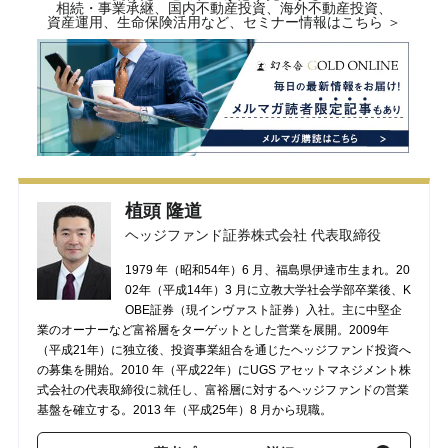
相続・事業承継、国内不動産投資、海外不動産投資、
資産運用、生命保険活用など、セミナー情報はこちら ＞
植頭 隆道
ヘッジファンド証券株式会社 代表取締役
1979 年（昭和54年）6 月、福島県伊達市生まれ。20
02年（平成14年）3 月に立教大学社会学部卒業後、K
OBE証券（現インヴァスト証券）入社。主に中堅企
業のオーナーなど富裕層をターゲットとした営業を展開。2009年
（平成21年）に独立後、投資事業組合を通じたヘッジファンド投資へ
の募集を開始。2010 年（平成22年）にUGS アセットマネジメント株
式会社の代表取締役に就任し、富裕層に対するヘッジファンドの営業
基盤を確立する。2013 年（平成25年）8 月から現職。