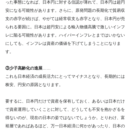
った事態になれば、日本円に対する信認が薄れて、日本円は超円
安になる可能性があります。さらに、原発問題の長期化で貿易収
支の赤字が続けば、やがては経常収支も赤字となり、日本円が売
られる要因に。日本は超円安による輸入物価高騰で激しいインフ
レに陥る可能性があります。ハイパーインフレとまではいかない
にしても、インフレは資産の価値を下げてしまうことになりま
す。
③少子高齢化の進展
……
これも日本経済の成長活力にとってマイナスとなり、長期的には
株安、円安の原因となります。
要するに、日本円だけで資産を保有しておく、あるいは日本だけ
で資産運用していくことに対して、どうしても不安を抱かざるを
得ないのが、現在の日本の姿ではないでしょうか。とりわけ、富
裕層であればあるほど、万一日本経済に何かがあったり、日本の