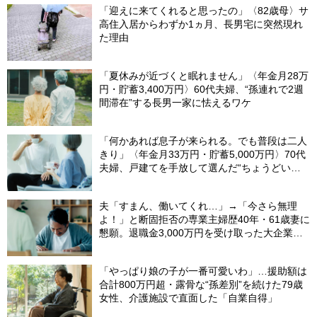
「迎えに来てくれると思ったの」〈82歳母〉サ
高住入居からわずか1ヵ月、長男宅に突然現れ
た理由
「夏休みが近づくと眠れません」〈年金月28万
円・貯蓄3,400万円〉60代夫婦、“孫連れで2週
間滞在”する長男一家に怯えるワケ
「何かあれば息子が来られる。でも普段は二人
きり」〈年金月33万円・貯蓄5,000万円〉70代
夫婦、戸建てを手放して選んだ“ちょうどいい
距離”
夫「すまん、働いてくれ…」→「今さら無理
よ！」と断固拒否の専業主婦歴40年・61歳妻に
懇願。退職金3,000万円を受け取った大企業元
本部長の69歳夫が、妻に頭を下げた理由【FP
が解説】
「やっぱり娘の子が一番可愛いわ」…援助額は
合計800万円超・露骨な“孫差別”を続けた79歳
女性、介護施設で直面した「自業自得」