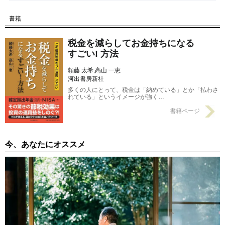
【第11回】 節税効果が高い控除――「住宅ローン控除」の概
書籍
要
2016/11/03
税金を減らしてお金持ちになる
すごい! 方法
頼藤 太希,高山 一恵
河出書房新社
多くの人にとって、税金は「納めている」とか「払わさ
れている」というイメージが強く…
書籍ページ
今、あなたにオススメ