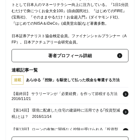
トとして日本人のマネーリテラシー向上に注力している。『1日1分読
むだけで身につくお金大全100』(自由国民社)、『はじめてのFIRE』
(宝島社)、『そのままやるだけ！お金超入門』(ダイヤモンド社)、
『はじめてのNISA＆iDeCo』(成美堂出版)など著書多数。
日本証券アナリスト協会検定会員。ファイナンシャルプランナー（A
FP）。日本アクチュアリー会研究会員。
著者プロフィール詳細
連載記事一覧
連載
あらゆる「控除」を駆使して払った税金を奪還する方法
【最終回】 サラリーマンが「必要経費」を作って節税する方法
2016/11/21
【第14回】 環境に配慮した住宅の建築時に活用できる｢投資型減
税｣とは？
2016/11/14
【第13回】 ローンの有無に関係なく控除が受けられる「投資型
減税」とは？
2016/11/10