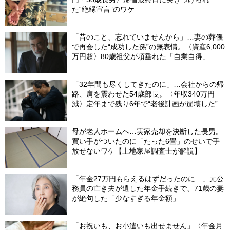
た“絶縁宣言”のワケ
「昔のこと、忘れていませんから」…妻の葬儀
で再会した“成功した孫”の無表情。〈資産6,000
万円超〉80歳祖父が項垂れた「自業自得」
【CFPの助言】
「32年間も尽くしてきたのに」…会社からの帰
路、肩を震わせた54歳部長。〈年収340万円
減〉定年まで残り6年で“老後計画が崩壊した”ワ
ケ
母が老人ホームへ…実家売却を決断した長男。
買い手がついたのに「たった6畳」のせいで手
放せないワケ【土地家屋調査士が解説】
「年金27万円もらえるはずだったのに…」元公
務員の亡き夫が遺した年金手続きで、71歳の妻
が絶句した「少なすぎる年金額」
「お祝いも、お小遣いも出せません」〈年金月