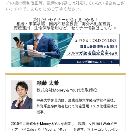
その後の税制改正等、最新の内容には対応していない場合もござ
いますので、あらかじめご了承ください。
受けたいセミナーが必ず見つかる！
相続・事業承継、国内不動産投資、海外不動産投資、
資産運用、生命保険活用など、セミナー情報はこちら ＞
頼藤 太希
株式会社Money＆You代表取締役
中央大学客員講師。慶應義塾大学経済学部卒業後、
外資系生命保険会社にて資産運用リスク管理業務に
従事。
2015年に株式会社Money＆Youを創業し、現職。女性向けWebメデ
ィア「FP Cafe」や「Mocha（モカ）」を運営。マネーコンサルタン