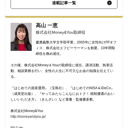
連載記事一覧
【第12回】 リフォームでも使える!? 「住宅ローン控除」の活用
法
2016/11/07
高山 一恵
【第11回】 節税効果が高い控除――「住宅ローン控除」の概
要
2016/11/03
株式会社Money&You取締役
慶應義塾大学文学部卒業。2005年に女性向けFPオフ
ィス、株式会社エフピーウーマンを創業、10年間取
締役を務め退任。
その後、株式会社Money＆Youの取締役に就任。講演活動、執筆活
動、相談業務を行い、女性の人生に不可欠なお金の知識を伝えてい
る。
『はじめての資産運用』（宝島社）、『はじめてのNISA＆iDeCo』
（成美堂出版）、『やってみたらこんなにおトク！ 税制優遇のおい
しいいただき方』（きんざい）など著書・監修書多数。
株式会社Money&You
http://moneyandyou.jp/