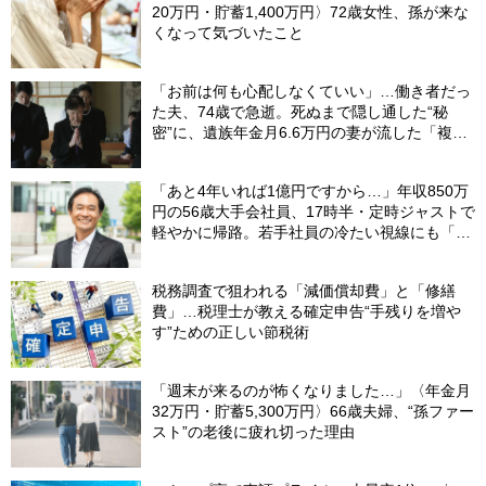
20万円・貯蓄1,400万円〉72歳女性、孫が来な
くなって気づいたこと
「お前は何も心配しなくていい」…働き者だっ
た夫、74歳で急逝。死ぬまで隠し通した“秘
密”に、遺族年金月6.6万円の妻が流した「複雑
な涙」
「あと4年いれば1億円ですから…」年収850万
円の56歳大手会社員、17時半・定時ジャストで
軽やかに帰路。若手社員の冷たい視線にも「だ
からなに？」の理由【CFPの助言】
税務調査で狙われる「減価償却費」と「修繕
費」…税理士が教える確定申告“手残りを増や
す”ための正しい節税術
「週末が来るのが怖くなりました…」〈年金月
32万円・貯蓄5,300万円〉66歳夫婦、“孫ファー
スト”の老後に疲れ切った理由