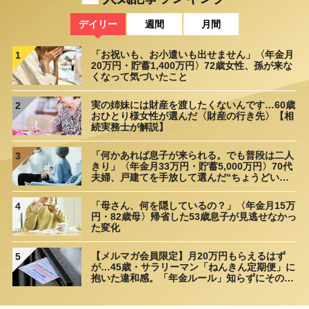
デイリー
週間
月間
「お祝いも、お小遣いも出せません」〈年金月
1
20万円・貯蓄1,400万円〉72歳女性、孫が来な
くなって気づいたこと
実の姉妹には財産を渡したくないんです…60歳
2
おひとり様女性が選んだ〈財産の行き先〉【相
続実務士が解説】
「何かあれば息子が来られる。でも普段は二人
3
きり」〈年金月33万円・貯蓄5,000万円〉70代
夫婦、戸建てを手放して選んだ“ちょうどいい
距離”
「母さん、何を隠しているの？」〈年金月15万
4
円・82歳母〉帰省した53歳息子が見逃せなかっ
た変化
【メルマガ会員限定】月20万円もらえるはず
5
が…45歳・サラリーマン「ねんきん定期便」に
抱いた違和感。「年金ルール」知らずにそのま
ま20年…65歳で受け取ることになる年金額に唖
然「何かの間違いでは？」