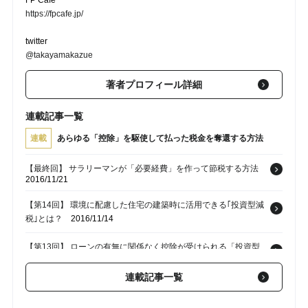
FP Cafe
https://fpcafe.jp/
twitter
@takayamakazue
著者プロフィール詳細
連載記事一覧
連載
あらゆる「控除」を駆使して払った税金を奪還する方法
【最終回】 サラリーマンが「必要経費」を作って節税する方法
2016/11/21
【第14回】 環境に配慮した住宅の建築時に活用できる｢投資型減
税｣とは？
2016/11/14
【第13回】 ローンの有無に関係なく控除が受けられる「投資型
減税」とは？
2016/11/10
連載記事一覧
【第12回】 リフォームでも使える!? 「住宅ローン控除」の活用
法
2016/11/07