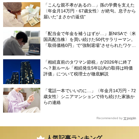
「こんな親不孝があるの…」孫の学費を支えた
〈年金月14万円・67歳女性〉が絶句。息子から
届いた“まさかの返信”
「配当金で年金を補うはずが…」新NISAで〈米
国高配当株〉を買い続けた50代サラリーマン。
「取得価格0円」で“強制退場”させられたワケ
【CFPが解説】
「相続直前のタワマン節税」が2026年に終了
へ？新ルール「相続発生5年以内の取得は時価
評価」について税理士が徹底解説
「電話一本でいいのに…」〈年金月14万円・72
歳女性〉シニアマンションで待ち続けた家族か
らの連絡
Recommended by
人気記事ランキング