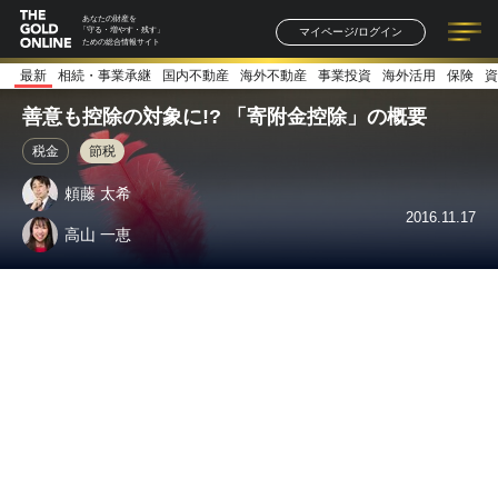
あなたの財産を
マイページ/ログイン
「守る・増やす・残す」
ための総合情報サイト
最新
相続・事業承継
国内不動産
海外不動産
事業投資
海外活用
保険
資
記事一覧
連載一覧
著者一覧
書籍一覧
セミナー情報
お知らせ
善意も控除の対象に!? 「寄附金控除」の概要
税金
節税
頼藤 太希
2016.11.17
高山 一恵