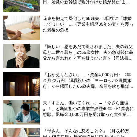
日、始発の新幹線で駆け付けた娘が見た“まさ
かの光景”
花束を抱えて帰宅した65歳夫→3日後に「離婚
してほしい」…〈専業主婦歴35年の妻〉を襲っ
た老後の危機
「悔しい…恩をあだで返されました」夫の義父
母と二世帯暮らしの55歳女性、夫の急逝後に義
父から言われた＜耳を疑うひと言＞【司法書士
が解説】
「おかえりなさい」…〈資産4,000万円〉〈年
金月22万円〉退職祝いの「ヨーロッパ2週間旅
行」から帰国した65歳夫婦。余韻を吹き飛ばし
た“破綻の影”
夫「すまん、働いてくれ…」→「今さら無理
よ！」と断固拒否の専業主婦歴40年・61歳妻に
懇願。退職金3,000万円を受け取った大企業元
本部長の69歳夫が、妻に頭を下げた理由【FP
が解説】
「母さん、そんなに怒ること？」〈月収49万
円・38歳長男〉帰省最終日に突きつけられ