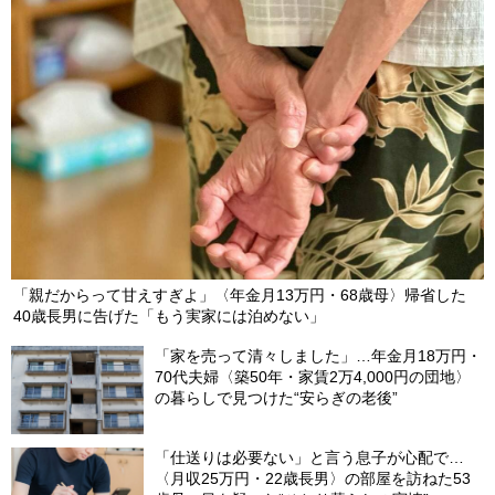
「親だからって甘えすぎよ」〈年金月13万円・68歳母〉帰省した
40歳長男に告げた「もう実家には泊めない」
「家を売って清々しました」…年金月18万円・
70代夫婦〈築50年・家賃2万4,000円の団地〉
の暮らしで見つけた“安らぎの老後”
「仕送りは必要ない」と言う息子が心配で…
〈月収25万円・22歳長男〉の部屋を訪ねた53