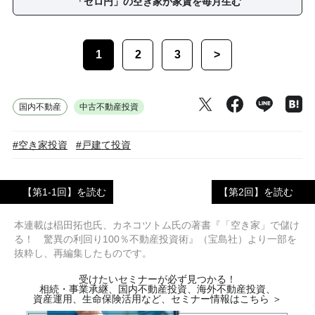
「ゼロ円」の空き家が家賃を毎月生む
1
2
3
>
国内不動産
中古不動産投資
#空き家投資
#戸建て投資
【第1-1回】を読む
【第2回】を読む
本連載は椙田拓也氏、カネコツトム氏の著書『「空き家」で儲け
る！ 驚異の利回り100％不動産投資術』（宝島社）より一部を
抜粋し、再編集したものです。
受けたいセミナーが必ず見つかる！
相続・事業承継、国内不動産投資、海外不動産投資、
資産運用、生命保険活用など、セミナー情報はこちら ＞