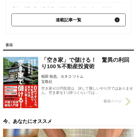
【第1-1回】 【画像】驚異の利回り実現！「空き家ゼロ円投資」
実績例
2022/10/10
連載記事一覧
書籍
「空き家」で儲ける！ 驚異の利回
り100％不動産投資術
椙田 拓也、カネコ ツトム
宝島社
空き家ゼロ円投資は、決して難しいやり方ではありませ
ん。空き家を1つ持つくらいでは…
書籍ページ
今、あなたにオススメ