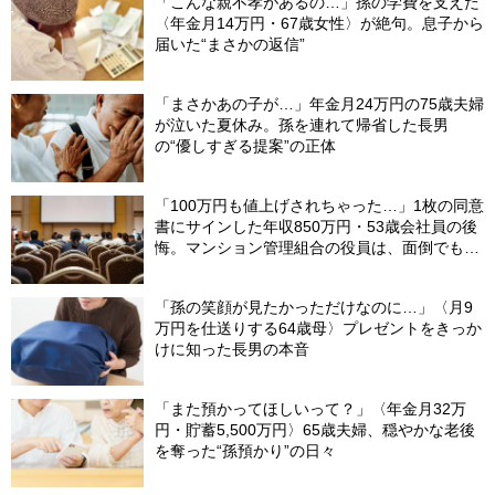
「こんな親不孝があるの…」孫の学費を支えた
〈年金月14万円・67歳女性〉が絶句。息子から
届いた“まさかの返信”
「まさかあの子が…」年金月24万円の75歳夫婦
が泣いた夏休み。孫を連れて帰省した長男
の“優しすぎる提案”の正体
「100万円も値上げされちゃった…」1枚の同意
書にサインした年収850万円・53歳会社員の後
悔。マンション管理組合の役員は、面倒でも自
分でやらないと〈損する〉ワケ【マンション管
理コンサルタントが警鐘】
「孫の笑顔が見たかっただけなのに…」〈月9
万円を仕送りする64歳母〉プレゼントをきっか
けに知った長男の本音
「また預かってほしいって？」〈年金月32万
円・貯蓄5,500万円〉65歳夫婦、穏やかな老後
を奪った“孫預かり”の日々