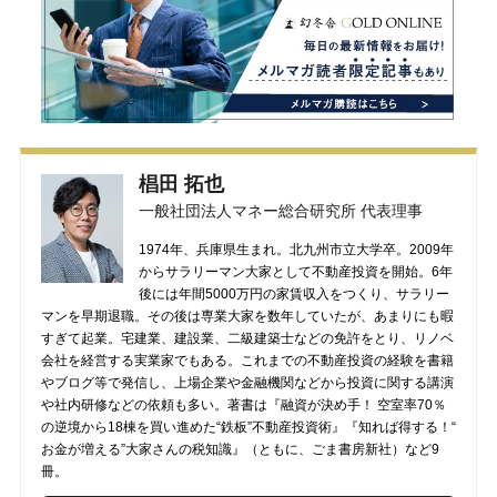
椙田 拓也
一般社団法人マネー総合研究所 代表理事
1974年、兵庫県生まれ。北九州市立大学卒。2009年
からサラリーマン大家として不動産投資を開始。6年
後には年間5000万円の家賃収入をつくり、サラリー
マンを早期退職。その後は専業大家を数年していたが、あまりにも暇
すぎて起業。宅建業、建設業、二級建築士などの免許をとり、リノベ
会社を経営する実業家でもある。これまでの不動産投資の経験を書籍
やブログ等で発信し、上場企業や金融機関などから投資に関する講演
や社内研修などの依頼も多い。著書は『融資が決め手！ 空室率70％
の逆境から18棟を買い進めた“鉄板”不動産投資術』『知れば得する！“
お金が増える”大家さんの税知識』（ともに、ごま書房新社）など9
冊。