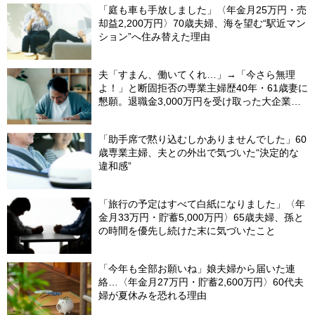
「庭も車も手放しました」〈年金月25万円・売
却益2,200万円〉70歳夫婦、海を望む“駅近マン
ション”へ住み替えた理由
夫「すまん、働いてくれ…」→「今さら無理
よ！」と断固拒否の専業主婦歴40年・61歳妻に
懇願。退職金3,000万円を受け取った大企業元
本部長の69歳夫が、妻に頭を下げた理由【FP
が解説】
「助手席で黙り込むしかありませんでした」60
歳専業主婦、夫との外出で気づいた“決定的な
違和感”
「旅行の予定はすべて白紙になりました」〈年
金月33万円・貯蓄5,000万円〉65歳夫婦、孫と
の時間を優先し続けた末に気づいたこと
「今年も全部お願いね」娘夫婦から届いた連
絡…〈年金月27万円・貯蓄2,600万円〉60代夫
婦が夏休みを恐れる理由