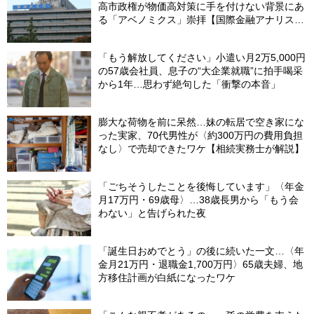
高市政権が物価高対策に手を付けない背景にあ
る「アベノミクス」崇拝【国際金融アナリスト
が解説】
「もう解放してください」小遣い月2万5,000円
の57歳会社員、息子の“大企業就職”に拍手喝采
から1年…思わず絶句した「衝撃の本音」
膨大な荷物を前に呆然…妹の転居で空き家にな
った実家、70代男性が〈約300万円の費用負担
なし〉で売却できたワケ【相続実務士が解説】
「ごちそうしたことを後悔しています」〈年金
月17万円・69歳母〉…38歳長男から「もう会
わない」と告げられた夜
「誕生日おめでとう」の後に続いた一文…〈年
金月21万円・退職金1,700万円〉65歳夫婦、地
方移住計画が白紙になったワケ