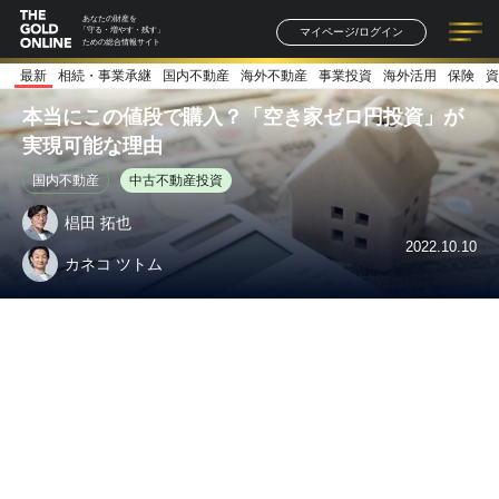
あなたの財産を
マイページ/ログイン
「守る・増やす・残す」
ための総合情報サイト
最新
相続・事業承継
国内不動産
海外不動産
事業投資
海外活用
保険
資
記事一覧
連載一覧
著者一覧
書籍一覧
セミナー情報
お知らせ
本当にこの値段で購入？「空き家ゼロ円投資」が
実現可能な理由
国内不動産
中古不動産投資
椙田 拓也
2022.10.10
カネコ ツトム