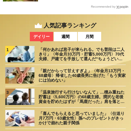
Recommended by
人気記事ランキング
デイリー
週間
月間
「何かあれば息子が来られる。でも普段は二人
1
きり」〈年金月33万円・貯蓄5,000万円〉70代
夫婦、戸建てを手放して選んだ“ちょうどいい
距離”
「親だからって甘えすぎよ」〈年金月13万円・
2
68歳母〉帰省した40歳長男に告げた「もう実家
には泊めない」
「温泉旅行すら行けないなんて」…積み重ねた
3
貯蓄は〈5,600万円〉の68歳主婦。潤沢な老後
資金を貯めたはずが「馬鹿だった」肩を落とす
理由
「喜んでもらえると思っていました」〈仕送り
4
月7万円・63歳女性〉孫へのプレゼントがきっ
かけで崩れた親子関係