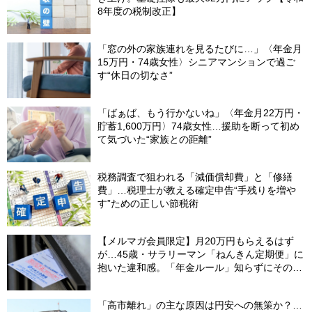
8年度の税制改正】
「窓の外の家族連れを見るたびに…」〈年金月
15万円・74歳女性〉シニアマンションで過ご
す“休日の切なさ”
「ばぁば、もう行かないね」〈年金月22万円・
貯蓄1,600万円〉74歳女性…援助を断って初め
て気づいた“家族との距離”
税務調査で狙われる「減価償却費」と「修繕
費」…税理士が教える確定申告“手残りを増や
す”ための正しい節税術
【メルマガ会員限定】月20万円もらえるはず
が…45歳・サラリーマン「ねんきん定期便」に
抱いた違和感。「年金ルール」知らずにそのま
ま20年…65歳で受け取ることになる年金額に唖
然「何かの間違いでは？」
「高市離れ」の主な原因は円安への無策か？…