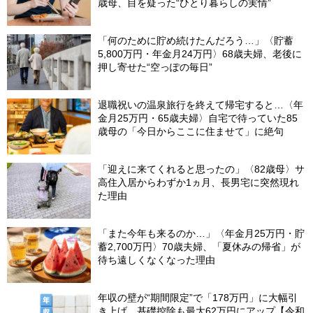
歳母、目を疑った“ひとり暮らしの実情”
「何のために貯め続けたんだろう…」〈貯蓄
5,800万円・年金月24万円〉68歳夫婦、老後に
押し寄せた“空っぽの毎日”
退職祝いの温泉旅行を終えて帰宅すると…〈年
金月25万円・65歳夫婦〉自宅で待っていた85
歳母の「今日からここに住ませて」に絶句
「迎えに来てくれると思ったの」〈82歳母〉サ
高住入居からわずか1ヵ月、長男宅に突然現れ
た理由
「また今年も来るのか…」〈年金月25万円・貯
蓄2,700万円〉70歳夫婦、「夏休みの帰省」が
待ち遠しくなくなった理由
年収の壁が“期間限定”で「178万円」に大幅引
き上げ。基礎控除も最大62万円にアップ【令和