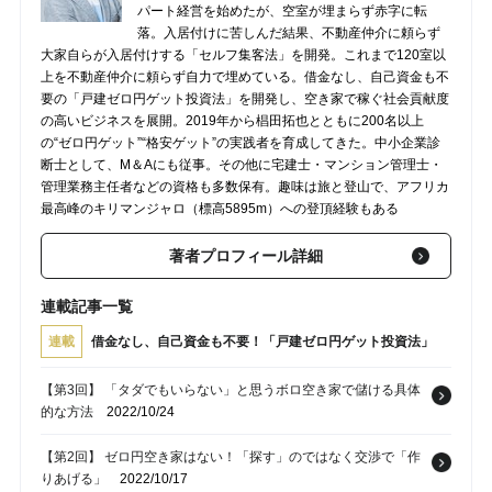
パート経営を始めたが、空室が埋まらず赤字に転
落。入居付けに苦しんだ結果、不動産仲介に頼らず
大家自らが入居付けする「セルフ集客法」を開発。これまで120室以
上を不動産仲介に頼らず自力で埋めている。借金なし、自己資金も不
要の「戸建ゼロ円ゲット投資法」を開発し、空き家で稼ぐ社会貢献度
の高いビジネスを展開。2019年から椙田拓也とともに200名以上
の“ゼロ円ゲット”“格安ゲット”の実践者を育成してきた。中小企業診
断士として、M＆Aにも従事。その他に宅建士・マンション管理士・
管理業務主任者などの資格も多数保有。趣味は旅と登山で、アフリカ
最高峰のキリマンジャロ（標高5895m）への登頂経験もある
著者プロフィール詳細
連載記事一覧
連載
借金なし、自己資金も不要！「戸建ゼロ円ゲット投資法」
【第3回】 「タダでもいらない」と思うボロ空き家で儲ける具体
的な方法
2022/10/24
【第2回】 ゼロ円空き家はない！「探す」のではなく交渉で「作
りあげる」
2022/10/17