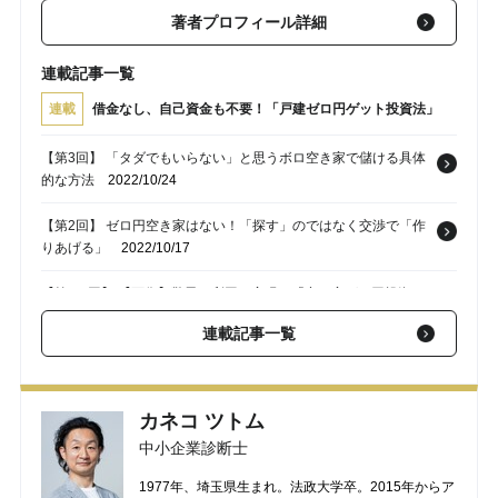
著者プロフィール詳細
連載記事一覧
連載
借金なし、自己資金も不要！「戸建ゼロ円ゲット投資法」
【第3回】 「タダでもいらない」と思うボロ空き家で儲ける具体
的な方法
2022/10/24
【第2回】 ゼロ円空き家はない！「探す」のではなく交渉で「作
りあげる」
2022/10/17
【第1-1回】 【画像】驚異の利回り実現！「空き家ゼロ円投資」
実績例
2022/10/10
連載記事一覧
カネコ ツトム
中小企業診断士
1977年、埼玉県生まれ。法政大学卒。2015年からア