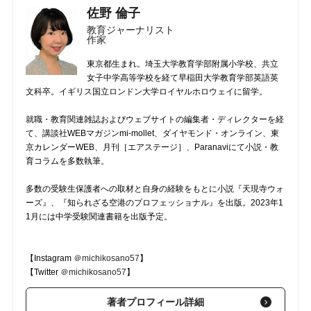
佐野 倫子
教育ジャーナリスト
作家
東京都生まれ。埼玉大学教育学部附属小学校、共立
女子中学高等学校を経て早稲田大学教育学部英語英
文科卒。イギリス国立ロンドン大学ロイヤルホロウェイに留学。
就職・教育関連雑誌およびウェブサイトの編集者・ディレクターを経
て、講談社WEBマガジンmi-mollet、ダイヤモンド・オンライン、東
京カレンダーWEB、月刊［エアステージ］、Paranaviにて小説・教
育コラムを多数執筆。
多数の受験生保護者への取材と自身の経験をもとに小説『天現寺ウォ
ーズ』、『知られざる空港のプロフェッショナル』を出版。2023年1
1月には中学受験関連書籍を出版予定。
【Instagram
＠michikosano57
】
【Twitter
＠michikosano57
】
著者プロフィール詳細