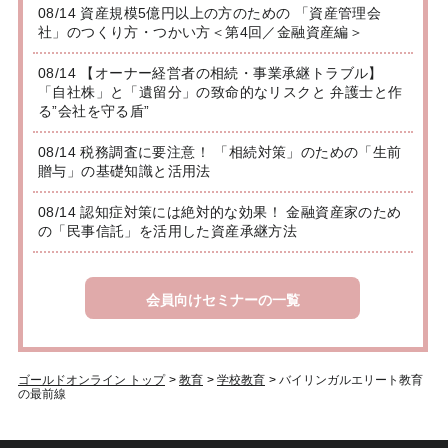
08/14 資産規模5億円以上の方のための 「資産管理会
社」のつくり方・つかい方＜第4回／金融資産編＞
08/14 【オーナー経営者の相続・事業承継トラブル】
「自社株」と「遺留分」の致命的なリスクと 弁護士と作
る”会社を守る盾”
08/14 税務調査に要注意！ 「相続対策」のための「生前
贈与」の基礎知識と活用法
08/14 認知症対策には絶対的な効果！ 金融資産家のため
の「民事信託」を活用した資産承継方法
会員向けセミナーの一覧
ゴールドオンライン トップ
>
教育
>
学校教育
>
バイリンガルエリート教育
の最前線