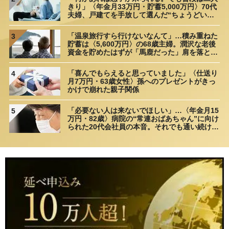
きり」〈年金月33万円・貯蓄5,000万円〉70代
夫婦、戸建てを手放して選んだ“ちょうどいい
距離”
「温泉旅行すら行けないなんて」…積み重ねた
3
貯蓄は〈5,600万円〉の68歳主婦。潤沢な老後
資金を貯めたはずが「馬鹿だった」肩を落とす
理由
「喜んでもらえると思っていました」〈仕送り
4
月7万円・63歳女性〉孫へのプレゼントがきっ
かけで崩れた親子関係
「必要ない人は来ないでほしい」…〈年金月15
5
万円・82歳〉病院の“常連おばあちゃん”に向け
られた20代会社員の本音。それでも通い続ける
理由