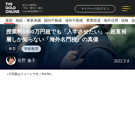
あなたの財産を
マイページ/ログイン
「守る・増やす・残す」
ための総合情報サイト
最新
相続・事業承継
国内不動産
海外不動産
事業投資
海外活用
保険
資
記事一覧
連載一覧
著者一覧
書籍一覧
セミナー情報
お知らせ
授業料1000万円超でも「入学させたい」…超富裕
層しか知らない「海外名門校」の真価
教育
学校教育
佐野 倫子
2022.2.4
（※写真はイメージです／PIXTA）