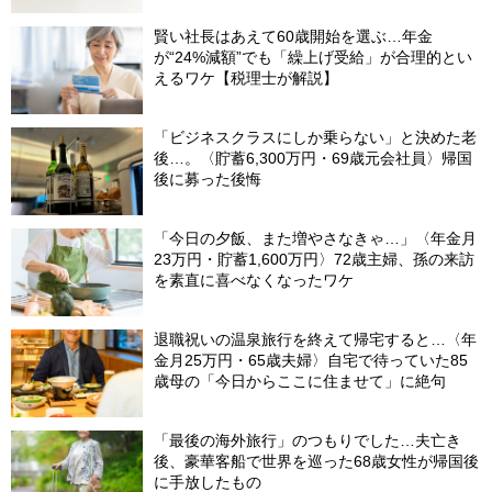
賢い社長はあえて60歳開始を選ぶ…年金
が“24%減額”でも「繰上げ受給」が合理的とい
えるワケ【税理士が解説】
「ビジネスクラスにしか乗らない」と決めた老
後…。〈貯蓄6,300万円・69歳元会社員〉帰国
後に募った後悔
「今日の夕飯、また増やさなきゃ…」〈年金月
23万円・貯蓄1,600万円〉72歳主婦、孫の来訪
を素直に喜べなくなったワケ
退職祝いの温泉旅行を終えて帰宅すると…〈年
金月25万円・65歳夫婦〉自宅で待っていた85
歳母の「今日からここに住ませて」に絶句
「最後の海外旅行」のつもりでした…夫亡き
後、豪華客船で世界を巡った68歳女性が帰国後
に手放したもの