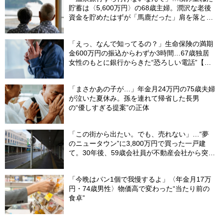
貯蓄は〈5,600万円〉の68歳主婦。潤沢な老後
資金を貯めたはずが「馬鹿だった」肩を落とす
理由
「えっ、なんで知ってるの？」生命保険の満期
金600万円の振込からわずか3時間…67歳独居
女性のもとに銀行からきた“恐ろしい電話”【FP
が解説】
「まさかあの子が…」年金月24万円の75歳夫婦
が泣いた夏休み。孫を連れて帰省した長男
の“優しすぎる提案”の正体
「この街から出たい。でも、売れない」…“夢
のニュータウン”に3,800万円で買った一戸建
て。30年後、59歳会社員が不動産会社から突き
つけられた「残酷な現実」
「今晩はパン1個で我慢するよ」〈年金月17万
円・74歳男性〉物価高で変わった“当たり前の
食卓”