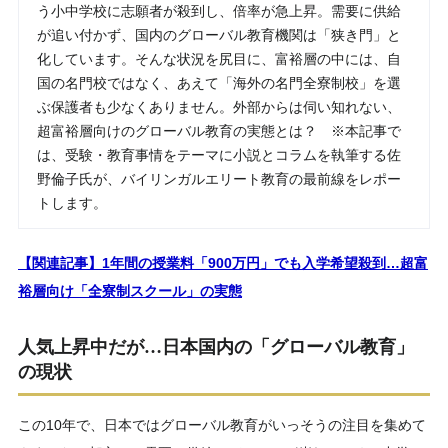
う小中学校に志願者が殺到し、倍率が急上昇。需要に供給
が追い付かず、国内のグローバル教育機関は「狭き門」と
化しています。そんな状況を尻目に、富裕層の中には、自
国の名門校ではなく、あえて「海外の名門全寮制校」を選
ぶ保護者も少なくありません。外部からは伺い知れない、
超富裕層向けのグローバル教育の実態とは？ ※本記事で
は、受験・教育事情をテーマに小説とコラムを執筆する佐
野倫子氏が、バイリンガルエリート教育の最前線をレポー
トします。
【関連記事】1年間の授業料「900万円」でも入学希望殺到…超富
裕層向け「全寮制スクール」の実態
人気上昇中だが…日本国内の「グローバル教育」
の現状
この10年で、日本ではグローバル教育がいっそうの注目を集めて