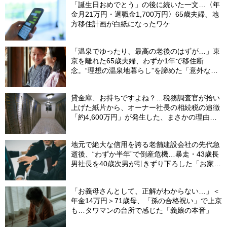
「誕生日おめでとう」の後に続いた一文…〈年
金月21万円・退職金1,700万円〉65歳夫婦、地
方移住計画が白紙になったワケ
「温泉でゆったり、最高の老後のはずが…」東
京を離れた65歳夫婦、わずか1年で移住断
念。“理想の温泉地暮らし”を諦めた「意外な理
由」
貸金庫、お持ちですよね？…税務調査官が拾い
上げた紙片から、オーナー社長の相続税の追徴
「約4,600万円」が発生した、まさかの理由
【税理士が解説】
地元で絶大な信用を誇る老舗建設会社の先代急
逝後、“わずか半年”で倒産危機…暴走・43歳長
男社長を40歳次男が引きずり下ろした「お家騒
動」の真実
「お義母さんとして、正解がわからない…」＜
年金14万円＞71歳母、「孫の合格祝い」で上京
も…タワマンの台所で感じた「義娘の本音」