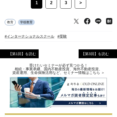
1
2
3
>
教育
学校教育
#インターナショナルスクール
#受験
【第1回】を読む
【第3回】を読む
受けたいセミナーが必ず見つかる！
相続・事業承継、国内不動産投資、海外不動産投資、
資産運用、生命保険活用など、セミナー情報はこちら ＞