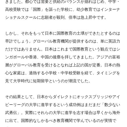
きました。都心では需要と供給のバランスが崩れはじめ、中学・
高校受験では「国際」を謳った学校に、幼少教育ではインターナ
ショナルスクールに志願者が殺到、倍率は急上昇中です。
しかし、それをもって日本に国際教育の土壌ができたとするのは
早計でしょう。グローバル教育機関が提供するのは、単に英語力
だけではありません。日本はこれまで国際教育という観点ではシ
ンガポールや香港、中国の後塵を拝してきました。アジアの富裕
層がグローバル教育を受けるとなれば上記の国が定番。日本の熱
心な家庭は、過熱する小学校・中学校受験を経て、タイミングを
見て大学時代に短期留学というのが潮流でした。
その結果として、日本からダイレクトにオックスブリッジやアイ
ビーリーグの大学に進学するという成功例はまだまだ「数少ない
武勇伝」。実際にそれらの大学に進学を志す場合は早くから海外
に出て、国際的なしかるべき教育機関で学んでいるのが実情で