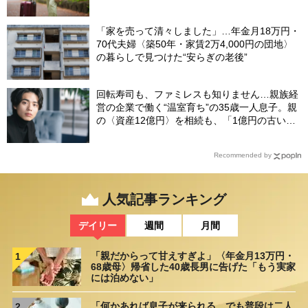
「家を売って清々しました」…年金月18万円・
70代夫婦〈築50年・家賃2万4,000円の団地〉
の暮らしで見つけた“安らぎの老後”
回転寿司も、ファミレスも知りません…親族経
営の企業で働く“温室育ち”の35歳一人息子。親
の〈資産12億円〉を相続も、「1億円の古いビ
ル」しか残らなかったワケ【FPが解説】
Recommended by
人気記事ランキング
デイリー
週間
月間
「親だからって甘えすぎよ」〈年金月13万円・
1
68歳母〉帰省した40歳長男に告げた「もう実家
には泊めない」
「何かあれば息子が来られる。でも普段は二人
2