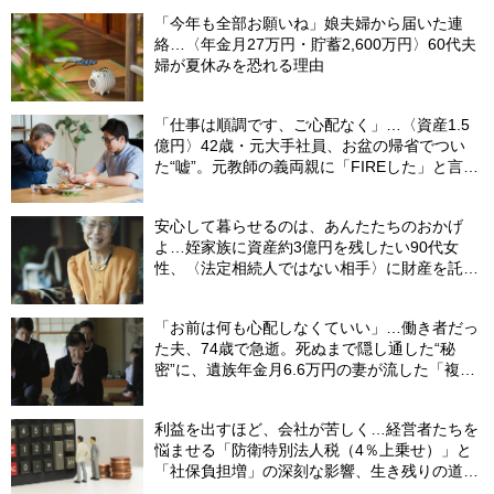
「今年も全部お願いね」娘夫婦から届いた連
絡…〈年金月27万円・貯蓄2,600万円〉60代夫
婦が夏休みを恐れる理由
「仕事は順調です、ご心配なく」…〈資産1.5
億円〉42歳・元大手社員、お盆の帰省でつい
た“嘘”。元教師の義両親に「FIREした」と言え
なかったワケ
安心して暮らせるのは、あんたたちのおかげ
よ…姪家族に資産約3億円を残したい90代女
性、〈法定相続人ではない相手〉に財産を託せ
たワケ【相続実務士が解説】
「お前は何も心配しなくていい」…働き者だっ
た夫、74歳で急逝。死ぬまで隠し通した“秘
密”に、遺族年金月6.6万円の妻が流した「複雑
な涙」
利益を出すほど、会社が苦しく…経営者たちを
悩ませる「防衛特別法人税（4％上乗せ）」と
「社保負担増」の深刻な影響、生き残りの道
は？