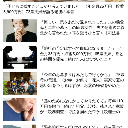
「子どもに残すことばかり考えていました」〈年金月25万円・貯蓄
3,900万円〉72歳夫婦が語る老後の本音
「悔しい…恩をあだで返されました」夫の義父
母と二世帯暮らしの55歳女性、夫の急逝後に義
父から言われた＜耳を疑うひと言＞【司法書士
が解説】
「旅行の予定はすべて白紙になりました」〈年
金月33万円・貯蓄5,000万円〉65歳夫婦、孫と
の時間を優先し続けた末に気づいたこと
「今年のお墓参りは私たちで行くから」…75歳
母の電話。〈お寺・お祭り・花火〉実家で夏の
思い出をつくるはずが、お盆の帰省をやめた理
由
「孫のためになにかしてやりたくて」毎年110
万円を贈与し続けた祖父…没後、残された家族
が〈税務調査〉で泣き崩れたワケ【税理士の助
言】
「温泉旅行すら行けないなんて」…積み重ねた