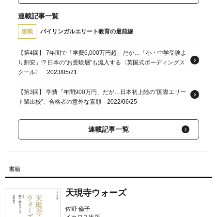
連載記事一覧
連載
バイリンガルエリート教育の最前線
【第4回】 7年間で「学費6,000万円超」だが…「小・中学受験よ
り割安」!? 日本の“お受験層”も流入する〈英国式ボーディングス
クール〉
2023/05/21
【第3回】 学費「年間900万円」だが…日本初上陸の“国際エリー
ト輩出校”、合格者の意外な素顔
2022/06/25
【第1回】 1年間の授業料「900万円」でも入学希望殺到…超富裕
連載記事一覧
層向け「全寮制スクール」の実態
2022/01/07
書籍
天現寺ウォーズ
佐野 倫子