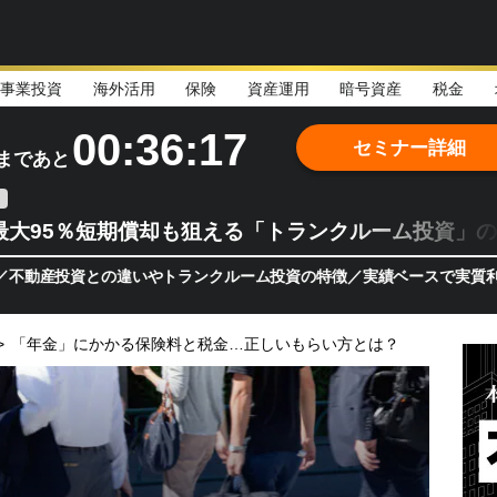
事業投資
海外活用
保険
資産運用
暗号資産
税金
00:36:16
セミナー詳細
まであと
最大95％短期償却も狙える「トランクルーム投資」
いやトランクルーム投資の特徴／実績ベースで実質利回り15％前後となっ
>
「年金」にかかる保険料と税金…正しいもらい方とは？