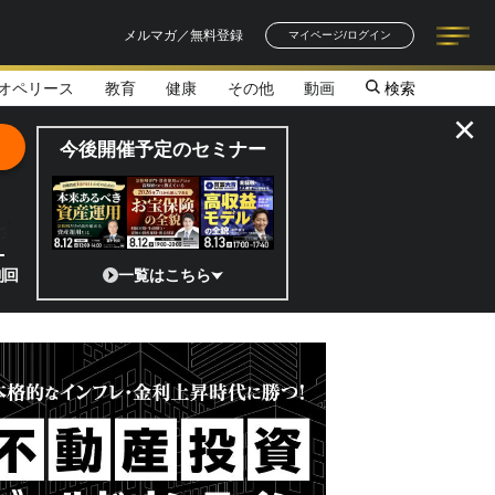
メルマガ／無料登録
マイページ/ログイン
オペリース
教育
健康
その他
動画
検索
記事一覧
連載一覧
著者一覧
書籍一覧
セミナー情報
お知らせ
×
今後開催予定のセミナー
の全貌
た事例の紹介／短期償却を活用した資産運用の考え方／運営リスク軽減を
一覧はこちら