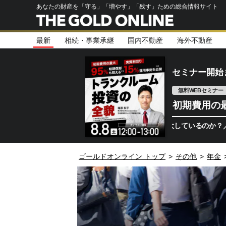
あなたの財産を「守る」「増やす」「残す」ための総合情報サイト
最新
相続・事業承継
国内不動産
海外不動産
セミナー開始
無料WEBセミナー
初期費用の
今、都心部でトランクルーム需要が拡大しているのか？／不動産投資との違
ゴールドオンライン トップ
>
その他
>
年金