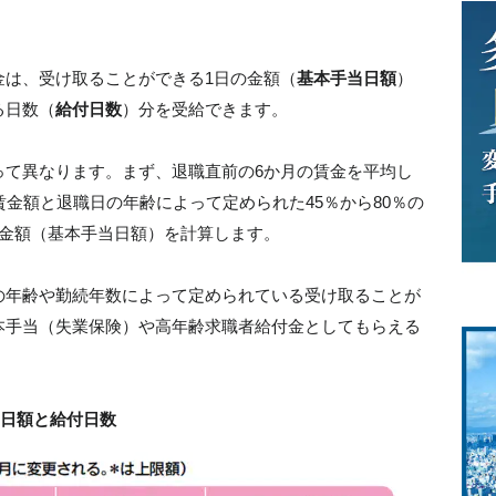
金は、受け取ることができる1日の金額（
基本手当日額
）
る日数（
給付日数
）分を受給できます。
って異なります。まず、退職直前の6か月の賃金を平均し
賃金額と退職日の年齢によって定められた45％から80％の
の金額（基本手当日額）を計算します。
の年齢や勤続年数によって定められている受け取ることが
本手当（失業保険）や高年齢求職者給付金としてもらえる
当日額と給付日数