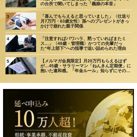
の台所で聞いてしまった「義娘の本音」
「喜んでもらえると思っていました」〈仕送り
3
月7万円・63歳女性〉孫へのプレゼントがきっ
かけで崩れた親子関係
「注意すればパワハラ、黙っていればまたミ
4
ス…」〈49歳・管理職〉かつての先輩だっ
た“年上部下”への指導で追い詰められた理由
【メルマガ会員限定】月20万円もらえるはず
5
が…45歳・サラリーマン「ねんきん定期便」に
抱いた違和感。「年金ルール」知らずにそのま
ま20年…65歳で受け取ることになる年金額に唖
然「何かの間違いでは？」