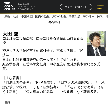
あなたの財産を
マイページ/ログイン
「守る・増やす・残す」
ための総合情報サイト
最新
相続・事業承継
国内不動産
海外不動産
事業投資
海外活用
保険
資
記事一覧
連載一覧
著者一覧
書籍一覧
セミナー情報
お知らせ
著者詳細
太田 肇
同志社大学政策学部・同大学院総合政策科学研究科教
授
神戸大学大学院経営学研究科修了。京都大学博士（経
済学）。
日本における組織研究の第一人者として知られる。
組織学会賞、経営科学文献賞、中小企業研究奨励賞本賞などを受
賞。
【主な著書】
『同調圧力の正体』（PHP 新書）、『日本人の承認欲求』、『「承
認欲求」の呪縛』（ともに新潮新書）、『「超」働き方改革』（ち
くま新書）、『個人尊重の組織論』（中公新書）など著書多数。
書籍