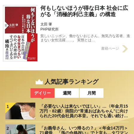
何もしないほうが得な日本 社会に広
がる「消極的利己主義」の構造
太田 肇
PHP研究所
貧しいニッポン、働かないおじさん、無気力な若者、進
まない女性活躍……。 実態とは…
書籍ページ
人気記事ランキング
デイリー
週間
月間
「必要ない人は来ないでほしい」…〈年金月15
1
万円・82歳〉病院の“常連おばあちゃん”に向け
られた20代会社員の本音。それでも通い続ける
理由
「お義母さん、いつ帰るの？」＜年金14万円＞
2
71歳母、「孫の合格祝い」で上京も…タワマン