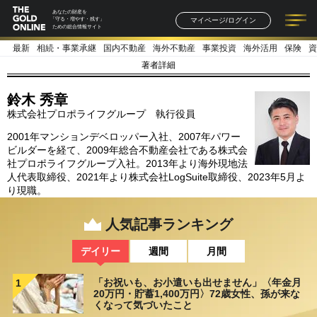
あなたの財産を
マイページ/ログイン
「守る・増やす・残す」
ための総合情報サイト
最新
相続・事業承継
国内不動産
海外不動産
事業投資
海外活用
保険
資
記事一覧
連載一覧
著者一覧
書籍一覧
セミナー情報
お知らせ
著者詳細
鈴木 秀章
株式会社プロポライフグループ 執行役員
2001年マンションデベロッパー入社、2007年パワー
ビルダーを経て、2009年総合不動産会社である株式会
社プロポライフグループ入社。2013年より海外現地法
人代表取締役、2021年より株式会社LogSuite取締役、2023年5月よ
り現職。
人気記事ランキング
デイリー
週間
月間
「お祝いも、お小遣いも出せません」〈年金月
1
20万円・貯蓄1,400万円〉72歳女性、孫が来な
くなって気づいたこと