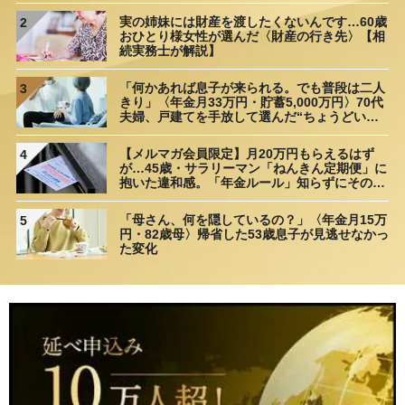
実の姉妹には財産を渡したくないんです…60歳
2
おひとり様女性が選んだ〈財産の行き先〉【相
続実務士が解説】
「何かあれば息子が来られる。でも普段は二人
3
きり」〈年金月33万円・貯蓄5,000万円〉70代
夫婦、戸建てを手放して選んだ“ちょうどいい
距離”
【メルマガ会員限定】月20万円もらえるはず
4
が…45歳・サラリーマン「ねんきん定期便」に
抱いた違和感。「年金ルール」知らずにそのま
ま20年…65歳で受け取ることになる年金額に唖
然「何かの間違いでは？」
「母さん、何を隠しているの？」〈年金月15万
5
円・82歳母〉帰省した53歳息子が見逃せなかっ
た変化