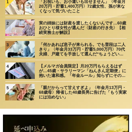
「お祝いも、お小遣いも出せません」〈年金月
1
20万円・貯蓄1,400万円〉72歳女性、孫が来な
くなって気づいたこと
実の姉妹には財産を渡したくないんです…60歳
2
おひとり様女性が選んだ〈財産の行き先〉【相
続実務士が解説】
「何かあれば息子が来られる。でも普段は二人
3
きり」〈年金月33万円・貯蓄5,000万円〉70代
夫婦、戸建てを手放して選んだ“ちょうどいい
距離”
【メルマガ会員限定】月20万円もらえるはず
4
が…45歳・サラリーマン「ねんきん定期便」に
抱いた違和感。「年金ルール」知らずにそのま
ま20年…65歳で受け取ることになる年金額に唖
然「何かの間違いでは？」
「親だからって甘えすぎよ」〈年金月13万円・
5
68歳母〉帰省した40歳長男に告げた「もう実家
には泊めない」