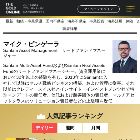
あなたの財産を
マイページ/ログイン
「守る・増やす・残す」
ための総合情報サイト
最新
相続・事業承継
国内不動産
海外不動産
事業投資
海外活用
保険
資
記事一覧
連載一覧
著者一覧
書籍一覧
セミナー情報
お知らせ
著者詳細
マイク・ピンゲーラ
Sanlam Asset Management リードファンドマネー
ジャー
Sanlam Multi-Asset FundおよびSanlam Real Assets
Fundのリードファンドマネージャー。資産運用業に
おいて30年以上の経験を有し、2013年にSanlamに入
社して以降はマルチ戦略ビジネスの構築、および管理に従事。それ
以前はクレディ・スイス社とインサイト・インベストメンツ社で特
別マンデートの責任者、信託および慈善団体の責任者、マルチアセ
ットクラスのソリューション責任者などの上級職を歴任
人気記事ランキング
デイリー
週間
月間