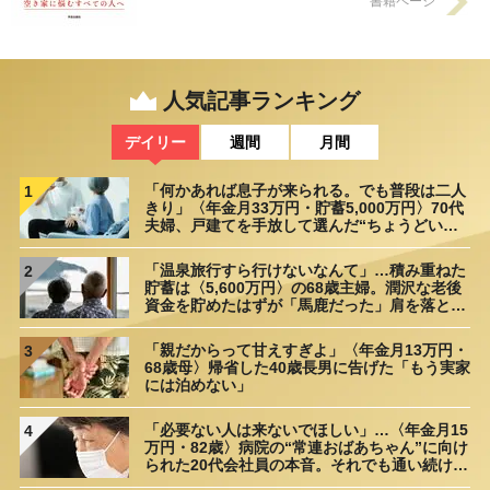
書籍ページ
人気記事ランキング
デイリー
週間
月間
「何かあれば息子が来られる。でも普段は二人
1
きり」〈年金月33万円・貯蓄5,000万円〉70代
夫婦、戸建てを手放して選んだ“ちょうどいい
距離”
「温泉旅行すら行けないなんて」…積み重ねた
2
貯蓄は〈5,600万円〉の68歳主婦。潤沢な老後
資金を貯めたはずが「馬鹿だった」肩を落とす
理由
「親だからって甘えすぎよ」〈年金月13万円・
3
68歳母〉帰省した40歳長男に告げた「もう実家
には泊めない」
「必要ない人は来ないでほしい」…〈年金月15
4
万円・82歳〉病院の“常連おばあちゃん”に向け
られた20代会社員の本音。それでも通い続ける
理由