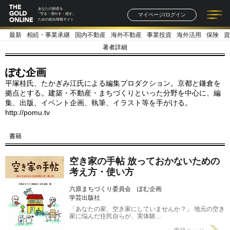
あなたの財産を
マイページ/ログイン
「守る・増やす・残す」
ための総合情報サイト
最新
相続・事業承継
国内不動産
海外不動産
事業投資
海外活用
保険
資
記事一覧
連載一覧
著者一覧
書籍一覧
セミナー情報
お知らせ
著者詳細
ぽむ企画
平塚桂氏、たかぎみ江氏による編集プロダクション。京都と鎌倉を
拠点とする。建築・不動産・まちづくりといった分野を中心に、編
集、出版、イベント企画、執筆、イラスト等を手がける。
http://pomu.tv
書籍
空き家の手帖 放っておかないための
考え方・使い方
六原まちづくり委員会 ぽむ企画
学芸出版社
「あなたの家、空き家にしていませんか？」 地元の空き
家に悩んだ住民自らが、実体験…